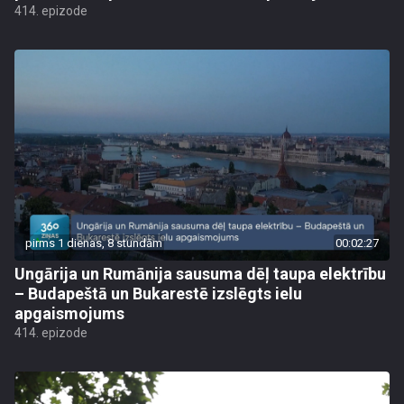
414. epizode
pirms 1 dienas, 8 stundām
00:02:27
Ungārija un Rumānija sausuma dēļ taupa elektrību
– Budapeštā un Bukarestē izslēgts ielu
apgaismojums
414. epizode