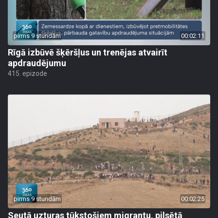
pirms 9 stundām
00:02:11
Rīgā izbūvē šķēršļus un trenējas atvairīt
apdraudējumu
415. epizode
pirms 9 stundām
00:02:25
Seutā uzturas tūkstošiem migrantu, pilsētā