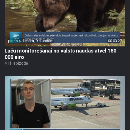
pirms 4 dienām, 9 stundām
00:03:27
Lāču monitorēšanai no valsts naudas atvēl 180
000 eiro
411. epizode