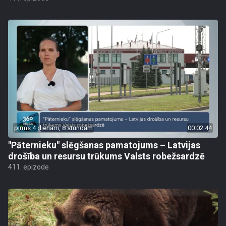
pirms 4 dienām, 8 stundām
00:02:44
"Pāternieku" slēgšanas pamatojums – Latvijas
drošība un resursu trūkums Valsts robežsardzē
411. epizode