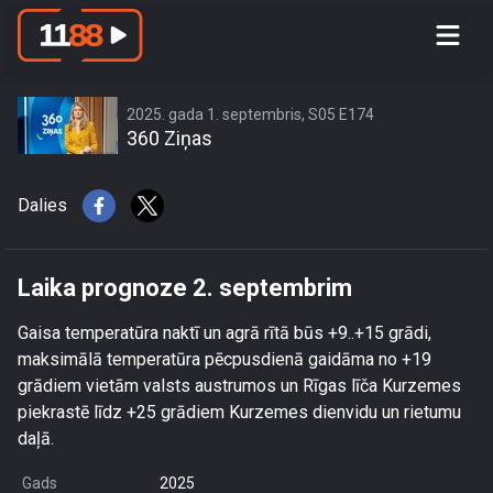
Laika prognoze 2. septembrim
2025. gada 1. septembris, S05 E174
360 Ziņas
Dalies
Laika prognoze 2. septembrim
Gaisa temperatūra naktī un agrā rītā būs +9..+15 grādi,
maksimālā temperatūra pēcpusdienā gaidāma no +19
grādiem vietām valsts austrumos un Rīgas līča Kurzemes
piekrastē līdz +25 grādiem Kurzemes dienvidu un rietumu
daļā.
Gads
2025