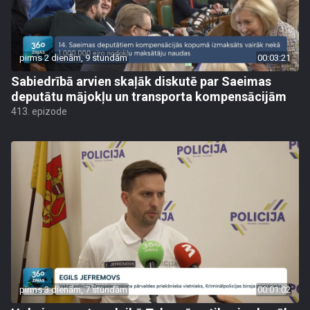
pirms 2 dienām, 9 stundām
00:03:21
Sabiedrībā arvien skaļāk diskutē par Saeimas
deputātu mājokļu un transporta kompensācijām
413. epizode
pirms 3 dienām, 7 stundām
00:01:02