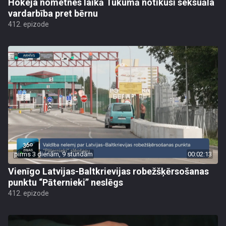
Hokeja nometnes laikā Tukumā notikusi seksuāla
vardarbība pret bērnu
412. epizode
pirms 3 dienām, 9 stundām
00:02:13
Vienīgo Latvijas-Baltkrievijas robežšķērsošanas
punktu “Pāternieki” neslēgs
412. epizode