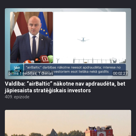
pirms 1 nedēļas, 1 dienas
00:02:27
Valdība: “airBaltic” nākotne nav apdraudēta, bet
jāpiesaista stratēģiskais investors
409. epizode