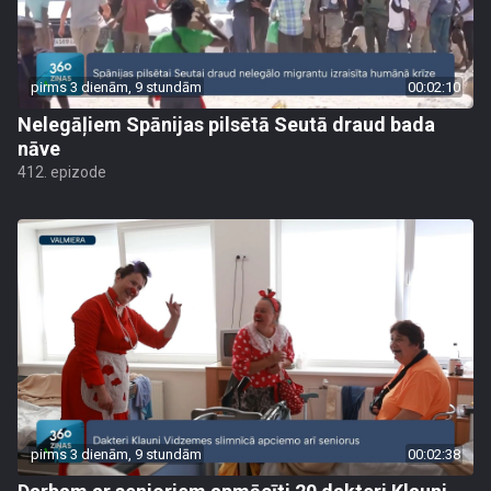
pirms 3 dienām, 9 stundām
00:02:10
Nelegāļiem Spānijas pilsētā Seutā draud bada
nāve
412. epizode
pirms 3 dienām, 9 stundām
00:02:38