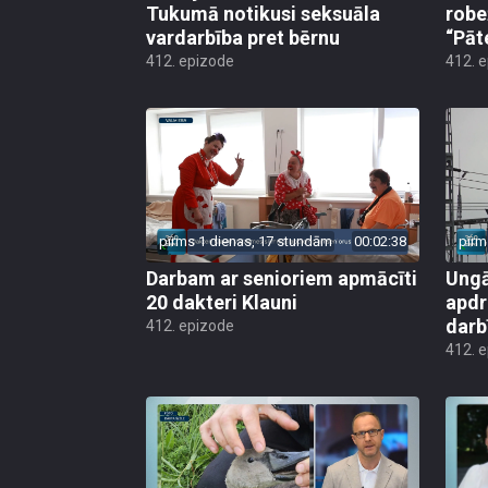
Tukumā notikusi seksuāla
robe
vardarbība pret bērnu
“Pāt
412. epizode
412. 
pirms 1 dienas, 17 stundām
00:02:38
pirm
Darbam ar senioriem apmācīti
Ungā
20 dakteri Klauni
apdr
darb
412. epizode
412. 