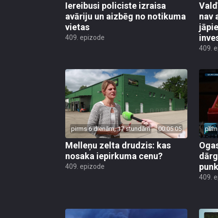
Iereibusi policiste izraisa
Vald
avāriju un aizbēg no notikuma
nav 
vietas
jāpi
inve
409. epizode
409. 
pirms 6 dienām, 17 stundām
00:05:05
pirm
Melleņu zelta drudzis: kas
Ogas
nosaka iepirkuma cenu?
dārg
punk
409. epizode
409. 