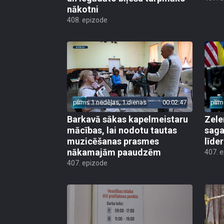
nākotni
408. epizode
pirms 1 nedēļas, 1 dienas
00:02:47
pirm
Barkavā sākas kapelmeistaru
Zele
mācības, lai nodotu tautas
saga
muzicēšanas prasmes
līde
nākamajām paaudzēm
407. 
407. epizode