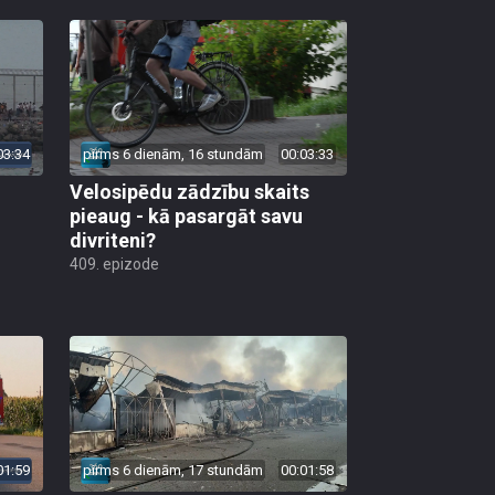
03:34
pirms 6 dienām, 16 stundām
00:03:33
Velosipēdu zādzību skaits
pieaug - kā pasargāt savu
divriteni?
409. epizode
01:59
pirms 6 dienām, 17 stundām
00:01:58