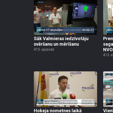
pirms 17 stundām
00:02:22
pirm
Sāk Valmieras iedzīvotāju
Prem
svēršanu un mērīšanu
saga
NVO 
413. epizode
413. 
pirms 1 dienas, 15 stundām
00:01:02
pirm
Hokeja nometnes laikā
Vien