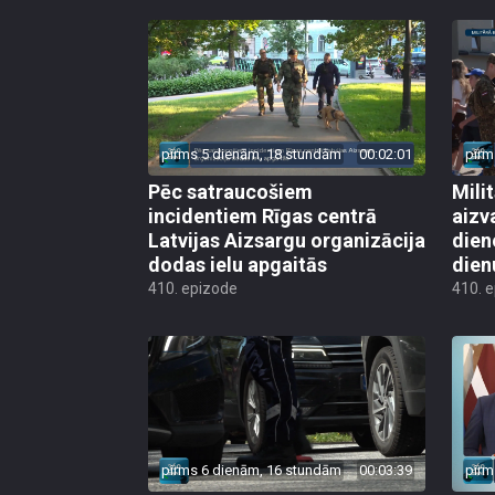
pirms 5 dienām, 18 stundām
00:02:01
pirm
Pēc satraucošiem
Mili
incidentiem Rīgas centrā
aizv
Latvijas Aizsargu organizācija
dien
dodas ielu apgaitās
dien
410. epizode
410. 
pirms 6 dienām, 16 stundām
00:03:39
pirm