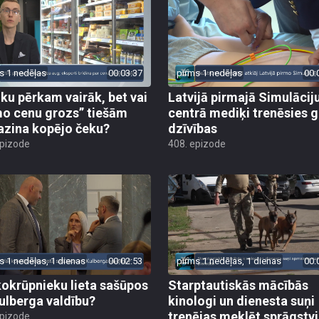
s 1 nedēļas
00:03:37
pirms 1 nedēļas
00:
iku pērkam vairāk, bet vai
Latvijā pirmajā Simulācij
o cenu grozs” tiešām
centrā mediķi trenēsies g
zina kopējo čeku?
dzīvības
epizode
408. epizode
s 1 nedēļas, 1 dienas
00:02:53
pirms 1 nedēļas, 1 dienas
00:
kokrūpnieku lieta sašūpos
Starptautiskās mācībās
Kulberga valdību?
kinologi un dienesta suņi
trenējas meklēt sprāgstvi
epizode