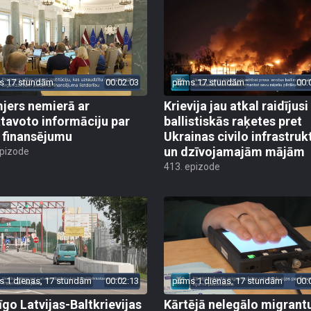
s 17 stundām
00:02:03
pirms 17 stundām
00:
jers nemierā ar
Krievija jau atkal raidījusi
tavoto informāciju par
ballistiskās raķetes pret
finansējumu
Ukrainas civilo infrastruk
un dzīvojamajām mājām
epizode
413. epizode
s 1 dienas, 17 stundām
00:02:13
pirms 1 dienas, 17 stundām
00:
īgo Latvijas-Baltkrievijas
Kārtējā nelegālo migrant