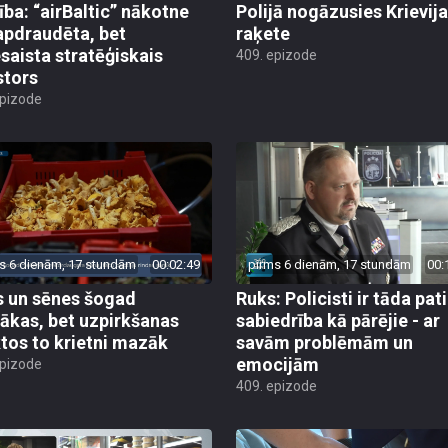
ība: “airBaltic” nākotne
Polijā nogāzusies Krievij
apdraudēta, bet
raķete
esaista stratēģiskais
409. epizode
stors
epizode
s 6 dienām, 17 stundām
00:02:49
pirms 6 dienām, 17 stundām
00:
 un sēnes šogad
Ruks: Policisti ir tāda pati
ākas, bet uzpirkšanas
sabiedrība kā pārējie - ar
tos to krietni mazāk
savām problēmām un
emocijām
epizode
409. epizode