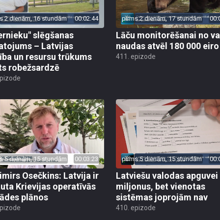
s 2 dienām, 16 stundām
00:02:44
pirms 2 dienām, 17 stundām
00:
ernieku" slēgšanas
Lāču monitorēšanai no va
tojums – Latvijas
naudas atvēl 180 000 eiro
ība un resursu trūkums
411. epizode
ts robežsardzē
epizode
s 5 dienām, 15 stundām
00:03:23
pirms 5 dienām, 15 stundām
00:
imirs Osečkins: Latvija ir
Latviešu valodas apguvei
auta Krievijas operatīvās
miljonus, bet vienotas
rādes plānos
sistēmas joprojām nav
epizode
410. epizode