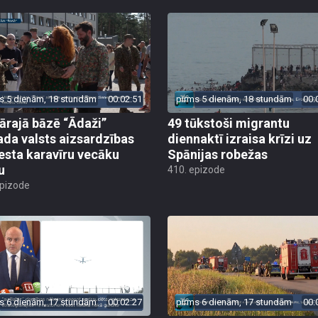
s 5 dienām, 18 stundām
00:02:51
pirms 5 dienām, 18 stundām
00:
tārajā bāzē “Ādaži”
49 tūkstoši migrantu
ada valsts aizsardzības
diennaktī izraisa krīzi uz
esta karavīru vecāku
Spānijas robežas
u
410. epizode
epizode
s 6 dienām, 17 stundām
00:02:27
pirms 6 dienām, 17 stundām
00: