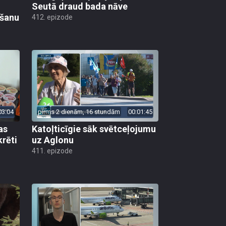
Seutā draud bada nāve
ēšanu
412. epizode
03:04
pirms 2 dienām, 16 stundām
00:01:45
as
Katoļticīgie sāk svētceļojumu
krēti
uz Aglonu
411. epizode