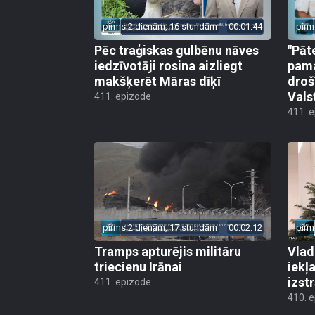
pirms 2 dienām, 16 stundām
00:01:44
pirm
Pēc traģiskas gulbēnu nāves
"Pāt
iedzīvotāji rosina aizliegt
pama
makšķerēt Māras dīķī
droš
Vals
411. epizode
411. 
pirms 2 dienām, 17 stundām
00:02:12
pirm
Tramps apturējis militāru
Vlad
triecienu Irānai
iekļ
izst
411. epizode
410. 