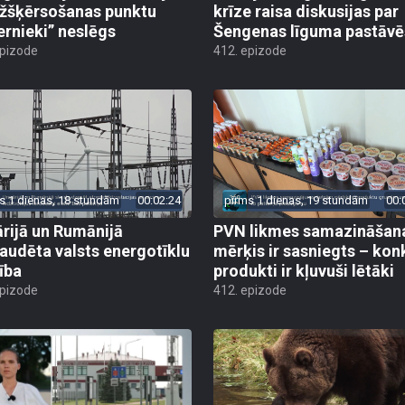
žšķērsošanas punktu
krīze raisa diskusijas par
ernieki” neslēgs
Šengenas līguma pastāv
epizode
412. epizode
s 1 dienas, 18 stundām
00:02:24
pirms 1 dienas, 19 stundām
00:
rijā un Rumānijā
PVN likmes samazināšan
audēta valsts energotīklu
mērķis ir sasniegts – kon
ība
produkti ir kļuvuši lētāki
epizode
412. epizode