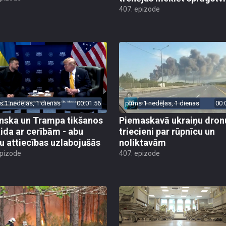
407. epizode
s 1 nedēļas, 1 dienas
00:01:56
pirms 1 nedēļas, 1 dienas
00:
nska un Trampa tikšanos
Piemaskavā ukraiņu dron
ida ar cerībām - abu
triecieni par rūpnīcu un
ru attiecības uzlabojušās
noliktavām
epizode
407. epizode