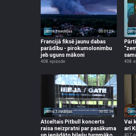
pirms 1 nedēļas
00:01:29
pirm
Francijā fiksē jaunu dabas
Pārt
parādību - pirokumolonimbu
“zem
jeb uguns mākoni
sama
408. epizode
408. 
pirms 1 nedēļas
00:02:59
pirm
Atceltais Pitbull koncerts
Vai 
raisa neizpratni par pasākuma
arī 
un iegādāto biļešu turpmāko
407. 