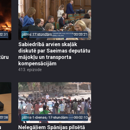
02:31
pirms 17 stundām
00:03:21
Sabiedrībā arvien skaļāk
diskutē par Saeimas deputātu
tūru
mājokļu un transporta
kompensācijām
413. epizode
03:08
pirms 1 dienas, 17 stundām
00:02:10
u
Nelegāļiem Spānijas pilsētā