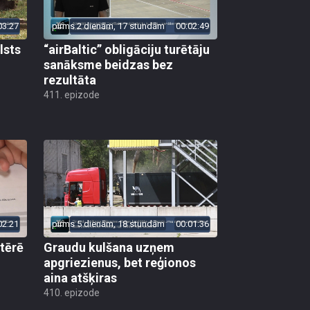
03:27
pirms 2 dienām, 17 stundām
00:02:49
lsts
“airBaltic” obligāciju turētāju
sanāksme beidzas bez
rezultāta
411. epizode
02:21
pirms 5 dienām, 18 stundām
00:01:36
 tērē
Graudu kulšana uzņem
apgriezienus, bet reģionos
aina atšķiras
410. epizode