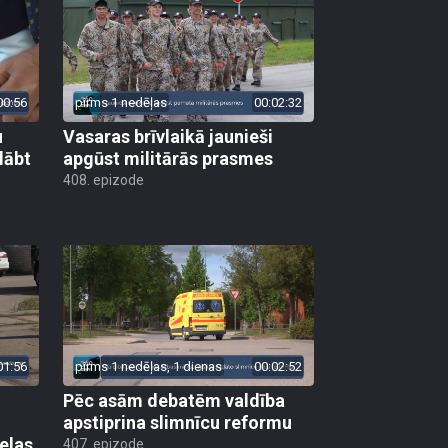
00:56
pirms 1 nedēļas
00:02:32
u
Vasaras brīvlaikā jaunieši
lābt
apgūst militārās prasmes
408. epizode
01:56
pirms 1 nedēļas, 1 dienas
00:02:52
Pēc asām debatēm valdība
apstiprina slimnīcu reformu
elas
407. epizode