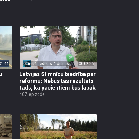
01:44
pirms 1 nedēļas, 1 dienas
00:02:26
u
Latvijas Slimnīcu biedrība par
reformu: Nebūs tas rezultāts
tāds, ka pacientiem būs labāk
407. epizode