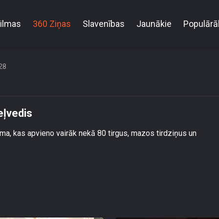
ilmas
360 Ziņas
Slavenības
Jaunākie
Populārā
Radīts Latvijas tirgu digitālais ceļvedis
28
ceļvedis
orma, kas apvieno vairāk nekā 80 tirgus, mazos tirdziņus un