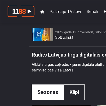
Pašmāju TV šovi
Seriāli
F
2025. gada 13. novembris, S05 E2
360 Ziņas
Radīts Latvijas tirgu digitālais 
Atklāts tirgus ceļvedis - jauna digitāla platf
saimniecības visā Latvijā.
Sezonas
Klipi