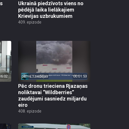
as
Ukrainā piedzīvots viens no
pēdējā laika lielākajiem
Krievijas uzbrukumiem
409. epizode
16:02
pirms 1 nedēļas
00:01:53
Pēc dronu trieciena Rjazaņas
noliktavai “Wildberries”
zaudējumi sasniedz miljardu
eiro
408. epizode