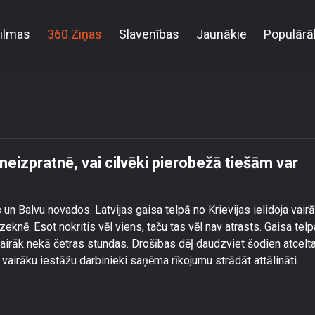
ilmas
360 Ziņas
Slavenības
Jaunākie
Populārā
ona incidenta neizpratnē, vai cilvēki pierobežā tiešām
neizpratnē, vai cilvēki pierobežā tiešām var
n Balvu novados. Latvijas gaisa telpā no Krievijas ielidoja vairā
zeknē. Esot nokritis vēl viens, taču tas vēl nav atrasts. Gaisa tel
vairāk nekā četras stundas. Drošības dēļ daudzviet šodien atcelt
 vairāku iestāžu darbinieki saņēma rīkojumu strādāt attālināti.