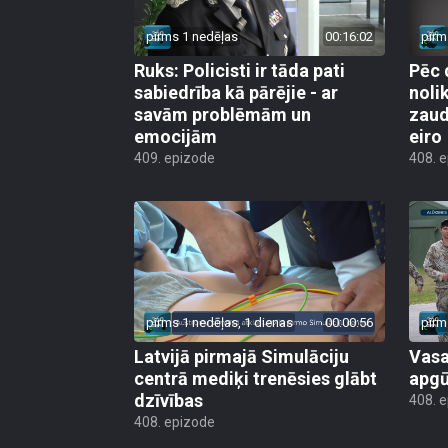
pirms 1 nedēļas
00:16:02
pirm
Ruks: Policisti ir tāda pati
Pēc 
sabiedrība kā pārējie - ar
noli
savām problēmām un
zaud
emocijām
eiro
409. epizode
408. 
pirms 1 nedēļas, 1 dienas
00:00:56
pirm
Latvijā pirmajā Simulāciju
Vasa
centrā mediķi trenēsies glābt
apgū
dzīvības
408. 
408. epizode