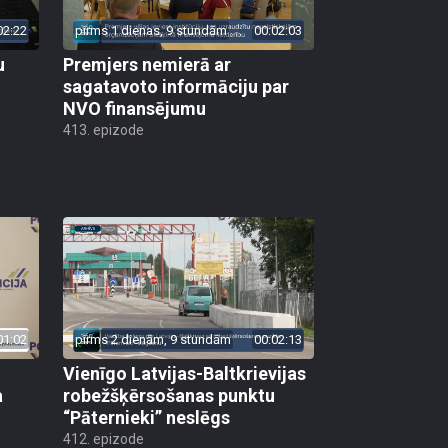
02:22
pirms 1 dienas, 9 stundām
00:02:03
u
Premjers nemierā ar
sagatavoto informāciju par
NVO finansējumu
413. epizode
01:02
pirms 2 dienām, 9 stundām
00:02:13
Vienīgo Latvijas-Baltkrievijas
a
robežšķērsošanas punktu
“Pāternieki” neslēgs
412. epizode