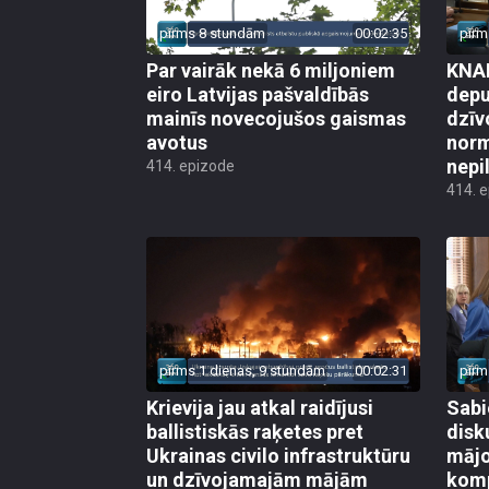
pirms 8 stundām
00:02:35
pirm
Par vairāk nekā 6 miljoniem
KNAB
eiro Latvijas pašvaldībās
depu
mainīs novecojušos gaismas
dzīv
avotus
norm
nepi
414. epizode
414. 
pirms 1 dienas, 9 stundām
00:02:31
pirm
Krievija jau atkal raidījusi
Sabi
ballistiskās raķetes pret
disk
Ukrainas civilo infrastruktūru
mājo
un dzīvojamajām mājām
kom