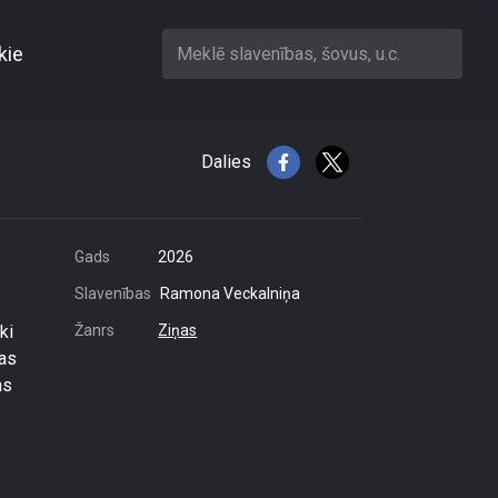
kie
Meklē slavenības, šovus, u.c.
 var justies droši
Dalies
Gads
2026
Slavenības
Ramona Veckalniņa
ki
Žanrs
Ziņas
pas
as