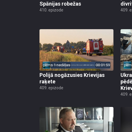
Spānijas robežas
divri
410. epizode
409. 
pirms 1 nedēļas
00:01:59
pirm
Polijā nogāzusies Krievijas
Ukra
raķete
pēdē
Krie
409. epizode
409. 