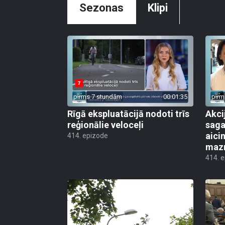
Sezonas
Klipi
pirms 7 stundām
00:01:35
pirm
Rīgā ekspluatācijā nodoti trīs
Akci
reģionālie veloceļi
saga
aicin
414. epizode
mazn
414. 