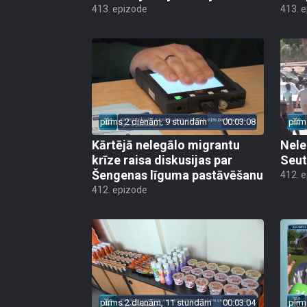
413. epizode
413. 
pirms 2 dienām, 9 stundām
00:03:08
pirm
Kārtējā nelegālo migrantu
Nele
krīze raisa diskusijas par
Seut
Šengenas līguma pastāvēšanu
412. 
412. epizode
pirms 2 dienām, 11 stundām
00:03:04
pirm