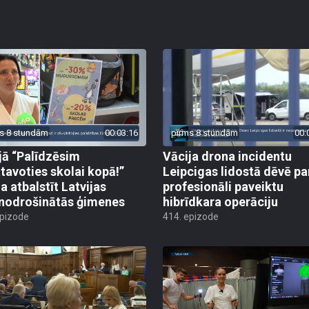
s 8 stundām
00:03:16
pirms 8 stundām
00:
jā “Palīdzēsim
Vācija drona incidentu
tavoties skolai kopā!”
Leipcigas lidostā dēvē pa
a atbalstīt Latvijas
profesionāli paveiktu
odrošinātās ģimenes
hibrīdkara operāciju
epizode
414. epizode