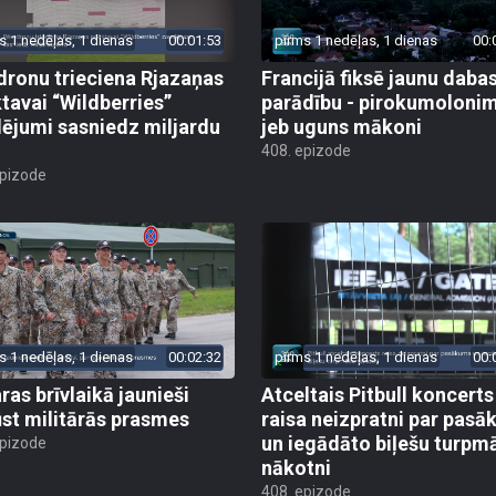
s 1 nedēļas, 1 dienas
00:01:53
pirms 1 nedēļas, 1 dienas
00:
dronu trieciena Rjazaņas
Francijā fiksē jaunu daba
ktavai “Wildberries”
parādību - pirokumoloni
ējumi sasniedz miljardu
jeb uguns mākoni
408. epizode
epizode
s 1 nedēļas, 1 dienas
00:02:32
pirms 1 nedēļas, 1 dienas
00:
ras brīvlaikā jaunieši
Atceltais Pitbull koncerts
st militārās prasmes
raisa neizpratni par pas
un iegādāto biļešu turpm
epizode
nākotni
408. epizode