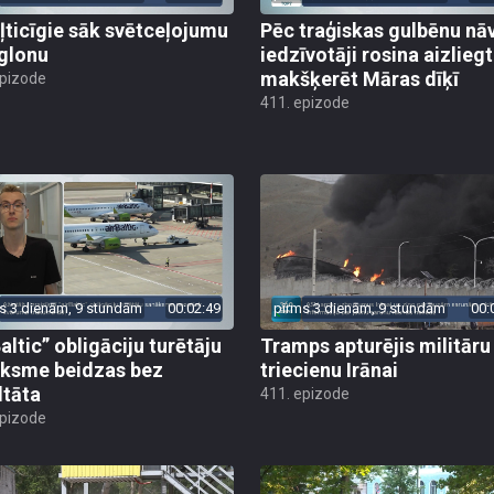
ļticīgie sāk svētceļojumu
Pēc traģiskas gulbēnu nā
glonu
iedzīvotāji rosina aizliegt
makšķerēt Māras dīķī
epizode
411. epizode
s 3 dienām, 9 stundām
00:02:49
pirms 3 dienām, 9 stundām
00:
altic” obligāciju turētāju
Tramps apturējis militāru
ksme beidzas bez
triecienu Irānai
ltāta
411. epizode
epizode