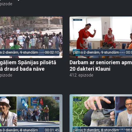
epizode
s 2 dienām, 9 stundām
00:02:10
pirms 2 dienām, 9 stundām
00:
gāļiem Spānijas pilsētā
Darbam ar senioriem apm
ā draud bada nāve
20 dakteri Klauni
epizode
412. epizode
s 3 dienām, 8 stundām
00:01:45
pirms 3 dienām, 8 stundām
00: