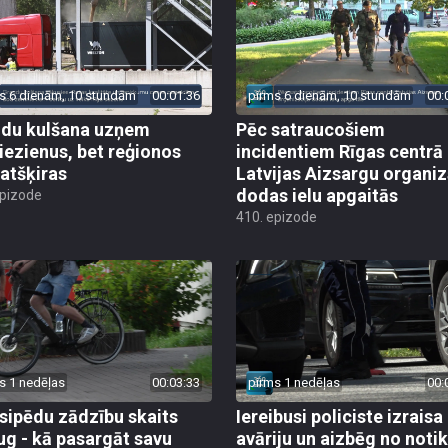
s 6 dienām, 10 stundām
00:01:36
pirms 6 dienām, 10 stundām
00:
du kulšana uzņem
Pēc satraucošiem
iezienus, bet reģionos
incidentiem Rīgas centrā
 atšķiras
Latvijas Aizsargu organiz
dodas ielu apgaitās
epizode
410. epizode
s 1 nedēļas
00:03:33
pirms 1 nedēļas
00:
sipēdu zādzību skaits
Iereibusi policiste izraisa
ug - kā pasargāt savu
avāriju un aizbēg no not