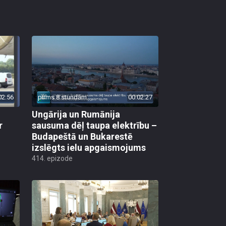
02:56
pirms 8 stundām
00:02:27
Ungārija un Rumānija
r
sausuma dēļ taupa elektrību –
Budapeštā un Bukarestē
izslēgts ielu apgaismojums
414. epizode