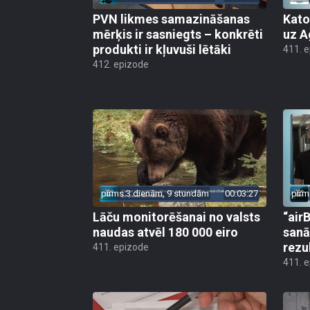
PVN likmes samazināšanas
Kato
mērķis ir sasniegts – konkrēti
uz A
produkti ir kļuvuši lētāki
411. 
412. epizode
pirms 3 dienām, 9 stundām
00:03:27
pirm
Lāču monitorēšanai no valsts
“airB
naudas atvēl 180 000 eiro
sanā
rezu
411. epizode
411. 