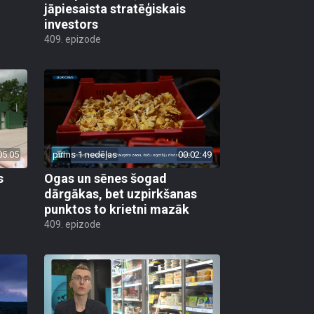
jāpiesaista stratēģiskais
investors
409. epizode
05:05
pirms 1 nedēļas
00:02:49
s
Ogas un sēnes šogad
dārgākas, bet uzpirkšanas
punktos to krietni mazāk
409. epizode