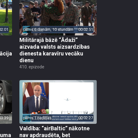
02:01
pirms 6 dienām, 10 stundām
00:02:51
Militārajā bāzē “Ādaži”
aizvada valsts aizsardzības
ācija
dienesta karavīru vecāku
dienu
410. epizode
03:39
pirms 1 nedēļas
00:02:27
Valdība: “airBaltic” nākotne
ikuma
nav apdraudēta, bet