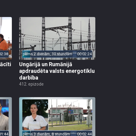
02:38
pirms 2 dienām, 10 stundām
00:02:24
ācīti
Ungārijā un Rumānijā
apdraudēta valsts energotīklu
darbība
412. epizode
01:44
pirms 3 dienām, 8 stundām
00:02:44