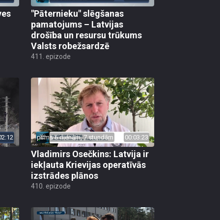
ves
"Pāternieku" slēgšanas
pamatojums – Latvijas
drošība un resursu trūkums
Valsts robežsardzē
411. epizode
02:12
pirms 6 dienām, 7 stundām
00:03:23
Vladimirs Osečkins: Latvija ir
iekļauta Krievijas operatīvās
izstrādes plānos
410. epizode