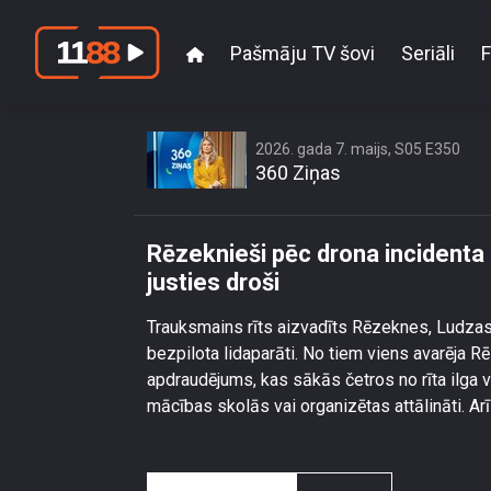
Pašmāju TV šovi
Seriāli
F
Rēzeknieši pēc dr
2026. gada 7. maijs, S05 E350
360 Ziņas
Rēzeknieši pēc drona incidenta 
justies droši
Trauksmains rīts aizvadīts Rēzeknes, Ludzas u
bezpilota lidaparāti. No tiem viens avarēja Rē
apdraudējums, kas sākās četros no rīta ilga 
mācības skolās vai organizētas attālināti. Arī