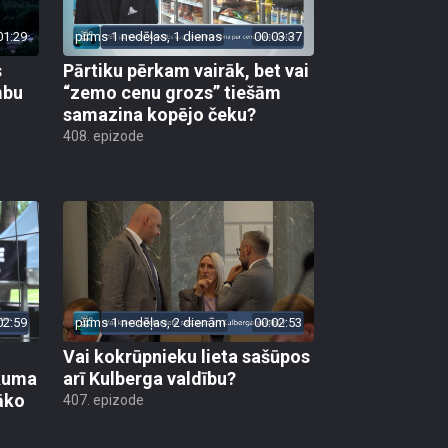
01:29
pirms 1 nedēļas, 1 dienas
00:03:37
s
Pārtiku pērkam vairāk, bet vai
mbu
“zemo cenu grozs” tiešām
samazina kopējo čeku?
408. epizode
02:59
pirms 1 nedēļas, 2 dienām
00:02:53
Vai kokrūpnieku lieta sašūpos
ākuma
arī Kulberga valdību?
āko
407. epizode