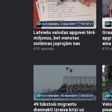
pirms 6 dienām, 7 stundām
00:02:21
pirm
Latviešu valodas apguvei tērē
Grau
miljonus, bet vienotas
apgr
sistēmas joprojām nav
aina
410. epizode
410. 
pirms 6 dienām, 10 stundām
00:03:34
pirm
49 tūkstoši migrantu
Velo
diennaktī izraisa krīzi uz
piea