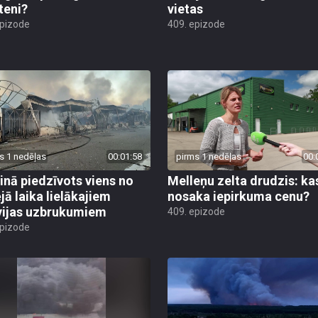
teni?
vietas
epizode
409. epizode
s 1 nedēļas
00:01:58
pirms 1 nedēļas
00:
inā piedzīvots viens no
Melleņu zelta drudzis: ka
jā laika lielākajiem
nosaka iepirkuma cenu?
vijas uzbrukumiem
409. epizode
epizode