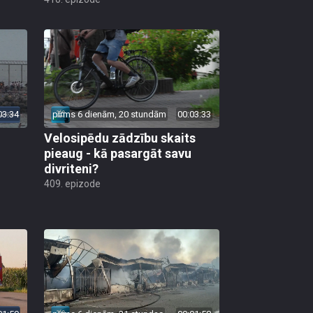
03:34
pirms 6 dienām, 20 stundām
00:03:33
Velosipēdu zādzību skaits
pieaug - kā pasargāt savu
divriteni?
409. epizode