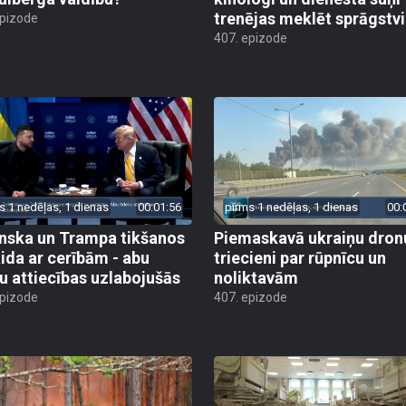
trenējas meklēt sprāgstvi
epizode
407. epizode
s 1 nedēļas, 1 dienas
00:01:56
pirms 1 nedēļas, 1 dienas
00:
nska un Trampa tikšanos
Piemaskavā ukraiņu dron
ida ar cerībām - abu
triecieni par rūpnīcu un
ru attiecības uzlabojušās
noliktavām
epizode
407. epizode