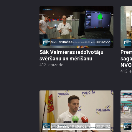
pirms 21 stundas
00:02:22
pirm
Sāk Valmieras iedzīvotāju
Prem
svēršanu un mērīšanu
saga
NVO 
413. epizode
413. 
pirms 1 dienas, 19 stundām
00:01:02
pirm