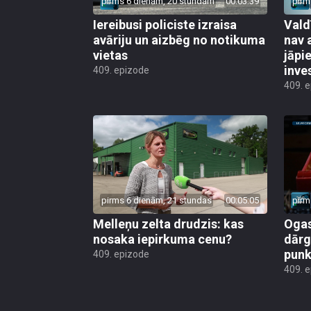
pirms 6 dienām, 20 stundām
00:03:39
pirm
Iereibusi policiste izraisa
Vald
avāriju un aizbēg no notikuma
nav 
vietas
jāpi
inve
409. epizode
409. 
pirms 6 dienām, 21 stundas
00:05:05
pirm
Melleņu zelta drudzis: kas
Ogas
nosaka iepirkuma cenu?
dārg
punk
409. epizode
409. 