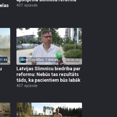
elas
407. epizode
01:44
pirms 1 nedēļas, 1 dienas
00:02:26
u
Latvijas Slimnīcu biedrība par
reformu: Nebūs tas rezultāts
tāds, ka pacientiem būs labāk
407. epizode