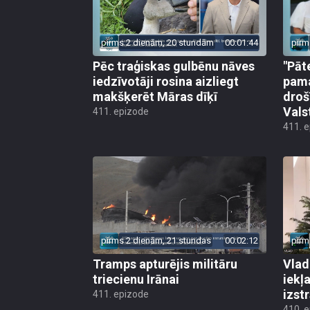
pirms 2 dienām, 20 stundām
00:01:44
pirm
Pēc traģiskas gulbēnu nāves
"Pāt
iedzīvotāji rosina aizliegt
pama
makšķerēt Māras dīķī
droš
Vals
411. epizode
411. 
pirms 2 dienām, 21 stundas
00:02:12
pirm
Tramps apturējis militāru
Vlad
triecienu Irānai
iekļ
izst
411. epizode
410. 