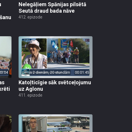
u
Nelegāļiem Spānijas pilsētā
Seutā draud bada nāve
ēšanu
412. epizode
03:04
pirms 2 dienām, 20 stundām
00:01:45
as
Katoļticīgie sāk svētceļojumu
krēti
uz Aglonu
411. epizode