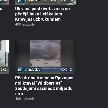
01:59
pirms 6 dienām, 21 stundas
00:01:58
as
Ukrainā piedzīvots viens no
pēdējā laika lielākajiem
Krievijas uzbrukumiem
409. epizode
16:02
pirms 1 nedēļas
00:01:53
Pēc dronu trieciena Rjazaņas
noliktavai “Wildberries”
zaudējumi sasniedz miljardu
eiro
408. epizode