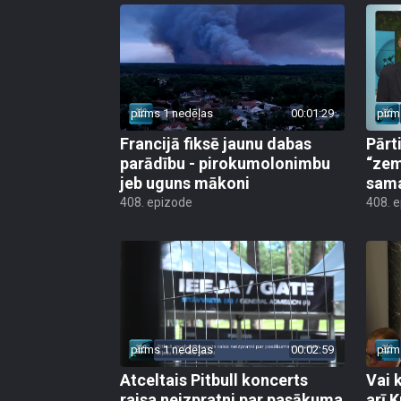
pirms 1 nedēļas
00:01:29
pirm
Francijā fiksē jaunu dabas
Pārt
parādību - pirokumolonimbu
“zem
jeb uguns mākoni
sama
408. epizode
408. 
pirms 1 nedēļas
00:02:59
pirm
Atceltais Pitbull koncerts
Vai 
raisa neizpratni par pasākuma
arī 