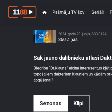
Pašmāju TV šovi
Seriāli
F
2024. gada 28. jūnijs, S03 E124
360 Ziņas
Sāk jauno dalībnieku atlasi Dak
Biedrība “Dr.Klauns” aicina interesentus kļū
topošajiem dakteriem klauniem un kādām prie
apgūšanai?
Sezonas
Klipi