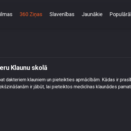
ilmas
360 Ziņas
Slavenības
Jaunākie
Populārā
Sāk jauno dalībnieku atlasi Dakteru Klaunu skolā
teru Klaunu skolā
t pat dakteriem klauniem un pieteikties apmācībām. Kādas ir pras
kšzināšanām ir jābūt, lai pieteiktos medicīnas klaunādes pamat