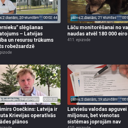
s 2 dienām, 20 stundām
00:02:44
pirms 2 dienām, 21 stundas
00:
ernieku" slēgšanas
Lāču monitorēšanai no va
tojums – Latvijas
naudas atvēl 180 000 eiro
ība un resursu trūkums
411. epizode
ts robežsardzē
epizode
s 5 dienām, 19 stundām
00:03:23
pirms 5 dienām, 19 stundām
00:
imirs Osečkins: Latvija ir
Latviešu valodas apguvei
auta Krievijas operatīvās
miljonus, bet vienotas
rādes plānos
sistēmas joprojām nav
epizode
410. epizode