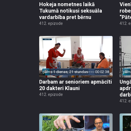
Hokeja nometnes laikā
Vien
Tukumā notikusi seksuāla
robe
vardarbība pret bērnu
“Pāt
412. epizode
412. 
pirms 1 dienas, 21 stundas
00:02:38
pirm
Darbam ar senioriem apmācīti
Ungā
20 dakteri Klauni
apdr
darb
412. epizode
412. 