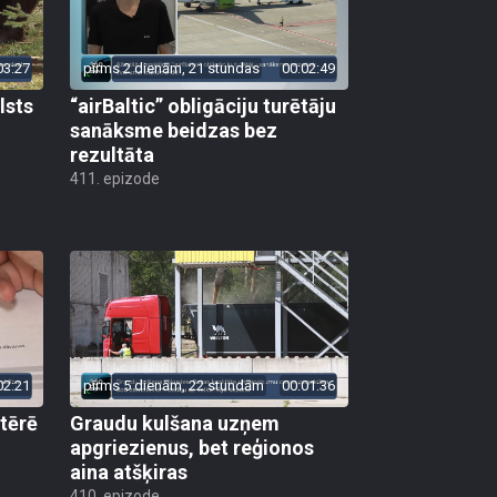
03:27
pirms 2 dienām, 21 stundas
00:02:49
lsts
“airBaltic” obligāciju turētāju
sanāksme beidzas bez
rezultāta
411. epizode
02:21
pirms 5 dienām, 22 stundām
00:01:36
 tērē
Graudu kulšana uzņem
apgriezienus, bet reģionos
aina atšķiras
410. epizode