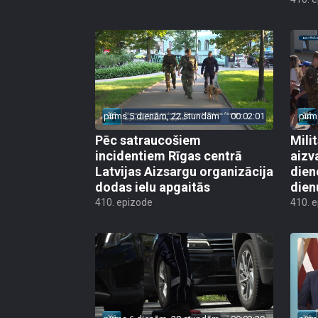
pirms 5 dienām, 22 stundām
00:02:01
pirm
Pēc satraucošiem
Mili
incidentiem Rīgas centrā
aizv
Latvijas Aizsargu organizācija
dien
dodas ielu apgaitās
dien
410. epizode
410. 