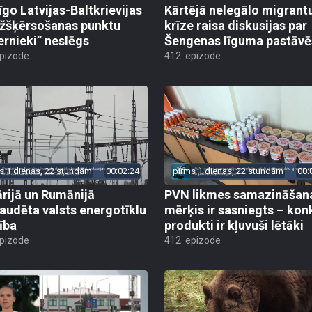
īgo Latvijas-Baltkrievijas
Kārtējā nelegālo migrant
žšķērsošanas punktu
krīze raisa diskusijas par
ernieki” neslēgs
Šengenas līguma pastāv
epizode
412. epizode
s 1 dienas, 22 stundām
00:02:24
pirms 1 dienas, 22 stundām
00:
rijā un Rumānijā
PVN likmes samazināšan
audēta valsts energotīklu
mērķis ir sasniegts – kon
ība
produkti ir kļuvuši lētāki
epizode
412. epizode