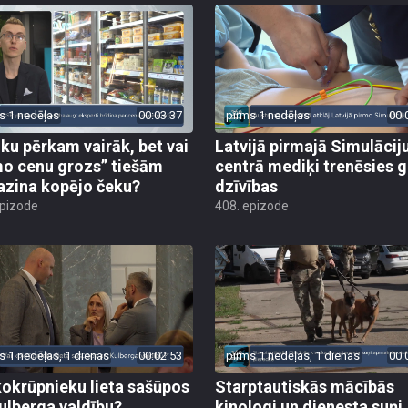
s 1 nedēļas
00:03:37
pirms 1 nedēļas
00:
iku pērkam vairāk, bet vai
Latvijā pirmajā Simulācij
o cenu grozs” tiešām
centrā mediķi trenēsies g
zina kopējo čeku?
dzīvības
epizode
408. epizode
s 1 nedēļas, 1 dienas
00:02:53
pirms 1 nedēļas, 1 dienas
00:
kokrūpnieku lieta sašūpos
Starptautiskās mācībās
Kulberga valdību?
kinologi un dienesta suņi