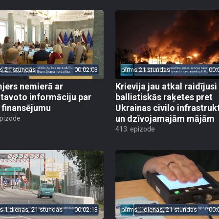
s 21 stundas
00:02:03
pirms 21 stundas
00:
jers nemierā ar
Krievija jau atkal raidījusi
tavoto informāciju par
ballistiskās raķetes pret
finansējumu
Ukrainas civilo infrastruk
un dzīvojamajām mājām
epizode
413. epizode
s 1 dienas, 21 stundas
00:02:13
pirms 1 dienas, 21 stundas
00: