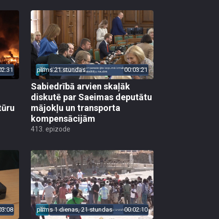
02:31
pirms 21 stundas
00:03:21
Sabiedrībā arvien skaļāk
diskutē par Saeimas deputātu
tūru
mājokļu un transporta
kompensācijām
413. epizode
03:08
pirms 1 dienas, 21 stundas
00:02:10