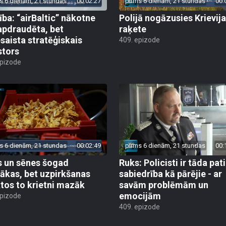
s 6 dienām, 21 stundas
00:02:27
pirms 6 dienām, 21 stundas
00:
ība: “airBaltic” nākotne
Polijā nogāzusies Krievij
apdraudēta, bet
raķete
esaista stratēģiskais
409. epizode
stors
epizode
s 6 dienām, 21 stundas
00:02:49
pirms 6 dienām, 21 stundas
00:
 un sēnes šogad
Ruks: Policisti ir tāda pati
ākas, bet uzpirkšanas
sabiedrība kā pārējie - ar
tos to krietni mazāk
savām problēmām un
emocijām
epizode
409. epizode