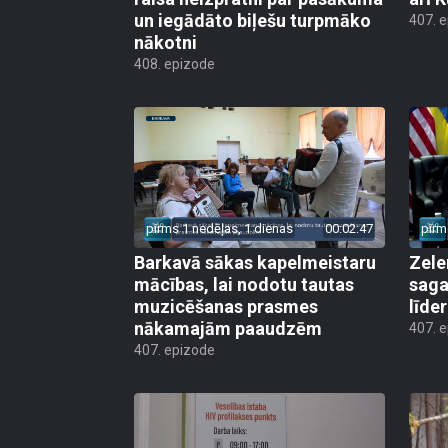
un iegādāto biļešu turpmāko
407. 
nākotni
408. epizode
pirms 1 nedēļas, 1 dienas
00:02:47
pirm
Barkavā sākas kapelmeistaru
Zele
mācības, lai nodotu tautas
saga
muzicēšanas prasmes
līde
nākamajām paaudzēm
407. 
407. epizode