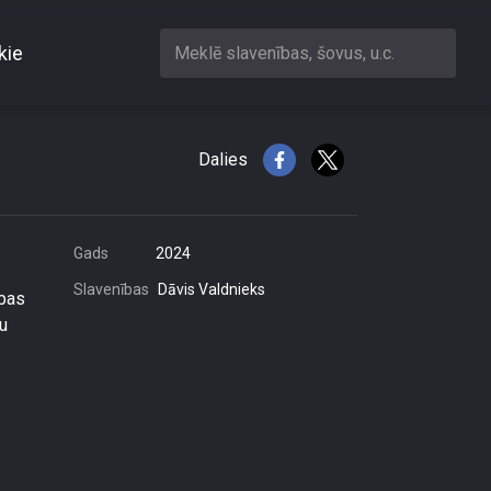
kie
Meklē slavenības, šovus, u.c.
Dalies
Gads
2024
Slavenības
Dāvis Valdnieks
ības
u