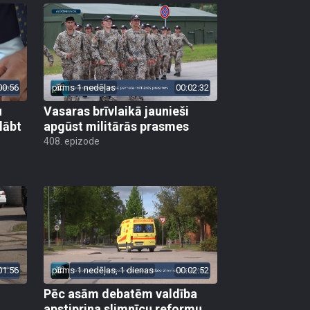
00:56
pirms 1 nedēļas
00:02:32
u
Vasaras brīvlaikā jaunieši
lābt
apgūst militārās prasmes
408. epizode
01:56
pirms 1 nedēļas, 1 dienas
00:02:52
Pēc asām debatēm valdība
apstiprina slimnīcu reformu