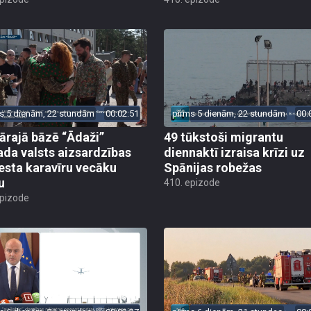
s 5 dienām, 22 stundām
00:02:51
pirms 5 dienām, 22 stundām
00:
tārajā bāzē “Ādaži”
49 tūkstoši migrantu
ada valsts aizsardzības
diennaktī izraisa krīzi uz
esta karavīru vecāku
Spānijas robežas
u
410. epizode
epizode