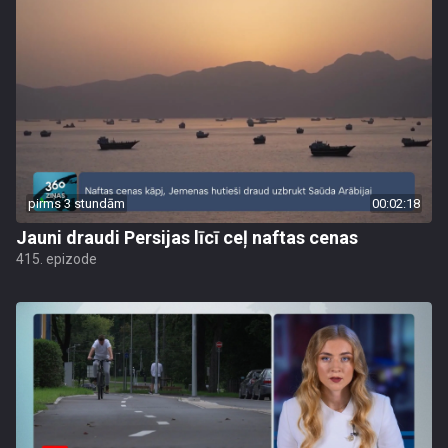
pirms 3 stundām
00:02:18
Jauni draudi Persijas līcī ceļ naftas cenas
415. epizode