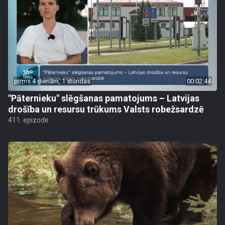
pirms 4 dienām, 1 stundas
00:02:44
"Pāternieku" slēgšanas pamatojums – Latvijas
drošība un resursu trūkums Valsts robežsardzē
411. epizode