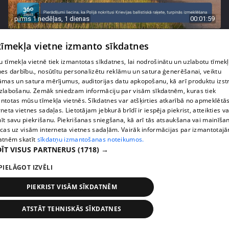
pirms 1 nedēļas, 1 dienas
00:01:59
Polijā nogāzusies Krievijas raķete
 tīmekļa vietne izmanto sīkdatnes
409. epizode
 tīmekļa vietnē tiek izmantotas sīkdatnes, lai nodrošinātu un uzlabotu tīmek
nes darbību., nosūtītu personalizētu reklāmu un satura ģenerēšanai, veiktu
āmas un satura mērījumus, auditorijas datu apkopošanu, kā arī produktu izst
zlabošanu. Zemāk sniedzam informāciju par visām sīkdatnēm, kuras tiek
ntotas mūsu tīmekļa vietnēs. Sīkdatnes var atšķirties atkarībā no apmeklētā
rneta vietnes sadaļas. Lietotājam jebkurā brīdī ir iespēja piekrist, atteikties va
īt savu piekrišanu. Piekrišanas sniegšana, kā arī tās atsaukšana vai mainīša
ecas uz visām interneta vietnes sadaļām. Vairāk informācijas par izmantotaj
atnēm skatīt
sīkdatņu izmantošanas noteikumos.
ĪT VISUS PARTNERUS
(1718) →
PIELĀGOT IZVĒLI
pirms 1 nedēļas, 1 dienas
00:01:58
PIEKRIST VISĀM SĪKDATNĒM
Ukrainā piedzīvots viens no pēdējā laika
lielākajiem Krievijas uzbrukumiem
ATSTĀT TEHNISKĀS SĪKDATNES
409. epizode