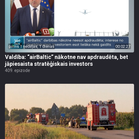
pirms 1 nedēļas, 1 dienas
00:02:27
Valdība: “airBaltic” nākotne nav apdraudēta, bet
jāpiesaista stratēģiskais investors
409. epizode