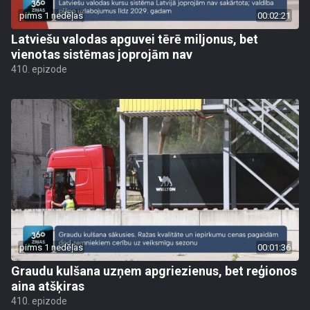
pirms 1 nedēļas
00:02:21
Latviešu valodas apguvei tērē miljonus, bet
vienotas sistēmas joprojām nav
410. epizode
pirms 1 nedēļas
00:01:36
Graudu kulšana uzņem apgriezienus, bet reģionos
aina atšķiras
410. epizode