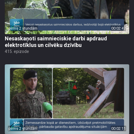
pirms 2 stundām
00:02:47
Nesaskaņoti saimnieciskie darbi apdraud
elektrotīklus un cilvēku dzīvību
415. epizode
pirms 2 stundām
00:02:11