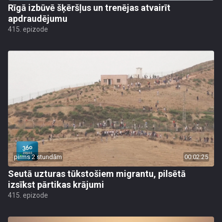
Rīgā izbūvē šķēršļus un trenējas atvairīt
apdraudējumu
415. epizode
pirms 2 stundām
00:02:25
Seutā uzturas tūkstošiem migrantu, pilsētā
izsīkst pārtikas krājumi
415. epizode