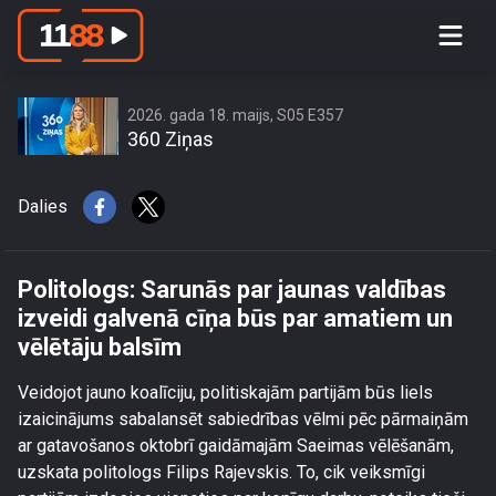
Politologs: Sarunās par jaunas
valdības izveidi galvenā cīņa būs par
amatiem un vēlētāju balsīm
2026. gada 18. maijs, S05 E357
360 Ziņas
Dalies
Politologs: Sarunās par jaunas valdības
izveidi galvenā cīņa būs par amatiem un
vēlētāju balsīm
Veidojot jauno koalīciju, politiskajām partijām būs liels
izaicinājums sabalansēt sabiedrības vēlmi pēc pārmaiņām
ar gatavošanos oktobrī gaidāmajām Saeimas vēlēšanām,
uzskata politologs Filips Rajevskis. To, cik veiksmīgi