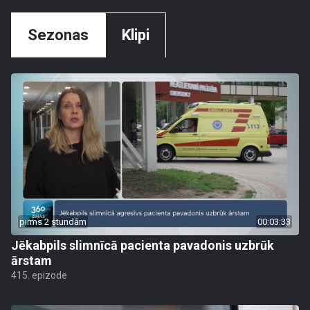
Sezonas
Klipi
pirms 2 stundām
00:03:33
Jēkabpils slimnīcā pacienta pavadonis uzbrūk
ārstam
415. epizode