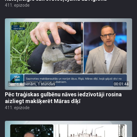
411. epizode
pirms 4 dienām, 1 stundas
00:01:44
Pēc traģiskas gulbēnu nāves iedzīvotāji rosina
aizliegt makšķerēt Māras dīķī
411. epizode