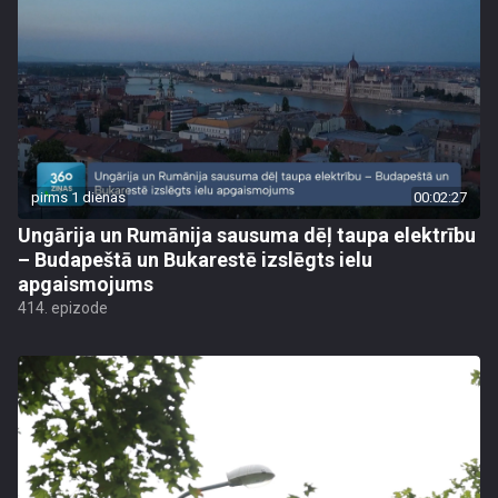
pirms 1 dienas
00:02:27
Ungārija un Rumānija sausuma dēļ taupa elektrību
– Budapeštā un Bukarestē izslēgts ielu
apgaismojums
414. epizode