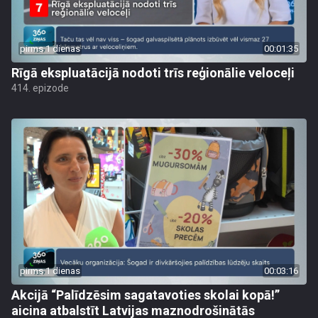
pirms 1 dienas
00:01:35
Rīgā ekspluatācijā nodoti trīs reģionālie veloceļi
414. epizode
pirms 1 dienas
00:03:16
Akcijā “Palīdzēsim sagatavoties skolai kopā!”
aicina atbalstīt Latvijas maznodrošinātās