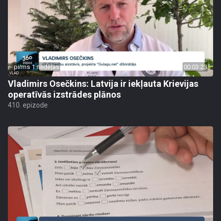
pirms 1 nedēļas
00:03:23
Vladimirs Osečkins: Latvija ir iekļauta Krievijas
operatīvās izstrādes plānos
410. epizode