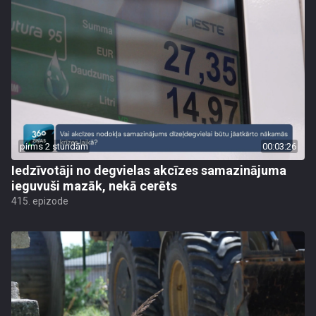
pirms 2 stundām
00:03:26
Iedzīvotāji no degvielas akcīzes samazinājuma
ieguvuši mazāk, nekā cerēts
415. epizode