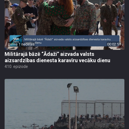
pirms 1 nedēļas
00:02:51
Militārajā bāzē “Ādaži” aizvada valsts
aizsardzības dienesta karavīru vecāku dienu
410. epizode