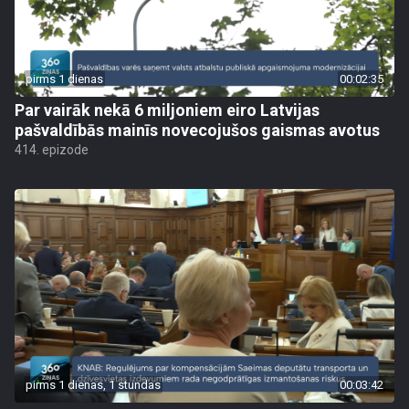
pirms 1 dienas
00:02:35
Par vairāk nekā 6 miljoniem eiro Latvijas
pašvaldībās mainīs novecojušos gaismas avotus
414. epizode
pirms 1 dienas, 1 stundas
00:03:42