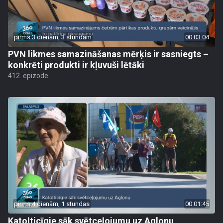
pirms 3 dienām, 3 stundām
00:03:04
PVN likmes samazināšanas mērķis ir sasniegts –
konkrēti produkti ir kļuvuši lētāki
412. epizode
pirms 4 dienām, 1 stundas
00:01:45
Katoļticīgie sāk svētceļojumu uz Aglonu