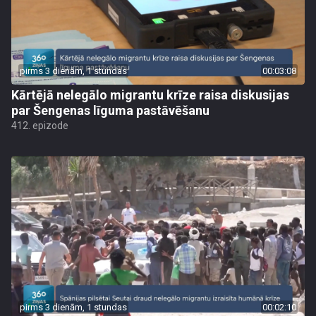
pirms 3 dienām, 1 stundas
00:03:08
Kārtējā nelegālo migrantu krīze raisa diskusijas
par Šengenas līguma pastāvēšanu
412. epizode
pirms 3 dienām, 1 stundas
00:02:10