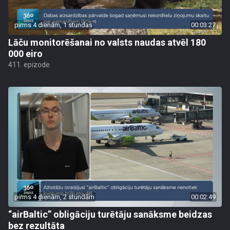
pirms 4 dienām, 1 stundas
00:03:27
Lāču monitorēšanai no valsts naudas atvēl 180
000 eiro
411. epizode
pirms 4 dienām, 2 stundām
00:02:49
“airBaltic” obligāciju turētāju sanāksme beidzas
bez rezultāta