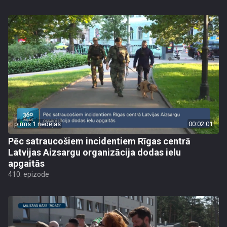
pirms 1 nedēļas
00:02:01
Pēc satraucošiem incidentiem Rīgas centrā
Latvijas Aizsargu organizācija dodas ielu
apgaitās
410. epizode