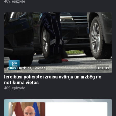
409. epizode
pirms 1 nedēļas, 1 dienas
00:03:39
Iereibusi policiste izraisa avāriju un aizbēg no
notikuma vietas
409. epizode