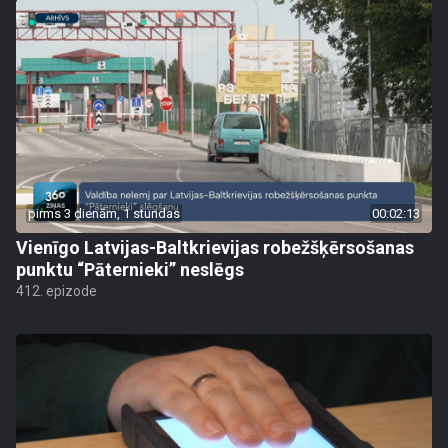
pirms 3 dienām, 1 stundas
00:02:13
Vienīgo Latvijas-Baltkrievijas robežšķērsošanas
punktu “Pāternieki” neslēgs
412. epizode