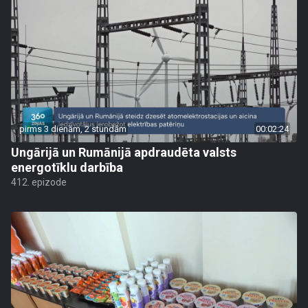
pirms 3 dienām, 2 stundām
00:02:24
Ungārijā un Rumānijā apdraudēta valsts
energotīklu darbība
412. epizode