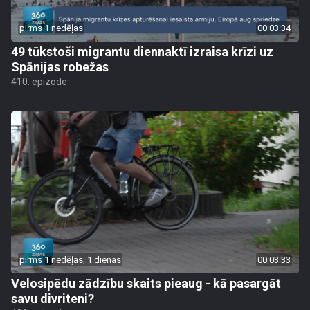
pirms 1 nedēļas
00:03:34
49 tūkstoši migrantu diennaktī izraisa krīzi uz
Spānijas robežas
410. epizode
pirms 1 nedēļas, 1 dienas
00:03:33
Velosipēdu zādzību skaits pieaug - kā pasargāt
savu divriteni?