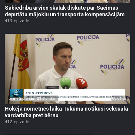
Sabiedrībā arvien skaļāk diskutē par Saeimas
deputātu mājokļu un transporta kompensācijām
413. epizode
pirms 2 dienām, 23 stundām
00:01:02
Hokeja nometnes laikā Tukumā notikusi seksuāla
vardarbība pret bērnu
412. epizode