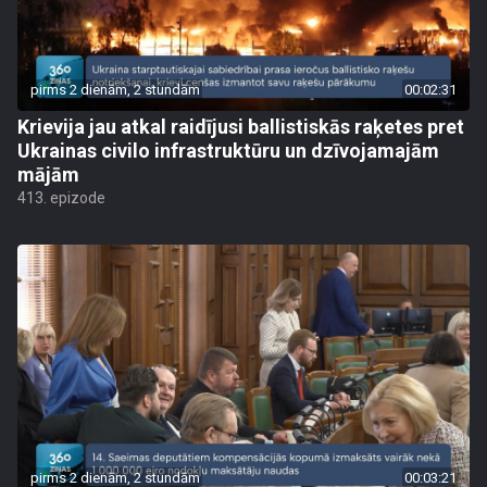
pirms 2 dienām, 2 stundām
00:02:31
Krievija jau atkal raidījusi ballistiskās raķetes pret
Ukrainas civilo infrastruktūru un dzīvojamajām
mājām
413. epizode
pirms 2 dienām, 2 stundām
00:03:21