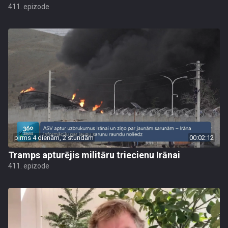
411. epizode
pirms 4 dienām, 2 stundām
00:02:12
Tramps apturējis militāru triecienu Irānai
411. epizode