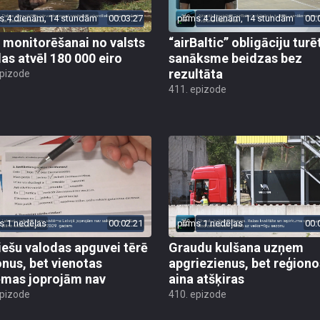
s 4 dienām, 14 stundām
00:03:27
pirms 4 dienām, 14 stundām
00:
 monitorēšanai no valsts
“airBaltic” obligāciju turē
as atvēl 180 000 eiro
sanāksme beidzas bez
rezultāta
epizode
411. epizode
s 1 nedēļas
00:02:21
pirms 1 nedēļas
00:
iešu valodas apguvei tērē
Graudu kulšana uzņem
onus, bet vienotas
apgriezienus, bet reģiono
ēmas joprojām nav
aina atšķiras
epizode
410. epizode