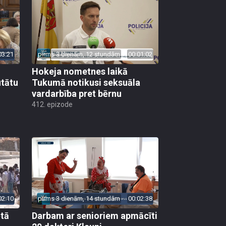
03:21
pirms 3 dienām, 12 stundām
00:01:02
Hokeja nometnes laikā
utātu
Tukumā notikusi seksuāla
vardarbība pret bērnu
412. epizode
02:10
pirms 3 dienām, 14 stundām
00:02:38
ētā
Darbam ar senioriem apmācīti