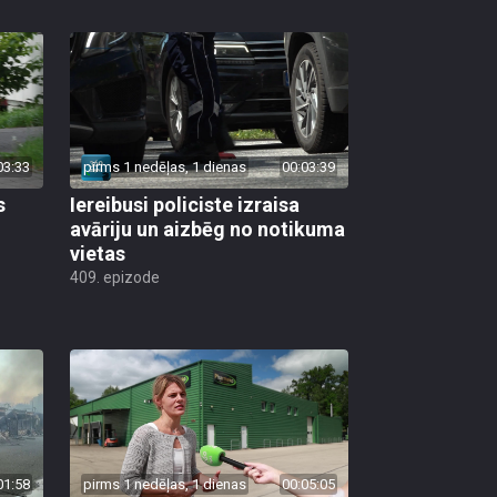
03:33
pirms 1 nedēļas, 1 dienas
00:03:39
s
Iereibusi policiste izraisa
avāriju un aizbēg no notikuma
vietas
409. epizode
01:58
pirms 1 nedēļas, 1 dienas
00:05:05