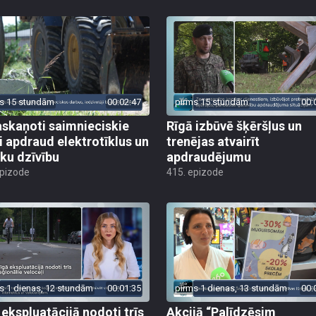
s 15 stundām
00:02:47
pirms 15 stundām
00:
skaņoti saimnieciskie
Rīgā izbūvē šķēršļus un
i apdraud elektrotīklus un
trenējas atvairīt
ēku dzīvību
apdraudējumu
epizode
415. epizode
s 1 dienas, 12 stundām
00:01:35
pirms 1 dienas, 13 stundām
00:
 ekspluatācijā nodoti trīs
Akcijā “Palīdzēsim