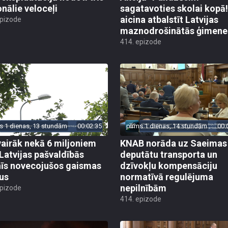
onālie veloceļi
sagatavoties skolai kopā!
aicina atbalstīt Latvijas
epizode
maznodrošinātās ģimene
414. epizode
s 1 dienas, 13 stundām
00:02:35
pirms 1 dienas, 14 stundām
00:
vairāk nekā 6 miljoniem
KNAB norāda uz Saeimas
 Latvijas pašvaldībās
deputātu transporta un
īs novecojušos gaismas
dzīvokļu kompensāciju
us
normatīvā regulējuma
nepilnībām
epizode
414. epizode