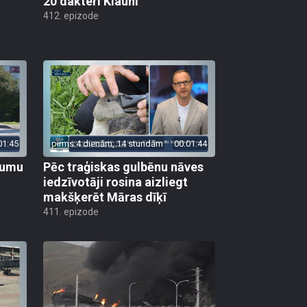
20 dakteri Klauni
412. epizode
01:45
pirms 4 dienām, 14 stundām
00:01:44
ojumu
Pēc traģiskas gulbēnu nāves
iedzīvotāji rosina aizliegt
makšķerēt Māras dīķī
411. epizode