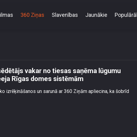
ilmas
360 Ziņas
Slavenības
Jaunākie
Populārā
omes priekšsēdētājs vakar no tiesas saņēma lūgumu 
atslēgta pieeja Rīgas domes sistēmām
sēdētājs vakar no tiesas saņēma lūgumu
pieeja Rīgas domes sistēmām
ko izrēķināšanos un sarunā ar 360 Ziņām apliecina, ka šobrīd