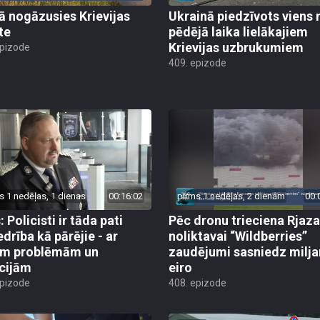
jā nogāzusies Krievijas
Ukrainā piedzīvots viens 
te
pēdējā laika lielākajiem
Krievijas uzbrukumiem
epizode
409. epizode
s 1 nedēļas, 1 dienas
00:16:02
pirms 1 nedēļas, 2 dienām
00:
 Policisti ir tāda pati
Pēc dronu trieciena Rjaz
edrība kā pārējie - ar
noliktavai “Wildberries”
ām problēmām un
zaudējumi sasniedz milja
cijām
eiro
epizode
408. epizode