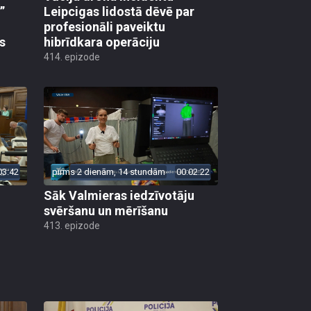
”
Leipcigas lidostā dēvē par
profesionāli paveiktu
s
hibrīdkara operāciju
414. epizode
03:42
pirms 2 dienām, 14 stundām
00:02:22
Sāk Valmieras iedzīvotāju
svēršanu un mērīšanu
413. epizode