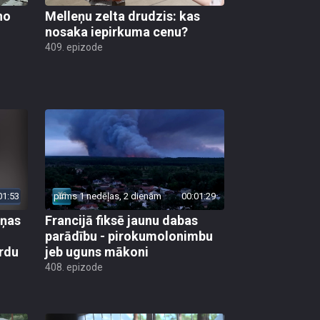
no
Melleņu zelta drudzis: kas
nosaka iepirkuma cenu?
409. epizode
01:53
pirms 1 nedēļas, 2 dienām
00:01:29
aņas
Francijā fiksē jaunu dabas
parādību - pirokumolonimbu
rdu
jeb uguns mākoni
408. epizode