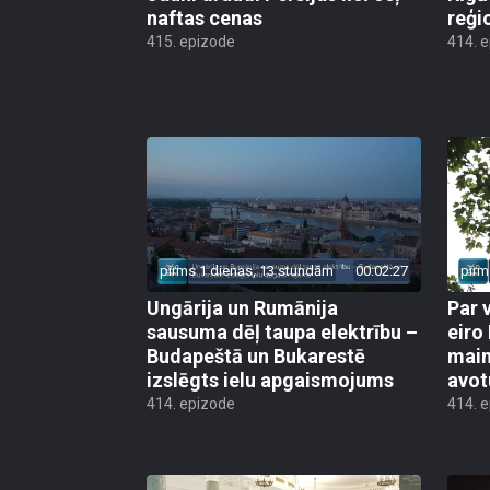
naftas cenas
reģi
415. epizode
414. 
pirms 1 dienas, 13 stundām
00:02:27
pirm
Ungārija un Rumānija
Par 
sausuma dēļ taupa elektrību –
eiro
Budapeštā un Bukarestē
main
izslēgts ielu apgaismojums
avot
414. epizode
414. 