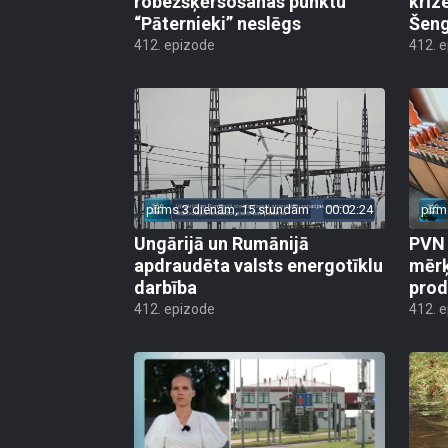
robežšķērsošanas punktu
krīz
“Pāternieki” neslēgs
Šeng
412. epizode
412. 
pirms 3 dienām, 15 stundām
00:02:24
pirm
Ungārijā un Rumānijā
PVN 
apdraudēta valsts energotīklu
mērķ
darbība
produ
412. epizode
412. 