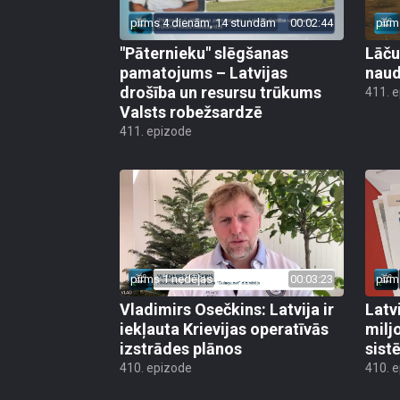
pirms 4 dienām, 14 stundām
00:02:44
pirm
"Pāternieku" slēgšanas
Lāču
pamatojums – Latvijas
naud
drošība un resursu trūkums
411. 
Valsts robežsardzē
411. epizode
pirms 1 nedēļas
00:03:23
pirm
Vladimirs Osečkins: Latvija ir
Latv
iekļauta Krievijas operatīvās
milj
izstrādes plānos
sist
410. epizode
410. 