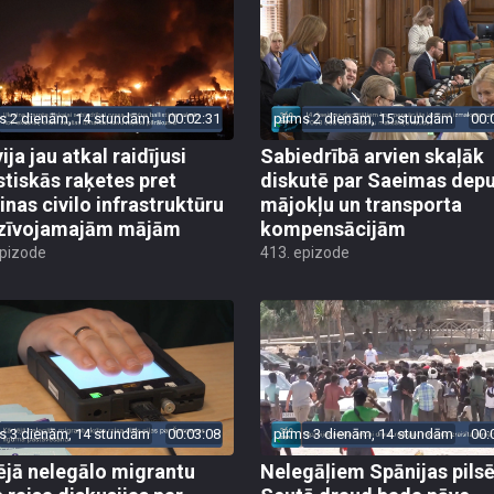
s 2 dienām, 14 stundām
00:02:31
pirms 2 dienām, 15 stundām
00:
ija jau atkal raidījusi
Sabiedrībā arvien skaļāk
istiskās raķetes pret
diskutē par Saeimas dep
inas civilo infrastruktūru
mājokļu un transporta
zīvojamajām mājām
kompensācijām
epizode
413. epizode
s 3 dienām, 14 stundām
00:03:08
pirms 3 dienām, 14 stundām
00:
ējā nelegālo migrantu
Nelegāļiem Spānijas pils