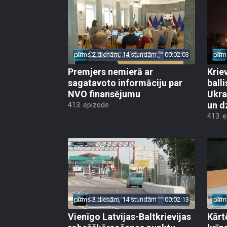
pirms 2 dienām, 14 stundām
00:02:03
pirm
Premjers nemierā ar
Kriev
sagatavoto informāciju par
ball
NVO finansējumu
Ukra
un d
413. epizode
413. 
pirms 3 dienām, 14 stundām
00:02:13
pirm
Vienīgo Latvijas-Baltkrievijas
Kārt