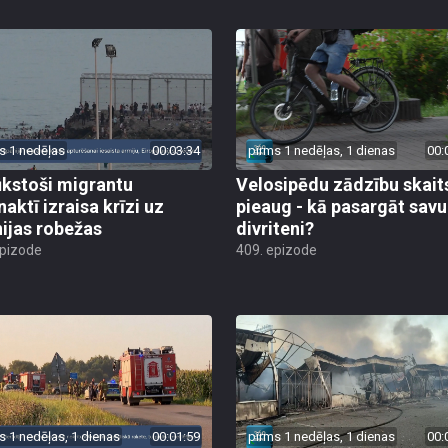
s 1 nedēļas
00:03:34
pirms 1 nedēļas, 1 dienas
00:
ūkstoši migrantu
Velosipēdu zādzību skait
naktī izraisa krīzi uz
pieaug - kā pasargāt savu
ijas robežas
divriteni?
epizode
409. epizode
s 1 nedēļas, 1 dienas
00:01:59
pirms 1 nedēļas, 1 dienas
00: