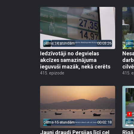
pirms 14 stundām
00:03:26
pirm
Iedzīvotāji no degvielas
Nesa
akcīzes samazinājuma
darb
ieguvuši mazāk, nekā cerēts
cilv
415. epizode
415. 
pirms 15 stundām
00:02:18
pirm
Jauni draudi Persijas līcī ceļ
Rīgā