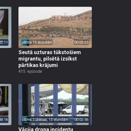
02:11
pirms 15 stundām
00:02:25
Seutā uzturas tūkstošiem
migrantu, pilsētā izsīkst
pārtikas krājumi
415. epizode
03:16
pirms 1 dienas, 13 stundām
00:02:56
Vācija drona incidentu