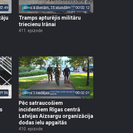
02:49
pirms 4 dienām, 15 stundām
00:02:12
tāju
Tramps apturējis militāru
triecienu Irānai
411. epizode
01:36
pirms 1 nedēļas
00:02:01
Pēc satraucošiem
s
incidentiem Rīgas centrā
Latvijas Aizsargu organizācija
dodas ielu apgaitās
410. epizode