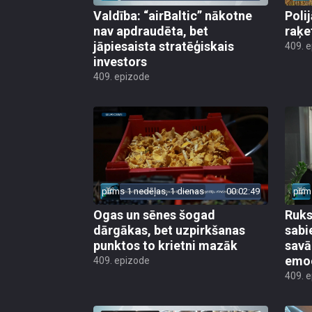
Valdība: “airBaltic” nākotne
Poli
nav apdraudēta, bet
raķe
jāpiesaista stratēģiskais
409. 
investors
409. epizode
pirms 1 nedēļas, 1 dienas
00:02:49
pirm
Ogas un sēnes šogad
Ruks:
dārgākas, bet uzpirkšanas
sabi
punktos to krietni mazāk
sav
emo
409. epizode
409. 