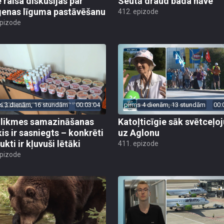
e raisa diskusijas par
Seutā draud bada nāve
enas līguma pastāvēšanu
412. epizode
epizode
s 3 dienām, 16 stundām
00:03:04
pirms 4 dienām, 13 stundām
00:
likmes samazināšanas
Katoļticīgie sāk svētceļ
is ir sasniegts – konkrēti
uz Aglonu
kti ir kļuvuši lētāki
411. epizode
epizode