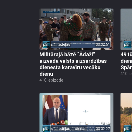
pirms 1 nedēļas
00:02:51
pirm
Militārajā bāzē “Ādaži”
49 t
aizvada valsts aizsardzības
dien
dienesta karavīru vecāku
Spān
dienu
410. 
410. epizode
pirms 1 nedēļas, 1 dienas
00:02:27
pirm