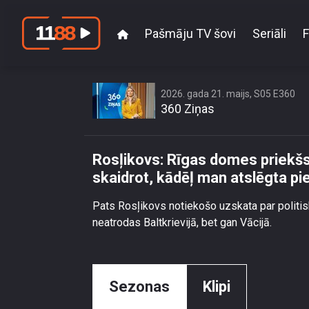
Pašmāju TV šovi
Seriāli
F
Rosļikovs: Rīgas d
2026. gada 21. maijs, S05 E360
360 Ziņas
Rosļikovs: Rīgas domes priekš
skaidrot, kādēļ man atslēgta 
Pats Rosļikovs notiekošo uzskata par politis
neatrodas Baltkrievijā, bet gan Vācijā.
Sezonas
Klipi