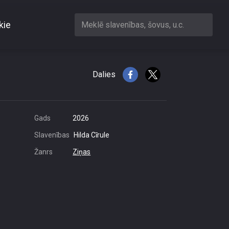
kie
Meklē slavenības, šovus, u.c.
skaidrot, kādēļ man
Dalies
Gads
2026
Slavenības
Hilda Cīrule
Žanrs
Ziņas