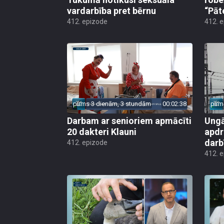
vardarbība pret bērnu
“Pāt
412. epizode
412. 
pirms 3 dienām, 3 stundām
00:02:38
pirm
Darbam ar senioriem apmācīti
Ungā
20 dakteri Klauni
apdr
darb
412. epizode
412. 