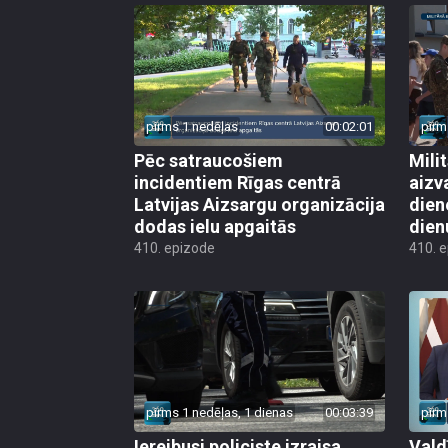
pirms 1 nedēļas
00:02:01
pirm
Pēc satraucošiem
Mili
incidentiem Rīgas centrā
aizv
Latvijas Aizsargu organizācija
dien
dodas ielu apgaitās
dien
410. epizode
410. 
pirms 1 nedēļas, 1 dienas
00:03:39
pirm
Iereibusi policiste izraisa
Vald