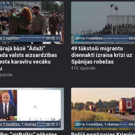
s 1 nedēļas
00:02:51
pirms 1 nedēļas
00:
tārajā bāzē “Ādaži”
49 tūkstoši migrantu
ada valsts aizsardzības
diennaktī izraisa krīzi uz
esta karavīru vecāku
Spānijas robežas
u
410. epizode
epizode
s 1 nedēļas, 1 dienas
00:02:27
pirms 1 nedēļas, 1 dienas
00:
ība: “airBaltic” nākotne
Polijā nogāzusies Krievij