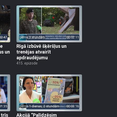
02:47
pirms 3 stundām
00:02:11
ie
Rīgā izbūvē šķēršļus un
us un
trenējas atvairīt
apdraudējumu
415. epizode
01:35
pirms 1 dienas, 2 stundām
00:03:16
trīs
Akcijā “Palīdzēsim