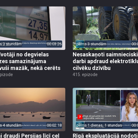
s 3 stundām
00:03:26
pirms 3 stundām
00:
īvotāji no degvielas
Nesaskaņoti saimniecisk
zes samazinājuma
darbi apdraud elektrotīkl
vuši mazāk, nekā cerēts
cilvēku dzīvību
epizode
415. epizode
s 4 stundām
00:02:18
pirms 1 dienas, 1 stundas
00:
 draudi Persijas līcī ceļ
Rīgā ekspluatācijā nodoti 