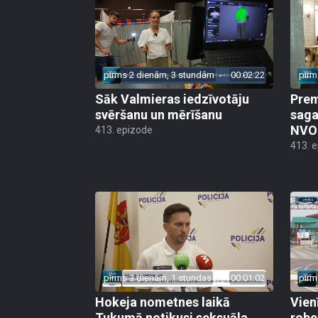
pirms 2 dienām, 3 stundām
00:02:22
pirm
Sāk Valmieras iedzīvotāju
Prem
svēršanu un mērīšanu
saga
NVO 
413. epizode
413. 
pirms 3 dienām, 1 stundas
00:01:02
pirm
Hokeja nometnes laikā
Vien
Tukumā notikusi seksuāla
robe