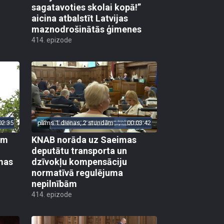
sagatavoties skolai kopā!”
aicina atbalstīt Latvijas
maznodrošinātās ģimenes
414. epizode
02:35
pirms 1 dienas, 2 stundām
00:03:42
em
KNAB norāda uz Saeimas
deputātu transporta un
mas
dzīvokļu kompensāciju
normatīvā regulējuma
nepilnībām
414. epizode