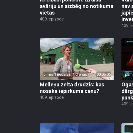
avāriju un aizbēg no notikuma
nav 
vietas
jāpi
inve
409. epizode
409. 
pirms 1 nedēļas, 1 dienas
00:05:05
pirm
Melleņu zelta drudzis: kas
Ogas
nosaka iepirkuma cenu?
dārg
punk
409. epizode
409. 