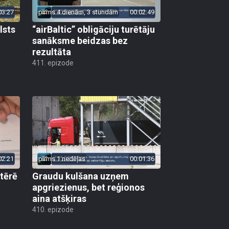
03:27
pirms 4 dienām, 3 stundām
00:02:49
lsts
“airBaltic” obligāciju turētāju
sanāksme beidzas bez
rezultāta
411. epizode
02:21
pirms 1 nedēļas
00:01:36
 tērē
Graudu kulšana uzņem
apgriezienus, bet reģionos
aina atšķiras
410. epizode