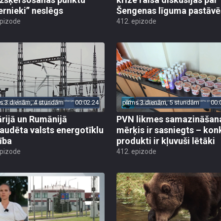
ernieki” neslēgs
Šengenas līguma pastāv
epizode
412. epizode
s 3 dienām, 4 stundām
00:02:24
pirms 3 dienām, 5 stundām
00:
rijā un Rumānijā
PVN likmes samazināšan
audēta valsts energotīklu
mērķis ir sasniegts – kon
ība
produkti ir kļuvuši lētāki
epizode
412. epizode