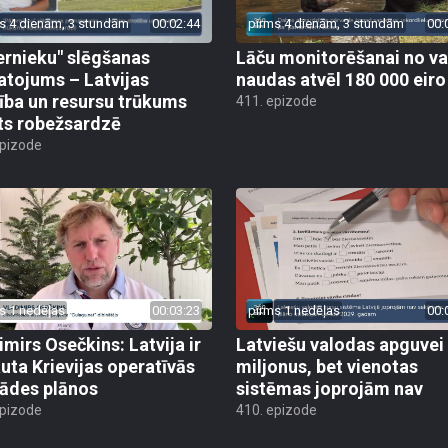
s 4 dienām, 3 stundām
00:02:44
pirms 4 dienām, 3 stundām
00:
ernieku" slēgšanas
Lāču monitorēšanai no va
tojums – Latvijas
naudas atvēl 180 000 eiro
ība un resursu trūkums
411. epizode
ts robežsardzē
epizode
s 1 nedēļas
00:03:23
pirms 1 nedēļas
00:
imirs Osečkins: Latvija ir
Latviešu valodas apguvei
auta Krievijas operatīvās
miljonus, bet vienotas
rādes plānos
sistēmas joprojām nav
epizode
410. epizode