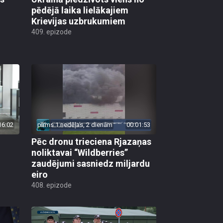
pēdējā laika lielākajiem
Krievijas uzbrukumiem
409. epizode
16:02
pirms 1 nedēļas, 2 dienām
00:01:53
Pēc dronu trieciena Rjazaņas
noliktavai “Wildberries”
zaudējumi sasniedz miljardu
eiro
408. epizode