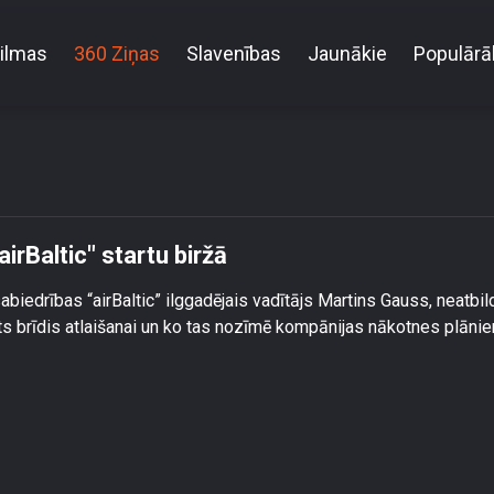
ilmas
360 Ziņas
Slavenības
Jaunākie
Populārā
Gausa atlaišana var apgrūtināt \"airBaltic\" startu birž
irBaltic" startu biržā
biedrības “airBaltic” ilggadējais vadītājs Martins Gauss, neatbil
ērots brīdis atlaišanai un ko tas nozīmē kompānijas nākotnes plāni