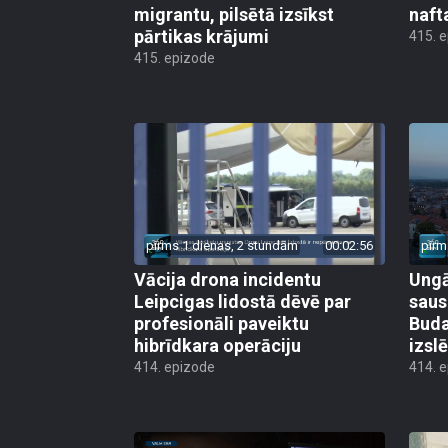
migrantu, pilsētā izsīkst
naft
pārtikas krājumi
415. 
415. epizode
pirms 1 dienas, 2 stundām
00:02:56
pirm
Vācija drona incidentu
Ungā
Leipcigas lidostā dēvē par
saus
profesionāli paveiktu
Buda
hibrīdkara operāciju
izsl
414. epizode
414. 