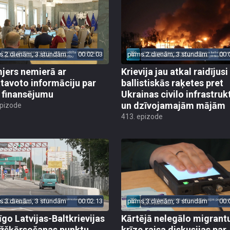
s 2 dienām, 3 stundām
00:02:03
pirms 2 dienām, 3 stundām
00:
jers nemierā ar
Krievija jau atkal raidījusi
tavoto informāciju par
ballistiskās raķetes pret
finansējumu
Ukrainas civilo infrastruk
un dzīvojamajām mājām
epizode
413. epizode
s 3 dienām, 3 stundām
00:02:13
pirms 3 dienām, 3 stundām
00:
īgo Latvijas-Baltkrievijas
Kārtējā nelegālo migrant
žšķērsošanas punktu
krīze raisa diskusijas par