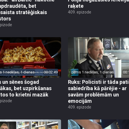
apdraudēta, bet
raķete
esaista stratēģiskais
409. epizode
stors
epizode
s 1 nedēļas, 1 dienas
00:02:49
pirms 1 nedēļas, 1 dienas
00:
 un sēnes šogad
Ruks: Policisti ir tāda pati
ākas, bet uzpirkšanas
sabiedrība kā pārējie - ar
tos to krietni mazāk
savām problēmām un
emocijām
epizode
409. epizode