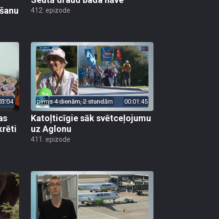
ēšanu
412. epizode
03:04
pirms 4 dienām, 2 stundām
00:01:45
as
Katoļticīgie sāk svētceļojumu
krēti
uz Aglonu
411. epizode