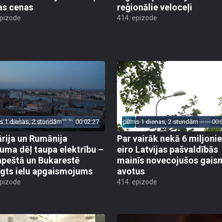
as cenas
reģionālie veloceļi
epizode
414. epizode
s 1 dienas, 2 stundām
00:02:27
pirms 1 dienas, 2 stundām
00:
rija un Rumānija
Par vairāk nekā 6 miljoni
uma dēļ taupa elektrību –
eiro Latvijas pašvaldībās
peštā un Bukarestē
mainīs novecojušos gais
ēgts ielu apgaismojums
avotus
epizode
414. epizode