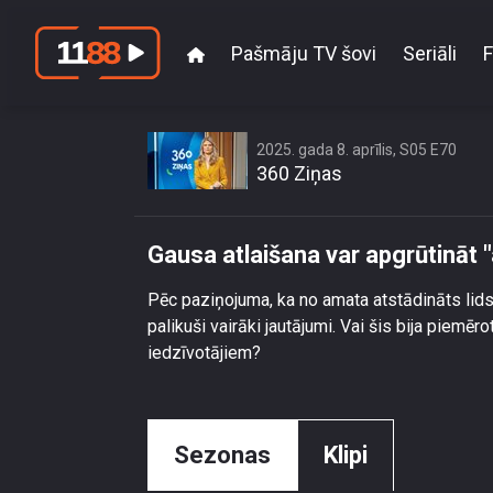
Pašmāju TV šovi
Seriāli
F
2025. gada 8. aprīlis, S05 E70
360 Ziņas
Gausa atlaišana var apgrūtināt "a
Pēc paziņojuma, ka no amata atstādināts lidsa
palikuši vairāki jautājumi. Vai šis bija piem
iedzīvotājiem?
Sezonas
Klipi