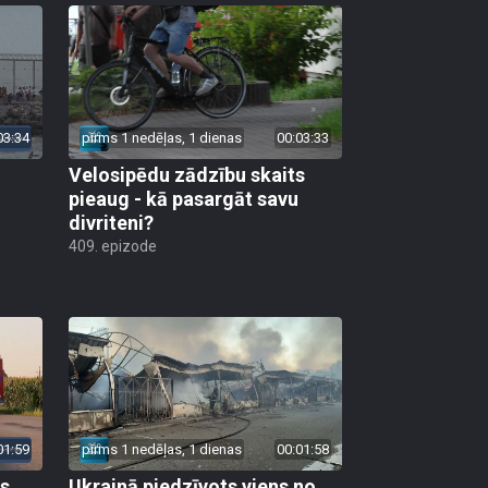
03:34
pirms 1 nedēļas, 1 dienas
00:03:33
Velosipēdu zādzību skaits
pieaug - kā pasargāt savu
divriteni?
409. epizode
01:59
pirms 1 nedēļas, 1 dienas
00:01:58
as
Ukrainā piedzīvots viens no