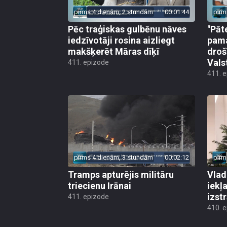
pirms 4 dienām, 2 stundām
00:01:44
pirm
Pēc traģiskas gulbēnu nāves
"Pāt
iedzīvotāji rosina aizliegt
pama
makšķerēt Māras dīķī
droš
Vals
411. epizode
411. 
pirms 4 dienām, 3 stundām
00:02:12
pirm
Tramps apturējis militāru
Vlad
triecienu Irānai
iekļ
izst
411. epizode
410. 