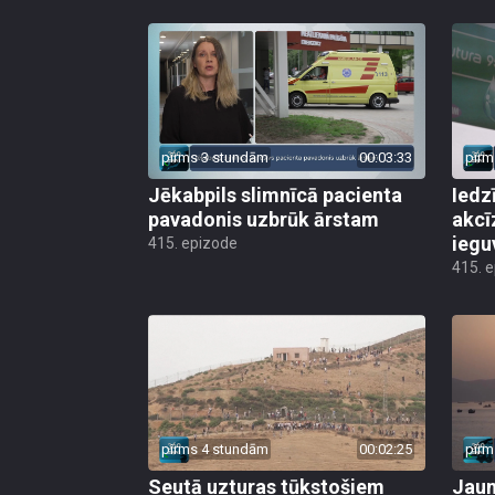
pirms 3 stundām
00:03:33
pirm
Jēkabpils slimnīcā pacienta
Iedz
pavadonis uzbrūk ārstam
akcī
iegu
415. epizode
415. 
pirms 4 stundām
00:02:25
pirm
Seutā uzturas tūkstošiem
Jauni