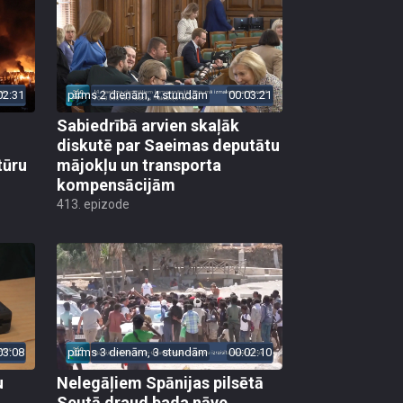
02:31
pirms 2 dienām, 4 stundām
00:03:21
Sabiedrībā arvien skaļāk
diskutē par Saeimas deputātu
tūru
mājokļu un transporta
kompensācijām
413. epizode
03:08
pirms 3 dienām, 3 stundām
00:02:10
u
Nelegāļiem Spānijas pilsētā
Seutā draud bada nāve