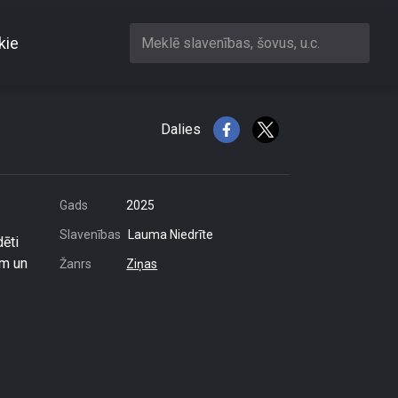
kie
Meklē slavenības, šovus, u.c.
ā
Dalies
Gads
2025
Slavenības
Lauma Niedrīte
dēti
em un
Žanrs
Ziņas