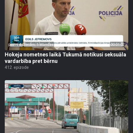
pirms 4 dienām, 1 stundas
00:01:02
Hokeja nometnes laikā Tukumā notikusi seksuāla
vardarbība pret bērnu
412. epizode