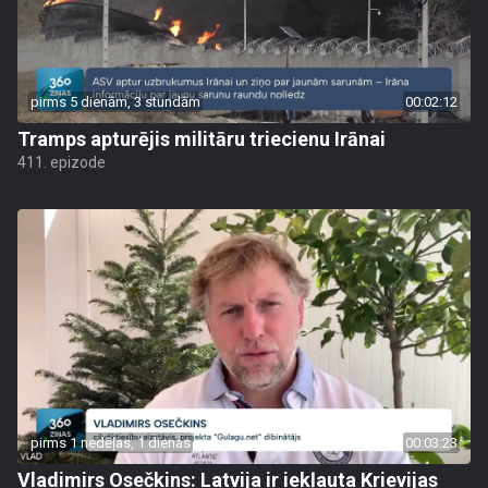
pirms 5 dienām, 3 stundām
00:02:12
Tramps apturējis militāru triecienu Irānai
411. epizode
pirms 1 nedēļas, 1 dienas
00:03:23
Vladimirs Osečkins: Latvija ir iekļauta Krievijas