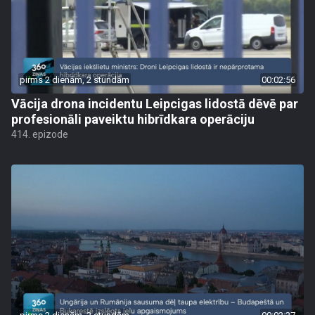
pirms 2 dienām, 2 stundām
00:02:56
Vācija drona incidentu Leipcigas lidostā dēvē par
profesionāli paveiktu hibrīdkara operāciju
414. epizode