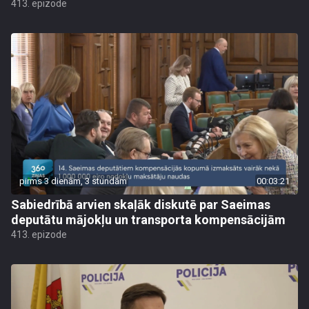
413. epizode
pirms 3 dienām, 3 stundām
00:03:21
Sabiedrībā arvien skaļāk diskutē par Saeimas
deputātu mājokļu un transporta kompensācijām
413. epizode