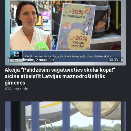
pirms 2 dienām, 2 stundām
00:03:16
Akcijā “Palīdzēsim sagatavoties skolai kopā!”
aicina atbalstīt Latvijas maznodrošinātās
ģimenes
414. epizode