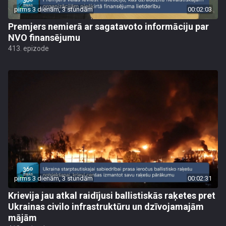
pirms 3 dienām, 3 stundām
00:02:03
Premjers nemierā ar sagatavoto informāciju par
NVO finansējumu
413. epizode
pirms 3 dienām, 3 stundām
00:02:31
Krievija jau atkal raidījusi ballistiskās raķetes pret
Ukrainas civilo infrastruktūru un dzīvojamajām
mājām