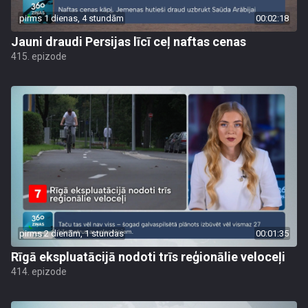
pirms 1 dienas, 4 stundām
00:02:18
Jauni draudi Persijas līcī ceļ naftas cenas
415. epizode
pirms 2 dienām, 1 stundas
00:01:35
Rīgā ekspluatācijā nodoti trīs reģionālie veloceļi
414. epizode