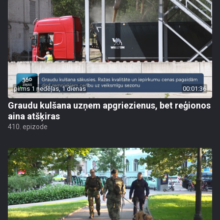
pirms 1 nedēļas, 1 dienas
00:01:36
Graudu kulšana uzņem apgriezienus, bet reģionos
aina atšķiras
410. epizode