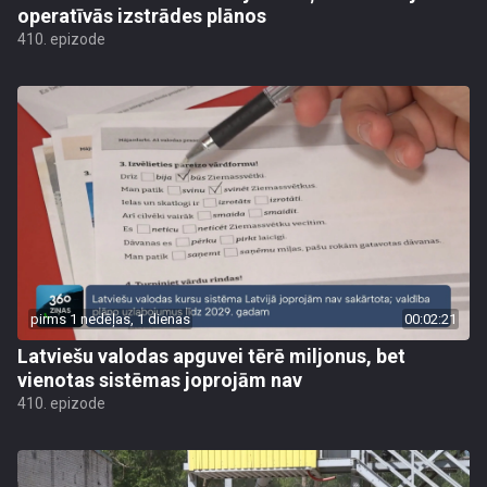
operatīvās izstrādes plānos
410. epizode
pirms 1 nedēļas, 1 dienas
00:02:21
Latviešu valodas apguvei tērē miljonus, bet
vienotas sistēmas joprojām nav
410. epizode