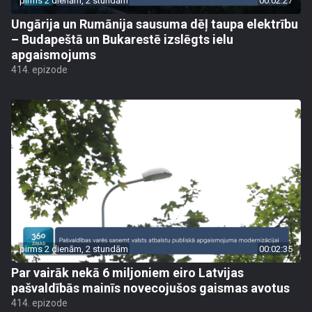
pirms 2 dienām, 2 stundām
00:02:27
Ungārija un Rumānija sausuma dēļ taupa elektrību
– Budapeštā un Bukarestē izslēgts ielu
apgaismojums
414. epizode
pirms 2 dienām, 2 stundām
00:02:35
Par vairāk nekā 6 miljoniem eiro Latvijas
pašvaldībās mainīs novecojušos gaismas avotus
414. epizode