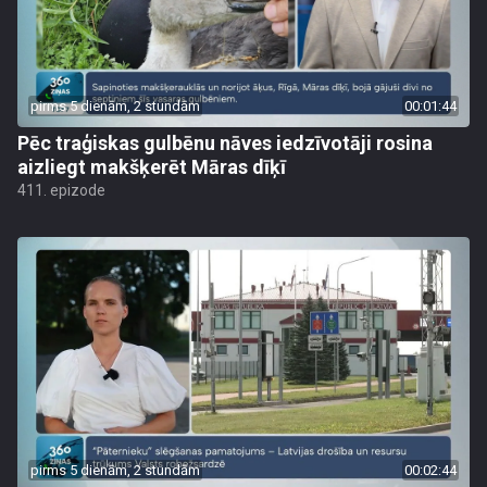
pirms 5 dienām, 2 stundām
00:01:44
Pēc traģiskas gulbēnu nāves iedzīvotāji rosina
aizliegt makšķerēt Māras dīķī
411. epizode
pirms 5 dienām, 2 stundām
00:02:44