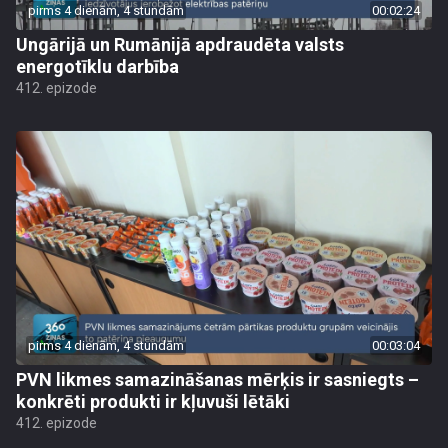
pirms 4 dienām, 4 stundām
00:02:24
Ungārijā un Rumānijā apdraudēta valsts
energotīklu darbība
412. epizode
pirms 4 dienām, 4 stundām
00:03:04
PVN likmes samazināšanas mērķis ir sasniegts –
konkrēti produkti ir kļuvuši lētāki
412. epizode