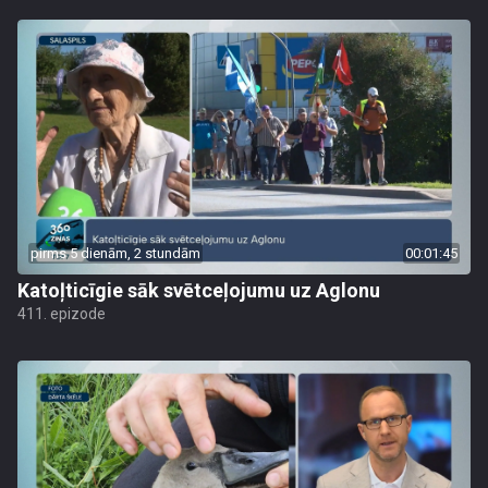
pirms 5 dienām, 2 stundām
00:01:45
Katoļticīgie sāk svētceļojumu uz Aglonu
411. epizode