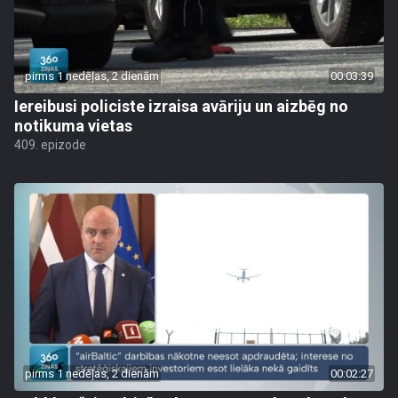
pirms 1 nedēļas, 2 dienām
00:03:39
Iereibusi policiste izraisa avāriju un aizbēg no
notikuma vietas
409. epizode
pirms 1 nedēļas, 2 dienām
00:02:27