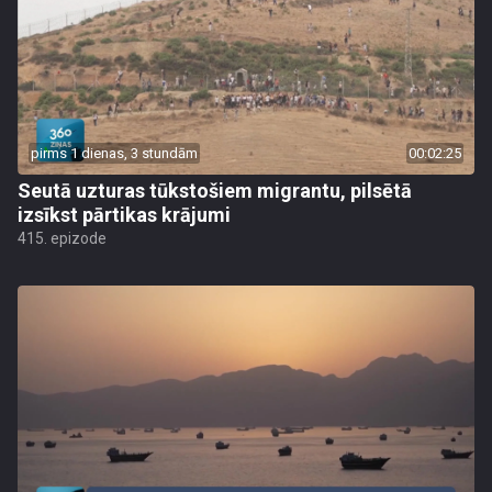
pirms 1 dienas, 3 stundām
00:02:25
Seutā uzturas tūkstošiem migrantu, pilsētā
izsīkst pārtikas krājumi
415. epizode