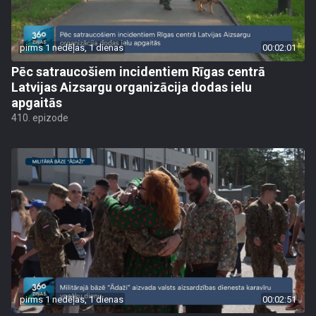
pirms 1 nedēļas, 1 dienas
00:02:01
Pēc satraucošiem incidentiem Rīgas centrā
Latvijas Aizsargu organizācija dodas ielu
apgaitās
410. epizode
pirms 1 nedēļas, 1 dienas
00:02:51