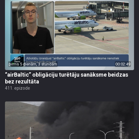
pirms 5 dienām, 3 stundām
00:02:49
“airBaltic” obligāciju turētāju sanāksme beidzas
bez rezultāta
411. epizode