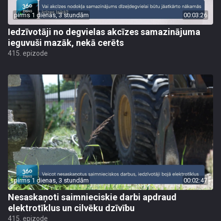
pirms 1 dienas, 3 stundām
00:03:26
Iedzīvotāji no degvielas akcīzes samazinājuma
ieguvuši mazāk, nekā cerēts
415. epizode
pirms 1 dienas, 3 stundām
00:02:47
Nesaskaņoti saimnieciskie darbi apdraud
elektrotīklus un cilvēku dzīvību
415. epizode