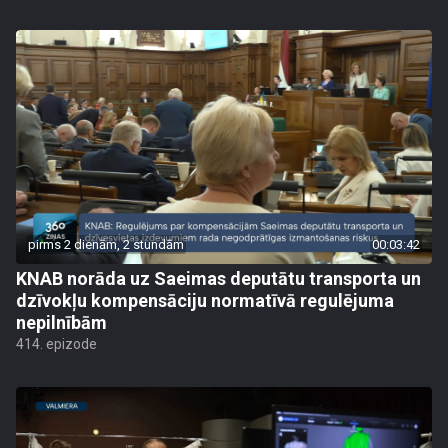
pirms 2 dienām, 2 stundām
00:03:42
KNAB norāda uz Saeimas deputātu transporta un
dzīvokļu kompensāciju normatīvā regulējuma
nepilnībām
414. epizode