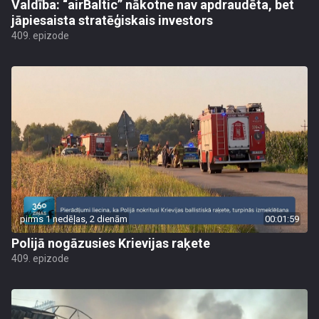
Valdība: “airBaltic” nākotne nav apdraudēta, bet
jāpiesaista stratēģiskais investors
409. epizode
pirms 1 nedēļas, 2 dienām
00:01:59
Polijā nogāzusies Krievijas raķete
409. epizode