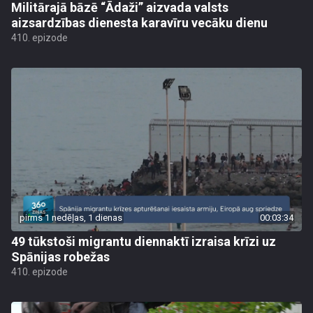
Militārajā bāzē “Ādaži” aizvada valsts
aizsardzības dienesta karavīru vecāku dienu
410. epizode
pirms 1 nedēļas, 1 dienas
00:03:34
49 tūkstoši migrantu diennaktī izraisa krīzi uz
Spānijas robežas
410. epizode