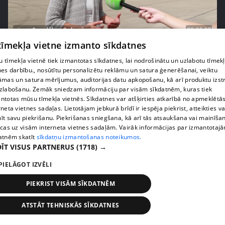
pirms 1 nedēļas, 2 dienām
00:05:05
 tīmekļa vietne izmanto sīkdatnes
Melleņu zelta drudzis: kas nosaka iepirkuma
cenu?
 tīmekļa vietnē tiek izmantotas sīkdatnes, lai nodrošinātu un uzlabotu tīmek
409. epizode
nes darbību., nosūtītu personalizētu reklāmu un satura ģenerēšanai, veiktu
āmas un satura mērījumus, auditorijas datu apkopošanu, kā arī produktu izst
zlabošanu. Zemāk sniedzam informāciju par visām sīkdatnēm, kuras tiek
ntotas mūsu tīmekļa vietnēs. Sīkdatnes var atšķirties atkarībā no apmeklētā
rneta vietnes sadaļas. Lietotājam jebkurā brīdī ir iespēja piekrist, atteikties va
īt savu piekrišanu. Piekrišanas sniegšana, kā arī tās atsaukšana vai mainīša
ecas uz visām interneta vietnes sadaļām. Vairāk informācijas par izmantotaj
atnēm skatīt
sīkdatņu izmantošanas noteikumos.
ĪT VISUS PARTNERUS
(1718) →
PIELĀGOT IZVĒLI
PIEKRIST VISĀM SĪKDATNĒM
pirms 1 nedēļas, 2 dienām
00:02:49
ATSTĀT TEHNISKĀS SĪKDATNES
Ogas un sēnes šogad dārgākas, bet uzpirkšanas