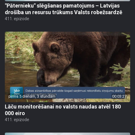
"Pāternieku" slēgšanas pamatojums – Latvijas
drošība un resursu trūkums Valsts robežsardzē
411. epizode
pirms 5 dienām, 3 stundām
00:03:27
Lāču monitorēšanai no valsts naudas atvēl 180
000 eiro
411. epizode