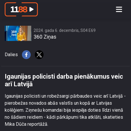
Igaunijas policisti darba pienākumus
veic arī Latvijā
2024. gada 6. decembris, S04 E69
360 Ziņas
Dalies
Igaunijas policisti darba pienākumus veic
arī Latvijā
Igaunijas policisti un robežsargi pārbaudes veic arī Latvijā -
pierobežas novados abās valstīs un kopā ar Latvijas
kolēģiem. Ziņnešu komandai bija iespēja doties līdzi vienā
no šādiem reidiem - kādi pārkāpumi tika atklāti, skatieties
Mika Dūča reportāžā.