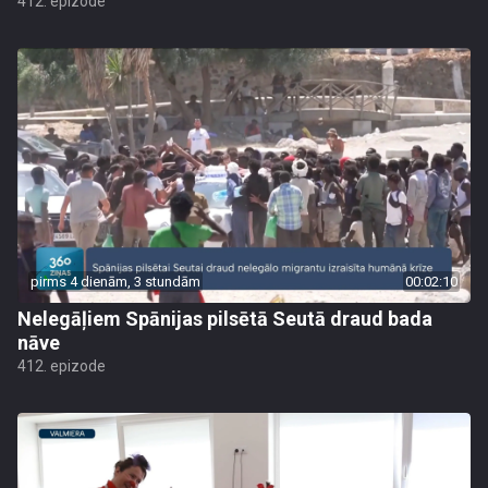
412. epizode
pirms 4 dienām, 3 stundām
00:02:10
Nelegāļiem Spānijas pilsētā Seutā draud bada
nāve
412. epizode