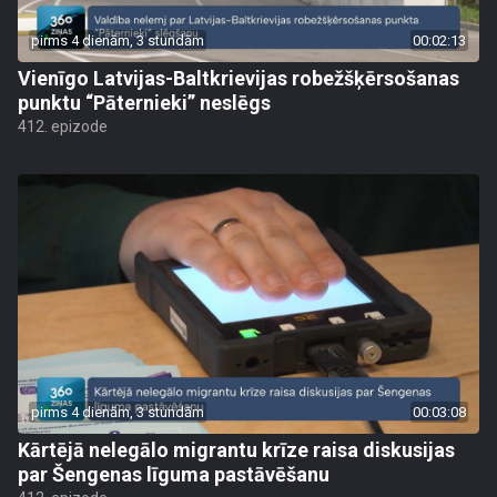
pirms 4 dienām, 3 stundām
00:02:13
Vienīgo Latvijas-Baltkrievijas robežšķērsošanas
punktu “Pāternieki” neslēgs
412. epizode
pirms 4 dienām, 3 stundām
00:03:08
Kārtējā nelegālo migrantu krīze raisa diskusijas
par Šengenas līguma pastāvēšanu