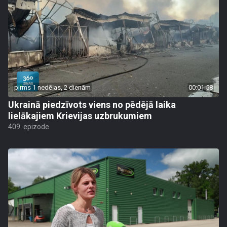
pirms 1 nedēļas, 2 dienām
00:01:58
Ukrainā piedzīvots viens no pēdējā laika
lielākajiem Krievijas uzbrukumiem
409. epizode