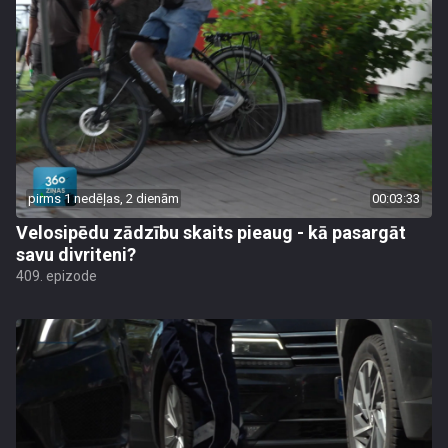
pirms 1 nedēļas, 2 dienām
00:03:33
Velosipēdu zādzību skaits pieaug - kā pasargāt
savu divriteni?
409. epizode