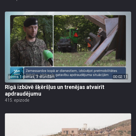
pirms 1 dienas, 3 stundām
00:02:11
Rīgā izbūvē šķēršļus un trenējas atvairīt
apdraudējumu
415. epizode