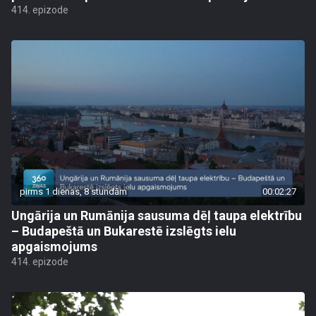
414. epizode
pirms 1 dienas, 8 stundām
00:02:27
Ungārija un Rumānija sausuma dēļ taupa elektrību
– Budapeštā un Bukarestē izslēgts ielu
apgaismojums
414. epizode