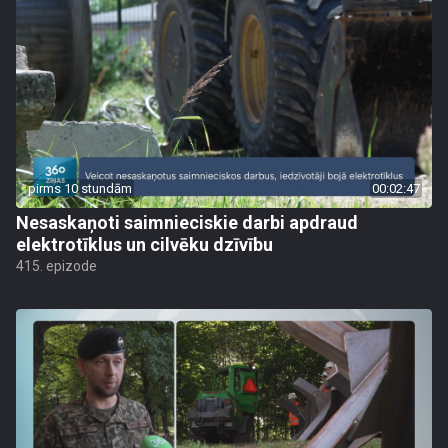
pirms 10 stundām
00:02:47
Nesaskaņoti saimnieciskie darbi apdraud
elektrotīklus un cilvēku dzīvību
415. epizode