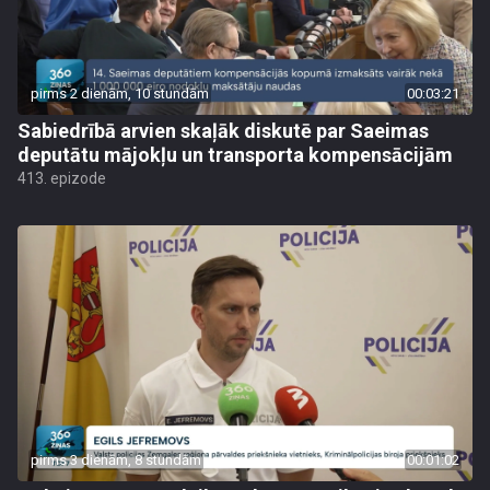
pirms 2 dienām, 10 stundām
00:03:21
Sabiedrībā arvien skaļāk diskutē par Saeimas
deputātu mājokļu un transporta kompensācijām
413. epizode
pirms 3 dienām, 8 stundām
00:01:02