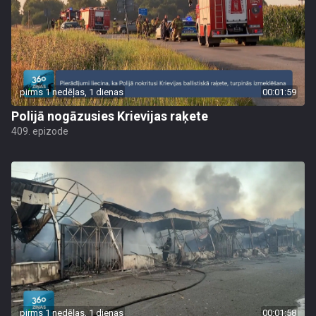
pirms 1 nedēļas, 1 dienas
00:01:59
Polijā nogāzusies Krievijas raķete
409. epizode
pirms 1 nedēļas, 1 dienas
00:01:58