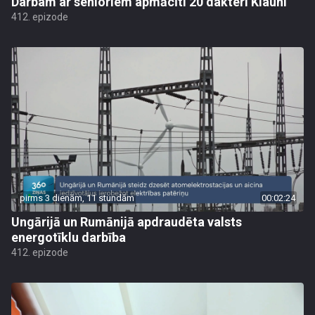
Darbam ar senioriem apmācīti 20 dakteri Klauni
412. epizode
pirms 3 dienām, 11 stundām
00:02:24
Ungārijā un Rumānijā apdraudēta valsts
energotīklu darbība
412. epizode