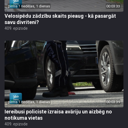
pirms 1 nedēļas, 1 dienas
00:03:33
Velosipēdu zādzību skaits pieaug - kā pasargāt
savu divriteni?
409. epizode
pirms 1 nedēļas, 1 dienas
00:03:39
Iereibusi policiste izraisa avāriju un aizbēg no
notikuma vietas
409. epizode