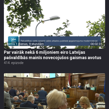
pirms 1 dienas, 9 stundām
00:02:35
Par vairāk nekā 6 miljoniem eiro Latvijas
pašvaldībās mainīs novecojušos gaismas avotus
414. epizode