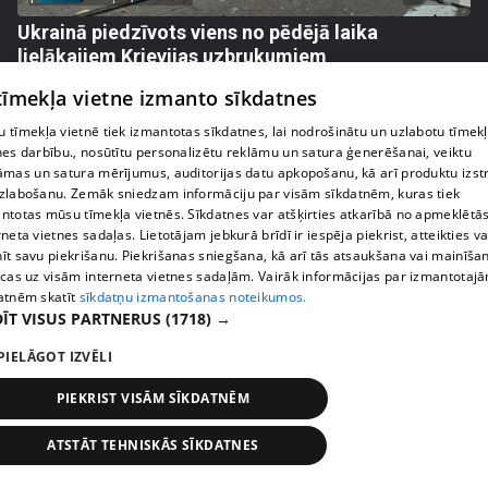
Ukrainā piedzīvots viens no pēdējā laika
lielākajiem Krievijas uzbrukumiem
409. epizode
 tīmekļa vietne izmanto sīkdatnes
 tīmekļa vietnē tiek izmantotas sīkdatnes, lai nodrošinātu un uzlabotu tīmek
nes darbību., nosūtītu personalizētu reklāmu un satura ģenerēšanai, veiktu
āmas un satura mērījumus, auditorijas datu apkopošanu, kā arī produktu izst
zlabošanu. Zemāk sniedzam informāciju par visām sīkdatnēm, kuras tiek
ntotas mūsu tīmekļa vietnēs. Sīkdatnes var atšķirties atkarībā no apmeklētā
rneta vietnes sadaļas. Lietotājam jebkurā brīdī ir iespēja piekrist, atteikties va
īt savu piekrišanu. Piekrišanas sniegšana, kā arī tās atsaukšana vai mainīša
ecas uz visām interneta vietnes sadaļām. Vairāk informācijas par izmantotaj
atnēm skatīt
sīkdatņu izmantošanas noteikumos.
ĪT VISUS PARTNERUS
(1718) →
PIELĀGOT IZVĒLI
pirms 1 nedēļas, 1 dienas
00:05:05
Melleņu zelta drudzis: kas nosaka iepirkuma
PIEKRIST VISĀM SĪKDATNĒM
cenu?
409. epizode
ATSTĀT TEHNISKĀS SĪKDATNES