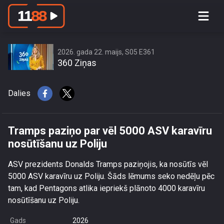
Tramps paziņo par vēl 5000 ASV
karavīru nosūtīšanu uz Poliju
2026. gada 22. maijs, S05 E361
360 Ziņas
Dalies
Tramps paziņo par vēl 5000 ASV karavīru
nosūtīšanu uz Poliju
ASV prezidents Donalds Tramps paziņojis, ka nosūtīs vēl
5000 ASV karavīru uz Poliju. Šāds lēmums seko nedēļu pēc
tam, kad Pentagons atlika iepriekš plānoto 4000 karavīru
nosūtīšanu uz Poliju.
Gads
2026