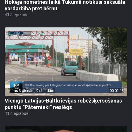
Hokeja nometnes laikā Tukumā notikusi seksuāla
vardarbība pret bērnu
412. epizode
pirms 3 dienām, 9 stundām
00:02:13
Vienīgo Latvijas-Baltkrievijas robežšķērsošanas
punktu “Pāternieki” neslēgs
412. epizode