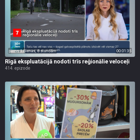
pirms 1 dienas, 8 stundām
00:01:35
Rīgā ekspluatācijā nodoti trīs reģionālie veloceļi
414. epizode