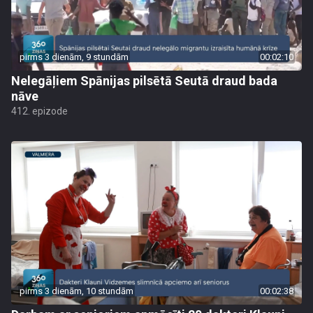
pirms 3 dienām, 9 stundām
00:02:10
Nelegāļiem Spānijas pilsētā Seutā draud bada
nāve
412. epizode
pirms 3 dienām, 10 stundām
00:02:38