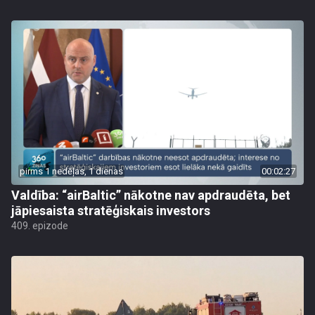
pirms 1 nedēļas, 1 dienas
00:02:27
Valdība: “airBaltic” nākotne nav apdraudēta, bet
jāpiesaista stratēģiskais investors
409. epizode