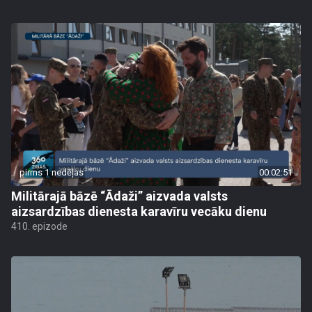
pirms 1 nedēļas
00:02:51
Militārajā bāzē “Ādaži” aizvada valsts
aizsardzības dienesta karavīru vecāku dienu
410. epizode