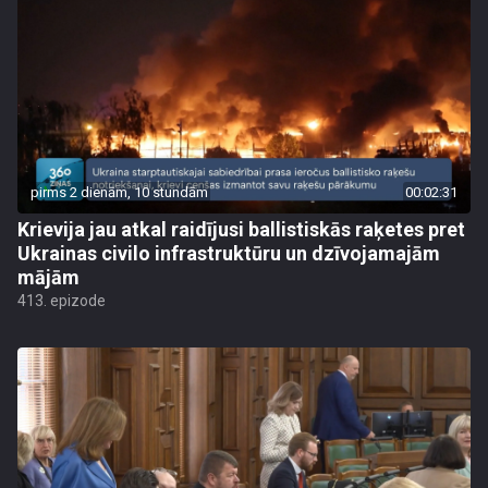
pirms 2 dienām, 10 stundām
00:02:31
Krievija jau atkal raidījusi ballistiskās raķetes pret
Ukrainas civilo infrastruktūru un dzīvojamajām
mājām
413. epizode