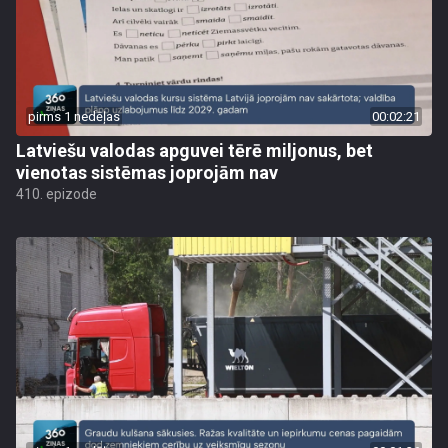
pirms 1 nedēļas
00:02:21
Latviešu valodas apguvei tērē miljonus, bet
vienotas sistēmas joprojām nav
410. epizode