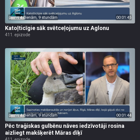
pirms 4 dienām, 9 stundām
00:01:45
Katoļticīgie sāk svētceļojumu uz Aglonu
411. epizode
pirms 4 dienām, 9 stundām
00:01:44
Pēc traģiskas gulbēnu nāves iedzīvotāji rosina
aizliegt makšķerēt Māras dīķī
411. epizode