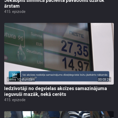
Jēkabpils slimnīcā pacienta pavadonis uzbrūk
ārstam
415. epizode
pirms 10 stundām
00:03:26
Iedzīvotāji no degvielas akcīzes samazinājuma
ieguvuši mazāk, nekā cerēts
415. epizode