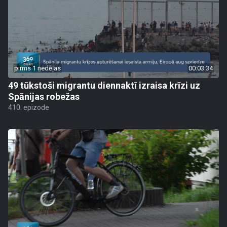
pirms 1 nedēļas
00:03:34
49 tūkstoši migrantu diennaktī izraisa krīzi uz
Spānijas robežas
410. epizode