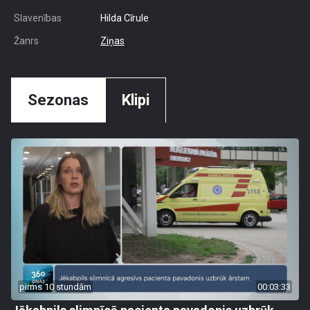
Slavenības
Hilda Cīrule
Žanrs
Ziņas
Sezonas
Klipi
pirms 10 stundām
00:03:33