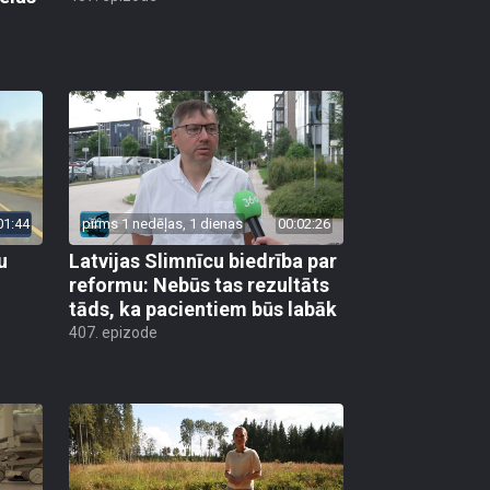
01:44
pirms 1 nedēļas, 1 dienas
00:02:26
u
Latvijas Slimnīcu biedrība par
reformu: Nebūs tas rezultāts
tāds, ka pacientiem būs labāk
407. epizode