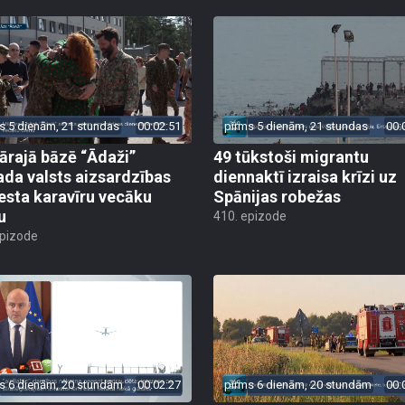
s 5 dienām, 21 stundas
00:02:51
pirms 5 dienām, 21 stundas
00:
tārajā bāzē “Ādaži”
49 tūkstoši migrantu
ada valsts aizsardzības
diennaktī izraisa krīzi uz
esta karavīru vecāku
Spānijas robežas
u
410. epizode
epizode
s 6 dienām, 20 stundām
00:02:27
pirms 6 dienām, 20 stundām
00: