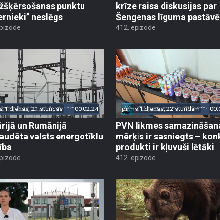
žšķērsošanas punktu
krīze raisa diskusijas par
ernieki” neslēgs
Šengenas līguma pastāv
epizode
412. epizode
s 1 dienas, 21 stundas
00:02:24
pirms 1 dienas, 22 stundām
00:
rijā un Rumānijā
PVN likmes samazināšan
audēta valsts energotīklu
mērķis ir sasniegts – kon
ība
produkti ir kļuvuši lētāki
epizode
412. epizode