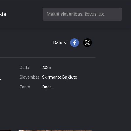
kie
Meklē slavenības, šovus, u.c.
Dalies
Gads
2026
Slavenības
Skirmante Baļčiūte
–
Žanrs
Ziņas