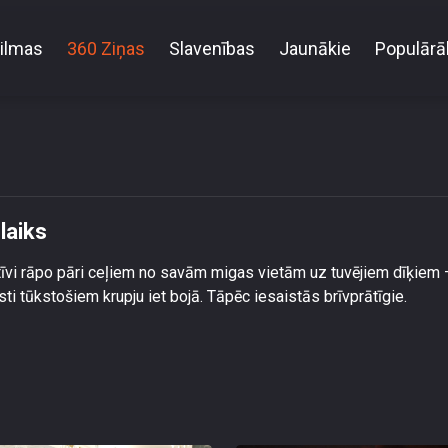
ilmas
360 Ziņas
Slavenības
Jaunākie
Populārā
Latvijā sācies krupju migrācijas laiks
laiks
aktīvi rāpo pāri ceļiem no savām migas vietām uz tuvējiem dīķiem 
i tūkstošiem krupju iet bojā. Tāpēc iesaistās brīvprātīgie.