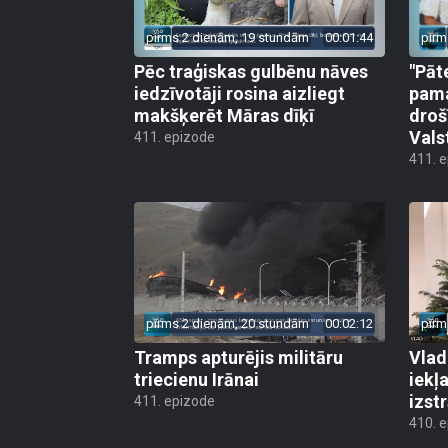
pirms 2 dienām, 19 stundām
00:01:44
pirm
Pēc traģiskas gulbēnu nāves
"Pāt
iedzīvotāji rosina aizliegt
pama
makšķerēt Māras dīķī
droš
Vals
411. epizode
411. 
pirms 2 dienām, 20 stundām
00:02:12
pirm
Tramps apturējis militāru
Vlad
triecienu Irānai
iekļ
izst
411. epizode
410. 