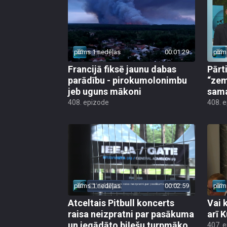
pirms 1 nedēļas
00:01:29
pirm
Francijā fiksē jaunu dabas
Pārt
parādību - pirokumolonimbu
“zem
jeb uguns mākoni
sama
408. epizode
408. 
pirms 1 nedēļas
00:02:59
pirm
Atceltais Pitbull koncerts
Vai 
raisa neizpratni par pasākuma
arī 
un iegādāto biļešu turpmāko
407. 