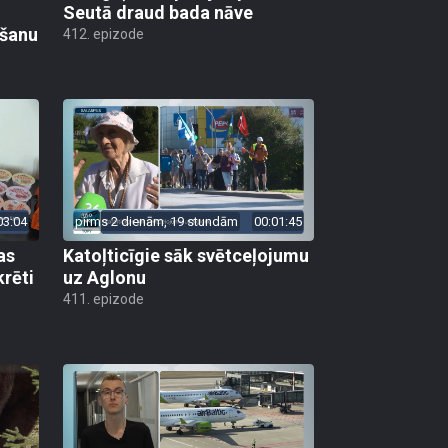
Seutā draud bada nāve
ēšanu
412. epizode
03:04
pirms 2 dienām, 19 stundām
00:01:45
as
Katoļticīgie sāk svētceļojumu
krēti
uz Aglonu
411. epizode