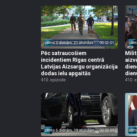
pirms 5 dienām, 21 stundas
00:02:01
pirm
Pēc satraucošiem
Mili
incidentiem Rīgas centrā
aizv
Latvijas Aizsargu organizācija
dien
dodas ielu apgaitās
dien
410. epizode
410. 
pirms 6 dienām, 19 stundām
00:03:39
pirm