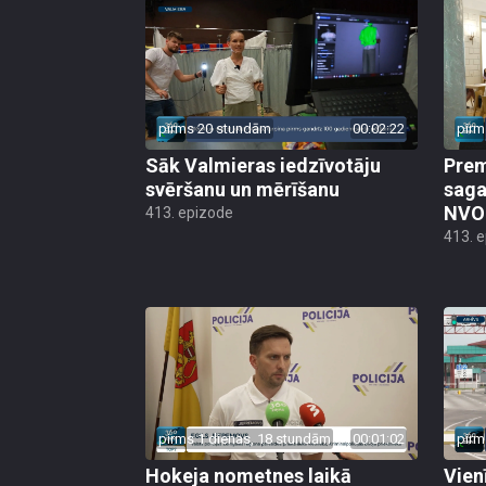
pirms 20 stundām
00:02:22
pirm
Sāk Valmieras iedzīvotāju
Prem
svēršanu un mērīšanu
saga
NVO 
413. epizode
413. 
pirms 1 dienas, 18 stundām
00:01:02
pirm
Hokeja nometnes laikā
Vien