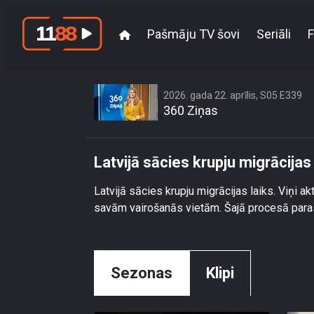
Pašmāju TV šovi
Seriāli
F
2026. gada 22. aprīlis, S05 E339
360 Ziņas
Latvijā sācies krupju migrācijas 
Latvijā sācies krupju migrācijas laiks. Viņi 
savām vairošanās vietām. Šajā procesā parast
Sezonas
Klipi