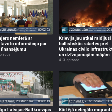
s 20 stundām
00:02:03
pirms 20 stundām
00:
jers nemierā ar
Krievija jau atkal raidījusi
tavoto informāciju par
ballistiskās raķetes pret
finansējumu
Ukrainas civilo infrastruk
un dzīvojamajām mājām
epizode
413. epizode
s 1 dienas, 20 stundām
00:02:13
pirms 1 dienas, 20 stundām
00:
īgo Latvijas-Baltkrievijas
Kārtējā nelegālo migrant