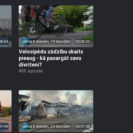
03:34
pirms 6 dienām, 19 stundām
00:03:33
Velosipēdu zādzību skaits
pieaug - kā pasargāt savu
divriteni?
409. epizode
01:59
pirms 6 dienām, 20 stundām
00:01:58