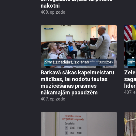
nākotni
408. epizode
pirms 1 nedēļas, 1 dienas
00:02:47
pirm
Barkavā sākas kapelmeistaru
Zele
mācības, lai nodotu tautas
saga
muzicēšanas prasmes
līde
nākamajām paaudzēm
407. 
407. epizode