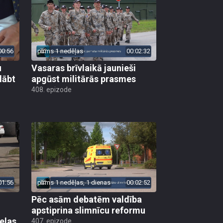
00:56
pirms 1 nedēļas
00:02:32
u
Vasaras brīvlaikā jaunieši
lābt
apgūst militārās prasmes
408. epizode
01:56
pirms 1 nedēļas, 1 dienas
00:02:52
Pēc asām debatēm valdība
apstiprina slimnīcu reformu
elas
407. epizode