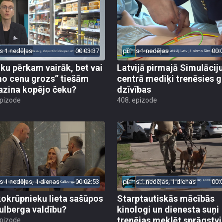
s 1 nedēļas
00:03:37
pirms 1 nedēļas
00:
iku pērkam vairāk, bet vai
Latvijā pirmajā Simulācij
o cenu grozs” tiešām
centrā mediķi trenēsies g
zina kopējo čeku?
dzīvības
epizode
408. epizode
s 1 nedēļas, 1 dienas
00:02:53
pirms 1 nedēļas, 1 dienas
00:
kokrūpnieku lieta sašūpos
Starptautiskās mācībās
Kulberga valdību?
kinologi un dienesta suņi
trenējas meklēt sprāgstvi
epizode