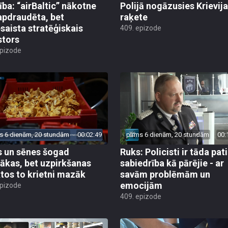
ība: “airBaltic” nākotne
Polijā nogāzusies Krievij
apdraudēta, bet
raķete
esaista stratēģiskais
409. epizode
stors
epizode
s 6 dienām, 20 stundām
00:02:49
pirms 6 dienām, 20 stundām
00:
 un sēnes šogad
Ruks: Policisti ir tāda pati
ākas, bet uzpirkšanas
sabiedrība kā pārējie - ar
tos to krietni mazāk
savām problēmām un
emocijām
epizode
409. epizode