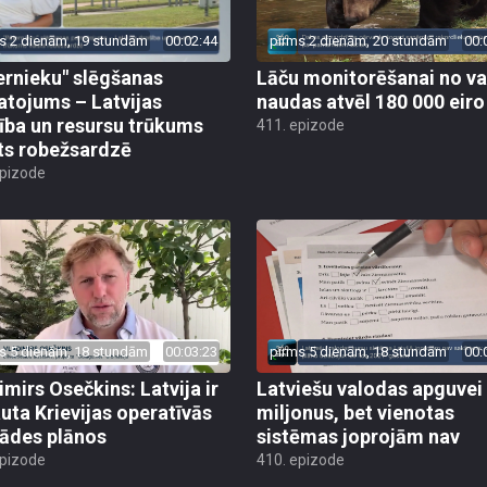
s 2 dienām, 19 stundām
00:02:44
pirms 2 dienām, 20 stundām
00:
ernieku" slēgšanas
Lāču monitorēšanai no va
tojums – Latvijas
naudas atvēl 180 000 eiro
ība un resursu trūkums
411. epizode
ts robežsardzē
epizode
s 5 dienām, 18 stundām
00:03:23
pirms 5 dienām, 18 stundām
00:
imirs Osečkins: Latvija ir
Latviešu valodas apguvei
auta Krievijas operatīvās
miljonus, bet vienotas
rādes plānos
sistēmas joprojām nav
epizode
410. epizode