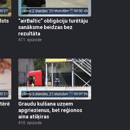
03:27
pirms 2 dienām, 20 stundām
00:02:49
lsts
“airBaltic” obligāciju turētāju
sanāksme beidzas bez
rezultāta
411. epizode
02:21
pirms 5 dienām, 21 stundas
00:01:36
 tērē
Graudu kulšana uzņem
apgriezienus, bet reģionos
aina atšķiras
410. epizode