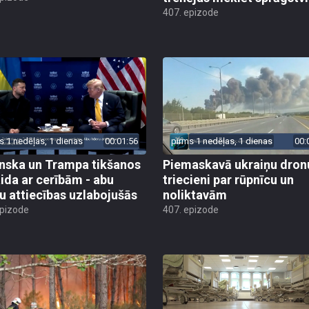
407. epizode
s 1 nedēļas, 1 dienas
00:01:56
pirms 1 nedēļas, 1 dienas
00:
nska un Trampa tikšanos
Piemaskavā ukraiņu dron
ida ar cerībām - abu
triecieni par rūpnīcu un
ru attiecības uzlabojušās
noliktavām
epizode
407. epizode