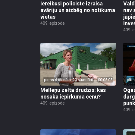
Iereibusi policiste izraisa
Vald
avāriju un aizbēg no notikuma
nav 
vietas
jāpi
inve
409. epizode
409. 
pirms 6 dienām, 20 stundām
00:05:05
pirm
Melleņu zelta drudzis: kas
Ogas
nosaka iepirkuma cenu?
dārg
punk
409. epizode
409. 