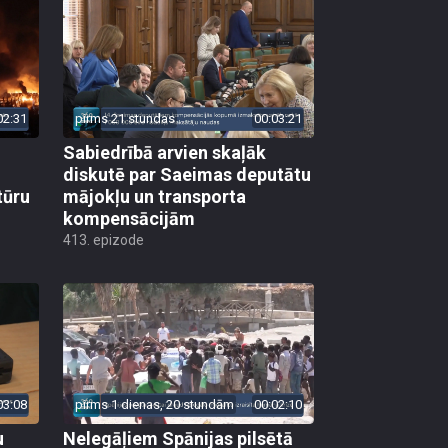
02:31
pirms 21 stundas
00:03:21
Sabiedrībā arvien skaļāk
diskutē par Saeimas deputātu
tūru
mājokļu un transporta
kompensācijām
413. epizode
03:08
pirms 1 dienas, 20 stundām
00:02:10
u
Nelegāļiem Spānijas pilsētā