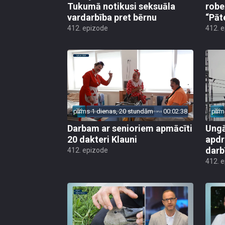
Tukumā notikusi seksuāla
robe
vardarbība pret bērnu
“Pāt
412. epizode
412. 
pirms 1 dienas, 20 stundām
00:02:38
pirm
Darbam ar senioriem apmācīti
Ungā
20 dakteri Klauni
apdr
darb
412. epizode
412. 