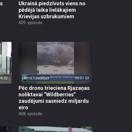
as
Ukrainā piedzīvots viens no
pēdējā laika lielākajiem
Krievijas uzbrukumiem
409. epizode
16:02
pirms 1 nedēļas
00:01:53
Pēc dronu trieciena Rjazaņas
noliktavai “Wildberries”
zaudējumi sasniedz miljardu
eiro
408. epizode