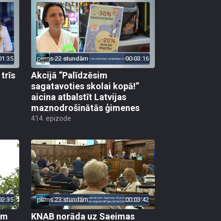
01:35
pirms 22 stundām
00:03:16
trīs
Akcijā “Palīdzēsim
sagatavoties skolai kopā!”
aicina atbalstīt Latvijas
maznodrošinātās ģimenes
414. epizode
02:35
pirms 23 stundām
00:03:42
em
KNAB norāda uz Saeimas