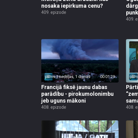
nosaka iepirkuma cenu?
dārg
punk
409. epizode
409. 
pirms 1 nedēļas, 1 dienas
00:01:29
pirm
Francijā fiksē jaunu dabas
Pārt
parādību - pirokumolonimbu
“zem
jeb uguns mākoni
sama
408. epizode
408. 