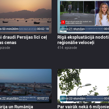
s 53 minūtēm
00:02:18
pirms 21 stundas
00:
 draudi Persijas līcī ceļ
Rīgā ekspluatācijā nodoti 
as cenas
reģionālie veloceļi
epizode
414. epizode
s 22 stundām
00:02:27
pirms 22 stundām
00:
rija un Rumānija
Par vairāk nekā 6 miljoni