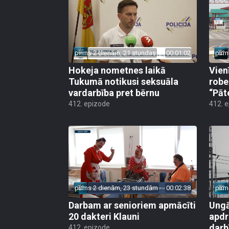
pirms 2 dienām, 21 stundas
00:01:02
pirm
Hokeja nometnes laikā
Vien
Tukumā notikusi seksuāla
robe
vardarbība pret bērnu
“Pāt
412. epizode
412. 
pirms 2 dienām, 23 stundām
00:02:38
pirm
Darbam ar senioriem apmācīti
Ungā
20 dakteri Klauni
apdr
darb
412. epizode