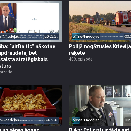
s 1 nedēļas
00:02:27
pirms 1 nedēļas
00:
ība: “airBaltic” nākotne
Polijā nogāzusies Krievij
apdraudēta, bet
raķete
esaista stratēģiskais
409. epizode
stors
epizode
s 1 nedēļas
00:02:49
pirms 1 nedēļas
00:
 un sēnes šogad
Ruks: Policisti ir tāda pati