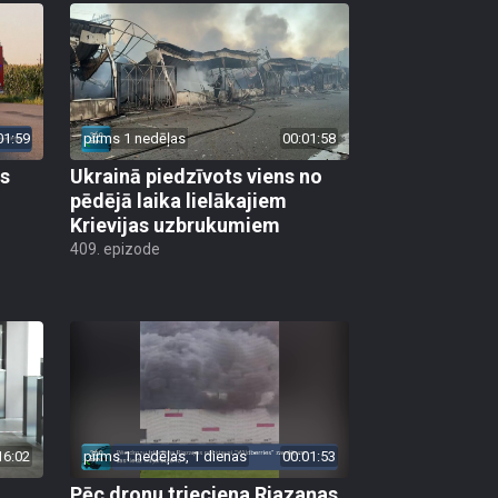
01:59
pirms 1 nedēļas
00:01:58
as
Ukrainā piedzīvots viens no
pēdējā laika lielākajiem
Krievijas uzbrukumiem
409. epizode
16:02
pirms 1 nedēļas, 1 dienas
00:01:53
Pēc dronu trieciena Rjazaņas