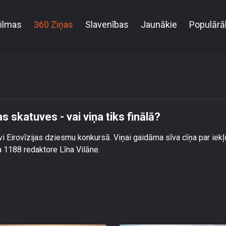
ilmas
360 Ziņas
Slavenības
Jaunākie
Populārā
 šovakar kāpj uz Eirovīzijas skatuves - vai viņa tiks 
s skatuves - vai viņa tiks finālā?
tāvi Eirovīzijas dziesmu konkursā. Viņai gaidāma sīva cīņa par iek
la 1188 redaktore Līna Vilāne.