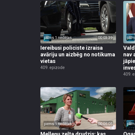
pirms 1 nedēļas
00:03:39
pirm
Iereibusi policiste izraisa
Vald
avāriju un aizbēg no notikuma
nav 
vietas
jāpi
inve
409. epizode
409. 
pirms 1 nedēļas
00:05:05
pirm
Melleņu zelta drudzis: kas
Ogas