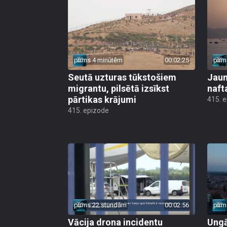
pirms 4 minūtēm
00:02:25
pirm
Seutā uzturas tūkstošiem
Jauni
migrantu, pilsētā izsīkst
naft
pārtikas krājumi
415. 
415. epizode
pirms 22 stundām
00:02:56
pirm
Vācija drona incidentu
Ungā