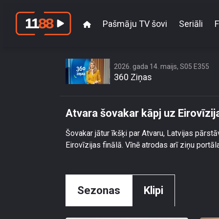
Pašmāju TV šovi
Seriāli
F
Atvara
2026. gada 14. maijs, S05 E355
360 Ziņas
Atvara šovakar kāpj uz Eirovīzija
Šovakar jātur īkšķi par Atvaru, Latvijas pārs
Eirovīzijas finālā. Vīnē atrodas arī ziņu portā
Sezonas
Klipi