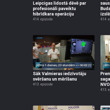
Leipcigas lidostā dēvē par
saus
profesionāli paveiktu
Buda
hibrīdkara operāciju
izsl
414. epizode
414. 
pirms 1 dienas, 23 stundām
00:02:22
pirm
Sāk Valmieras iedzīvotāju
Prem
svēršanu un mērīšanu
saga
NVO 
413. epizode
413. 