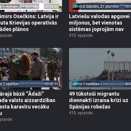
s 6 dienām, 21 stundas
00:03:23
pirms 6 dienām, 21 stundas
00:
imirs Osečkins: Latvija ir
Latviešu valodas apguvei
auta Krievijas operatīvās
miljonus, bet vienotas
rādes plānos
sistēmas joprojām nav
epizode
410. epizode
s 1 nedēļas
00:02:51
pirms 1 nedēļas
00:
tārajā bāzē “Ādaži”
49 tūkstoši migrantu
ada valsts aizsardzības
diennaktī izraisa krīzi uz
esta karavīru vecāku
Spānijas robežas
u
410. epizode
epizode