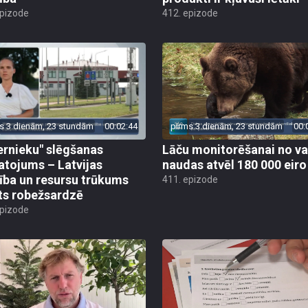
epizode
412. epizode
s 3 dienām, 23 stundām
00:02:44
pirms 3 dienām, 23 stundām
00:
ernieku" slēgšanas
Lāču monitorēšanai no va
tojums – Latvijas
naudas atvēl 180 000 eiro
ība un resursu trūkums
411. epizode
ts robežsardzē
epizode