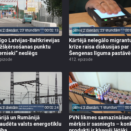
s 2 dienām, 23 stundām
00:02:13
pirms 2 dienām, 23 stundām
00:
īgo Latvijas-Baltkrievijas
Kārtējā nelegālo migrant
žšķērsošanas punktu
krīze raisa diskusijas par
ernieki” neslēgs
Šengenas līguma pastāv
epizode
412. epizode
s 3 dienām
00:02:24
pirms 3 dienām, 1 stundas
00:
rijā un Rumānijā
PVN likmes samazināšan
audēta valsts energotīklu
mērķis ir sasniegts – kon
ība
produkti ir kļuvuši lētāki