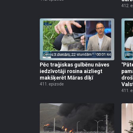
412. 
pirms 3 dienām, 22 stundām
00:01:44
pirm
Pēc traģiskas gulbēnu nāves
"Pāt
iedzīvotāji rosina aizliegt
pama
makšķerēt Māras dīķī
droš
Vals
411. epizode
411. 