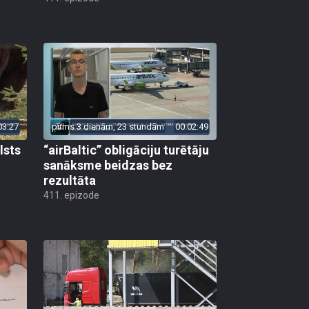
03:27
pirms 3 dienām, 23 stundām
00:02:49
lsts
“airBaltic” obligāciju turētāju
sanāksme beidzas bez
rezultāta
411. epizode