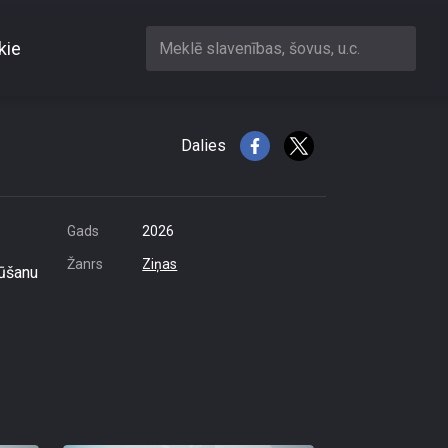
kie
Meklē slavenības, šovus, u.c.
finālā?
Dalies
Gads
2026
Žanrs
Ziņas
ļūšanu