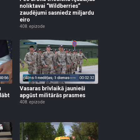
noliktavai “Wildberries”
zaudējumi sasniedz miljardu
eiro
408. epizode
00:56
pirms 1 nedēļas, 1 dienas
00:02:32
u
Vasaras brīvlaikā jaunieši
lābt
apgūst militārās prasmes
408. epizode