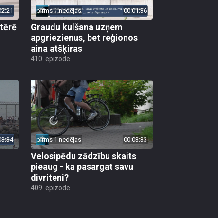
02:21
pirms 1 nedēļas
00:01:36
 tērē
Graudu kulšana uzņem
apgriezienus, bet reģionos
aina atšķiras
410. epizode
03:34
pirms 1 nedēļas
00:03:33
Velosipēdu zādzību skaits
pieaug - kā pasargāt savu
divriteni?
409. epizode