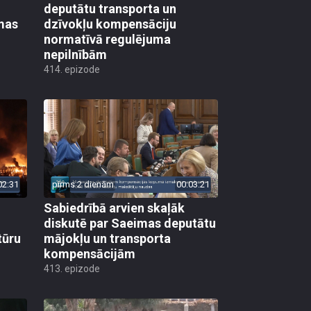
deputātu transporta un
mas
dzīvokļu kompensāciju
normatīvā regulējuma
nepilnībām
414. epizode
02:31
pirms 2 dienām
00:03:21
Sabiedrībā arvien skaļāk
diskutē par Saeimas deputātu
tūru
mājokļu un transporta
kompensācijām
413. epizode