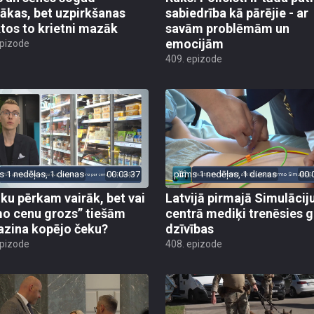
ākas, bet uzpirkšanas
sabiedrība kā pārējie - ar
tos to krietni mazāk
savām problēmām un
emocijām
epizode
409. epizode
s 1 nedēļas, 1 dienas
00:03:37
pirms 1 nedēļas, 1 dienas
00:
iku pērkam vairāk, bet vai
Latvijā pirmajā Simulācij
o cenu grozs” tiešām
centrā mediķi trenēsies g
zina kopējo čeku?
dzīvības
epizode
408. epizode