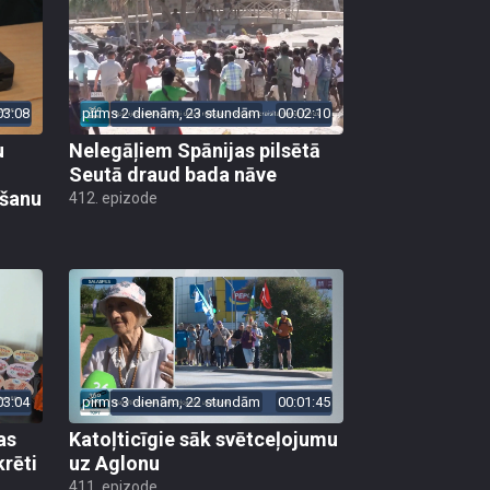
03:08
pirms 2 dienām, 23 stundām
00:02:10
u
Nelegāļiem Spānijas pilsētā
Seutā draud bada nāve
ēšanu
412. epizode
03:04
pirms 3 dienām, 22 stundām
00:01:45
as
Katoļticīgie sāk svētceļojumu
krēti
uz Aglonu
411. epizode