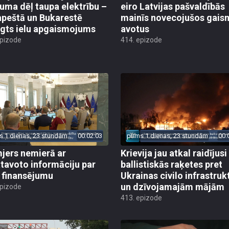
uma dēļ taupa elektrību –
eiro Latvijas pašvaldībās
peštā un Bukarestē
mainīs novecojušos gais
ēgts ielu apgaismojums
avotus
epizode
414. epizode
s 1 dienas, 23 stundām
00:02:03
pirms 1 dienas, 23 stundām
00:
jers nemierā ar
Krievija jau atkal raidījusi
tavoto informāciju par
ballistiskās raķetes pret
finansējumu
Ukrainas civilo infrastruk
un dzīvojamajām mājām
epizode
413. epizode