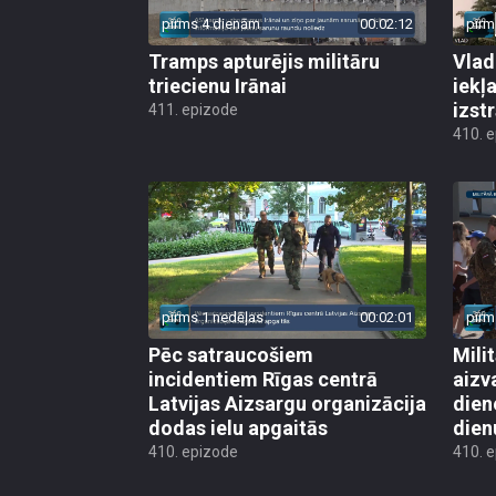
pirms 4 dienām
00:02:12
pirm
Tramps apturējis militāru
Vlad
triecienu Irānai
iekļ
izst
411. epizode
410. 
pirms 1 nedēļas
00:02:01
pirm
Pēc satraucošiem
Mili
incidentiem Rīgas centrā
aizv
Latvijas Aizsargu organizācija
dien
dodas ielu apgaitās
dien
410. epizode
410. 