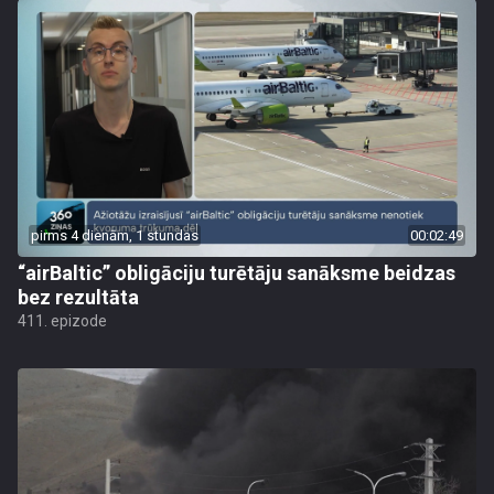
pirms 4 dienām, 1 stundas
00:02:49
“airBaltic” obligāciju turētāju sanāksme beidzas
bez rezultāta
411. epizode