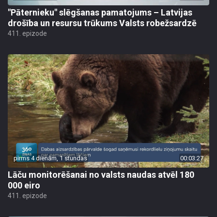
"Pāternieku" slēgšanas pamatojums – Latvijas
drošība un resursu trūkums Valsts robežsardzē
411. epizode
pirms 4 dienām, 1 stundas
00:03:27
Lāču monitorēšanai no valsts naudas atvēl 180
000 eiro
411. epizode