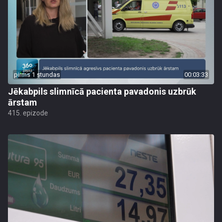
pirms 1 stundas
00:03:33
Jēkabpils slimnīcā pacienta pavadonis uzbrūk
ārstam
415. epizode