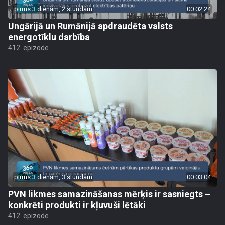
pirms 3 dienām, 2 stundām
00:02:24
Ungārijā un Rumānijā apdraudēta valsts
energotīklu darbība
412. epizode
pirms 3 dienām, 3 stundām
00:03:04
PVN likmes samazināšanas mērķis ir sasniegts –
konkrēti produkti ir kļuvuši lētāki
412. epizode