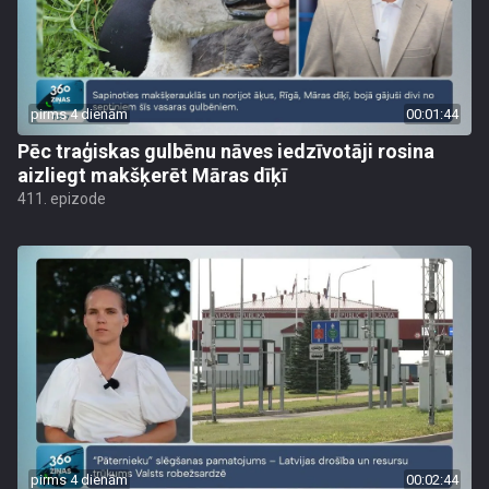
pirms 4 dienām
00:01:44
Pēc traģiskas gulbēnu nāves iedzīvotāji rosina
aizliegt makšķerēt Māras dīķī
411. epizode
pirms 4 dienām
00:02:44