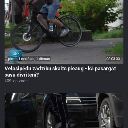
pirms 1 nedēļas, 1 dienas
00:03:33
Velosipēdu zādzību skaits pieaug - kā pasargāt
savu divriteni?
409. epizode