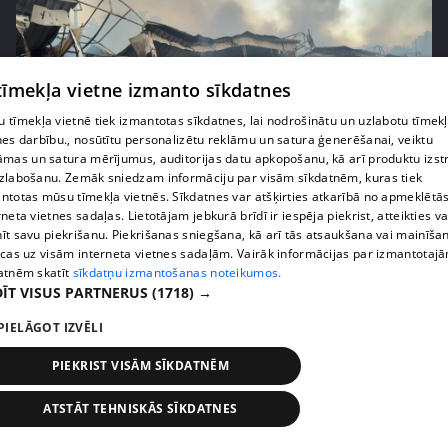
 tīmekļa vietne izmanto sīkdatnes
 tīmekļa vietnē tiek izmantotas sīkdatnes, lai nodrošinātu un uzlabotu tīmek
nes darbību., nosūtītu personalizētu reklāmu un satura ģenerēšanai, veiktu
āmas un satura mērījumus, auditorijas datu apkopošanu, kā arī produktu izst
zlabošanu. Zemāk sniedzam informāciju par visām sīkdatnēm, kuras tiek
pirms 1 nedēļas, 1 dienas
00:01:58
ntotas mūsu tīmekļa vietnēs. Sīkdatnes var atšķirties atkarībā no apmeklētā
Ukrainā piedzīvots viens no pēdējā laika
rneta vietnes sadaļas. Lietotājam jebkurā brīdī ir iespēja piekrist, atteikties va
lielākajiem Krievijas uzbrukumiem
īt savu piekrišanu. Piekrišanas sniegšana, kā arī tās atsaukšana vai mainīša
ecas uz visām interneta vietnes sadaļām. Vairāk informācijas par izmantotaj
409. epizode
atnēm skatīt
sīkdatņu izmantošanas noteikumos.
ĪT VISUS PARTNERUS
(1718) →
PIELĀGOT IZVĒLI
PIEKRIST VISĀM SĪKDATNĒM
ATSTĀT TEHNISKĀS SĪKDATNES