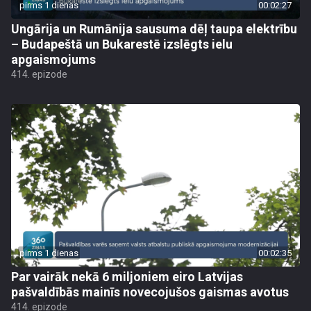
pirms 1 dienas
00:02:27
Ungārija un Rumānija sausuma dēļ taupa elektrību
– Budapeštā un Bukarestē izslēgts ielu
apgaismojums
414. epizode
pirms 1 dienas
00:02:35
Par vairāk nekā 6 miljoniem eiro Latvijas
pašvaldībās mainīs novecojušos gaismas avotus
414. epizode