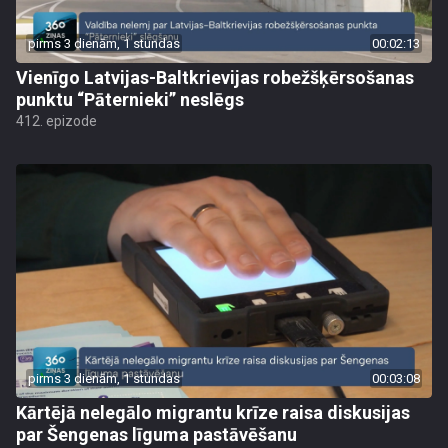
pirms 3 dienām, 1 stundas
00:02:13
Vienīgo Latvijas-Baltkrievijas robežšķērsošanas
punktu “Pāternieki” neslēgs
412. epizode
pirms 3 dienām, 1 stundas
00:03:08
Kārtējā nelegālo migrantu krīze raisa diskusijas
par Šengenas līguma pastāvēšanu