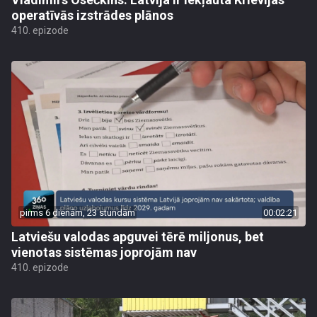
operatīvās izstrādes plānos
410. epizode
pirms 6 dienām, 23 stundām
00:02:21
Latviešu valodas apguvei tērē miljonus, bet
vienotas sistēmas joprojām nav
410. epizode