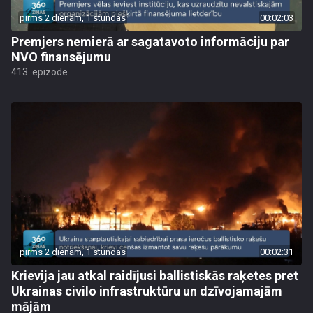
pirms 2 dienām, 1 stundas
00:02:03
Premjers nemierā ar sagatavoto informāciju par
NVO finansējumu
413. epizode
pirms 2 dienām, 1 stundas
00:02:31
Krievija jau atkal raidījusi ballistiskās raķetes pret
Ukrainas civilo infrastruktūru un dzīvojamajām
mājām