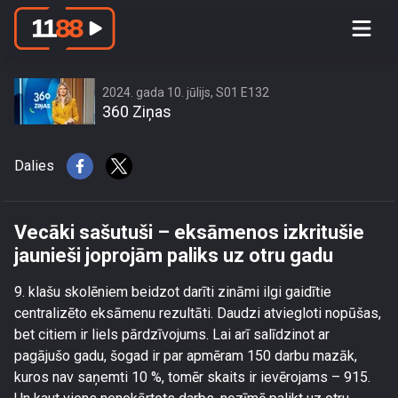
Vecāki sašutuši – eksāmenos
izkritušie jaunieši joprojām paliks uz
otru gadu
2024. gada 10. jūlijs, S01 E132
360 Ziņas
Dalies
Vecāki sašutuši – eksāmenos izkritušie
jaunieši joprojām paliks uz otru gadu
9. klašu skolēniem beidzot darīti zināmi ilgi gaidītie
centralizēto eksāmenu rezultāti. Daudzi atviegloti nopūšas,
bet citiem ir liels pārdzīvojums. Lai arī salīdzinot ar
pagājušo gadu, šogad ir par apmēram 150 darbu mazāk,
kuros nav saņemti 10 %, tomēr skaits ir ievērojams – 915.