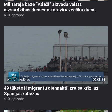
Militārajā bāzē “Ādaži” aizvada valsts
aizsardzības dienesta karavīru vecāku dienu
410. epizode
pirms 1 nedēļas
00:03:34
49 tūkstoši migrantu diennaktī izraisa krīzi uz
Spānijas robežas
410. epizode