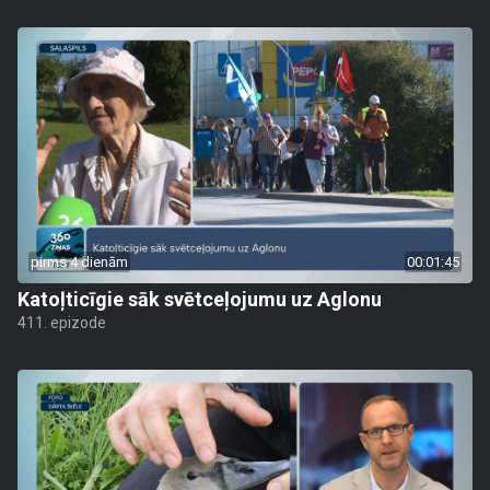
pirms 4 dienām
00:01:45
Katoļticīgie sāk svētceļojumu uz Aglonu
411. epizode