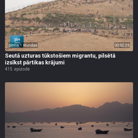
pirms 1 stundas
00:02:25
Seutā uzturas tūkstošiem migrantu, pilsētā
izsīkst pārtikas krājumi
415. epizode