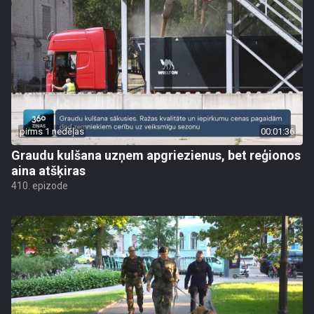
pirms 1 nedēļas
00:01:36
Graudu kulšana uzņem apgriezienus, bet reģionos
aina atšķiras
410. epizode