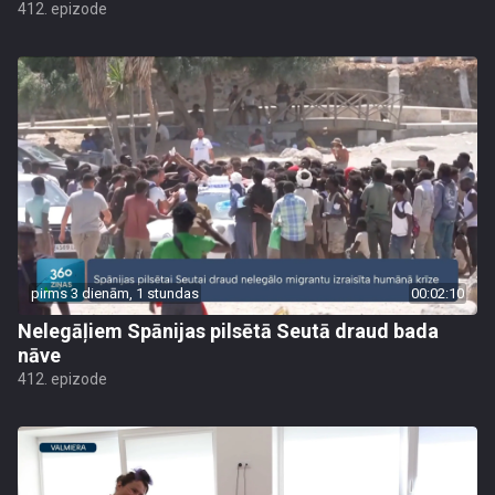
412. epizode
pirms 3 dienām, 1 stundas
00:02:10
Nelegāļiem Spānijas pilsētā Seutā draud bada
nāve
412. epizode