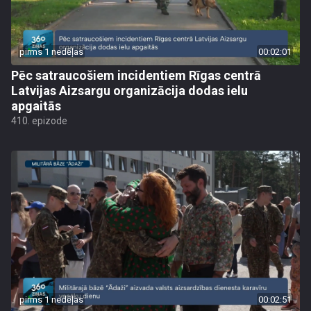
pirms 1 nedēļas
00:02:01
Pēc satraucošiem incidentiem Rīgas centrā
Latvijas Aizsargu organizācija dodas ielu
apgaitās
410. epizode
pirms 1 nedēļas
00:02:51