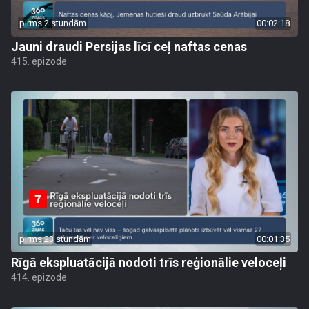
pirms 2 stundām
00:02:18
Jauni draudi Persijas līcī ceļ naftas cenas
415. epizode
pirms 23 stundām
00:01:35
Rīgā ekspluatācijā nodoti trīs reģionālie veloceļi
414. epizode