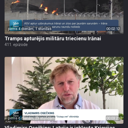
pirms 4 dienām, 1 stundas
00:02:12
Tramps apturējis militāru triecienu Irānai
411. epizode
pirms 6 dienām, 23 stundām
00:03:23
Vladimirs Osečkins: Latvija ir iekļauta Krievijas