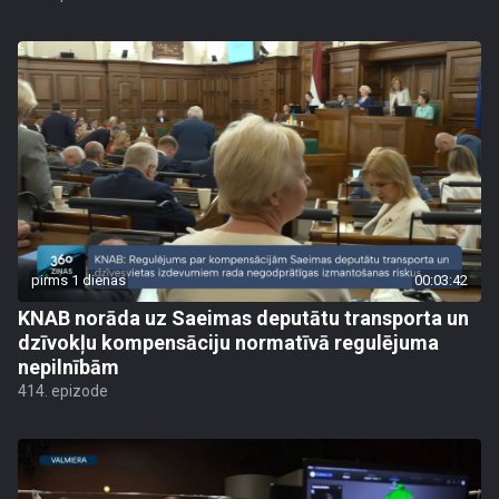
pirms 1 dienas
00:03:42
KNAB norāda uz Saeimas deputātu transporta un
dzīvokļu kompensāciju normatīvā regulējuma
nepilnībām
414. epizode