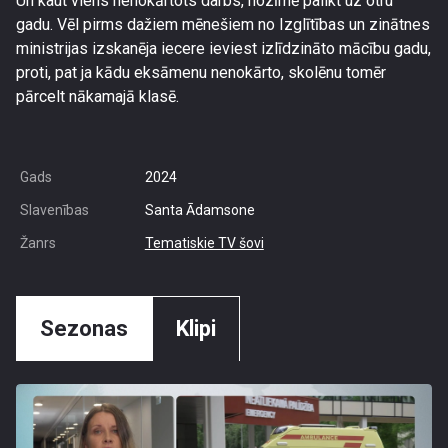
Un kaut viens nenokārtots darbs, nozīmē palikt uz otru
gadu. Vēl pirms dažiem mēnešiem no Izglītības un zinātnes
ministrijas izskanēja iecere ieviest izlīdzināto mācību gadu,
proti, pat ja kādu eksāmenu nenokārto, skolēnu tomēr
pārcelt nākamajā klasē.
Gads
2024
Slavenības
Santa Ādamsone
Žanrs
Tematiskie TV šovi
Sezonas
Klipi