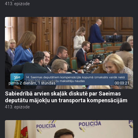
413. epizode
pirms 2 dienām, 1 stundas
00:03:21
Sabiedrībā arvien skaļāk diskutē par Saeimas
deputātu mājokļu un transporta kompensācijām
413. epizode