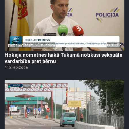
pirms 2 dienām, 23 stundām
00:01:02
Hokeja nometnes laikā Tukumā notikusi seksuāla
vardarbība pret bērnu
412. epizode