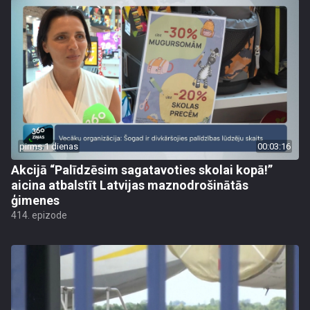
pirms 1 dienas
00:03:16
Akcijā “Palīdzēsim sagatavoties skolai kopā!”
aicina atbalstīt Latvijas maznodrošinātās
ģimenes
414. epizode