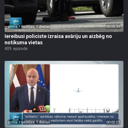
pirms 1 nedēļas, 1 dienas
00:03:39
Iereibusi policiste izraisa avāriju un aizbēg no
notikuma vietas
409. epizode
pirms 1 nedēļas, 1 dienas
00:02:27