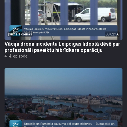
pirms 1 dienas
00:02:56
Vācija drona incidentu Leipcigas lidostā dēvē par
profesionāli paveiktu hibrīdkara operāciju
414. epizode