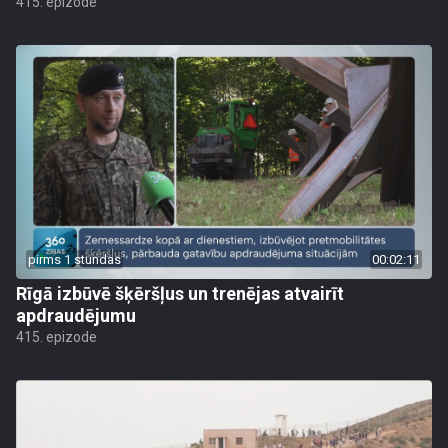
415. epizode
pirms 1 stundas
00:02:11
Rīgā izbūvē šķēršļus un trenējas atvairīt
apdraudējumu
415. epizode