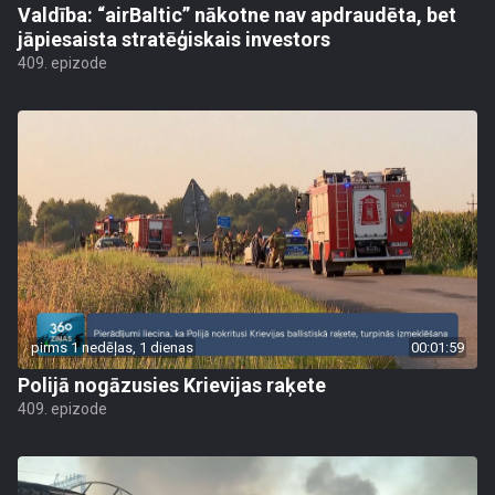
Valdība: “airBaltic” nākotne nav apdraudēta, bet
jāpiesaista stratēģiskais investors
409. epizode
pirms 1 nedēļas, 1 dienas
00:01:59
Polijā nogāzusies Krievijas raķete
409. epizode