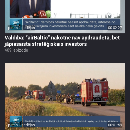
pirms 1 nedēļas
00:02:27
Valdība: “airBaltic” nākotne nav apdraudēta, bet
jāpiesaista stratēģiskais investors
409. epizode
pirms 1 nedēļas
00:01:59