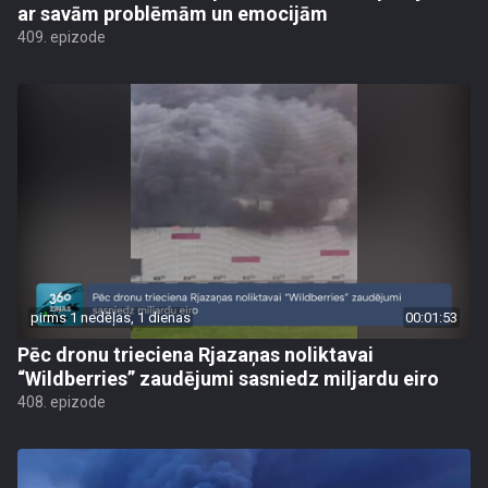
ar savām problēmām un emocijām
409. epizode
pirms 1 nedēļas, 1 dienas
00:01:53
Pēc dronu trieciena Rjazaņas noliktavai
“Wildberries” zaudējumi sasniedz miljardu eiro
408. epizode