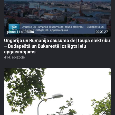
pirms 11 stundām
00:02:27
Ungārija un Rumānija sausuma dēļ taupa elektrību
– Budapeštā un Bukarestē izslēgts ielu
apgaismojums
414. epizode