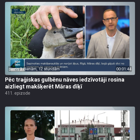
pirms 3 dienām, 12 stundām
00:01:44
Pēc traģiskas gulbēnu nāves iedzīvotāji rosina
aizliegt makšķerēt Māras dīķī
411. epizode