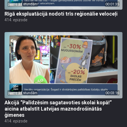
pirms 11 stundām
00:01:35
Rīgā ekspluatācijā nodoti trīs reģionālie veloceļi
414. epizode
pirms 11 stundām
00:03:16
Akcijā “Palīdzēsim sagatavoties skolai kopā!”
aicina atbalstīt Latvijas maznodrošinātās
ģimenes
414. epizode