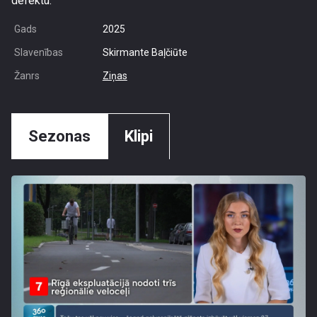
defektu.
Gads
2025
Slavenības
Skirmante Baļčiūte
Žanrs
Ziņas
Sezonas
Klipi