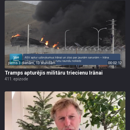
pirms 3 dienām, 13 stundām
00:02:12
Tramps apturējis militāru triecienu Irānai
411. epizode