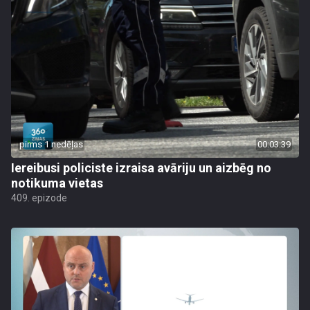
pirms 1 nedēļas
00:03:39
Iereibusi policiste izraisa avāriju un aizbēg no
notikuma vietas
409. epizode