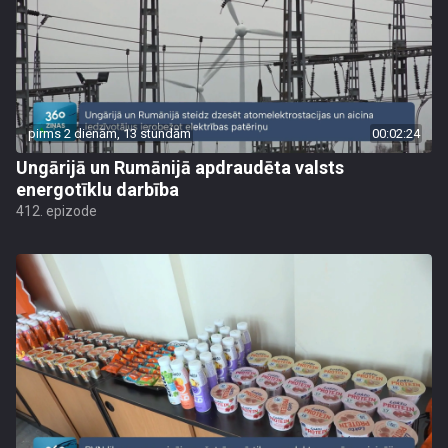
pirms 2 dienām, 13 stundām
00:02:24
Ungārijā un Rumānijā apdraudēta valsts
energotīklu darbība
412. epizode