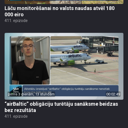
Lāču monitorēšanai no valsts naudas atvēl 180
000 eiro
411. epizode
pirms 3 dienām, 13 stundām
00:02:49
“airBaltic” obligāciju turētāju sanāksme beidzas
bez rezultāta
411. epizode