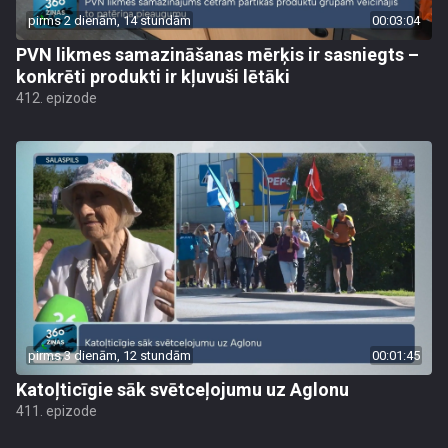
pirms 2 dienām, 14 stundām
00:03:04
PVN likmes samazināšanas mērķis ir sasniegts –
konkrēti produkti ir kļuvuši lētāki
412. epizode
pirms 3 dienām, 12 stundām
00:01:45
Katoļticīgie sāk svētceļojumu uz Aglonu
411. epizode