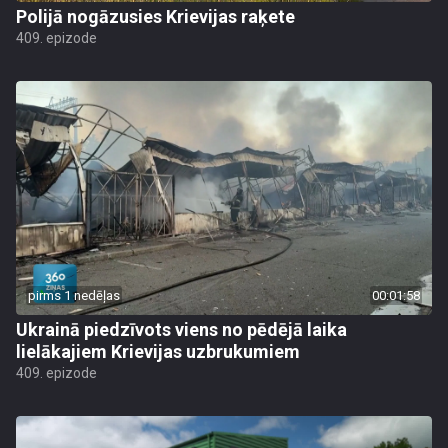
Polijā nogāzusies Krievijas raķete
409. epizode
pirms 1 nedēļas
00:01:58
Ukrainā piedzīvots viens no pēdējā laika
lielākajiem Krievijas uzbrukumiem
409. epizode