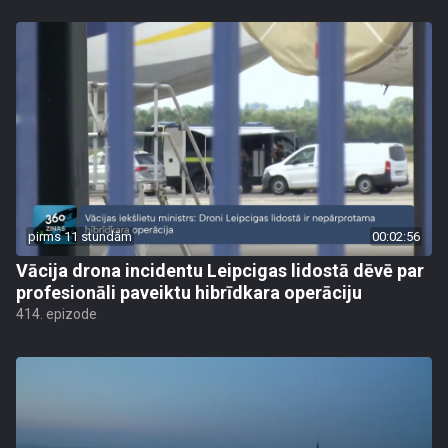
pirms 11 stundām
00:02:56
Vācija drona incidentu Leipcigas lidostā dēvē par
profesionāli paveiktu hibrīdkara operāciju
414. epizode