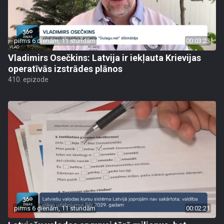
pirms 6 dienām, 11 stundām
00:03:23
Vladimirs Osečkins: Latvija ir iekļauta Krievijas
operatīvās izstrādes plānos
410. epizode
pirms 6 dienām, 11 stundām
00:02:21