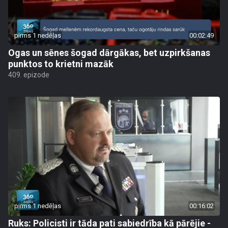
pirms 1 nedēļas
00:02:49
Ogas un sēnes šogad dārgākas, bet uzpirkšanas
punktos to krietni mazāk
409. epizode
pirms 1 nedēļas
00:16:02
Ruks: Policisti ir tāda pati sabiedrība kā pārējie -