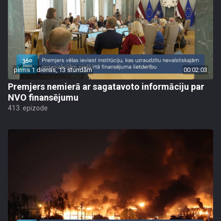
pirms 1 dienas, 13 stundām
00:02:03
Premjers nemierā ar sagatavoto informāciju par
NVO finansējumu
413. epizode