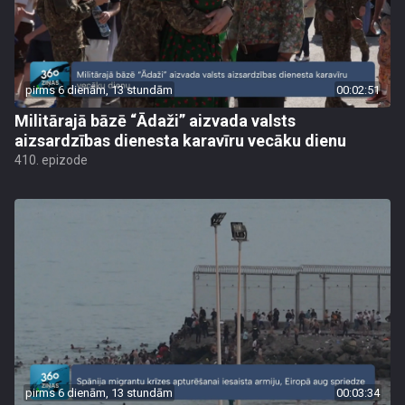
pirms 6 dienām, 13 stundām
00:02:51
Militārajā bāzē “Ādaži” aizvada valsts
aizsardzības dienesta karavīru vecāku dienu
410. epizode
pirms 6 dienām, 13 stundām
00:03:34