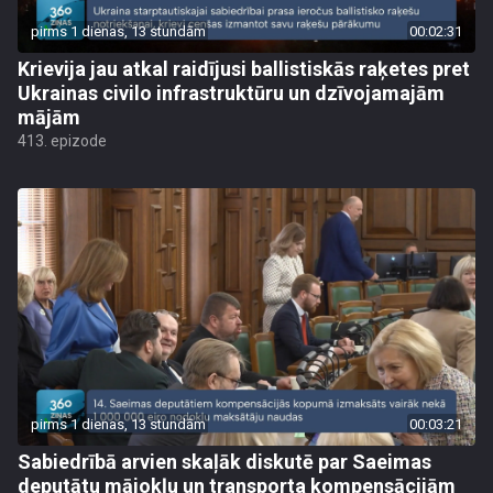
pirms 1 dienas, 13 stundām
00:02:31
Krievija jau atkal raidījusi ballistiskās raķetes pret
Ukrainas civilo infrastruktūru un dzīvojamajām
mājām
413. epizode
pirms 1 dienas, 13 stundām
00:03:21
Sabiedrībā arvien skaļāk diskutē par Saeimas
deputātu mājokļu un transporta kompensācijām