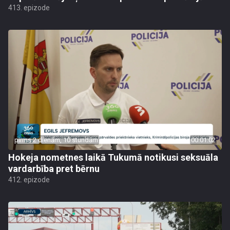
413. epizode
pirms 2 dienām, 10 stundām
00:01:02
Hokeja nometnes laikā Tukumā notikusi seksuāla
vardarbība pret bērnu
412. epizode