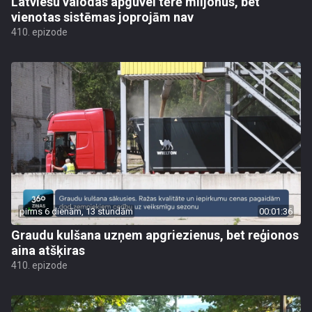
Latviešu valodas apguvei tērē miljonus, bet
vienotas sistēmas joprojām nav
410. epizode
pirms 6 dienām, 13 stundām
00:01:36
Graudu kulšana uzņem apgriezienus, bet reģionos
aina atšķiras
410. epizode