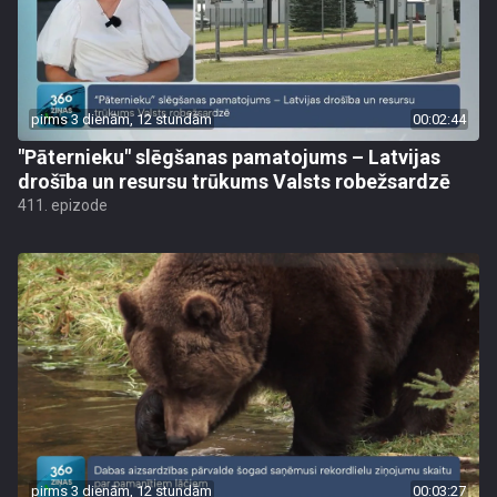
pirms 3 dienām, 12 stundām
00:02:44
"Pāternieku" slēgšanas pamatojums – Latvijas
drošība un resursu trūkums Valsts robežsardzē
411. epizode
pirms 3 dienām, 12 stundām
00:03:27