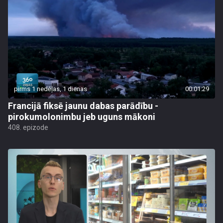
pirms 1 nedēļas, 1 dienas
00:01:29
Francijā fiksē jaunu dabas parādību -
pirokumolonimbu jeb uguns mākoni
408. epizode