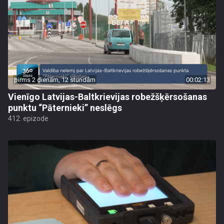
pirms 2 dienām, 12 stundām
00:02:13
Vienīgo Latvijas-Baltkrievijas robežšķērsošanas
punktu “Pāternieki” neslēgs
412. epizode