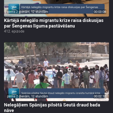
pirms 2 dienām, 12 stundām
00:03:08
Kārtējā nelegālo migrantu krīze raisa diskusijas
par Šengenas līguma pastāvēšanu
412. epizode
pirms 2 dienām, 12 stundām
00:02:10
Nelegāļiem Spānijas pilsētā Seutā draud bada
nāve