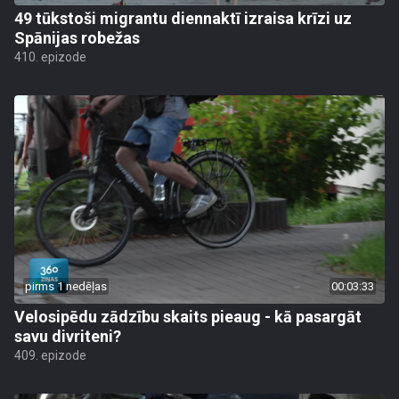
49 tūkstoši migrantu diennaktī izraisa krīzi uz
Spānijas robežas
410. epizode
pirms 1 nedēļas
00:03:33
Velosipēdu zādzību skaits pieaug - kā pasargāt
savu divriteni?
409. epizode