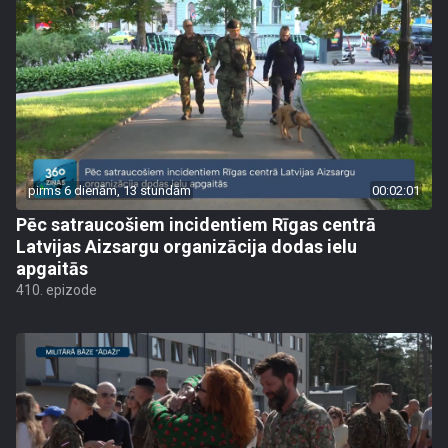
pirms 6 dienām, 13 stundām
00:02:01
Pēc satraucošiem incidentiem Rīgas centrā
Latvijas Aizsargu organizācija dodas ielu
apgaitās
410. epizode