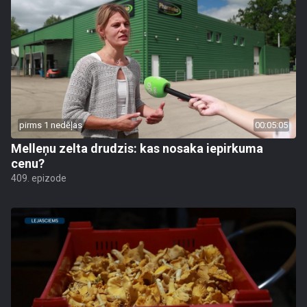
pirms 1 nedēļas
00:05:05
Melleņu zelta drudzis: kas nosaka iepirkuma
cenu?
409. epizode