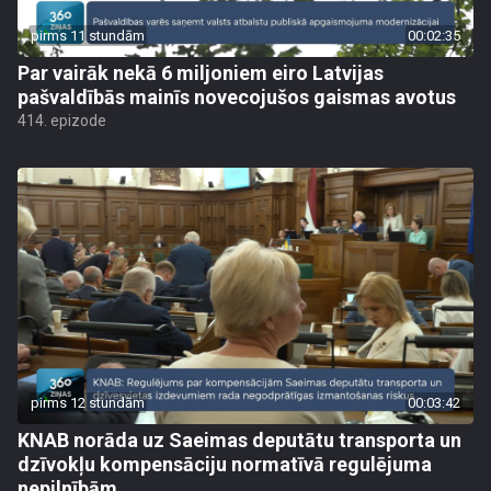
pirms 11 stundām
00:02:35
Par vairāk nekā 6 miljoniem eiro Latvijas
pašvaldībās mainīs novecojušos gaismas avotus
414. epizode
pirms 12 stundām
00:03:42
KNAB norāda uz Saeimas deputātu transporta un
dzīvokļu kompensāciju normatīvā regulējuma
nepilnībām