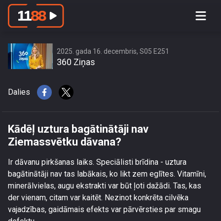
Kādēļ uztura bagātinātāji nav
Ziemassvētku dāvana?
2025. gada 16. decembris, S05 E251
360 Ziņas
Dalies
Kādēļ uztura bagātinātāji nav
Ziemassvētku dāvana?
Ir dāvanu pirkšanas laiks. Speciālisti brīdina - uztura
bagātinātāji nav tas labākais, ko likt zem eglītes. Vitamīni,
minerālvielas, augu ekstrakti var būt ļoti dažādi. Tas, kas
der vienam, citam var kaitēt. Nezinot konkrēta cilvēka
vajadzības, gaidāmais efekts var pārvērsties par smagu