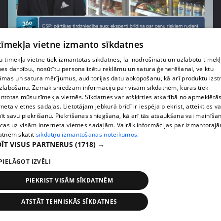
pirms 1 nedēļas, 1 dienas
00:03:37
 tīmekļa vietne izmanto sīkdatnes
Pārtiku pērkam vairāk, bet vai “zemo cenu grozs”
tiešām samazina kopējo čeku?
 tīmekļa vietnē tiek izmantotas sīkdatnes, lai nodrošinātu un uzlabotu tīmek
nes darbību., nosūtītu personalizētu reklāmu un satura ģenerēšanai, veiktu
408. epizode
āmas un satura mērījumus, auditorijas datu apkopošanu, kā arī produktu izst
zlabošanu. Zemāk sniedzam informāciju par visām sīkdatnēm, kuras tiek
ntotas mūsu tīmekļa vietnēs. Sīkdatnes var atšķirties atkarībā no apmeklētā
rneta vietnes sadaļas. Lietotājam jebkurā brīdī ir iespēja piekrist, atteikties va
īt savu piekrišanu. Piekrišanas sniegšana, kā arī tās atsaukšana vai mainīša
ecas uz visām interneta vietnes sadaļām. Vairāk informācijas par izmantotaj
atnēm skatīt
sīkdatņu izmantošanas noteikumos.
ĪT VISUS PARTNERUS
(1718) →
PIELĀGOT IZVĒLI
PIEKRIST VISĀM SĪKDATNĒM
pirms 1 nedēļas, 1 dienas
00:00:56
ATSTĀT TEHNISKĀS SĪKDATNES
Latvijā pirmajā Simulāciju centrā mediķi trenēsies