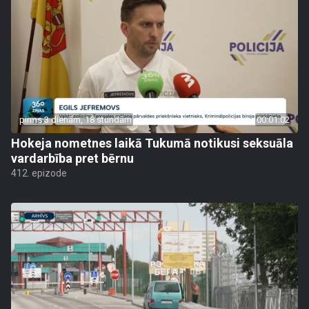
pirms 3 dienām, 18 stundām
00:01:02
Hokeja nometnes laikā Tukumā notikusi seksuāla
vardarbība pret bērnu
412. epizode