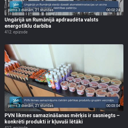
pirms 3 dienām, 21 stundas
00:02:24
Ungārijā un Rumānijā apdraudēta valsts
energotīklu darbība
412. epizode
pirms 3 dienām, 21 stundas
00:03:04
PVN likmes samazināšanas mērķis ir sasniegts –
konkrēti produkti ir kļuvuši lētāki
412. epizode