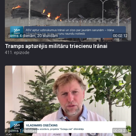
pirms 4 dienām, 20 stundām
00:02:12
Tramps apturējis militāru triecienu Irānai
411. epizode
pirms 1 nedēļas
00:03:23