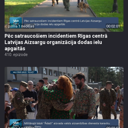
pirms 1 nedēļas
00:02:01
Pēc satraucošiem incidentiem Rīgas centrā
Latvijas Aizsargu organizācija dodas ielu
apgaitās
410. epizode