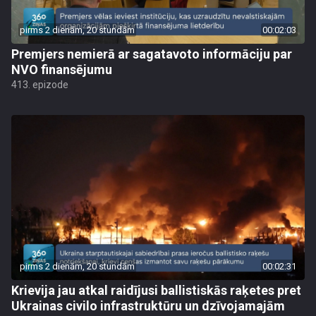
pirms 2 dienām, 20 stundām
00:02:03
Premjers nemierā ar sagatavoto informāciju par
NVO finansējumu
413. epizode
pirms 2 dienām, 20 stundām
00:02:31
Krievija jau atkal raidījusi ballistiskās raķetes pret
Ukrainas civilo infrastruktūru un dzīvojamajām