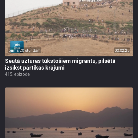
pirms 20 stundām
00:02:25
Seutā uzturas tūkstošiem migrantu, pilsētā
izsīkst pārtikas krājumi
415. epizode