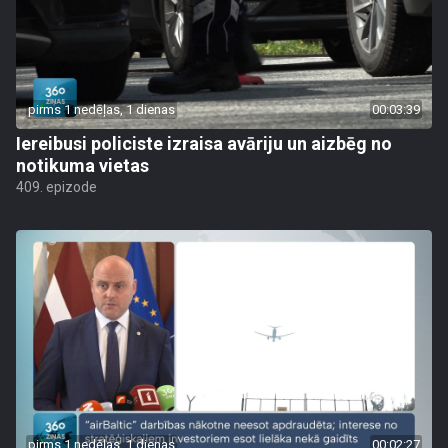
pirms 1 nedēļas, 1 dienas
00:03:39
Iereibusi policiste izraisa avāriju un aizbēg no
notikuma vietas
409. epizode
pirms 1 nedēļas, 1 dienas
00:02:27