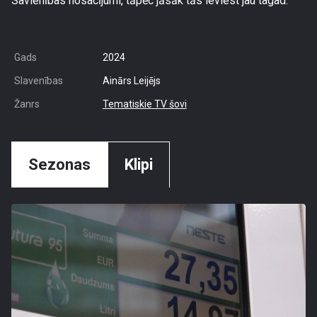
Savienības nosacījumi, tāpēc jāsāk tās ieviest jau tagad.
Gads
2024
Slavenības
Ainārs Leijējs
Žanrs
Tematiskie TV šovi
Sezonas
Klipi