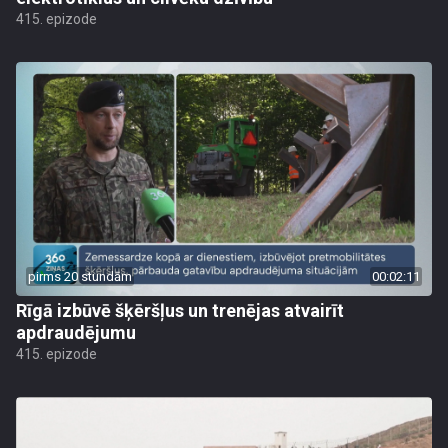
415. epizode
pirms 20 stundām
00:02:11
Rīgā izbūvē šķēršļus un trenējas atvairīt
apdraudējumu
415. epizode