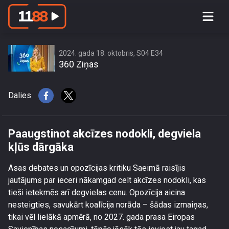
Paaugstinot akcīzes nodokli, degviela
kļūs dārgāka
2024. gada 18. oktobris, S04 E34
360 Ziņas
Dalies
Paaugstinot akcīzes nodokli, degviela
kļūs dārgāka
Asas debates un opozīcijas kritiku Saeimā raisījis
jautājums par ieceri nākamgad celt akcīzes nodokli, kas
tieši ietekmēs arī degvielas cenu. Opozīcija aicina
nesteigties, savukārt koalīcija norāda – šādas izmaiņas,
tikai vēl lielākā apmērā, no 2027. gada prasa Eiropas