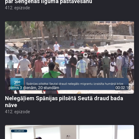
par Šengenas līguma pastāvēšanu
412. epizode
pirms 3 dienām, 20 stundām
00:02:10
Nelegāļiem Spānijas pilsētā Seutā draud bada
nāve
412. epizode