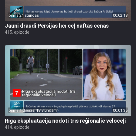
pirms 21 stundas
00:02:18
Jauni draudi Persijas līcī ceļ naftas cenas
415. epizode
pirms 1 dienas, 18 stundām
00:01:35
Rīgā ekspluatācijā nodoti trīs reģionālie veloceļi
414. epizode