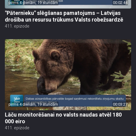
pirms 4 dienām, 19 stundām
00:02:44
"Pāternieku" slēgšanas pamatojums – Latvijas
drošība un resursu trūkums Valsts robežsardzē
411. epizode
pirms 4 dienām, 19 stundām
00:03:27
Lāču monitorēšanai no valsts naudas atvēl 180
000 eiro
411. epizode