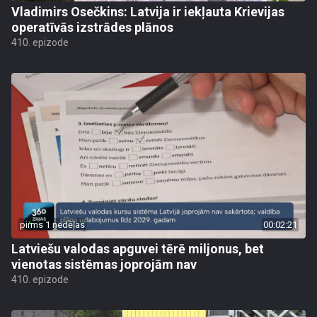
Vladimirs Osečkins: Latvija ir iekļauta Krievijas
operatīvās izstrādes plānos
410. epizode
pirms 1 nedēļas
00:02:21
Latviešu valodas apguvei tērē miljonus, bet
vienotas sistēmas joprojām nav
410. epizode