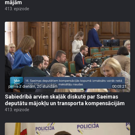
mājām
413. epizode
pirms 2 dienām, 20 stundām
00:03:21
Sabiedrībā arvien skaļāk diskutē par Saeimas
deputātu mājokļu un transporta kompensācijām
413. epizode