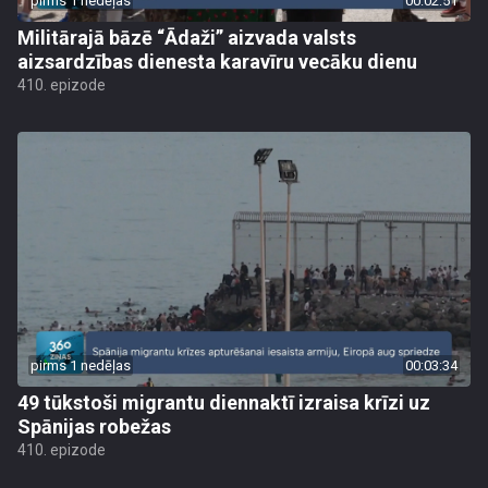
pirms 1 nedēļas
00:02:51
Militārajā bāzē “Ādaži” aizvada valsts
aizsardzības dienesta karavīru vecāku dienu
410. epizode
pirms 1 nedēļas
00:03:34
49 tūkstoši migrantu diennaktī izraisa krīzi uz
Spānijas robežas
410. epizode