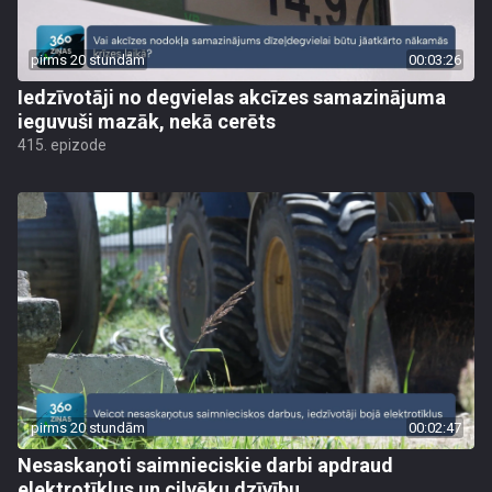
pirms 20 stundām
00:03:26
Iedzīvotāji no degvielas akcīzes samazinājuma
ieguvuši mazāk, nekā cerēts
415. epizode
pirms 20 stundām
00:02:47
Nesaskaņoti saimnieciskie darbi apdraud
elektrotīklus un cilvēku dzīvību