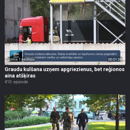
pirms 1 nedēļas
00:01:36
Graudu kulšana uzņem apgriezienus, bet reģionos
aina atšķiras
410. epizode