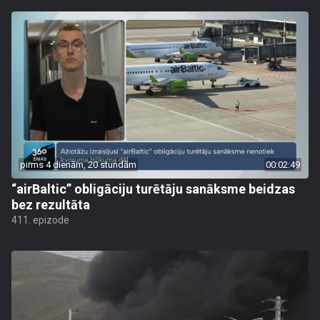
pirms 4 dienām, 20 stundām
00:02:49
“airBaltic” obligāciju turētāju sanāksme beidzas
bez rezultāta
411. epizode