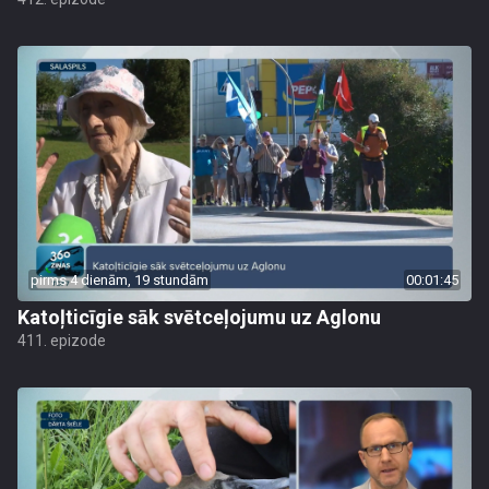
pirms 4 dienām, 19 stundām
00:01:45
Katoļticīgie sāk svētceļojumu uz Aglonu
411. epizode