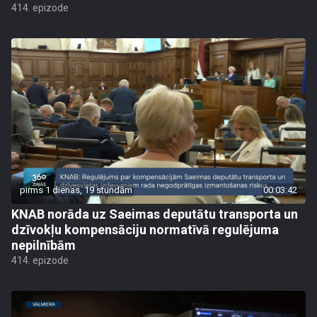
414. epizode
pirms 1 dienas, 19 stundām
00:03:42
KNAB norāda uz Saeimas deputātu transporta un
dzīvokļu kompensāciju normatīvā regulējuma
nepilnībām
414. epizode