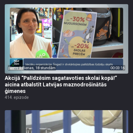
pirms 1 dienas, 18 stundām
00:03:16
Akcijā “Palīdzēsim sagatavoties skolai kopā!”
aicina atbalstīt Latvijas maznodrošinātās
ģimenes
414. epizode