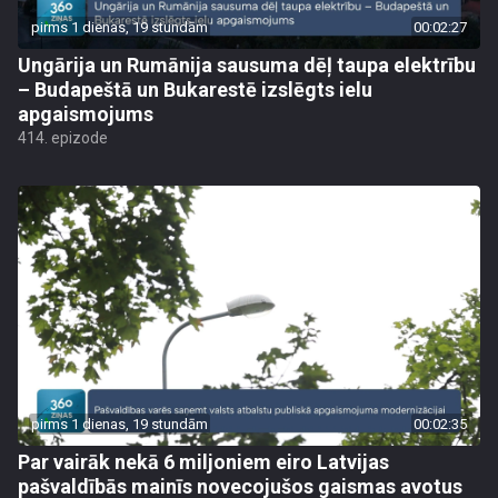
pirms 1 dienas, 19 stundām
00:02:27
Ungārija un Rumānija sausuma dēļ taupa elektrību
– Budapeštā un Bukarestē izslēgts ielu
apgaismojums
414. epizode
pirms 1 dienas, 19 stundām
00:02:35
Par vairāk nekā 6 miljoniem eiro Latvijas
pašvaldībās mainīs novecojušos gaismas avotus