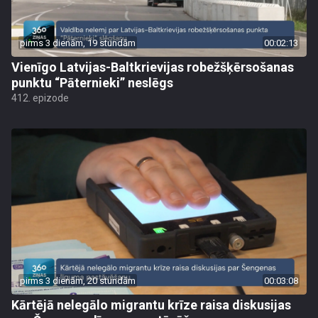
pirms 3 dienām, 19 stundām
00:02:13
Vienīgo Latvijas-Baltkrievijas robežšķērsošanas
punktu “Pāternieki” neslēgs
412. epizode
pirms 3 dienām, 20 stundām
00:03:08
Kārtējā nelegālo migrantu krīze raisa diskusijas