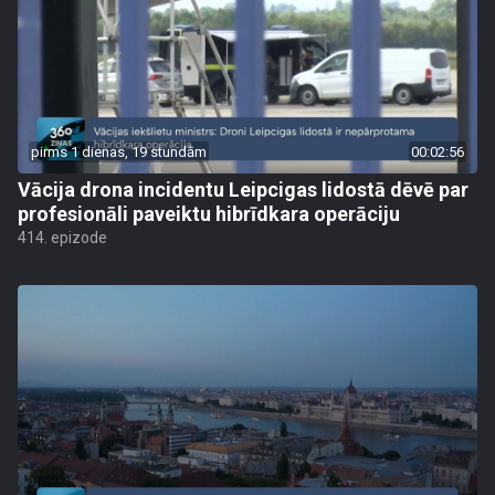
pirms 1 dienas, 19 stundām
00:02:56
Vācija drona incidentu Leipcigas lidostā dēvē par
profesionāli paveiktu hibrīdkara operāciju
414. epizode