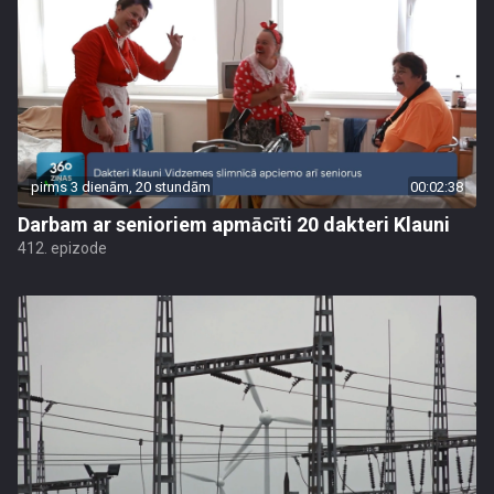
pirms 3 dienām, 20 stundām
00:02:38
Darbam ar senioriem apmācīti 20 dakteri Klauni
412. epizode