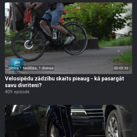
pirms 1 nedēļas, 1 dienas
00:03:33
Velosipēdu zādzību skaits pieaug - kā pasargāt
savu divriteni?
409. epizode