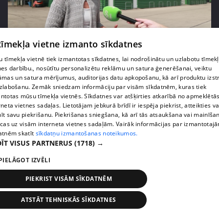
pirms 1 nedēļas, 1 dienas
00:05:05
 tīmekļa vietne izmanto sīkdatnes
Melleņu zelta drudzis: kas nosaka iepirkuma
 tīmekļa vietnē tiek izmantotas sīkdatnes, lai nodrošinātu un uzlabotu tīmek
cenu?
nes darbību., nosūtītu personalizētu reklāmu un satura ģenerēšanai, veiktu
āmas un satura mērījumus, auditorijas datu apkopošanu, kā arī produktu izst
409. epizode
zlabošanu. Zemāk sniedzam informāciju par visām sīkdatnēm, kuras tiek
ntotas mūsu tīmekļa vietnēs. Sīkdatnes var atšķirties atkarībā no apmeklētā
rneta vietnes sadaļas. Lietotājam jebkurā brīdī ir iespēja piekrist, atteikties va
īt savu piekrišanu. Piekrišanas sniegšana, kā arī tās atsaukšana vai mainīša
ecas uz visām interneta vietnes sadaļām. Vairāk informācijas par izmantotaj
atnēm skatīt
sīkdatņu izmantošanas noteikumos.
ĪT VISUS PARTNERUS
(1718) →
PIELĀGOT IZVĒLI
PIEKRIST VISĀM SĪKDATNĒM
ATSTĀT TEHNISKĀS SĪKDATNES
pirms 1 nedēļas, 1 dienas
00:02:49