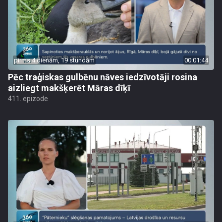
pirms 4 dienām, 19 stundām
00:01:44
Pēc traģiskas gulbēnu nāves iedzīvotāji rosina
aizliegt makšķerēt Māras dīķī
411. epizode