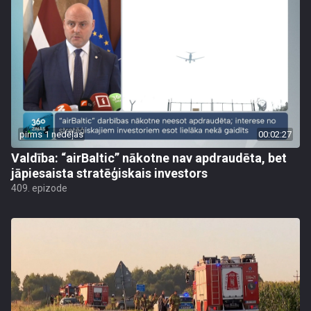
pirms 1 nedēļas
00:02:27
Valdība: “airBaltic” nākotne nav apdraudēta, bet
jāpiesaista stratēģiskais investors
409. epizode