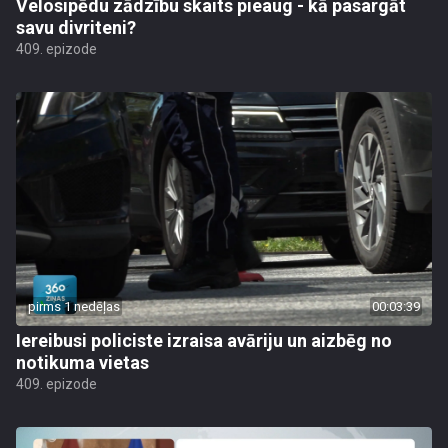
Velosipēdu zādzību skaits pieaug - kā pasargāt
savu divriteni?
409. epizode
pirms 1 nedēļas
00:03:39
Iereibusi policiste izraisa avāriju un aizbēg no
notikuma vietas
409. epizode