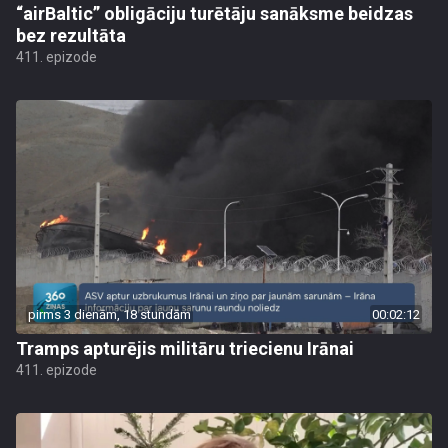
“airBaltic” obligāciju turētāju sanāksme beidzas
bez rezultāta
411. epizode
pirms 3 dienām, 18 stundām
00:02:12
Tramps apturējis militāru triecienu Irānai
411. epizode