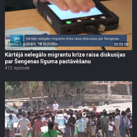
pirms 2 dienām, 18 stundām
00:03:08
Kārtējā nelegālo migrantu krīze raisa diskusijas
par Šengenas līguma pastāvēšanu
412. epizode