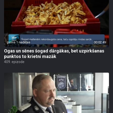
pirms 1 nedēļas
00:02:49
Ogas un sēnes šogad dārgākas, bet uzpirkšanas
punktos to krietni mazāk
409. epizode