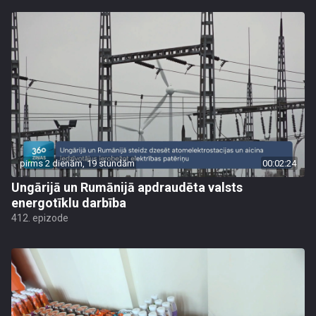
pirms 2 dienām, 19 stundām
00:02:24
Ungārijā un Rumānijā apdraudēta valsts
energotīklu darbība
412. epizode