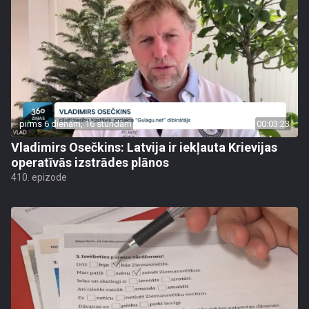
pirms 6 dienām, 16 stundām
00:03:23
Vladimirs Osečkins: Latvija ir iekļauta Krievijas
operatīvās izstrādes plānos
410. epizode