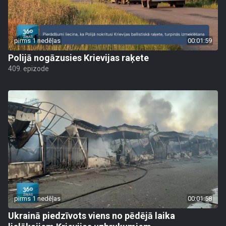
pirms 1 nedēļas
00:01:59
Polijā nogāzusies Krievijas raķete
409. epizode
pirms 1 nedēļas
00:01:58
Ukrainā piedzīvots viens no pēdējā laika