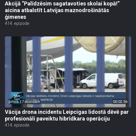
Akcijā “Palīdzēsim sagatavoties skolai kopā!”
aicina atbalstīt Latvijas maznodrošinātās
ģimenes
414. epizode
pirms 17 stundām
00:02:56
Vācija drona incidentu Leipcigas lidostā dēvē par
profesionāli paveiktu hibrīdkara operāciju
414. epizode