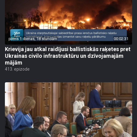
pirms 1 dienas, 18 stundām
00:02:31
Krievija jau atkal raidījusi ballistiskās raķetes pret
Ukrainas civilo infrastruktūru un dzīvojamajām
mājām
413. epizode