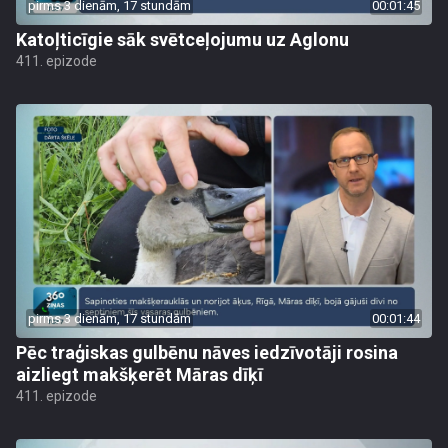
pirms 3 dienām, 17 stundām
00:01:45
Katoļticīgie sāk svētceļojumu uz Aglonu
411. epizode
pirms 3 dienām, 17 stundām
00:01:44
Pēc traģiskas gulbēnu nāves iedzīvotāji rosina
aizliegt makšķerēt Māras dīķī
411. epizode