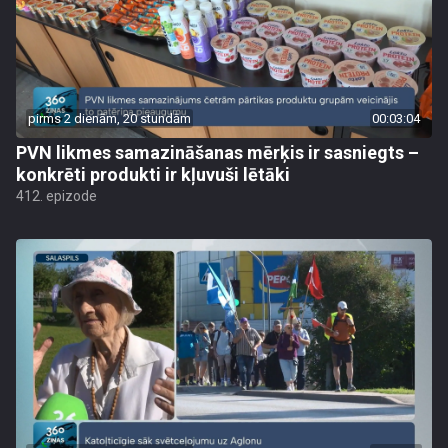
pirms 2 dienām, 20 stundām
00:03:04
PVN likmes samazināšanas mērķis ir sasniegts –
konkrēti produkti ir kļuvuši lētāki
412. epizode