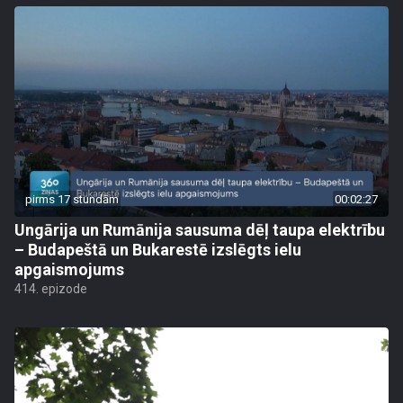
pirms 17 stundām
00:02:27
Ungārija un Rumānija sausuma dēļ taupa elektrību
– Budapeštā un Bukarestē izslēgts ielu
apgaismojums
414. epizode