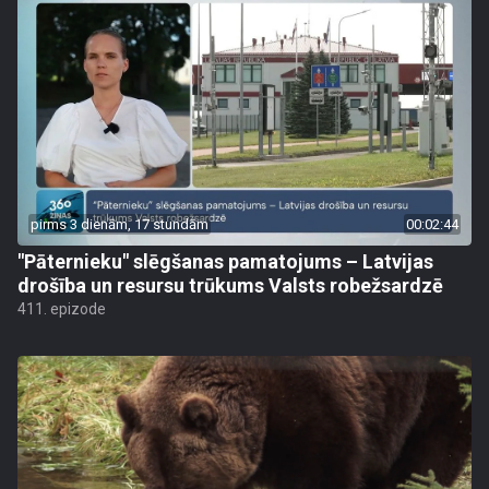
pirms 3 dienām, 17 stundām
00:02:44
"Pāternieku" slēgšanas pamatojums – Latvijas
drošība un resursu trūkums Valsts robežsardzē
411. epizode