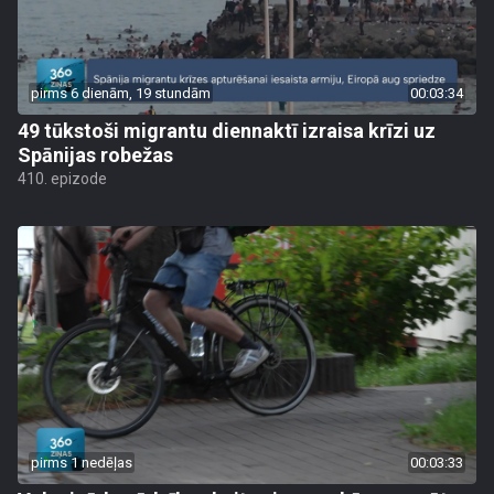
pirms 6 dienām, 19 stundām
00:03:34
49 tūkstoši migrantu diennaktī izraisa krīzi uz
Spānijas robežas
410. epizode
pirms 1 nedēļas
00:03:33