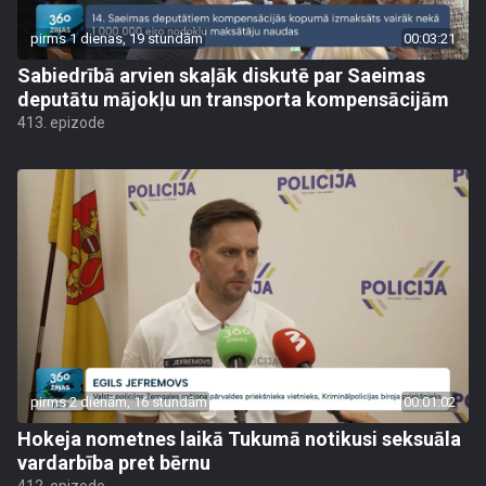
pirms 1 dienas, 19 stundām
00:03:21
Sabiedrībā arvien skaļāk diskutē par Saeimas
deputātu mājokļu un transporta kompensācijām
413. epizode
pirms 2 dienām, 16 stundām
00:01:02
Hokeja nometnes laikā Tukumā notikusi seksuāla
vardarbība pret bērnu