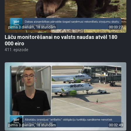
pirms 3 dienām, 18 stundām
00:03:27
Lāču monitorēšanai no valsts naudas atvēl 180
000 eiro
411. epizode
pirms 3 dienām, 18 stundām
00:02:49