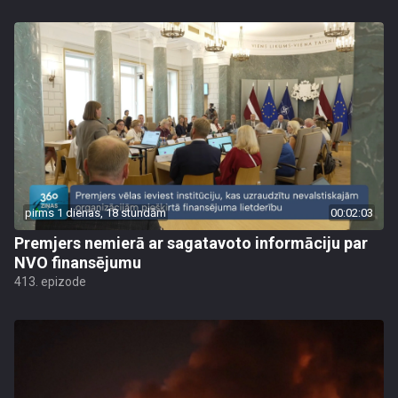
pirms 1 dienas, 18 stundām
00:02:03
Premjers nemierā ar sagatavoto informāciju par
NVO finansējumu
413. epizode