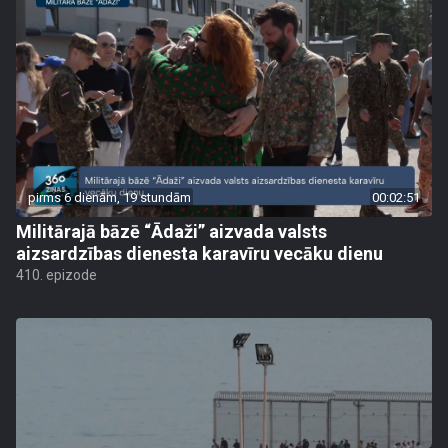
pirms 6 dienām, 19 stundām
00:02:51
Militārajā bāzē “Ādaži” aizvada valsts
aizsardzības dienesta karavīru vecāku dienu
410. epizode