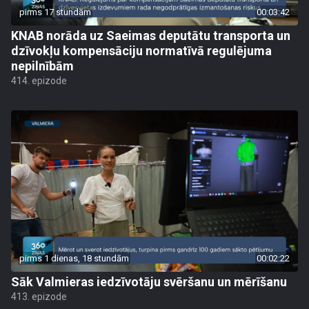
pirms 17 stundām
00:03:42
KNAB norāda uz Saeimas deputātu transporta un
dzīvokļu kompensāciju normatīvā regulējuma
nepilnībām
414. epizode
pirms 1 dienas, 18 stundām
00:02:22
Sāk Valmieras iedzīvotāju svēršanu un mērīšanu
413. epizode