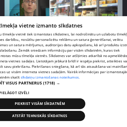
 tīmekļa vietne izmanto sīkdatnes
 tīmekļa vietnē tiek izmantotas sīkdatnes, lai nodrošinātu un uzlabotu tīmek
nes darbību., nosūtītu personalizētu reklāmu un satura ģenerēšanai, veiktu
āmas un satura mērījumus, auditorijas datu apkopošanu, kā arī produktu izst
pirms 1 nedēļas, 1 dienas
00:03:37
zlabošanu. Zemāk sniedzam informāciju par visām sīkdatnēm, kuras tiek
Pārtiku pērkam vairāk, bet vai “zemo cenu grozs”
ntotas mūsu tīmekļa vietnēs. Sīkdatnes var atšķirties atkarībā no apmeklētā
rneta vietnes sadaļas. Lietotājam jebkurā brīdī ir iespēja piekrist, atteikties va
tiešām samazina kopējo čeku?
īt savu piekrišanu. Piekrišanas sniegšana, kā arī tās atsaukšana vai mainīša
408. epizode
ecas uz visām interneta vietnes sadaļām. Vairāk informācijas par izmantotaj
atnēm skatīt
sīkdatņu izmantošanas noteikumos.
ĪT VISUS PARTNERUS
(1718) →
PIELĀGOT IZVĒLI
PIEKRIST VISĀM SĪKDATNĒM
ATSTĀT TEHNISKĀS SĪKDATNES