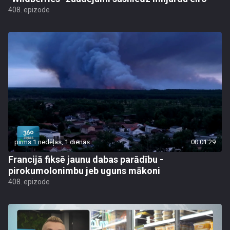
408. epizode
pirms 1 nedēļas, 1 dienas
00:01:29
Francijā fiksē jaunu dabas parādību -
pirokumolonimbu jeb uguns mākoni
408. epizode