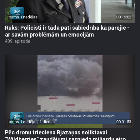
pirms 1 nedēļas
00:16:02
Ruks: Policisti ir tāda pati sabiedrība kā pārējie -
ar savām problēmām un emocijām
409. epizode
pirms 1 nedēļas, 1 dienas
00:01:53
Pēc dronu trieciena Rjazaņas noliktavai
“Wildberries” zaudējumi sasniedz miljardu eiro