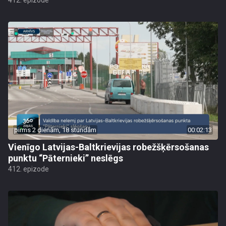
412. epizode
pirms 2 dienām, 18 stundām
00:02:13
Vienīgo Latvijas-Baltkrievijas robežšķērsošanas
punktu “Pāternieki” neslēgs
412. epizode