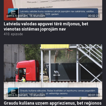
pirms 6 dienām, 16 stundām
00:02:21
Latviešu valodas apguvei tērē miljonus, bet
vienotas sistēmas joprojām nav
410. epizode
pirms 6 dienām, 19 stundām
00:01:36
Graudu kulšana uzņem apgriezienus, bet reģionos