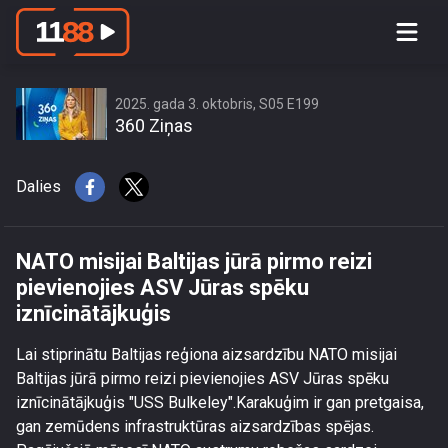
NATO misijai Baltijas jūrā pirmo reizi
pievienojies ASV Jūras spēku
iznīcinātājkuģis
2025. gada 3. oktobris, S05 E199
360 Ziņas
Dalies
NATO misijai Baltijas jūrā pirmo reizi
pievienojies ASV Jūras spēku
iznīcinātājkuģis
Lai stiprinātu Baltijas reģiona aizsardzību NATO misijai
Baltijas jūrā pirmo reizi pievienojies ASV Jūras spēku
iznīcinātājkuģis "USS Bulkeley".Karakuģim ir gan pretgaisa,
gan zemūdens infrastruktūras aizsardzības spējas.