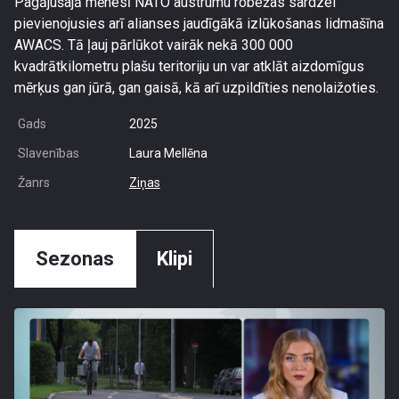
Pagājušajā mēnesī NATO austrumu robežas sardzei
pievienojusies arī alianses jaudīgākā izlūkošanas lidmašīna
AWACS. Tā ļauj pārlūkot vairāk nekā 300 000
kvadrātkilometru plašu teritoriju un var atklāt aizdomīgus
mērķus gan jūrā, gan gaisā, kā arī uzpildīties nenolaižoties.
Gads
2025
Slavenības
Laura Mellēna
Žanrs
Ziņas
Sezonas
Klipi