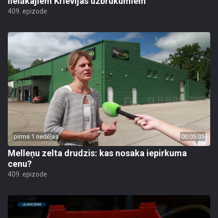
lielākajiem Krievijas uzbrukumiem
409. epizode
pirms 1 nedēļas
00:05:05
Melleņu zelta drudzis: kas nosaka iepirkuma
cenu?
409. epizode