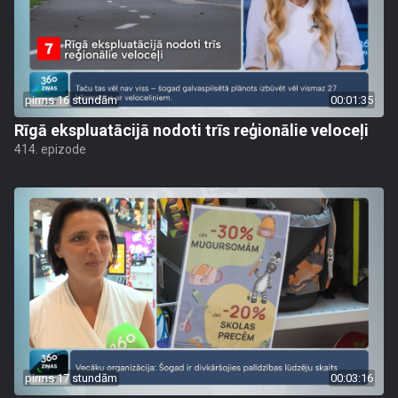
pirms 16 stundām
00:01:35
Rīgā ekspluatācijā nodoti trīs reģionālie veloceļi
414. epizode
pirms 17 stundām
00:03:16