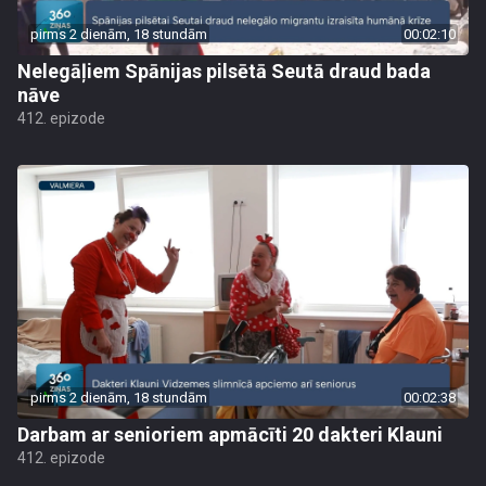
pirms 2 dienām, 18 stundām
00:02:10
Nelegāļiem Spānijas pilsētā Seutā draud bada
nāve
412. epizode
pirms 2 dienām, 18 stundām
00:02:38
Darbam ar senioriem apmācīti 20 dakteri Klauni
412. epizode