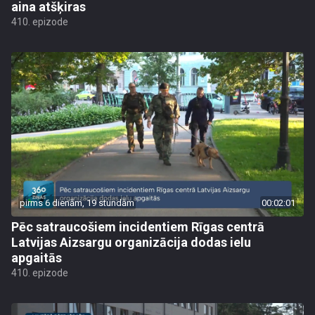
aina atšķiras
410. epizode
pirms 6 dienām, 19 stundām
00:02:01
Pēc satraucošiem incidentiem Rīgas centrā
Latvijas Aizsargu organizācija dodas ielu
apgaitās
410. epizode