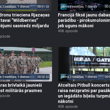
s 1 nedēļas, 1 dienas
00:01:53
pirms 1 nedēļas, 1 dienas
00:
dronu trieciena Rjazaņas
Francijā fiksē jaunu daba
ktavai “Wildberries”
parādību - pirokumoloni
ējumi sasniedz miljardu
jeb uguns mākoni
408. epizode
epizode
s 1 nedēļas, 1 dienas
00:02:32
pirms 1 nedēļas, 1 dienas
00:
ras brīvlaikā jaunieši
Atceltais Pitbull koncerts
st militārās prasmes
raisa neizpratni par pas
un iegādāto biļešu turpm
epizode
nākotni
408. epizode