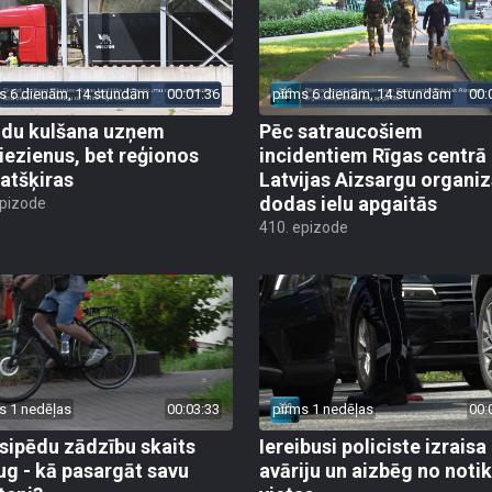
s 6 dienām, 14 stundām
00:01:36
pirms 6 dienām, 14 stundām
00:
du kulšana uzņem
Pēc satraucošiem
iezienus, bet reģionos
incidentiem Rīgas centrā
 atšķiras
Latvijas Aizsargu organiz
dodas ielu apgaitās
epizode
410. epizode
s 1 nedēļas
00:03:33
pirms 1 nedēļas
00:
sipēdu zādzību skaits
Iereibusi policiste izraisa
ug - kā pasargāt savu
avāriju un aizbēg no not