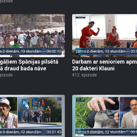
epizode
s 2 dienām, 13 stundām
00:02:10
pirms 2 dienām, 13 stundām
00:
gāļiem Spānijas pilsētā
Darbam ar senioriem apm
ā draud bada nāve
20 dakteri Klauni
epizode
412. epizode
s 3 dienām, 12 stundām
00:01:45
pirms 3 dienām, 12 stundām
00: