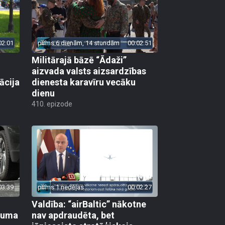
02:01
pirms 6 dienām, 14 stundām
00:02:51
Militārajā bāzē “Ādaži”
aizvada valsts aizsardzības
ācija
dienesta karavīru vecāku
dienu
410. epizode
03:39
pirms 1 nedēļas
00:02:27
Valdība: “airBaltic” nākotne
ikuma
nav apdraudēta, bet