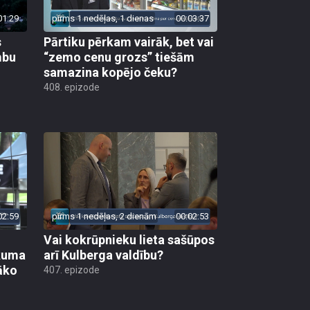
01:29
pirms 1 nedēļas, 1 dienas
00:03:37
s
Pārtiku pērkam vairāk, bet vai
mbu
“zemo cenu grozs” tiešām
samazina kopējo čeku?
408. epizode
02:59
pirms 1 nedēļas, 2 dienām
00:02:53
Vai kokrūpnieku lieta sašūpos
ākuma
arī Kulberga valdību?
āko
407. epizode