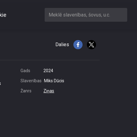
kie
Meklē slavenības, šovus, u.c.
eļiem
Dalies
Gads
2024
Slavenības
Miks Dūcis
s
Žanrs
Ziņas