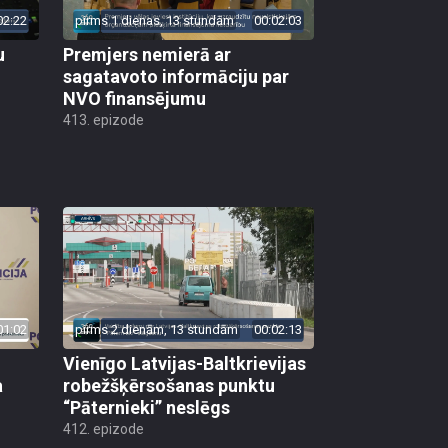
02:22
pirms 1 dienas, 13 stundām
00:02:03
u
Premjers nemierā ar
sagatavoto informāciju par
NVO finansējumu
413. epizode
01:02
pirms 2 dienām, 13 stundām
00:02:13
Vienīgo Latvijas-Baltkrievijas
a
robežšķērsošanas punktu
“Pāternieki” neslēgs
412. epizode