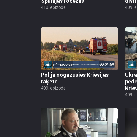
Spānijas robežas
divri
410. epizode
409. 
pirms 1 nedēļas
00:01:59
pirm
Polijā nogāzusies Krievijas
Ukra
raķete
pēdē
Krie
409. epizode
409. 