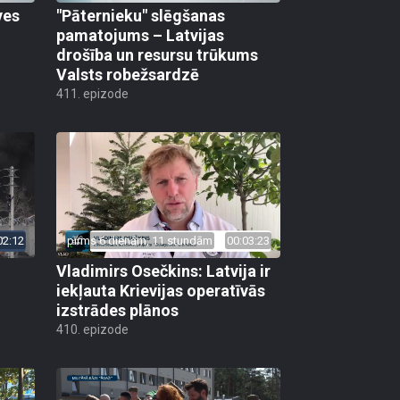
ves
"Pāternieku" slēgšanas
pamatojums – Latvijas
drošība un resursu trūkums
Valsts robežsardzē
411. epizode
02:12
pirms 6 dienām, 11 stundām
00:03:23
Vladimirs Osečkins: Latvija ir
iekļauta Krievijas operatīvās
izstrādes plānos
410. epizode