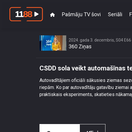
Pašmāju TV šovi
Seriāli
F
CSDD
2024. gada 3. decembris, S04 E66
360 Ziņas
CSDD sola veikt automašīnas t
Autovadītājiem oficiāli sākusies ziemas sez
riepām. Ko par autovadītāju gatavību ziemai a
praktiskais eksperiments, skatieties nākamaj