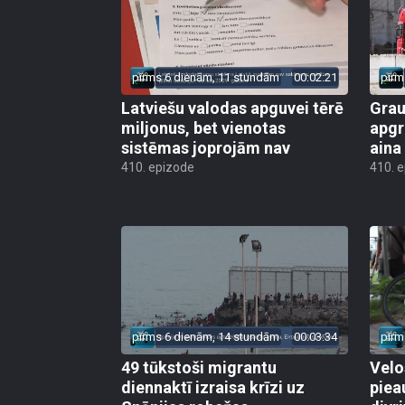
pirms 6 dienām, 11 stundām
00:02:21
pirm
Latviešu valodas apguvei tērē
Grau
miljonus, bet vienotas
apgr
sistēmas joprojām nav
aina
410. epizode
410. 
pirms 6 dienām, 14 stundām
00:03:34
pirm
49 tūkstoši migrantu
Velo
diennaktī izraisa krīzi uz
piea