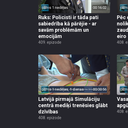
pirms 1 nedēļas
00:16:02
pirm
Ruks: Policisti ir tāda pati
Pēc 
sabiedrība kā pārējie - ar
noli
savām problēmām un
zaud
emocijām
eiro
409. epizode
408. 
pirms 1 nedēļas, 1 dienas
00:00:56
pirm
Latvijā pirmajā Simulāciju
Vasa
centrā mediķi trenēsies glābt
apgū
dzīvības
408. 
408. epizode