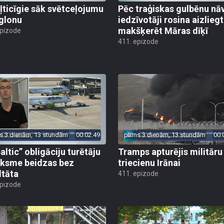
ļticīgie sāk svētceļojumu
Pēc traģiskas gulbēnu nā
glonu
iedzīvotāji rosina aizliegt
makšķerēt Māras dīķī
epizode
411. epizode
s 3 dienām, 13 stundām
00:02:49
pirms 3 dienām, 13 stundām
00:
altic” obligāciju turētāju
Tramps apturējis militāru
ksme beidzas bez
triecienu Irānai
ltāta
411. epizode
epizode