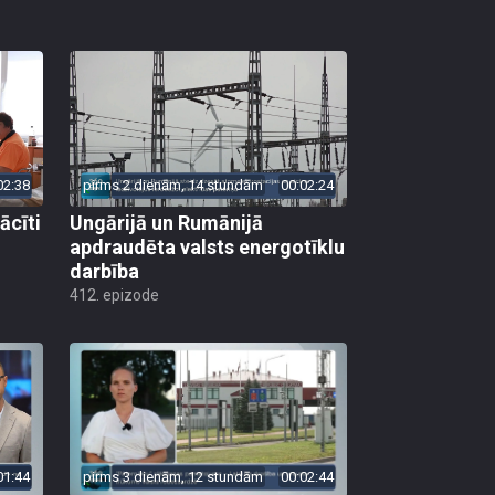
02:38
pirms 2 dienām, 14 stundām
00:02:24
ācīti
Ungārijā un Rumānijā
apdraudēta valsts energotīklu
darbība
412. epizode
01:44
pirms 3 dienām, 12 stundām
00:02:44