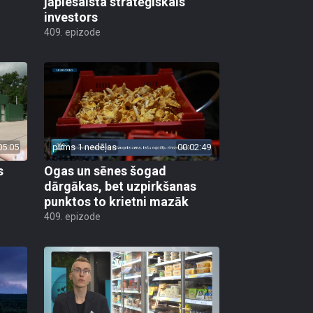
jāpiesaista stratēģiskais
investors
409. epizode
05:05
pirms 1 nedēļas
00:02:49
s
Ogas un sēnes šogad
dārgākas, bet uzpirkšanas
punktos to krietni mazāk
409. epizode