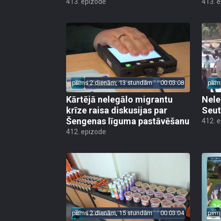
413. epizode
413. 
pirms 2 dienām, 13 stundām
00:03:08
pirm
Kārtējā nelegālo migrantu
Nele
krīze raisa diskusijas par
Seut
Šengenas līguma pastāvēšanu
412. 
412. epizode
pirms 2 dienām, 15 stundām
00:03:04
pirm