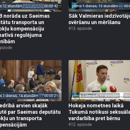
s 12 stundām
00:03:42
pirms 1 dienas, 13 stundām
00:
 norāda uz Saeimas
Sāk Valmieras iedzīvotāj
tātu transporta un
svēršanu un mērīšanu
okļu kompensāciju
413. epizode
atīvā regulējuma
lnībām
epizode
s 1 dienas, 14 stundām
00:03:21
pirms 2 dienām, 11 stundām
00:
edrībā arvien skaļāk
Hokeja nometnes laikā
utē par Saeimas deputātu
Tukumā notikusi seksuāl
kļu un transporta
vardarbība pret bērnu
pensācijām
412. epizode