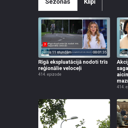
Sezonas
Klipi
pirms 11 stundām
00:01:35
pirm
Rīgā ekspluatācijā nodoti trīs
Akci
reģionālie veloceļi
saga
aicin
414. epizode
mazn
414. 