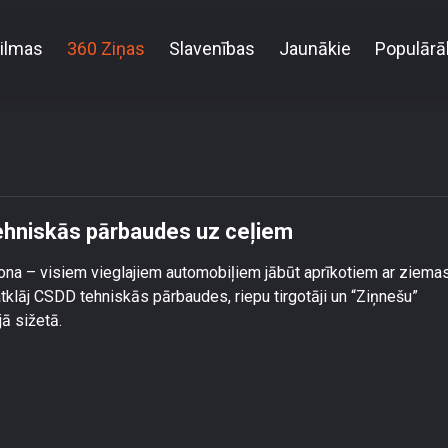
ilmas
360 Ziņas
Slavenības
Jaunākie
Populārā
 sola veikt automašīnas tehniskās pārbaudes uz c
ehniskās pārbaudes uz ceļiem
ona – visiem vieglajiem automobiļiem jābūt aprīkotiem ar ziema
tklāj CSDD tehniskās pārbaudes, riepu tirgotāji un “Ziņnešu”
ā sižetā.