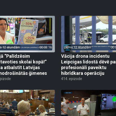
s 12 stundām
00:03:16
pirms 12 stundām
00:
jā “Palīdzēsim
Vācija drona incidentu
tavoties skolai kopā!”
Leipcigas lidostā dēvē pa
a atbalstīt Latvijas
profesionāli paveiktu
odrošinātās ģimenes
hibrīdkara operāciju
epizode
414. epizode