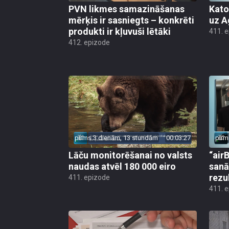
PVN likmes samazināšanas
Kato
mērķis ir sasniegts – konkrēti
uz A
produkti ir kļuvuši lētāki
411. 
412. epizode
pirms 3 dienām, 13 stundām
00:03:27
pirm
Lāču monitorēšanai no valsts
“airB
naudas atvēl 180 000 eiro
sanā
rezu
411. epizode
411. 