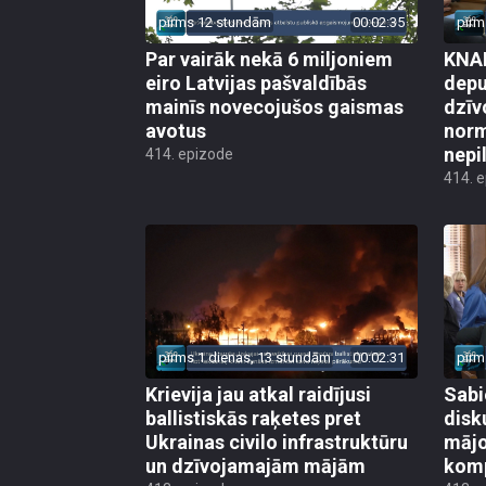
pirms 12 stundām
00:02:35
pirm
Par vairāk nekā 6 miljoniem
KNAB
eiro Latvijas pašvaldībās
depu
mainīs novecojušos gaismas
dzīv
avotus
norm
nepi
414. epizode
414. 
pirms 1 dienas, 13 stundām
00:02:31
pirm
Krievija jau atkal raidījusi
Sabi
ballistiskās raķetes pret
disk
Ukrainas civilo infrastruktūru
mājo
un dzīvojamajām mājām
kom