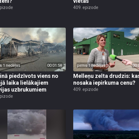
teni?
vietas
epizode
409. epizode
s 1 nedēļas
00:01:58
pirms 1 nedēļas
00:
inā piedzīvots viens no
Melleņu zelta drudzis: ka
jā laika lielākajiem
nosaka iepirkuma cenu?
vijas uzbrukumiem
409. epizode
epizode