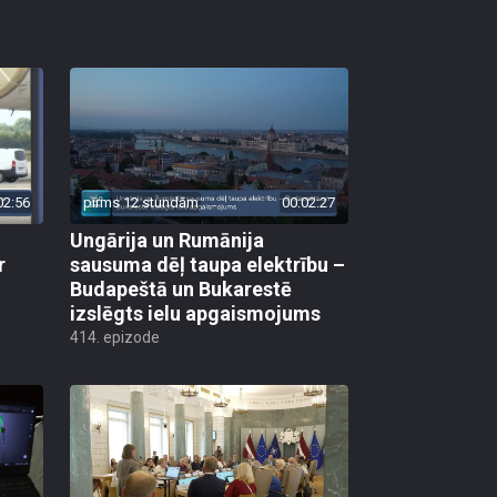
02:56
pirms 12 stundām
00:02:27
Ungārija un Rumānija
r
sausuma dēļ taupa elektrību –
Budapeštā un Bukarestē
izslēgts ielu apgaismojums
414. epizode