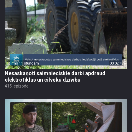
pirms 11 stundām
00:02:47
Nesaskaņoti saimnieciskie darbi apdraud
elektrotīklus un cilvēku dzīvību
415. epizode