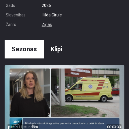
Gads
2026
Slavenības
Hilda Cīrule
Žanrs
Ziņas
Sezonas
Klipi
pirms 11 stundām
00:03:33