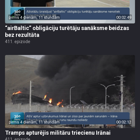
pirms 4 dienām, 11 stundām
00:02:49
“airBaltic” obligāciju turētāju sanāksme beidzas
bez rezultāta
411. epizode
pirms 4 dienām, 11 stundām
00:02:12
Tramps apturējis militāru triecienu Irānai
411. epizode