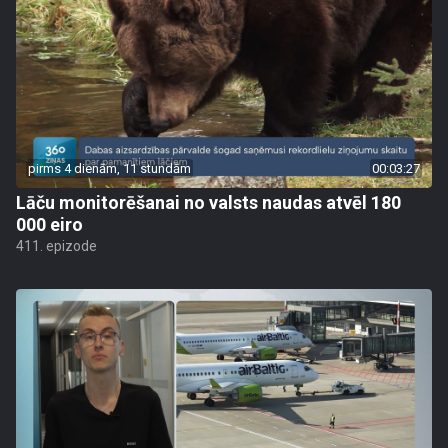
pirms 4 dienām, 11 stundām
00:03:27
Lāču monitorēšanai no valsts naudas atvēl 180
000 eiro
411. epizode