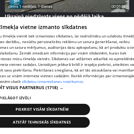
pirms 1 nedēļas, 1 dienas
00:01:58
Ukrainā piedzīvots viens no pēdējā laika
lielākajiem Krievijas uzbrukumiem
 tīmekļa vietne izmanto sīkdatnes
409. epizode
 tīmekļa vietnē tiek izmantotas sīkdatnes, lai nodrošinātu un uzlabotu tīmek
nes darbību., nosūtītu personalizētu reklāmu un satura ģenerēšanai, veiktu
āmas un satura mērījumus, auditorijas datu apkopošanu, kā arī produktu izst
zlabošanu. Zemāk sniedzam informāciju par visām sīkdatnēm, kuras tiek
ntotas mūsu tīmekļa vietnēs. Sīkdatnes var atšķirties atkarībā no apmeklētā
rneta vietnes sadaļas. Lietotājam jebkurā brīdī ir iespēja piekrist, atteikties va
īt savu piekrišanu. Piekrišanas sniegšana, kā arī tās atsaukšana vai mainīša
ecas uz visām interneta vietnes sadaļām. Vairāk informācijas par izmantotaj
atnēm skatīt
sīkdatņu izmantošanas noteikumos.
ĪT VISUS PARTNERUS
(1718) →
PIELĀGOT IZVĒLI
pirms 1 nedēļas, 1 dienas
00:05:05
PIEKRIST VISĀM SĪKDATNĒM
Melleņu zelta drudzis: kas nosaka iepirkuma
ATSTĀT TEHNISKĀS SĪKDATNES
cenu?
409. epizode