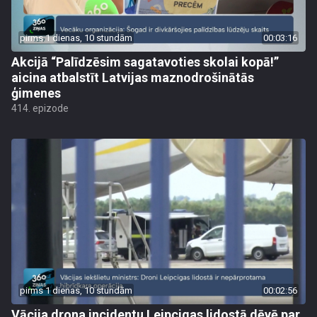
pirms 1 dienas, 10 stundām
00:03:16
Akcijā “Palīdzēsim sagatavoties skolai kopā!”
aicina atbalstīt Latvijas maznodrošinātās
ģimenes
414. epizode
pirms 1 dienas, 10 stundām
00:02:56
Vācija drona incidentu Leipcigas lidostā dēvē par