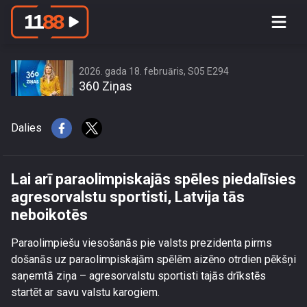
Lai arī paraolimpiskajās spēles
piedalīsies agresorvalstu sportisti,
Latvija tās neboikotēs
2026. gada 18. februāris, S05 E294
360 Ziņas
Dalies
Lai arī paraolimpiskajās spēles piedalīsies
agresorvalstu sportisti, Latvija tās
neboikotēs
Paraolimpiešu viesošanās pie valsts prezidenta pirms
došanās uz paraolimpiskajām spēlēm aizēno otrdien pēkšņi
saņemtā ziņa – agresorvalstu sportisti tajās drīkstēs
startēt ar savu valstu karogiem.