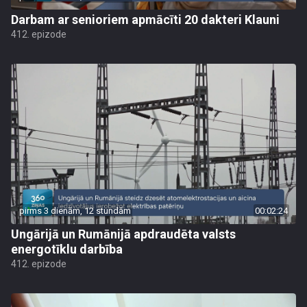
Darbam ar senioriem apmācīti 20 dakteri Klauni
412. epizode
pirms 3 dienām, 12 stundām
00:02:24
Ungārijā un Rumānijā apdraudēta valsts
energotīklu darbība
412. epizode