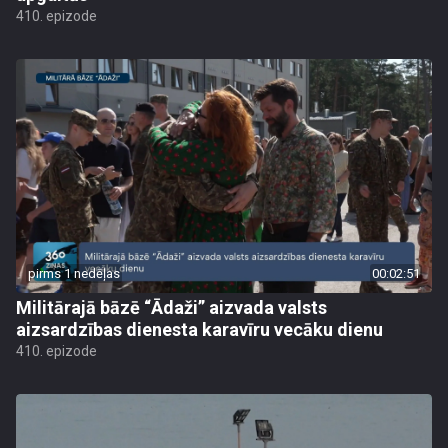
410. epizode
pirms 1 nedēļas
00:02:51
Militārajā bāzē “Ādaži” aizvada valsts
aizsardzības dienesta karavīru vecāku dienu
410. epizode