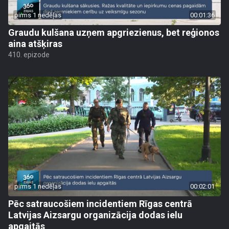
pirms 1 nedēļas
00:01:36
Graudu kulšana uzņem apgriezienus, bet reģionos
aina atšķiras
410. epizode
pirms 1 nedēļas
00:02:01
Pēc satraucošiem incidentiem Rīgas centrā
Latvijas Aizsargu organizācija dodas ielu
apgaitās