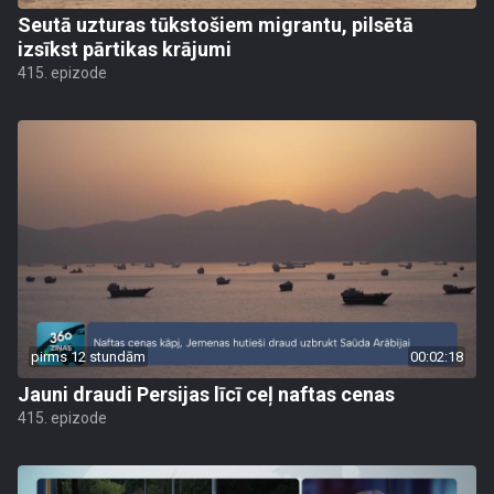
Seutā uzturas tūkstošiem migrantu, pilsētā
izsīkst pārtikas krājumi
415. epizode
pirms 12 stundām
00:02:18
Jauni draudi Persijas līcī ceļ naftas cenas
415. epizode