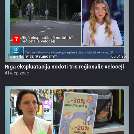
pirms 1 dienas, 9 stundām
00:01:35
Rīgā ekspluatācijā nodoti trīs reģionālie veloceļi
414. epizode