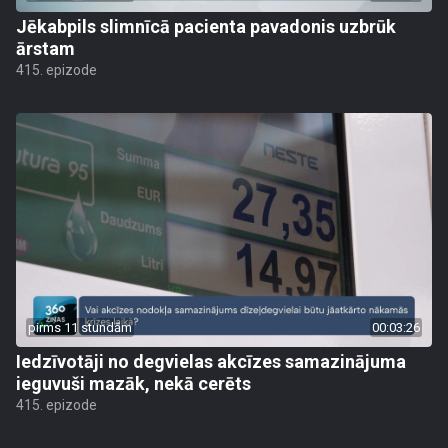
Jēkabpils slimnīcā pacienta pavadonis uzbrūk
ārstam
415. epizode
pirms 11 stundām
00:03:26
Iedzīvotāji no degvielas akcīzes samazinājuma
ieguvuši mazāk, nekā cerēts
415. epizode