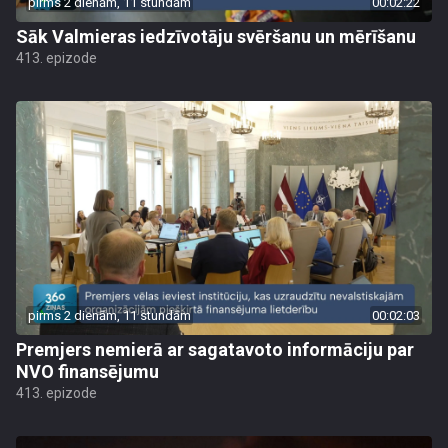
pirms 2 dienām, 11 stundām
00:02:22
Sāk Valmieras iedzīvotāju svēršanu un mērīšanu
413. epizode
pirms 2 dienām, 11 stundām
00:02:03
Premjers nemierā ar sagatavoto informāciju par
NVO finansējumu
413. epizode