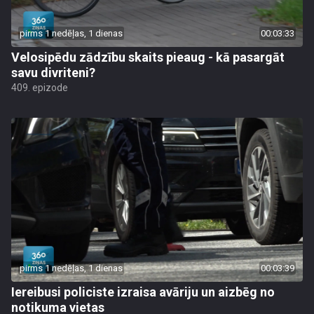
pirms 1 nedēļas, 1 dienas
00:03:33
Velosipēdu zādzību skaits pieaug - kā pasargāt
savu divriteni?
409. epizode
pirms 1 nedēļas, 1 dienas
00:03:39
Iereibusi policiste izraisa avāriju un aizbēg no
notikuma vietas