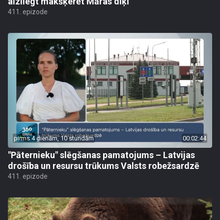
aizliegt makšķerēt Māras dīķī
411. epizode
pirms 4 dienām, 10 stundām
00:02:44
"Pāternieku" slēgšanas pamatojums – Latvijas
drošība un resursu trūkums Valsts robežsardzē
411. epizode