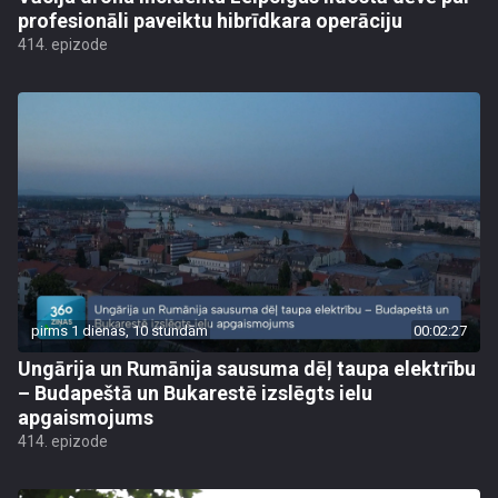
profesionāli paveiktu hibrīdkara operāciju
414. epizode
pirms 1 dienas, 10 stundām
00:02:27
Ungārija un Rumānija sausuma dēļ taupa elektrību
– Budapeštā un Bukarestē izslēgts ielu
apgaismojums
414. epizode