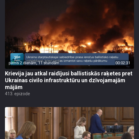
pirms 2 dienām, 11 stundām
00:02:31
Krievija jau atkal raidījusi ballistiskās raķetes pret
Ukrainas civilo infrastruktūru un dzīvojamajām
mājām
413. epizode