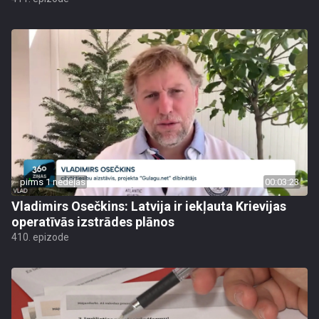
pirms 1 nedēļas
00:03:23
Vladimirs Osečkins: Latvija ir iekļauta Krievijas
operatīvās izstrādes plānos
410. epizode