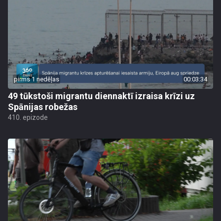
pirms 1 nedēļas
00:03:34
49 tūkstoši migrantu diennaktī izraisa krīzi uz
Spānijas robežas
410. epizode