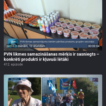
pirms 3 dienām, 13 stundām
00:03:04
PVN likmes samazināšanas mērķis ir sasniegts –
konkrēti produkti ir kļuvuši lētāki
412. epizode