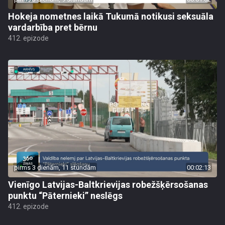
Hokeja nometnes laikā Tukumā notikusi seksuāla
vardarbība pret bērnu
412. epizode
pirms 3 dienām, 11 stundām
00:02:13
Vienīgo Latvijas-Baltkrievijas robežšķērsošanas
punktu “Pāternieki” neslēgs
412. epizode