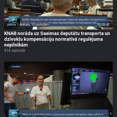
pirms 1 dienas, 10 stundām
00:03:42
KNAB norāda uz Saeimas deputātu transporta un
dzīvokļu kompensāciju normatīvā regulējuma
nepilnībām
414. epizode