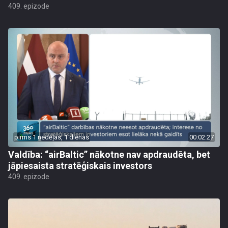
409. epizode
pirms 1 nedēļas, 1 dienas
00:02:27
Valdība: “airBaltic” nākotne nav apdraudēta, bet
jāpiesaista stratēģiskais investors
409. epizode