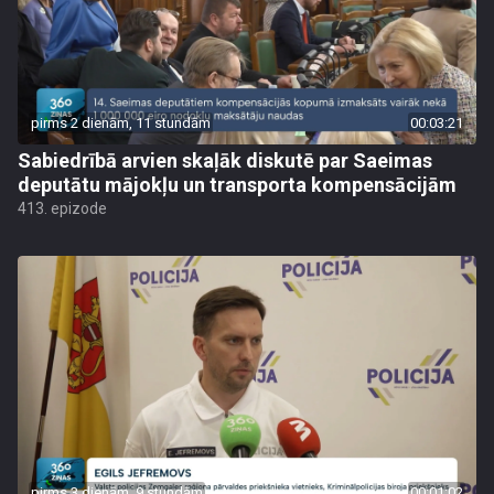
pirms 2 dienām, 11 stundām
00:03:21
Sabiedrībā arvien skaļāk diskutē par Saeimas
deputātu mājokļu un transporta kompensācijām
413. epizode
pirms 3 dienām, 9 stundām
00:01:02