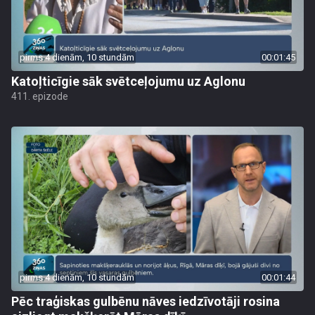
pirms 4 dienām, 10 stundām
00:01:45
Katoļticīgie sāk svētceļojumu uz Aglonu
411. epizode
pirms 4 dienām, 10 stundām
00:01:44
Pēc traģiskas gulbēnu nāves iedzīvotāji rosina