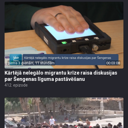
pirms 3 dienām, 11 stundām
00:03:08
Kārtējā nelegālo migrantu krīze raisa diskusijas
par Šengenas līguma pastāvēšanu
412. epizode