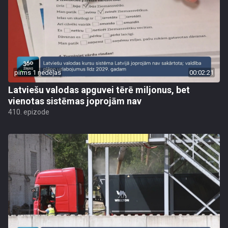
pirms 1 nedēļas
00:02:21
Latviešu valodas apguvei tērē miljonus, bet
vienotas sistēmas joprojām nav
410. epizode