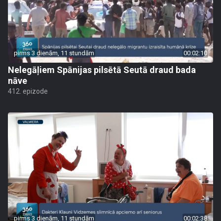
pirms 3 dienām, 11 stundām
00:02:10
Nelegāļiem Spānijas pilsētā Seutā draud bada
nāve
412. epizode
pirms 3 dienām, 11 stundām
00:02:38