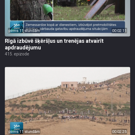
pirms 11 stundām
00:02:11
Rīgā izbūvē šķēršļus un trenējas atvairīt
apdraudējumu
415. epizode
pirms 11 stundām
00:02:25