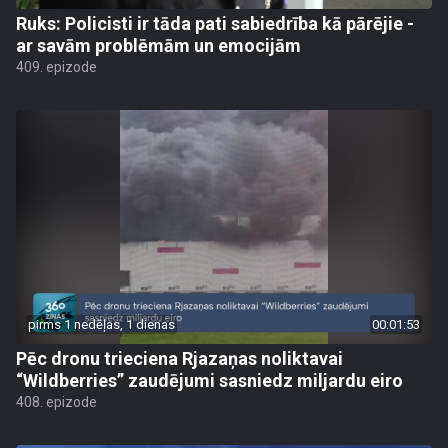
Ruks: Policisti ir tāda pati sabiedrība kā pārējie -
ar savām problēmām un emocijām
409. epizode
pirms 1 nedēļas, 1 dienas
00:01:53
Pēc dronu trieciena Rjazaņas noliktavai
“Wildberries” zaudējumi sasniedz miljardu eiro
408. epizode