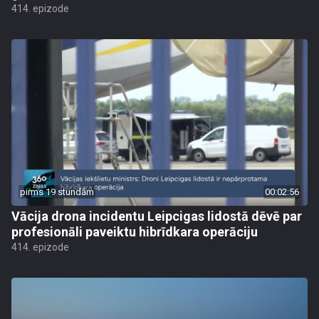
414. epizode
pirms 19 stundām
00:02:56
Vācija drona incidentu Leipcigas lidostā dēvē par
profesionāli paveiktu hibrīdkara operāciju
414. epizode