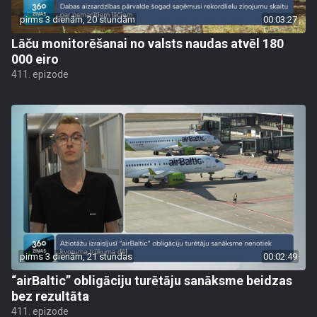
pirms 3 dienām, 20 stundām
00:03:27
Lāču monitorēšanai no valsts naudas atvēl 180
000 eiro
411. epizode
pirms 3 dienām, 21 stundas
00:02:49
“airBaltic” obligāciju turētāju sanāksme beidzas
bez rezultāta
411. epizode