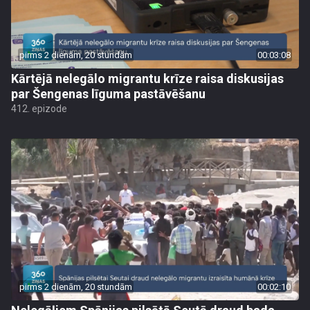
pirms 2 dienām, 20 stundām
00:03:08
Kārtējā nelegālo migrantu krīze raisa diskusijas
par Šengenas līguma pastāvēšanu
412. epizode
pirms 2 dienām, 20 stundām
00:02:10