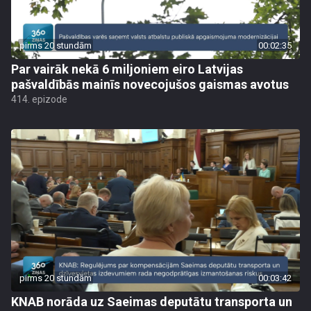
pirms 20 stundām
00:02:35
Par vairāk nekā 6 miljoniem eiro Latvijas
pašvaldībās mainīs novecojušos gaismas avotus
414. epizode
pirms 20 stundām
00:03:42
KNAB norāda uz Saeimas deputātu transporta un