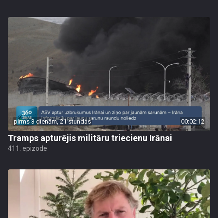
pirms 3 dienām, 21 stundas
00:02:12
Tramps apturējis militāru triecienu Irānai
411. epizode