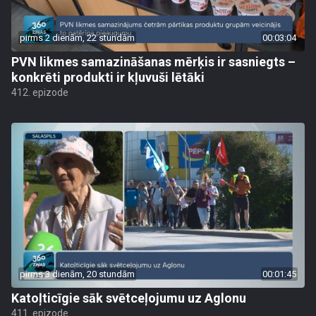
pirms 2 dienām, 22 stundām
00:03:04
PVN likmes samazināšanas mērķis ir sasniegts –
konkrēti produkti ir kļuvuši lētāki
412. epizode
pirms 3 dienām, 20 stundām
00:01:45
Katoļticīgie sāk svētceļojumu uz Aglonu
411. epizode