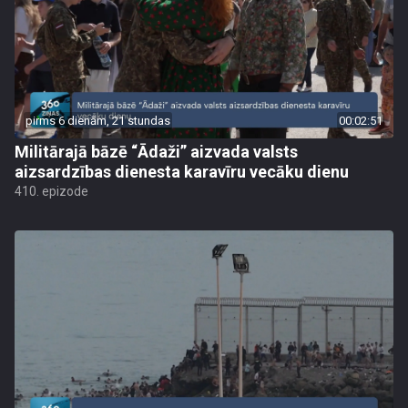
pirms 6 dienām, 21 stundas
00:02:51
Militārajā bāzē “Ādaži” aizvada valsts
aizsardzības dienesta karavīru vecāku dienu
410. epizode