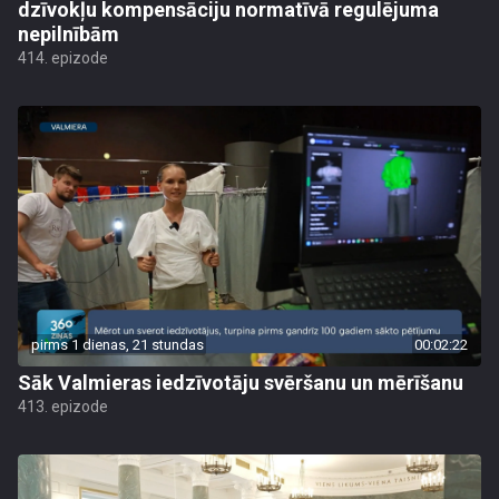
dzīvokļu kompensāciju normatīvā regulējuma
nepilnībām
414. epizode
pirms 1 dienas, 21 stundas
00:02:22
Sāk Valmieras iedzīvotāju svēršanu un mērīšanu
413. epizode