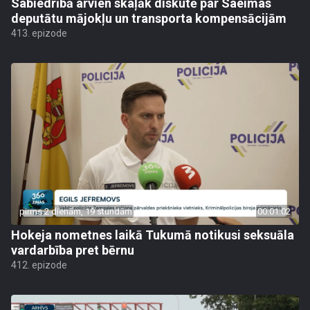
Sabiedrībā arvien skaļāk diskutē par Saeimas
deputātu mājokļu un transporta kompensācijām
413. epizode
pirms 2 dienām, 19 stundām
00:01:02
Hokeja nometnes laikā Tukumā notikusi seksuāla
vardarbība pret bērnu
412. epizode