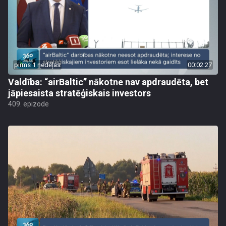
pirms 1 nedēļas
00:02:27
Valdība: “airBaltic” nākotne nav apdraudēta, bet
jāpiesaista stratēģiskais investors
409. epizode