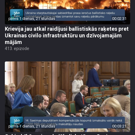
pirms 1 dienas, 21 stundas
00:02:31
Krievija jau atkal raidījusi ballistiskās raķetes pret
Ukrainas civilo infrastruktūru un dzīvojamajām
mājām
413. epizode
pirms 1 dienas, 21 stundas
00:03:21