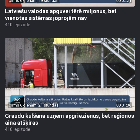
pirms 6 dienām, 19 stundām
00:02:21
Latviešu valodas apguvei tērē miljonus, bet
vienotas sistēmas joprojām nav
410. epizode
pirms 6 dienām, 21 stundas
00:01:36
Graudu kulšana uzņem apgriezienus, bet reģionos
aina atšķiras
410. epizode