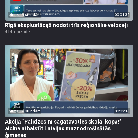
pirms 19 stundām
00:01:35
Rīgā ekspluatācijā nodoti trīs reģionālie veloceļi
414. epizode
pirms 19 stundām
00:03:16
Akcijā “Palīdzēsim sagatavoties skolai kopā!”
aicina atbalstīt Latvijas maznodrošinātās
ģimenes