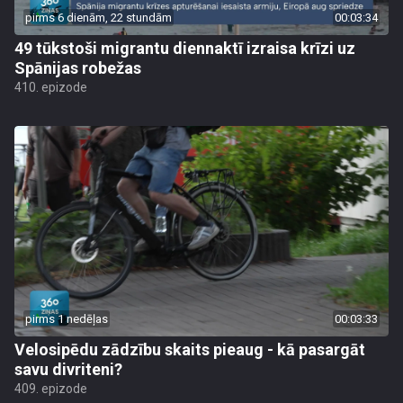
pirms 6 dienām, 22 stundām
00:03:34
49 tūkstoši migrantu diennaktī izraisa krīzi uz
Spānijas robežas
410. epizode
pirms 1 nedēļas
00:03:33
Velosipēdu zādzību skaits pieaug - kā pasargāt
savu divriteni?
409. epizode