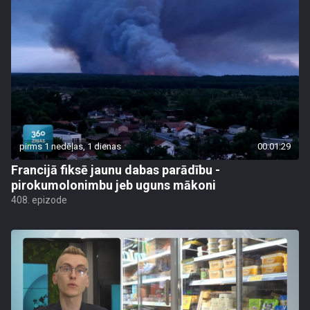
pirms 1 nedēļas, 1 dienas
00:01:29
Francijā fiksē jaunu dabas parādību -
pirokumolonimbu jeb uguns mākoni
408. epizode