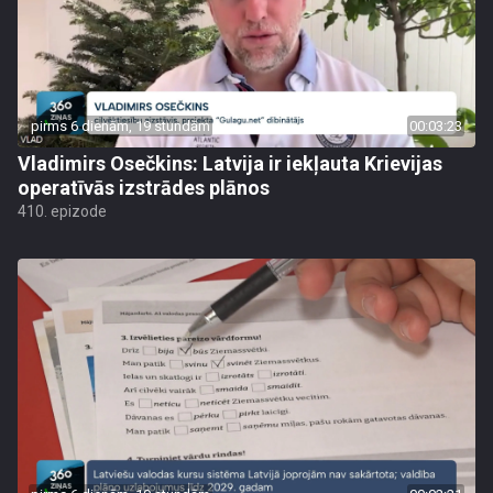
pirms 6 dienām, 19 stundām
00:03:23
Vladimirs Osečkins: Latvija ir iekļauta Krievijas
operatīvās izstrādes plānos
410. epizode