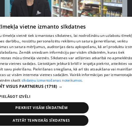
 tīmekļa vietne izmanto sīkdatnes
pirms 1 nedēļas, 1 dienas
00:03:37
 tīmekļa vietnē tiek izmantotas sīkdatnes, lai nodrošinātu un uzlabotu tīmek
Pārtiku pērkam vairāk, bet vai “zemo cenu grozs”
nes darbību., nosūtītu personalizētu reklāmu un satura ģenerēšanai, veiktu
tiešām samazina kopējo čeku?
āmas un satura mērījumus, auditorijas datu apkopošanu, kā arī produktu izst
408. epizode
zlabošanu. Zemāk sniedzam informāciju par visām sīkdatnēm, kuras tiek
ntotas mūsu tīmekļa vietnēs. Sīkdatnes var atšķirties atkarībā no apmeklētā
rneta vietnes sadaļas. Lietotājam jebkurā brīdī ir iespēja piekrist, atteikties va
īt savu piekrišanu. Piekrišanas sniegšana, kā arī tās atsaukšana vai mainīša
ecas uz visām interneta vietnes sadaļām. Vairāk informācijas par izmantotaj
atnēm skatīt
sīkdatņu izmantošanas noteikumos.
ĪT VISUS PARTNERUS
(1718) →
PIELĀGOT IZVĒLI
PIEKRIST VISĀM SĪKDATNĒM
ATSTĀT TEHNISKĀS SĪKDATNES
pirms 1 nedēļas, 1 dienas
00:00:56