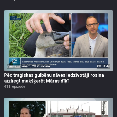
pirms 3 dienām, 20 stundām
00:01:44
Pēc traģiskas gulbēnu nāves iedzīvotāji rosina
aizliegt makšķerēt Māras dīķī
411. epizode