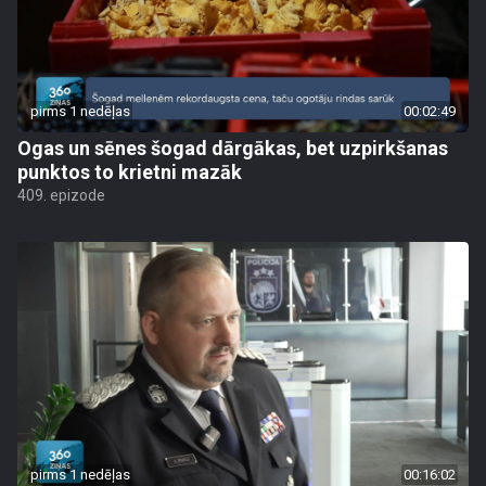
pirms 1 nedēļas
00:02:49
Ogas un sēnes šogad dārgākas, bet uzpirkšanas
punktos to krietni mazāk
409. epizode
pirms 1 nedēļas
00:16:02