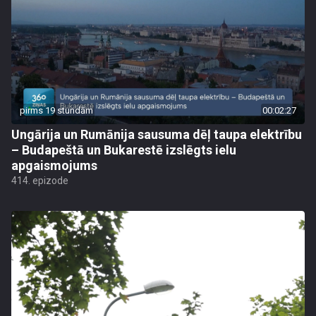
pirms 19 stundām
00:02:27
Ungārija un Rumānija sausuma dēļ taupa elektrību
– Budapeštā un Bukarestē izslēgts ielu
apgaismojums
414. epizode