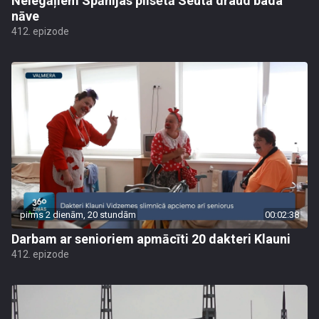
Nelegāļiem Spānijas pilsētā Seutā draud bada
nāve
412. epizode
pirms 2 dienām, 20 stundām
00:02:38
Darbam ar senioriem apmācīti 20 dakteri Klauni
412. epizode