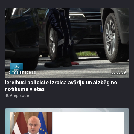
pirms 1 nedēļas
00:03:39
Iereibusi policiste izraisa avāriju un aizbēg no
notikuma vietas
409. epizode