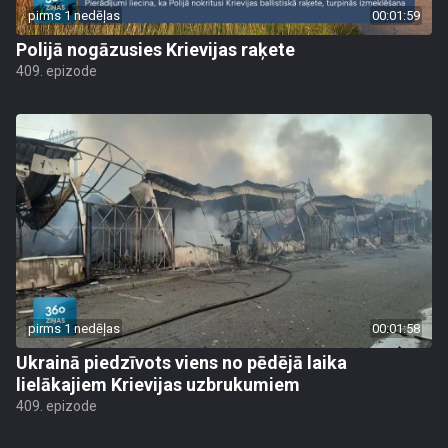
pirms 1 nedēļas
00:01:59
Polijā nogāzusies Krievijas raķete
409. epizode
pirms 1 nedēļas
00:01:58
Ukrainā piedzīvots viens no pēdējā laika
lielākajiem Krievijas uzbrukumiem
409. epizode