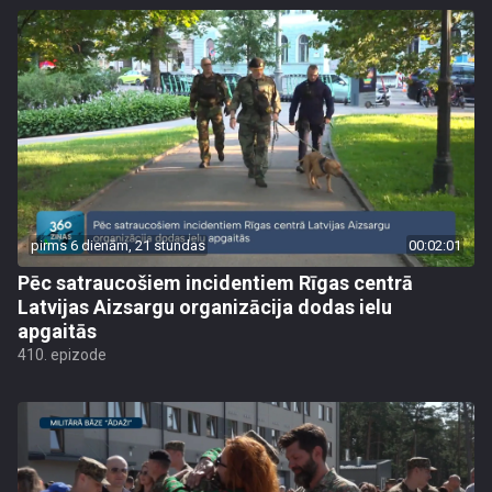
pirms 6 dienām, 21 stundas
00:02:01
Pēc satraucošiem incidentiem Rīgas centrā
Latvijas Aizsargu organizācija dodas ielu
apgaitās
410. epizode