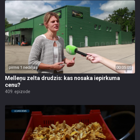
pirms 1 nedēļas
00:05:05
Melleņu zelta drudzis: kas nosaka iepirkuma
cenu?
409. epizode