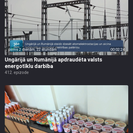
pirms 2 dienām, 22 stundām
00:02:24
Ungārijā un Rumānijā apdraudēta valsts
energotīklu darbība
412. epizode