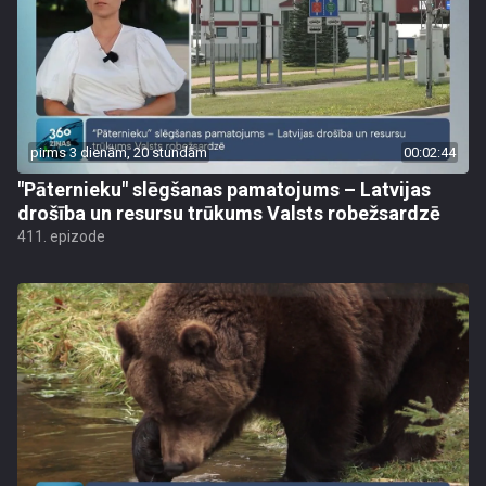
pirms 3 dienām, 20 stundām
00:02:44
"Pāternieku" slēgšanas pamatojums – Latvijas
drošība un resursu trūkums Valsts robežsardzē
411. epizode