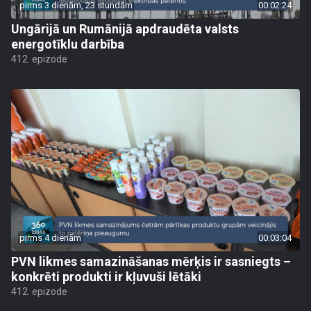
pirms 3 dienām, 23 stundām
00:02:24
Ungārijā un Rumānijā apdraudēta valsts
energotīklu darbība
412. epizode
pirms 4 dienām
00:03:04
PVN likmes samazināšanas mērķis ir sasniegts –
konkrēti produkti ir kļuvuši lētāki
412. epizode