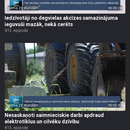
pirms 23 stundām
00:03:26
Iedzīvotāji no degvielas akcīzes samazinājuma
ieguvuši mazāk, nekā cerēts
415. epizode
pirms 23 stundām
00:02:47
Nesaskaņoti saimnieciskie darbi apdraud
elektrotīklus un cilvēku dzīvību
415. epizode