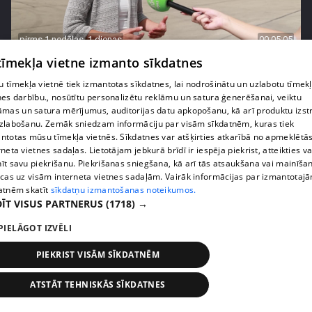
pirms 1 nedēļas, 1 dienas
00:05:05
 tīmekļa vietne izmanto sīkdatnes
Melleņu zelta drudzis: kas nosaka iepirkuma
cenu?
 tīmekļa vietnē tiek izmantotas sīkdatnes, lai nodrošinātu un uzlabotu tīmek
409. epizode
nes darbību., nosūtītu personalizētu reklāmu un satura ģenerēšanai, veiktu
āmas un satura mērījumus, auditorijas datu apkopošanu, kā arī produktu izst
zlabošanu. Zemāk sniedzam informāciju par visām sīkdatnēm, kuras tiek
ntotas mūsu tīmekļa vietnēs. Sīkdatnes var atšķirties atkarībā no apmeklētā
rneta vietnes sadaļas. Lietotājam jebkurā brīdī ir iespēja piekrist, atteikties va
īt savu piekrišanu. Piekrišanas sniegšana, kā arī tās atsaukšana vai mainīša
ecas uz visām interneta vietnes sadaļām. Vairāk informācijas par izmantotaj
atnēm skatīt
sīkdatņu izmantošanas noteikumos.
ĪT VISUS PARTNERUS
(1718) →
PIELĀGOT IZVĒLI
PIEKRIST VISĀM SĪKDATNĒM
pirms 1 nedēļas, 1 dienas
00:02:49
ATSTĀT TEHNISKĀS SĪKDATNES
Ogas un sēnes šogad dārgākas, bet uzpirkšanas
punktos to krietni mazāk