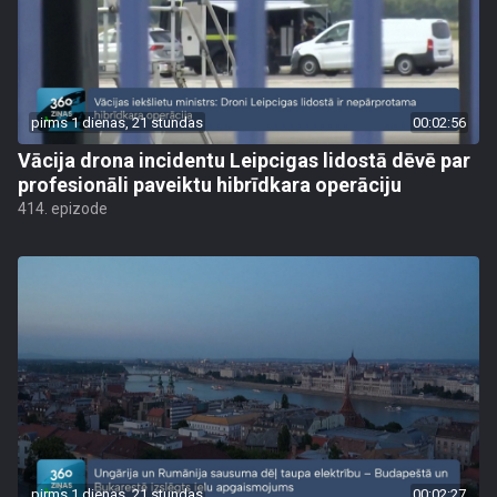
pirms 1 dienas, 21 stundas
00:02:56
Vācija drona incidentu Leipcigas lidostā dēvē par
profesionāli paveiktu hibrīdkara operāciju
414. epizode
pirms 1 dienas, 21 stundas
00:02:27