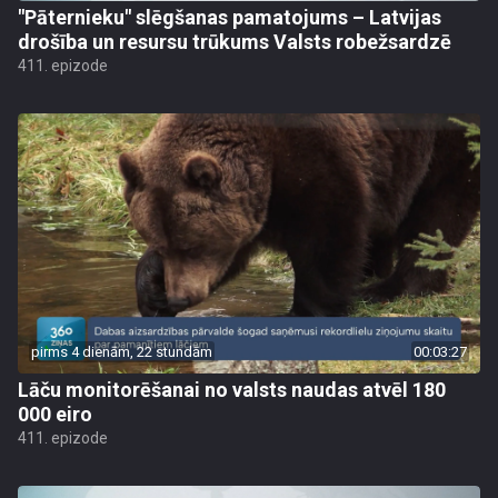
"Pāternieku" slēgšanas pamatojums – Latvijas
drošība un resursu trūkums Valsts robežsardzē
411. epizode
pirms 4 dienām, 22 stundām
00:03:27
Lāču monitorēšanai no valsts naudas atvēl 180
000 eiro
411. epizode