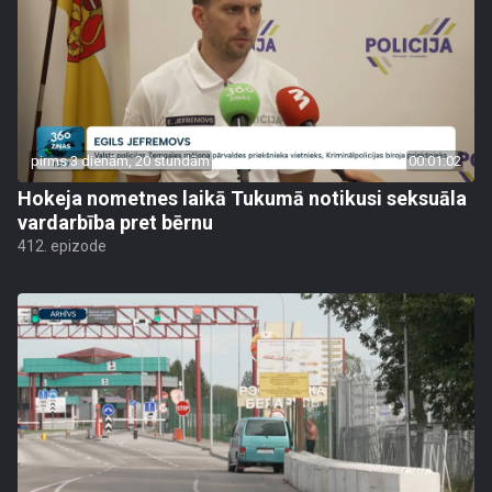
pirms 3 dienām, 20 stundām
00:01:02
Hokeja nometnes laikā Tukumā notikusi seksuāla
vardarbība pret bērnu
412. epizode