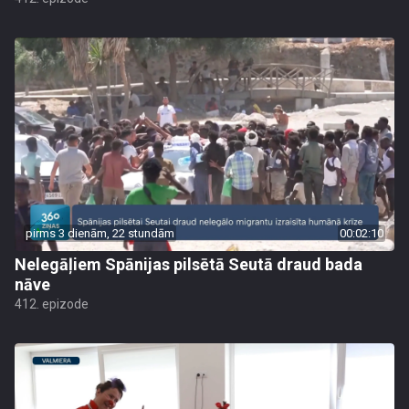
pirms 3 dienām, 22 stundām
00:02:10
Nelegāļiem Spānijas pilsētā Seutā draud bada
nāve
412. epizode