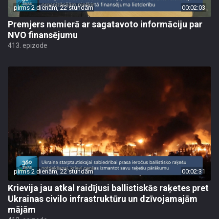
pirms 2 dienām, 22 stundām
00:02:03
Premjers nemierā ar sagatavoto informāciju par
NVO finansējumu
413. epizode
pirms 2 dienām, 22 stundām
00:02:31
Krievija jau atkal raidījusi ballistiskās raķetes pret
Ukrainas civilo infrastruktūru un dzīvojamajām
mājām