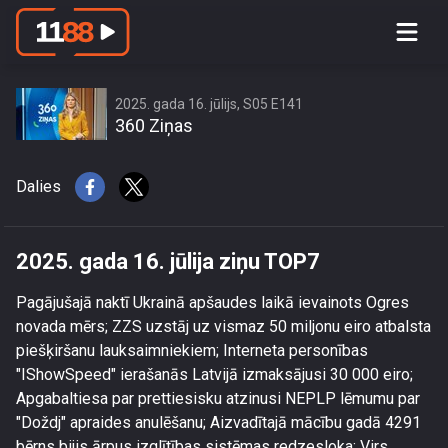
2025. gada 16. jūlija ziņu TOP7
2025. gada 16. jūlijs, S05 E141
360 Ziņas
Dalies
2025. gada 16. jūlija ziņu TOP7
Pagājušajā naktī Ukrainā apšaudes laikā ievainots Ogres
novada mērs; ZZS uzstāj uz vismaz 50 miljonu eiro atbalsta
piešķiršanu lauksaimniekiem; Interneta personības
"IShowSpeed" ierašanās Latvijā izmaksājusi 30 000 eiro;
Apgabaltiesa par prettiesisku atzinusi NEPLP lēmumu par
"Doždj" apraides anulēšanu; Aizvadītajā mācību gadā 4291
bērns bijis ārpus izglītības sistēmas redzesloka; Virs