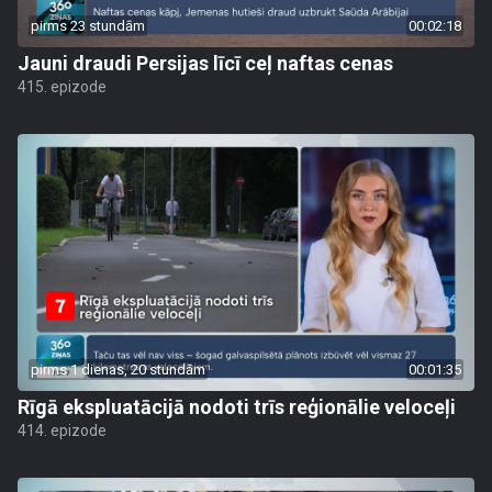
pirms 23 stundām
00:02:18
Jauni draudi Persijas līcī ceļ naftas cenas
415. epizode
pirms 1 dienas, 20 stundām
00:01:35
Rīgā ekspluatācijā nodoti trīs reģionālie veloceļi
414. epizode