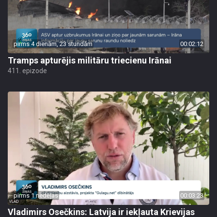
pirms 4 dienām, 23 stundām
00:02:12
Tramps apturējis militāru triecienu Irānai
411. epizode
pirms 1 nedēļas
00:03:23
Vladimirs Osečkins: Latvija ir iekļauta Krievijas