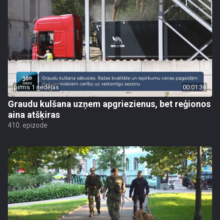
pirms 1 nedēļas
00:01:36
Graudu kulšana uzņem apgriezienus, bet reģionos
aina atšķiras
410. epizode