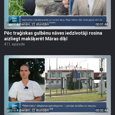
pirms 4 dienām, 22 stundām
00:01:44
Pēc traģiskas gulbēnu nāves iedzīvotāji rosina
aizliegt makšķerēt Māras dīķī
411. epizode
pirms 4 dienām, 22 stundām
00:02:44