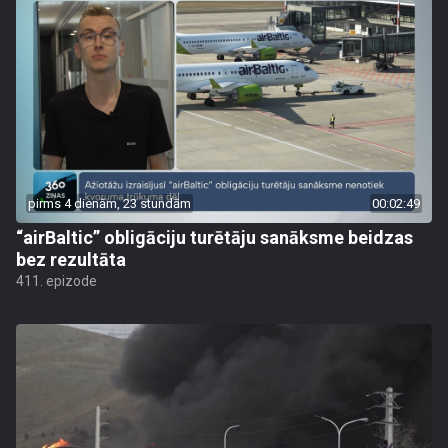
pirms 4 dienām, 23 stundām
00:02:49
“airBaltic” obligāciju turētāju sanāksme beidzas
bez rezultāta
411. epizode