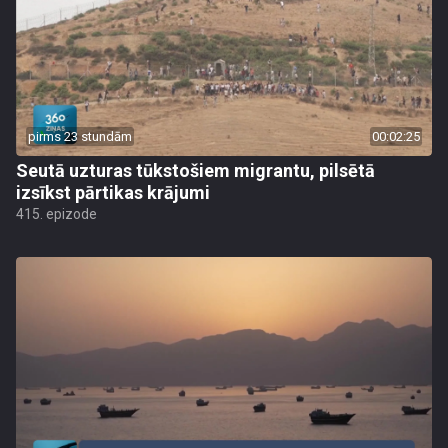
pirms 23 stundām
00:02:25
Seutā uzturas tūkstošiem migrantu, pilsētā
izsīkst pārtikas krājumi
415. epizode