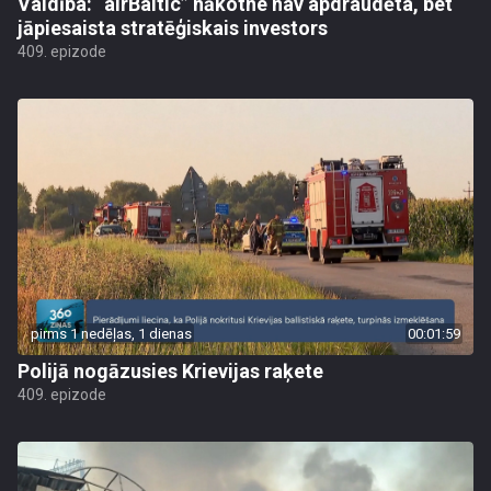
Valdība: “airBaltic” nākotne nav apdraudēta, bet
jāpiesaista stratēģiskais investors
409. epizode
pirms 1 nedēļas, 1 dienas
00:01:59
Polijā nogāzusies Krievijas raķete
409. epizode