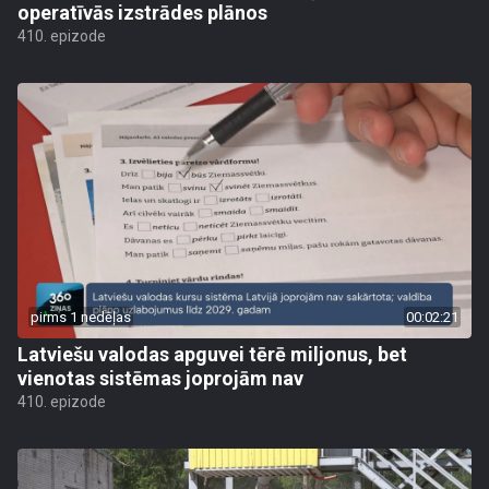
operatīvās izstrādes plānos
410. epizode
pirms 1 nedēļas
00:02:21
Latviešu valodas apguvei tērē miljonus, bet
vienotas sistēmas joprojām nav
410. epizode