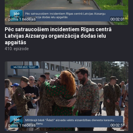
pirms 1 nedēļas
00:02:01
Pēc satraucošiem incidentiem Rīgas centrā
Latvijas Aizsargu organizācija dodas ielu
apgaitās
410. epizode
pirms 1 nedēļas
00:02:51