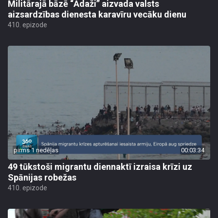
Militārajā bāzē “Ādaži” aizvada valsts
aizsardzības dienesta karavīru vecāku dienu
410. epizode
pirms 1 nedēļas
00:03:34
49 tūkstoši migrantu diennaktī izraisa krīzi uz
Spānijas robežas
410. epizode