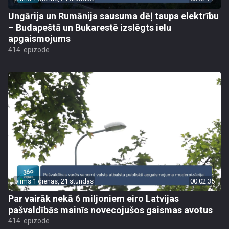
Ungārija un Rumānija sausuma dēļ taupa elektrību
– Budapeštā un Bukarestē izslēgts ielu
apgaismojums
414. epizode
pirms 1 dienas, 21 stundas
00:02:35
Par vairāk nekā 6 miljoniem eiro Latvijas
pašvaldībās mainīs novecojušos gaismas avotus
414. epizode