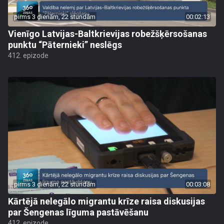
pirms 3 dienām, 22 stundām
00:02:13
Vienīgo Latvijas-Baltkrievijas robežšķērsošanas
punktu “Pāternieki” neslēgs
412. epizode
pirms 3 dienām, 22 stundām
00:03:08
Kārtējā nelegālo migrantu krīze raisa diskusijas
par Šengenas līguma pastāvēšanu
412. epizode