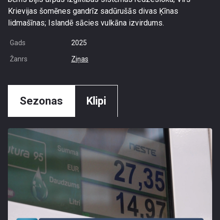
Krievijas šomēnes gandrīz sadūrušās divas Ķīnas
lidmašīnas; Islandē sācies vulkāna izvirdums.
Gads
2025
Žanrs
Ziņas
Sezonas
Klipi