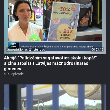
pirms 1 dienas, 21 stundas
00:03:16
Akcijā “Palīdzēsim sagatavoties skolai kopā!”
aicina atbalstīt Latvijas maznodrošinātās
ģimenes
414. epizode