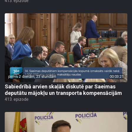
413. epizode
pirms 2 dienām, 23 stundām
00:03:21
Sabiedrībā arvien skaļāk diskutē par Saeimas
deputātu mājokļu un transporta kompensācijām
413. epizode