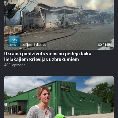
pirms 1 nedēļas, 1 dienas
00:01:58
Ukrainā piedzīvots viens no pēdējā laika
lielākajiem Krievijas uzbrukumiem
409. epizode