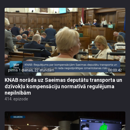
pirms 1 dienas, 22 stundām
00:03:42
KNAB norāda uz Saeimas deputātu transporta un
dzīvokļu kompensāciju normatīvā regulējuma
nepilnībām
414. epizode