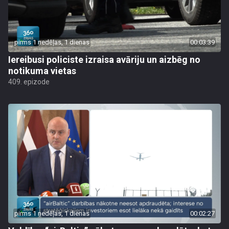
pirms 1 nedēļas, 1 dienas
00:03:39
Iereibusi policiste izraisa avāriju un aizbēg no
notikuma vietas
409. epizode
pirms 1 nedēļas, 1 dienas
00:02:27