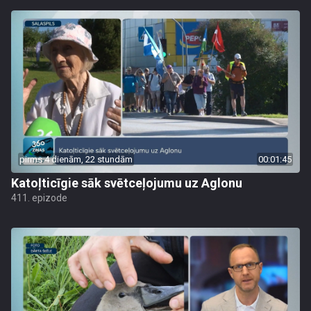
pirms 4 dienām, 22 stundām
00:01:45
Katoļticīgie sāk svētceļojumu uz Aglonu
411. epizode