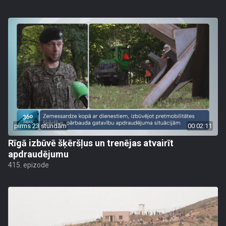
pirms 23 stundām
00:02:11
Rīgā izbūvē šķēršļus un trenējas atvairīt
apdraudējumu
415. epizode