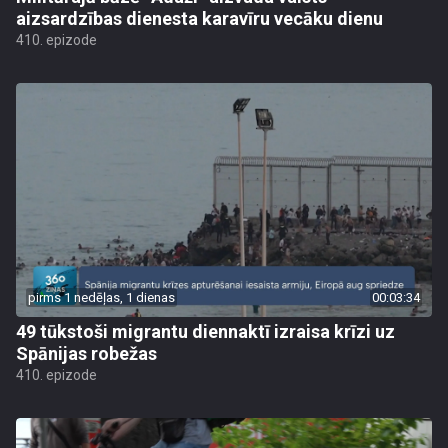
aizsardzības dienesta karavīru vecāku dienu
410. epizode
pirms 1 nedēļas, 1 dienas
00:03:34
49 tūkstoši migrantu diennaktī izraisa krīzi uz
Spānijas robežas
410. epizode