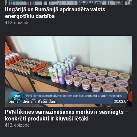
Ungārijā un Rumānijā apdraudēta valsts
energotīklu darbība
412. epizode
pirms 4 dienām, 8 stundām
00:03:04
PVN likmes samazināšanas mērķis ir sasniegts –
konkrēti produkti ir kļuvuši lētāki
412. epizode