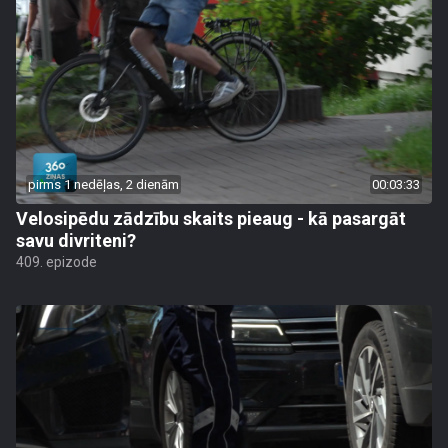
pirms 1 nedēļas, 2 dienām
00:03:33
Velosipēdu zādzību skaits pieaug - kā pasargāt
savu divriteni?
409. epizode