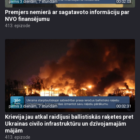
pirms 3 dienām, 7 stundām
00:02:03
Premjers nemierā ar sagatavoto informāciju par
NVO finansējumu
413. epizode
pirms 3 dienām, 7 stundām
00:02:31
Krievija jau atkal raidījusi ballistiskās raķetes pret
Ukrainas civilo infrastruktūru un dzīvojamajām
mājām
413. epizode