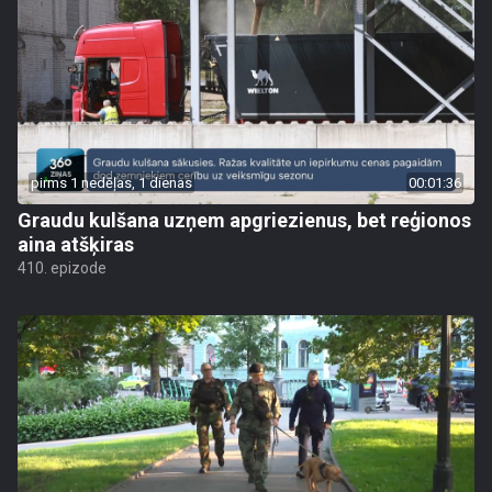
pirms 1 nedēļas, 1 dienas
00:01:36
Graudu kulšana uzņem apgriezienus, bet reģionos
aina atšķiras
410. epizode