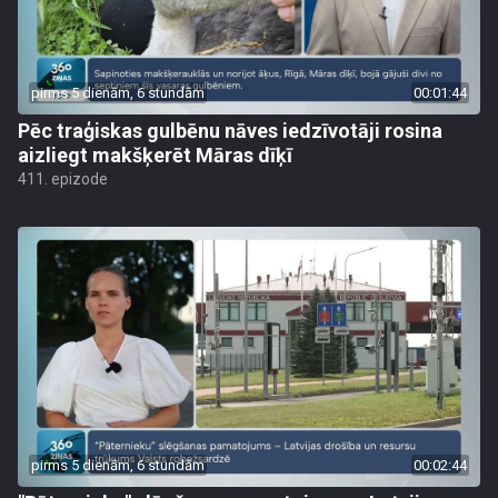
pirms 5 dienām, 6 stundām
00:01:44
Pēc traģiskas gulbēnu nāves iedzīvotāji rosina
aizliegt makšķerēt Māras dīķī
411. epizode
pirms 5 dienām, 6 stundām
00:02:44