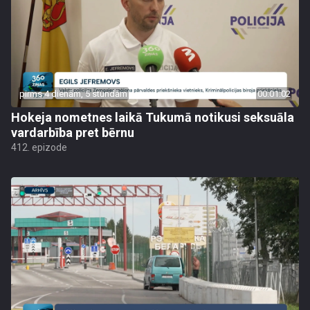
pirms 4 dienām, 5 stundām
00:01:02
Hokeja nometnes laikā Tukumā notikusi seksuāla
vardarbība pret bērnu
412. epizode