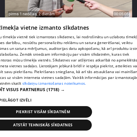
pirms 1 nedēļas, 2 dienām
00:05:05
Melleņu zelta drudzis: kas nosaka iepirkuma
 tīmekļa vietne izmanto sīkdatnes
cenu?
 tīmekļa vietnē tiek izmantotas sīkdatnes, lai nodrošinātu un uzlabotu tīmek
409. epizode
nes darbību., nosūtītu personalizētu reklāmu un satura ģenerēšanai, veiktu
āmas un satura mērījumus, auditorijas datu apkopošanu, kā arī produktu izst
zlabošanu. Zemāk sniedzam informāciju par visām sīkdatnēm, kuras tiek
ntotas mūsu tīmekļa vietnēs. Sīkdatnes var atšķirties atkarībā no apmeklētā
rneta vietnes sadaļas. Lietotājam jebkurā brīdī ir iespēja piekrist, atteikties va
īt savu piekrišanu. Piekrišanas sniegšana, kā arī tās atsaukšana vai mainīša
ecas uz visām interneta vietnes sadaļām. Vairāk informācijas par izmantotaj
atnēm skatīt
sīkdatņu izmantošanas noteikumos.
ĪT VISUS PARTNERUS
(1718) →
PIELĀGOT IZVĒLI
PIEKRIST VISĀM SĪKDATNĒM
pirms 1 nedēļas, 2 dienām
00:02:49
ATSTĀT TEHNISKĀS SĪKDATNES
Ogas un sēnes šogad dārgākas, bet uzpirkšanas
punktos to krietni mazāk