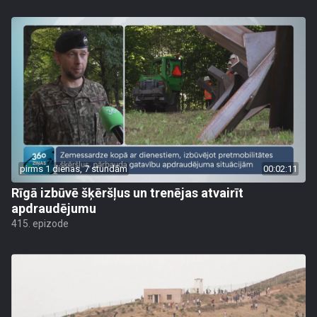
pirms 1 dienas, 7 stundām
00:02:11
Rīgā izbūvē šķēršļus un trenējas atvairīt
apdraudējumu
415. epizode