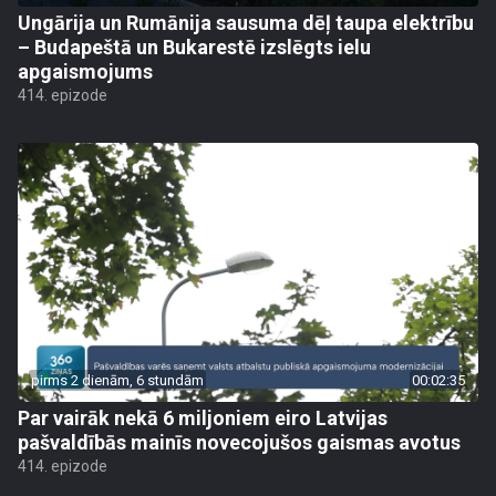
Ungārija un Rumānija sausuma dēļ taupa elektrību
– Budapeštā un Bukarestē izslēgts ielu
apgaismojums
414. epizode
pirms 2 dienām, 6 stundām
00:02:35
Par vairāk nekā 6 miljoniem eiro Latvijas
pašvaldībās mainīs novecojušos gaismas avotus
414. epizode