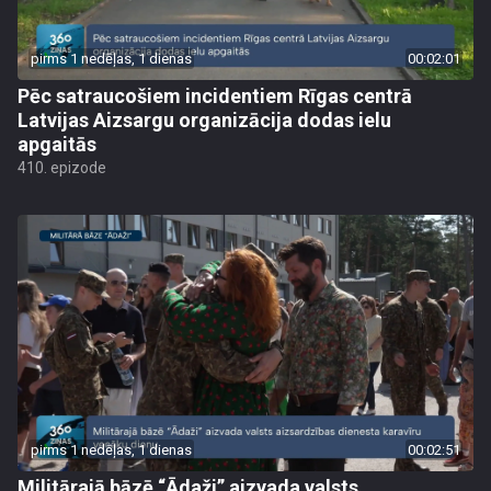
pirms 1 nedēļas, 1 dienas
00:02:01
Pēc satraucošiem incidentiem Rīgas centrā
Latvijas Aizsargu organizācija dodas ielu
apgaitās
410. epizode
pirms 1 nedēļas, 1 dienas
00:02:51
Militārajā bāzē “Ādaži” aizvada valsts