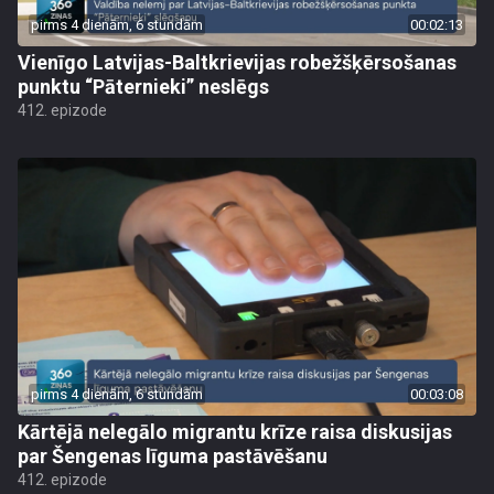
pirms 4 dienām, 6 stundām
00:02:13
Vienīgo Latvijas-Baltkrievijas robežšķērsošanas
punktu “Pāternieki” neslēgs
412. epizode
pirms 4 dienām, 6 stundām
00:03:08
Kārtējā nelegālo migrantu krīze raisa diskusijas
par Šengenas līguma pastāvēšanu
412. epizode