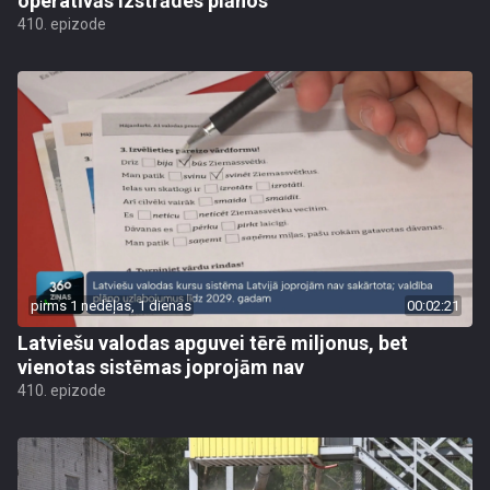
operatīvās izstrādes plānos
410. epizode
pirms 1 nedēļas, 1 dienas
00:02:21
Latviešu valodas apguvei tērē miljonus, bet
vienotas sistēmas joprojām nav
410. epizode