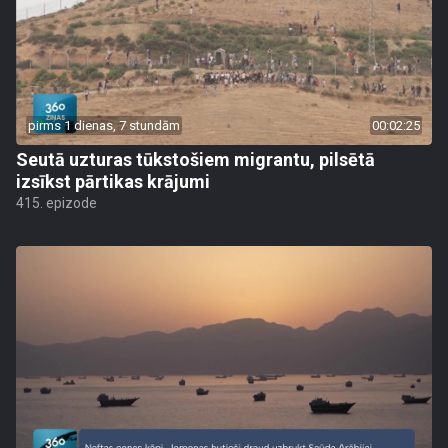
pirms 1 dienas, 7 stundām
00:02:25
Seutā uzturas tūkstošiem migrantu, pilsētā
izsīkst pārtikas krājumi
415. epizode