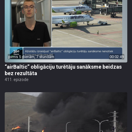
pirms 5 dienām, 7 stundām
00:02:49
“airBaltic” obligāciju turētāju sanāksme beidzas
bez rezultāta
411. epizode