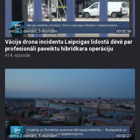
pirms 2 dienām, 5 stundām
00:02:56
Vācija drona incidentu Leipcigas lidostā dēvē par
profesionāli paveiktu hibrīdkara operāciju
414. epizode
pirms 2 dienām, 5 stundām
00:02:27