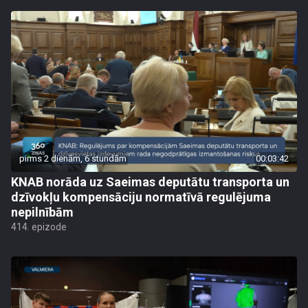
pirms 2 dienām, 6 stundām
00:03:42
KNAB norāda uz Saeimas deputātu transporta un
dzīvokļu kompensāciju normatīvā regulējuma
nepilnībām
414. epizode