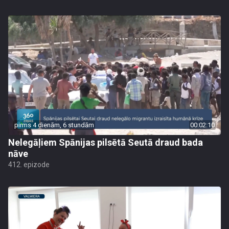
pirms 4 dienām, 6 stundām
00:02:10
Nelegāļiem Spānijas pilsētā Seutā draud bada
nāve
412. epizode