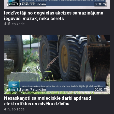
pirms 1 dienas, 7 stundām
00:03:26
Iedzīvotāji no degvielas akcīzes samazinājuma
ieguvuši mazāk, nekā cerēts
415. epizode
pirms 1 dienas, 7 stundām
00:02:47
Nesaskaņoti saimnieciskie darbi apdraud
elektrotīklus un cilvēku dzīvību
415. epizode