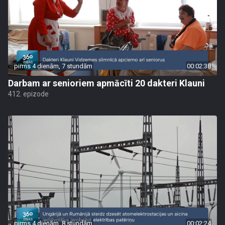
pirms 4 dienām, 7 stundām
00:02:38
Darbam ar senioriem apmācīti 20 dakteri Klauni
412. epizode
pirms 4 dienām, 8 stundām
00:02:24