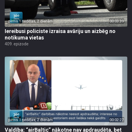
pirms 1 nedēļas, 2 dienām
00:03:39
Iereibusi policiste izraisa avāriju un aizbēg no
notikuma vietas
409. epizode
pirms 1 nedēļas, 2 dienām
00:02:27
Valdība: “airBaltic” nākotne nav apdraudēta, bet