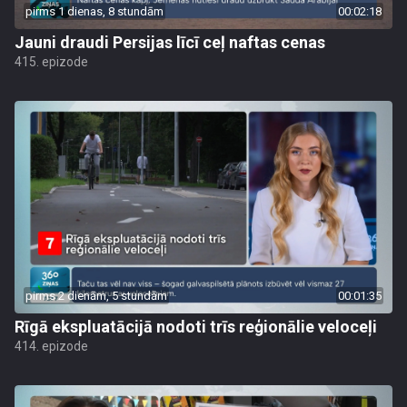
pirms 1 dienas, 8 stundām
00:02:18
Jauni draudi Persijas līcī ceļ naftas cenas
415. epizode
pirms 2 dienām, 5 stundām
00:01:35
Rīgā ekspluatācijā nodoti trīs reģionālie veloceļi
414. epizode