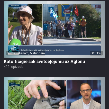
pirms 5 dienām, 6 stundām
00:01:45
Katoļticīgie sāk svētceļojumu uz Aglonu
411. epizode