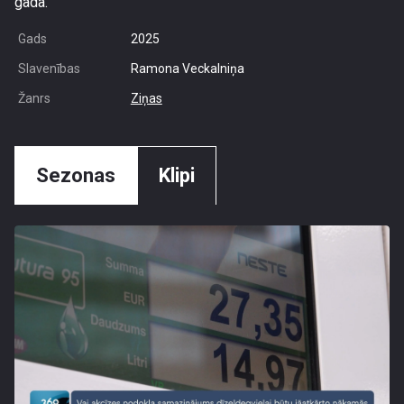
gada.
Gads
2025
Slavenības
Ramona Veckalniņa
Žanrs
Ziņas
Sezonas
Klipi