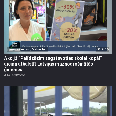
pirms 2 dienām, 5 stundām
00:03:16
Akcijā “Palīdzēsim sagatavoties skolai kopā!”
aicina atbalstīt Latvijas maznodrošinātās
ģimenes
414. epizode