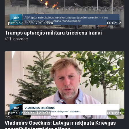
pirms 5 dienām, 7 stundām
00:02:12
Tramps apturējis militāru triecienu Irānai
411. epizode
pirms 1 nedēļas, 1 dienas
00:03:23
Vladimirs Osečkins: Latvija ir iekļauta Krievijas