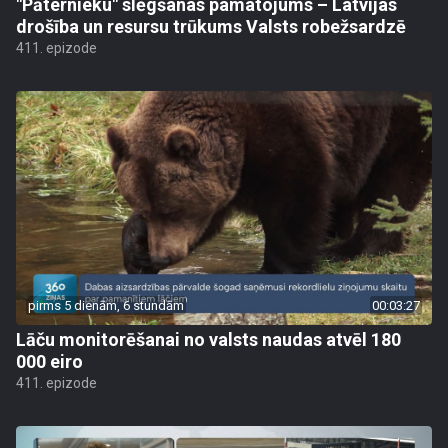
"Pāternieku" slēgšanas pamatojums – Latvijas
drošība un resursu trūkums Valsts robežsardzē
411. epizode
pirms 5 dienām, 6 stundām
00:03:27
Lāču monitorēšanai no valsts naudas atvēl 180
000 eiro
411. epizode