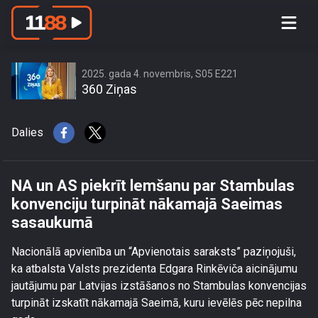
NA un AS piekrīt lemšanu par
Stambulas konvenciju turpināt
nākamajā Saeimas sasaukumā
2025. gada 4. novembris, S05 E221
360 Ziņas
Dalies
NA un AS piekrīt lemšanu par Stambulas
konvenciju turpināt nākamajā Saeimas
sasaukumā
Nacionālā apvienība un “Apvienotais saraksts” paziņojuši,
ka atbalsta Valsts prezidenta Edgara Rinkēviča aicinājumu
jautājumu par Latvijas izstāšanos no Stambulas konvencijas
turpināt izskatīt nākamajā Saeimā, kuru ievēlēs pēc nepilna