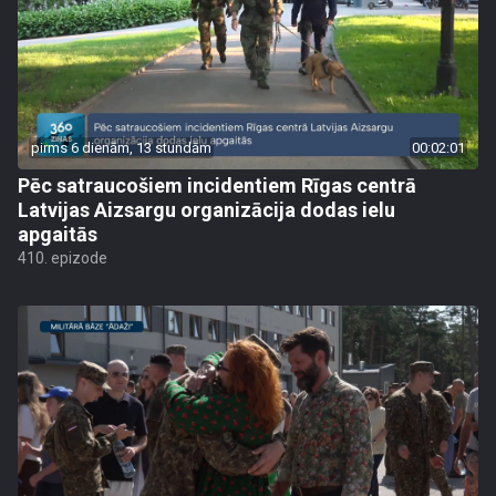
pirms 6 dienām, 13 stundām
00:02:01
Pēc satraucošiem incidentiem Rīgas centrā
Latvijas Aizsargu organizācija dodas ielu
apgaitās
410. epizode