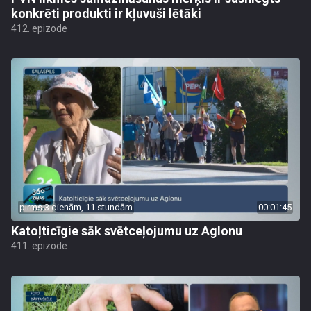
konkrēti produkti ir kļuvuši lētāki
412. epizode
pirms 3 dienām, 11 stundām
00:01:45
Katoļticīgie sāk svētceļojumu uz Aglonu
411. epizode