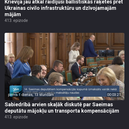
Krievija jau atkal raidījusi ballistiskās raķetes pret
Ukrainas civilo infrastruktūru un dzīvojamajām
mājām
413. epizode
pirms 1 dienas, 13 stundām
00:03:21
Sabiedrībā arvien skaļāk diskutē par Saeimas
deputātu mājokļu un transporta kompensācijām
413. epizode