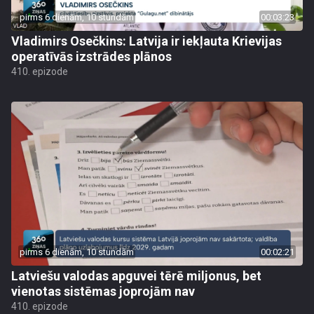
pirms 6 dienām, 10 stundām
00:03:23
Vladimirs Osečkins: Latvija ir iekļauta Krievijas
operatīvās izstrādes plānos
410. epizode
pirms 6 dienām, 10 stundām
00:02:21
Latviešu valodas apguvei tērē miljonus, bet
vienotas sistēmas joprojām nav
410. epizode