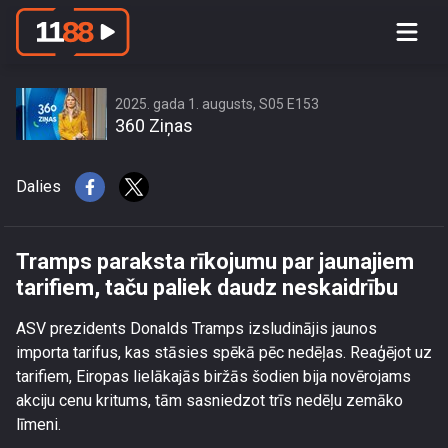
Tramps paraksta rīkojumu par
jaunajiem tarifiem, taču paliek daudz
neskaidrību
2025. gada 1. augusts, S05 E153
360 Ziņas
Dalies
Tramps paraksta rīkojumu par jaunajiem
tarifiem, taču paliek daudz neskaidrību
ASV prezidents Donalds Tramps izsludinājis jaunos
importa tarifus, kas stāsies spēkā pēc nedēļas. Reaģējot uz
tarifiem, Eiropas lielākajās biržās šodien bija novērojams
akciju cenu kritums, tām sasniedzot trīs nedēļu zemāko
līmeni.