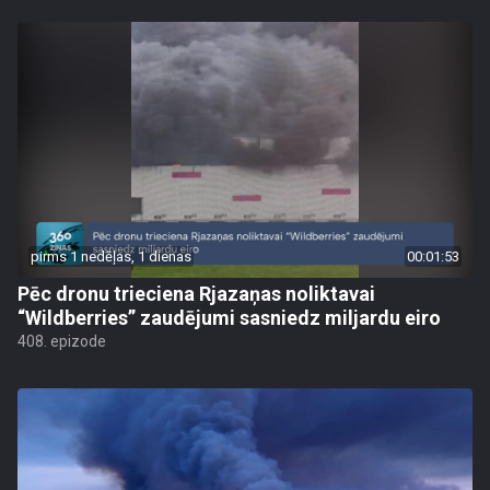
pirms 1 nedēļas, 1 dienas
00:01:53
Pēc dronu trieciena Rjazaņas noliktavai
“Wildberries” zaudējumi sasniedz miljardu eiro
408. epizode