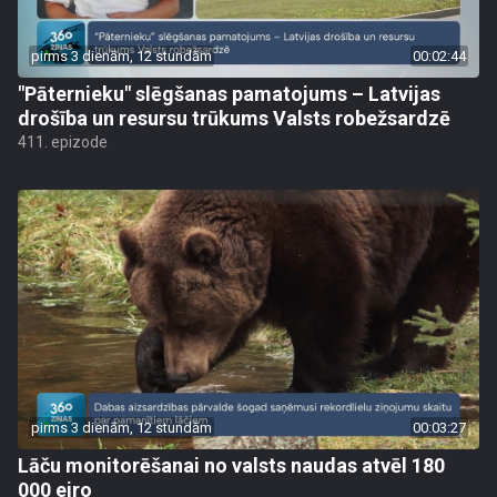
pirms 3 dienām, 12 stundām
00:02:44
"Pāternieku" slēgšanas pamatojums – Latvijas
drošība un resursu trūkums Valsts robežsardzē
411. epizode
pirms 3 dienām, 12 stundām
00:03:27
Lāču monitorēšanai no valsts naudas atvēl 180
000 eiro