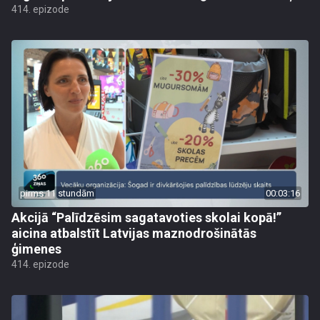
414. epizode
pirms 11 stundām
00:03:16
Akcijā “Palīdzēsim sagatavoties skolai kopā!”
aicina atbalstīt Latvijas maznodrošinātās
ģimenes
414. epizode