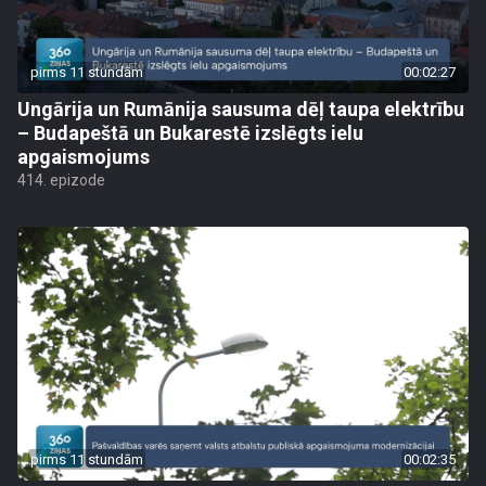
pirms 11 stundām
00:02:27
Ungārija un Rumānija sausuma dēļ taupa elektrību
– Budapeštā un Bukarestē izslēgts ielu
apgaismojums
414. epizode
pirms 11 stundām
00:02:35