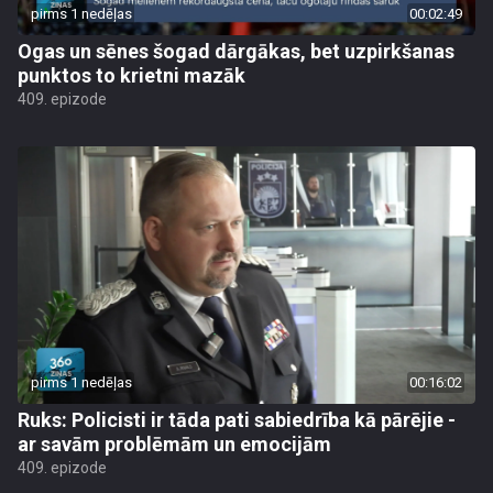
pirms 1 nedēļas
00:02:49
Ogas un sēnes šogad dārgākas, bet uzpirkšanas
punktos to krietni mazāk
409. epizode
pirms 1 nedēļas
00:16:02
Ruks: Policisti ir tāda pati sabiedrība kā pārējie -
ar savām problēmām un emocijām
409. epizode