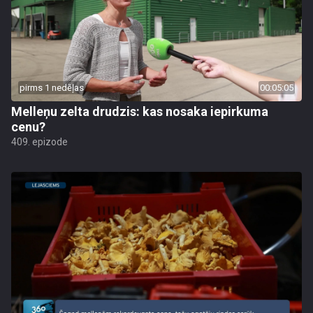
pirms 1 nedēļas
00:05:05
Melleņu zelta drudzis: kas nosaka iepirkuma
cenu?
409. epizode