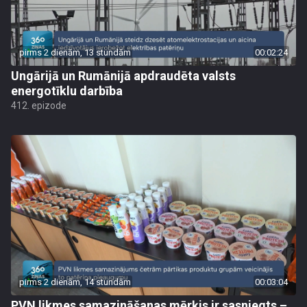
pirms 2 dienām, 13 stundām
00:02:24
Ungārijā un Rumānijā apdraudēta valsts
energotīklu darbība
412. epizode
pirms 2 dienām, 14 stundām
00:03:04
PVN likmes samazināšanas mērķis ir sasniegts –