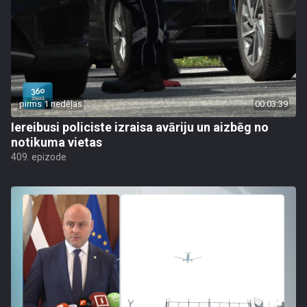
pirms 1 nedēļas
00:03:39
Iereibusi policiste izraisa avāriju un aizbēg no
notikuma vietas
409. epizode