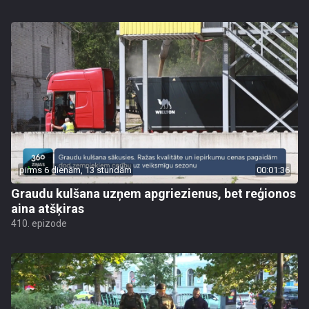
pirms 6 dienām, 13 stundām
00:01:36
Graudu kulšana uzņem apgriezienus, bet reģionos
aina atšķiras
410. epizode