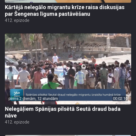
Kārtējā nelegālo migrantu krīze raisa diskusijas
par Šengenas līguma pastāvēšanu
412. epizode
pirms 2 dienām, 12 stundām
00:02:10
Nelegāļiem Spānijas pilsētā Seutā draud bada
nāve
412. epizode