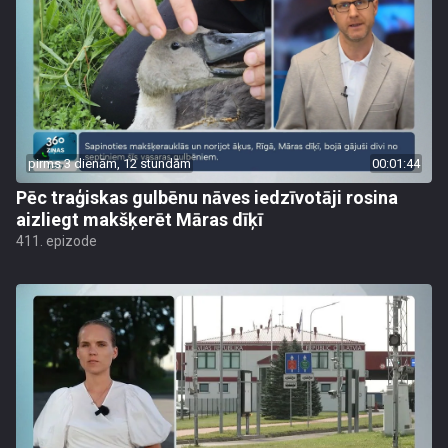
pirms 3 dienām, 12 stundām
00:01:44
Pēc traģiskas gulbēnu nāves iedzīvotāji rosina
aizliegt makšķerēt Māras dīķī
411. epizode