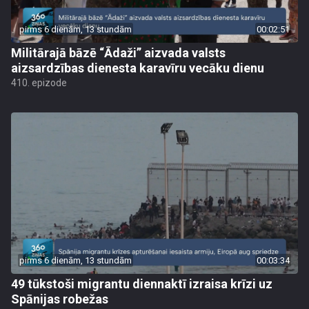
pirms 6 dienām, 13 stundām
00:02:51
Militārajā bāzē “Ādaži” aizvada valsts
aizsardzības dienesta karavīru vecāku dienu
410. epizode
pirms 6 dienām, 13 stundām
00:03:34
49 tūkstoši migrantu diennaktī izraisa krīzi uz
Spānijas robežas