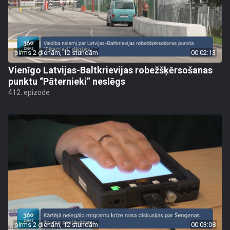
pirms 2 dienām, 12 stundām
00:02:13
Vienīgo Latvijas-Baltkrievijas robežšķērsošanas
punktu “Pāternieki” neslēgs
412. epizode
pirms 2 dienām, 12 stundām
00:03:08