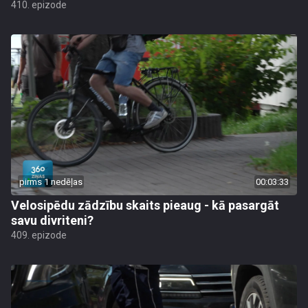
410. epizode
pirms 1 nedēļas
00:03:33
Velosipēdu zādzību skaits pieaug - kā pasargāt
savu divriteni?
409. epizode