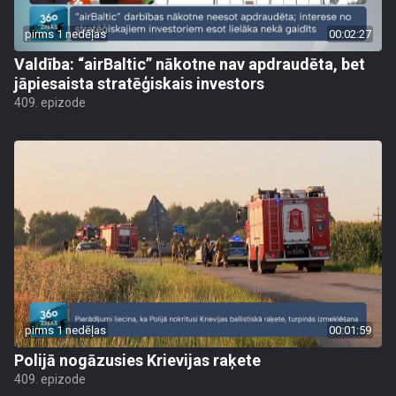
pirms 1 nedēļas
00:02:27
Valdība: “airBaltic” nākotne nav apdraudēta, bet
jāpiesaista stratēģiskais investors
409. epizode
pirms 1 nedēļas
00:01:59
Polijā nogāzusies Krievijas raķete
409. epizode