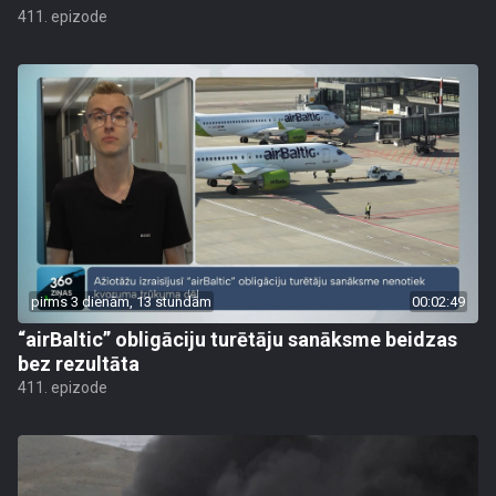
411. epizode
pirms 3 dienām, 13 stundām
00:02:49
“airBaltic” obligāciju turētāju sanāksme beidzas
bez rezultāta
411. epizode