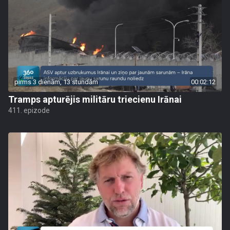
pirms 3 dienām, 13 stundām
00:02:12
Tramps apturējis militāru triecienu Irānai
411. epizode