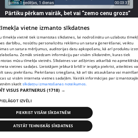
pirms 1 nedēļas, 1 dienas
00:03:37
Pārtiku pērkam vairāk, bet vai “zemo cenu grozs”
tiešām samazina kopējo čeku?
 tīmekļa vietne izmanto sīkdatnes
408. epizode
 tīmekļa vietnē tiek izmantotas sīkdatnes, lai nodrošinātu un uzlabotu tīmek
nes darbību., nosūtītu personalizētu reklāmu un satura ģenerēšanai, veiktu
āmas un satura mērījumus, auditorijas datu apkopošanu, kā arī produktu izst
zlabošanu. Zemāk sniedzam informāciju par visām sīkdatnēm, kuras tiek
ntotas mūsu tīmekļa vietnēs. Sīkdatnes var atšķirties atkarībā no apmeklētā
rneta vietnes sadaļas. Lietotājam jebkurā brīdī ir iespēja piekrist, atteikties va
īt savu piekrišanu. Piekrišanas sniegšana, kā arī tās atsaukšana vai mainīša
ecas uz visām interneta vietnes sadaļām. Vairāk informācijas par izmantotaj
atnēm skatīt
sīkdatņu izmantošanas noteikumos.
ĪT VISUS PARTNERUS
(1718) →
PIELĀGOT IZVĒLI
pirms 1 nedēļas, 1 dienas
00:00:56
PIEKRIST VISĀM SĪKDATNĒM
Latvijā pirmajā Simulāciju centrā mediķi trenēsies
glābt dzīvības
ATSTĀT TEHNISKĀS SĪKDATNES
408. epizode