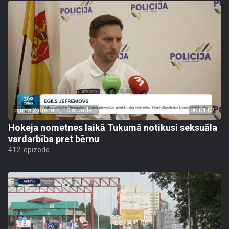
pirms 2 dienām, 10 stundām
00:01:02
Hokeja nometnes laikā Tukumā notikusi seksuāla
vardarbība pret bērnu
412. epizode