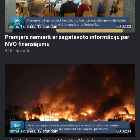
pirms 1 dienas, 12 stundām
00:02:03
Premjers nemierā ar sagatavoto informāciju par
NVO finansējumu
413. epizode
pirms 1 dienas, 12 stundām
00:02:31