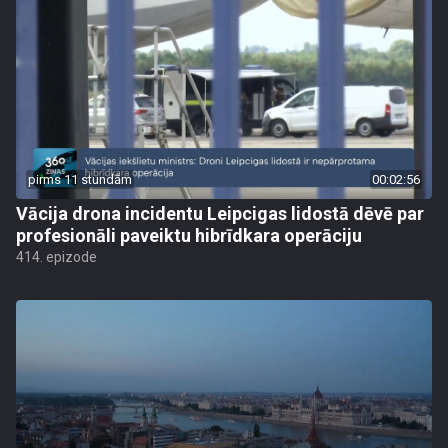
pirms 11 stundām
00:02:56
Vācija drona incidentu Leipcigas lidostā dēvē par
profesionāli paveiktu hibrīdkara operāciju
414. epizode