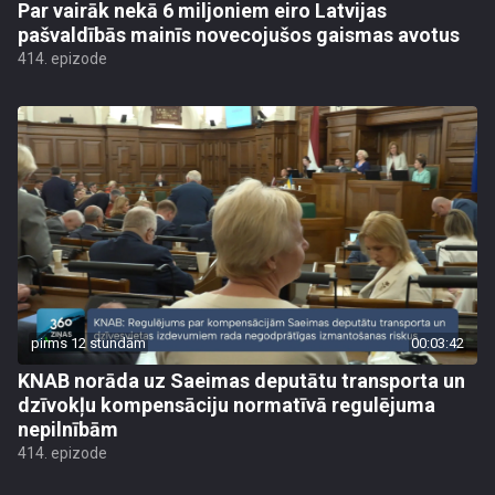
Par vairāk nekā 6 miljoniem eiro Latvijas
pašvaldībās mainīs novecojušos gaismas avotus
414. epizode
pirms 12 stundām
00:03:42
KNAB norāda uz Saeimas deputātu transporta un
dzīvokļu kompensāciju normatīvā regulējuma
nepilnībām
414. epizode