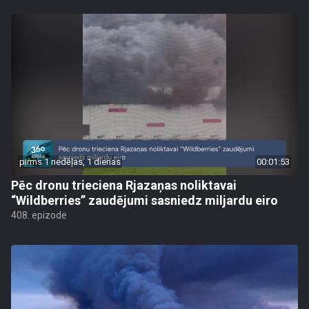
pirms 1 nedēļas, 1 dienas
00:01:53
Pēc dronu trieciena Rjazaņas noliktavai
“Wildberries” zaudējumi sasniedz miljardu eiro
408. epizode