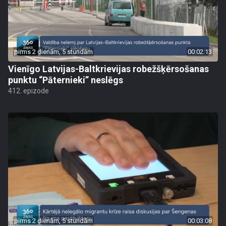
pirms 2 dienām, 5 stundām
00:02:13
Vienīgo Latvijas-Baltkrievijas robežšķērsošanas
punktu “Pāternieki” neslēgs
412. epizode
pirms 2 dienām, 5 stundām
00:03:08