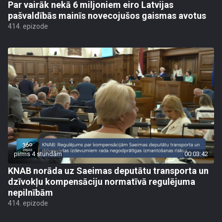
Par vairāk nekā 6 miljoniem eiro Latvijas
pašvaldībās mainīs novecojušos gaismas avotus
414. epizode
pirms 4 stundām
00:03:42
KNAB norāda uz Saeimas deputātu transporta un
dzīvokļu kompensāciju normatīvā regulējuma
nepilnībām
414. epizode