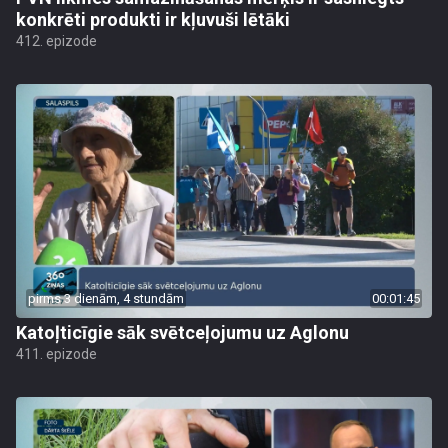
konkrēti produkti ir kļuvuši lētāki
412. epizode
pirms 3 dienām, 4 stundām
00:01:45
Katoļticīgie sāk svētceļojumu uz Aglonu
411. epizode