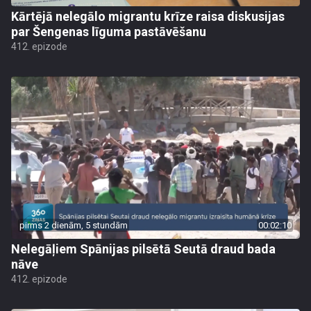
Kārtējā nelegālo migrantu krīze raisa diskusijas
par Šengenas līguma pastāvēšanu
412. epizode
pirms 2 dienām, 5 stundām
00:02:10
Nelegāļiem Spānijas pilsētā Seutā draud bada
nāve
412. epizode