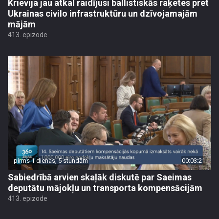
Krievija jau atkal raidījusi ballistiskās raķetes pret
Ukrainas civilo infrastruktūru un dzīvojamajām
mājām
413. epizode
pirms 1 dienas, 5 stundām
00:03:21
Sabiedrībā arvien skaļāk diskutē par Saeimas
deputātu mājokļu un transporta kompensācijām
413. epizode