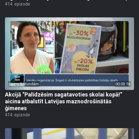
414. epizode
pirms 3 stundām
00:03:16
Akcijā “Palīdzēsim sagatavoties skolai kopā!”
aicina atbalstīt Latvijas maznodrošinātās
ģimenes
414. epizode