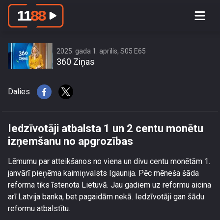
Iedzīvotāji atbalsta 1 un 2 centu
monētu izņemšanu no apgrozības
2025. gada 1. aprīlis, S05 E65
360 Ziņas
Dalies
Iedzīvotāji atbalsta 1 un 2 centu monētu
izņemšanu no apgrozības
Lēmumu par atteikšanos no viena un divu centu monētām 1.
janvārī pieņēma kaimiņvalsts Igaunija. Pēc mēneša šāda
reforma tiks īstenota Lietuvā. Jau gadiem uz reformu aicina
arī Latvija banka, bet pagaidām nekā. Iedzīvotāji gan šādu
reformu atbalstītu.