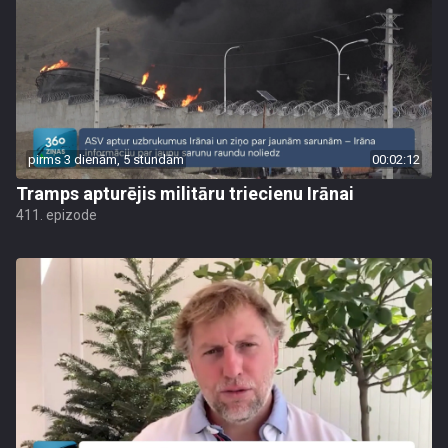
pirms 3 dienām, 5 stundām
00:02:12
Tramps apturējis militāru triecienu Irānai
411. epizode