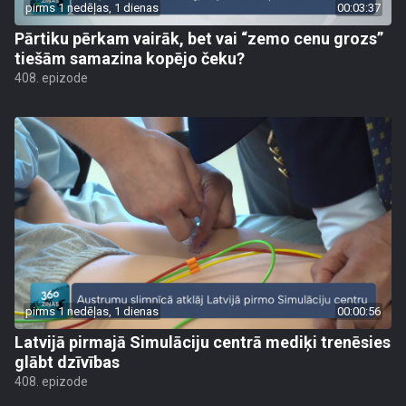
pirms 1 nedēļas, 1 dienas
00:03:37
Pārtiku pērkam vairāk, bet vai “zemo cenu grozs”
tiešām samazina kopējo čeku?
408. epizode
pirms 1 nedēļas, 1 dienas
00:00:56
Latvijā pirmajā Simulāciju centrā mediķi trenēsies
glābt dzīvības
408. epizode