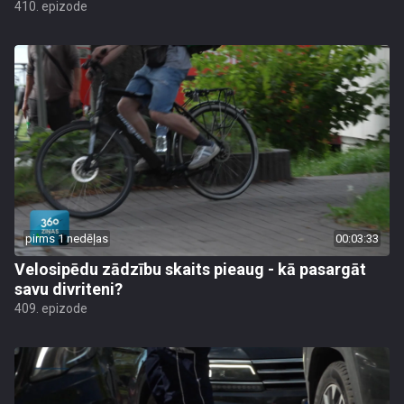
410. epizode
pirms 1 nedēļas
00:03:33
Velosipēdu zādzību skaits pieaug - kā pasargāt
savu divriteni?
409. epizode