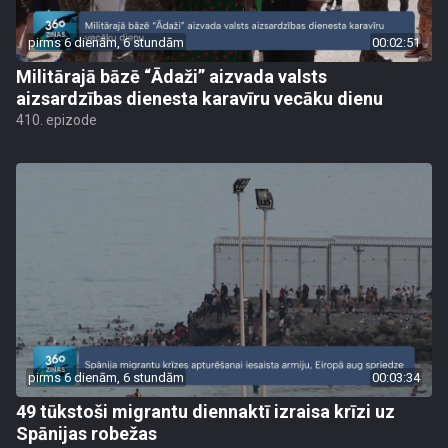
pirms 6 dienām, 6 stundām
00:02:51
Militārajā bāzē “Ādaži” aizvada valsts
aizsardzības dienesta karavīru vecāku dienu
410. epizode
pirms 6 dienām, 6 stundām
00:03:34
49 tūkstoši migrantu diennaktī izraisa krīzi uz
Spānijas robežas