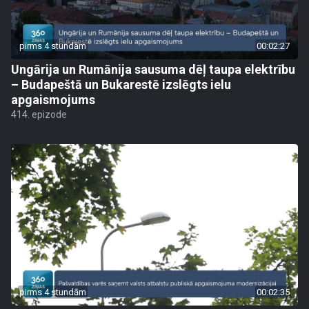
pirms 4 stundām
00:02:27
Ungārija un Rumānija sausuma dēļ taupa elektrību
– Budapeštā un Bukarestē izslēgts ielu
apgaismojums
414. epizode
pirms 4 stundām
00:02:35