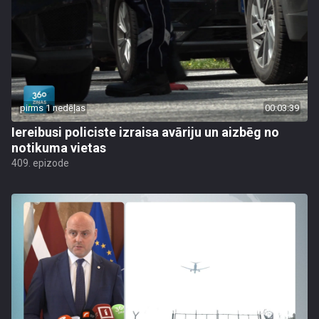
pirms 1 nedēļas
00:03:39
Iereibusi policiste izraisa avāriju un aizbēg no
notikuma vietas
409. epizode