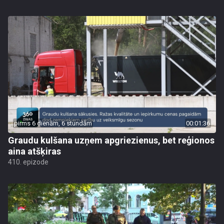
pirms 6 dienām, 6 stundām
00:01:36
Graudu kulšana uzņem apgriezienus, bet reģionos
aina atšķiras
410. epizode