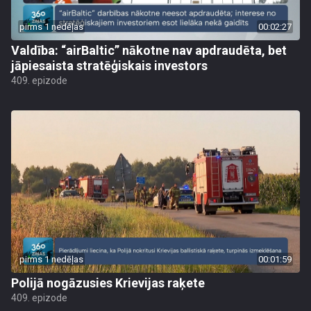
pirms 1 nedēļas
00:02:27
Valdība: “airBaltic” nākotne nav apdraudēta, bet
jāpiesaista stratēģiskais investors
409. epizode
pirms 1 nedēļas
00:01:59
Polijā nogāzusies Krievijas raķete
409. epizode