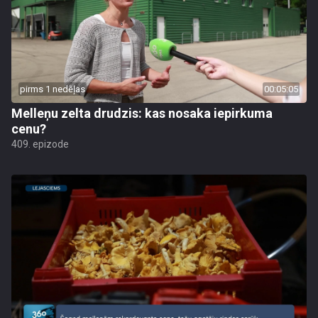
pirms 1 nedēļas
00:05:05
Melleņu zelta drudzis: kas nosaka iepirkuma
cenu?
409. epizode