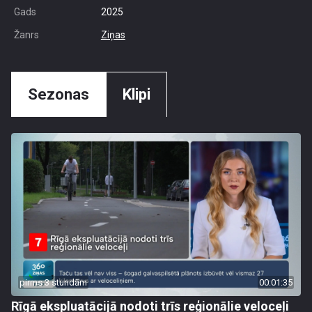
Gads
2025
Žanrs
Ziņas
Sezonas
Klipi
pirms 3 stundām
00:01:35
Rīgā ekspluatācijā nodoti trīs reģionālie veloceļi