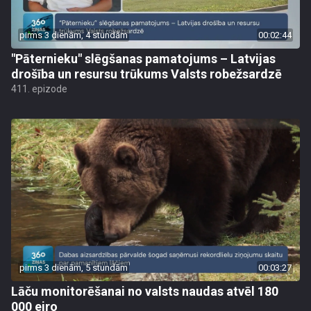
pirms 3 dienām, 4 stundām
00:02:44
"Pāternieku" slēgšanas pamatojums – Latvijas
drošība un resursu trūkums Valsts robežsardzē
411. epizode
pirms 3 dienām, 5 stundām
00:03:27
Lāču monitorēšanai no valsts naudas atvēl 180
000 eiro