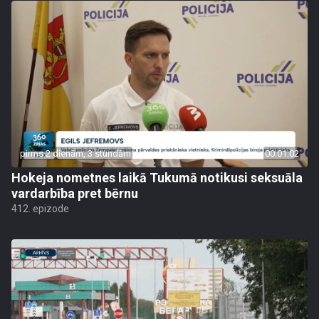
pirms 2 dienām, 3 stundām
00:01:02
Hokeja nometnes laikā Tukumā notikusi seksuāla
vardarbība pret bērnu
412. epizode