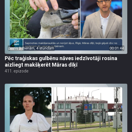
pirms 3 dienām, 4 stundām
00:01:44
Pēc traģiskas gulbēnu nāves iedzīvotāji rosina
aizliegt makšķerēt Māras dīķī
411. epizode