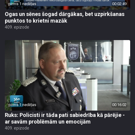
pirms 1 nedēļas
00:02:49
Ogas un sēnes šogad dārgākas, bet uzpirkšanas
punktos to krietni mazāk
409. epizode
pirms 1 nedēļas
00:16:02
Ruks: Policisti ir tāda pati sabiedrība kā pārējie -
ar savām problēmām un emocijām
409. epizode