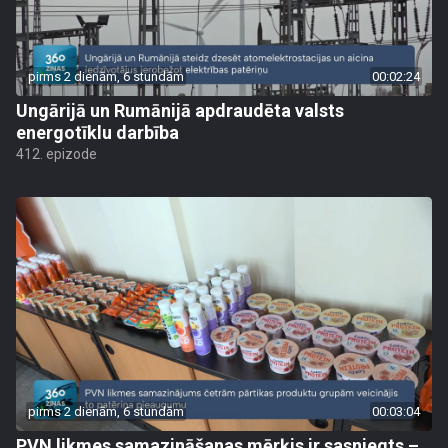
pirms 2 dienām, 6 stundām
00:02:24
Ungārijā un Rumānijā apdraudēta valsts
energotīklu darbība
412. epizode
pirms 2 dienām, 6 stundām
00:03:04
PVN likmes samazināšanas mērķis ir sasniegts –