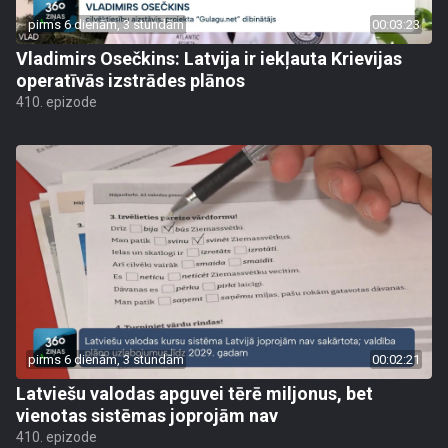
pirms 6 dienām, 3 stundām
00:03:23
Vladimirs Osečkins: Latvija ir iekļauta Krievijas
operatīvās izstrādes plānos
410. epizode
pirms 6 dienām, 3 stundām
00:02:21
Latviešu valodas apguvei tērē miljonus, bet
vienotas sistēmas joprojām nav
410. epizode