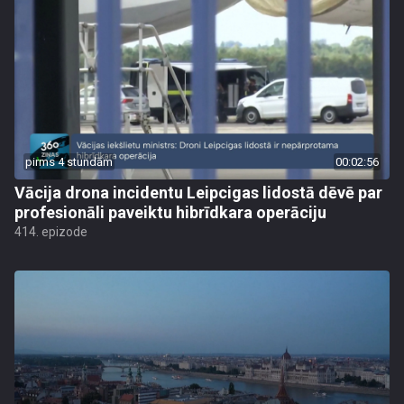
pirms 4 stundām
00:02:56
Vācija drona incidentu Leipcigas lidostā dēvē par
profesionāli paveiktu hibrīdkara operāciju
414. epizode