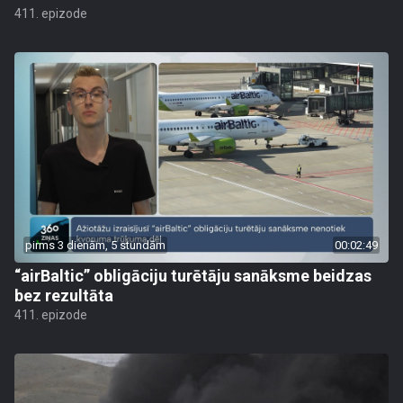
411. epizode
pirms 3 dienām, 5 stundām
00:02:49
“airBaltic” obligāciju turētāju sanāksme beidzas
bez rezultāta
411. epizode