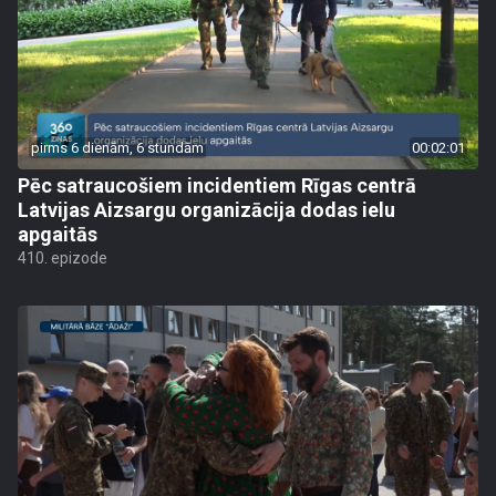
pirms 6 dienām, 6 stundām
00:02:01
Pēc satraucošiem incidentiem Rīgas centrā
Latvijas Aizsargu organizācija dodas ielu
apgaitās
410. epizode