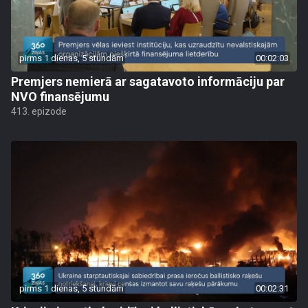
pirms 1 dienas, 5 stundām
00:02:03
Premjers nemierā ar sagatavoto informāciju par
NVO finansējumu
413. epizode
pirms 1 dienas, 5 stundām
00:02:31