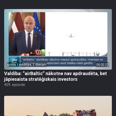
pirms 1 nedēļas, 2 dienām
00:02:27
Valdība: “airBaltic” nākotne nav apdraudēta, bet
jāpiesaista stratēģiskais investors
409. epizode