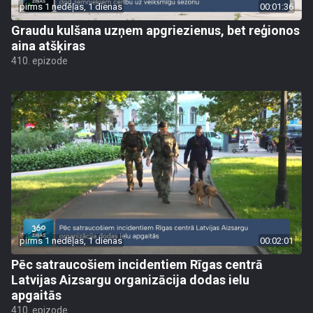
pirms 1 nedēļas, 1 dienas
00:01:36
Graudu kulšana uzņem apgriezienus, bet reģionos
aina atšķiras
410. epizode
pirms 1 nedēļas, 1 dienas
00:02:01
Pēc satraucošiem incidentiem Rīgas centrā
Latvijas Aizsargu organizācija dodas ielu
apgaitās
410. epizode