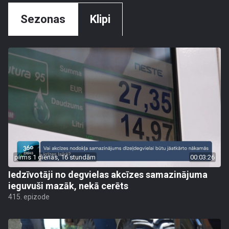
Sezonas
Klipi
pirms 1 dienas, 16 stundām
00:03:26
Iedzīvotāji no degvielas akcīzes samazinājuma
ieguvuši mazāk, nekā cerēts
415. epizode