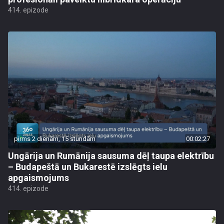
414. epizode
pirms 2 dienām, 15 stundām
00:02:27
Ungārija un Rumānija sausuma dēļ taupa elektrību
– Budapeštā un Bukarestē izslēgts ielu
apgaismojums
414. epizode