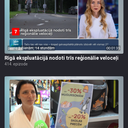
pirms 2 dienām, 14 stundām
00:01:35
Rīgā ekspluatācijā nodoti trīs reģionālie veloceļi
414. epizode