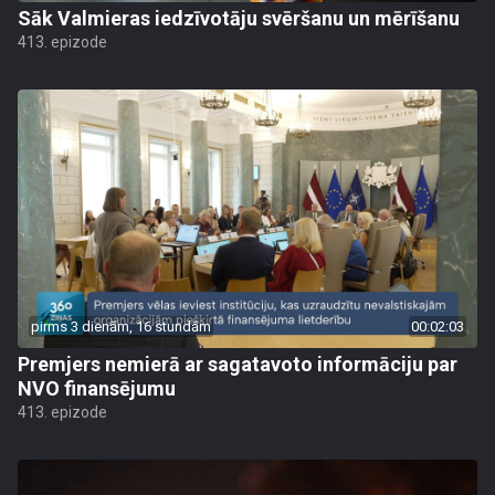
Sāk Valmieras iedzīvotāju svēršanu un mērīšanu
413. epizode
pirms 3 dienām, 16 stundām
00:02:03
Premjers nemierā ar sagatavoto informāciju par
NVO finansējumu
413. epizode