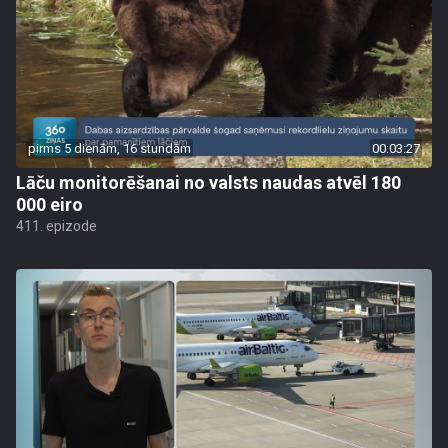
pirms 5 dienām, 16 stundām
00:03:27
Lāču monitorēšanai no valsts naudas atvēl 180
000 eiro
411. epizode