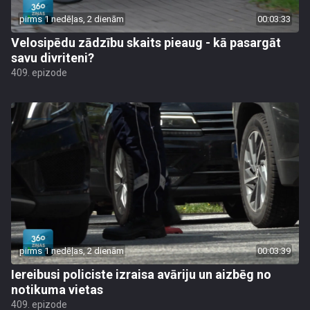
pirms 1 nedēļas, 2 dienām
00:03:33
Velosipēdu zādzību skaits pieaug - kā pasargāt
savu divriteni?
409. epizode
pirms 1 nedēļas, 2 dienām
00:03:39
Iereibusi policiste izraisa avāriju un aizbēg no
notikuma vietas
409. epizode