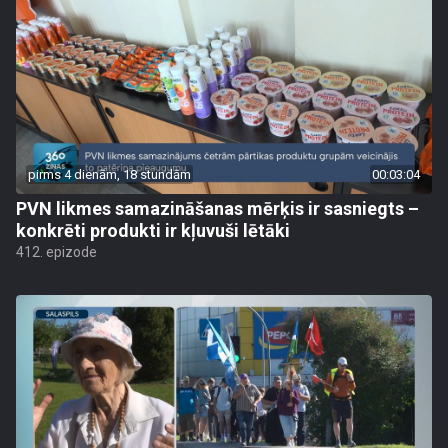
pirms 4 dienām, 18 stundām
00:03:04
PVN likmes samazināšanas mērķis ir sasniegts –
konkrēti produkti ir kļuvuši lētāki
412. epizode