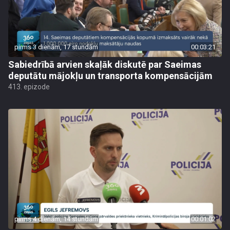
pirms 3 dienām, 17 stundām
00:03:21
Sabiedrībā arvien skaļāk diskutē par Saeimas
deputātu mājokļu un transporta kompensācijām
413. epizode
pirms 4 dienām, 14 stundām
00:01:02