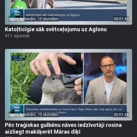
pirms 5 dienām, 15 stundām
00:01:45
Katoļticīgie sāk svētceļojumu uz Aglonu
411. epizode
pirms 5 dienām, 15 stundām
00:01:44
Pēc traģiskas gulbēnu nāves iedzīvotāji rosina
aizliegt makšķerēt Māras dīķī