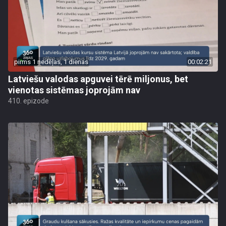
pirms 1 nedēļas, 1 dienas
00:02:21
Latviešu valodas apguvei tērē miljonus, bet
vienotas sistēmas joprojām nav
410. epizode