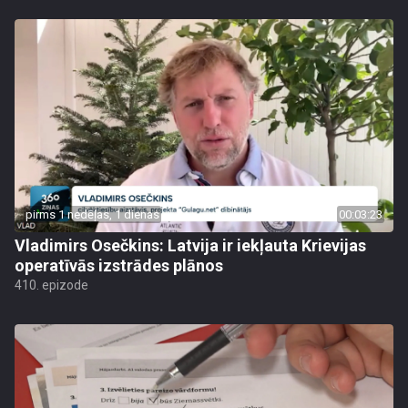
pirms 1 nedēļas, 1 dienas
00:03:23
Vladimirs Osečkins: Latvija ir iekļauta Krievijas
operatīvās izstrādes plānos
410. epizode