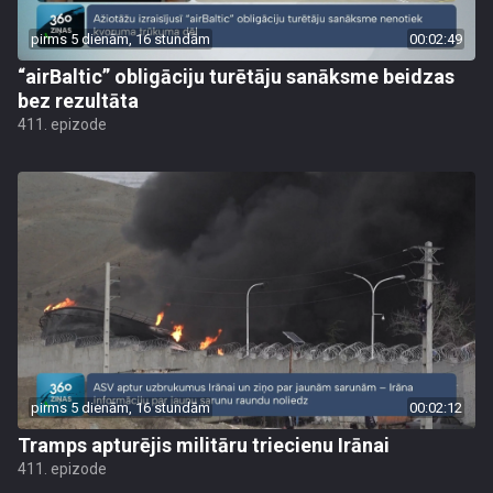
pirms 5 dienām, 16 stundām
00:02:49
“airBaltic” obligāciju turētāju sanāksme beidzas
bez rezultāta
411. epizode
pirms 5 dienām, 16 stundām
00:02:12
Tramps apturējis militāru triecienu Irānai
411. epizode