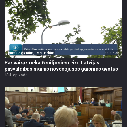
pirms 2 dienām, 15 stundām
00:02:35
Par vairāk nekā 6 miljoniem eiro Latvijas
pašvaldībās mainīs novecojušos gaismas avotus
414. epizode