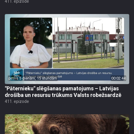
411. epizode
pirms 5 dienām, 15 stundām
00:02:44
"Pāternieku" slēgšanas pamatojums – Latvijas
drošība un resursu trūkums Valsts robežsardzē
411. epizode