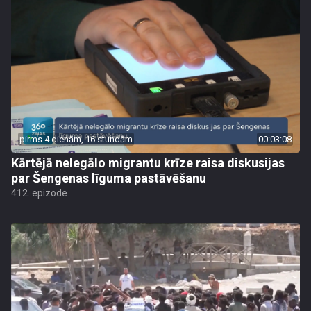
pirms 4 dienām, 16 stundām
00:03:08
Kārtējā nelegālo migrantu krīze raisa diskusijas
par Šengenas līguma pastāvēšanu
412. epizode