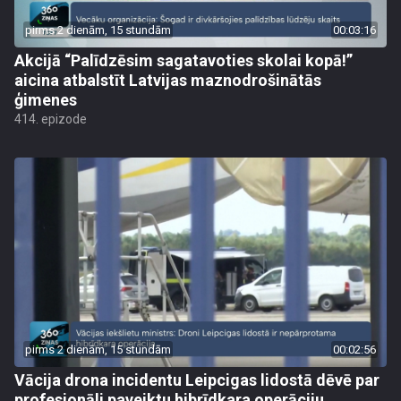
pirms 2 dienām, 15 stundām
00:03:16
Akcijā “Palīdzēsim sagatavoties skolai kopā!”
aicina atbalstīt Latvijas maznodrošinātās
ģimenes
414. epizode
pirms 2 dienām, 15 stundām
00:02:56
Vācija drona incidentu Leipcigas lidostā dēvē par
profesionāli paveiktu hibrīdkara operāciju