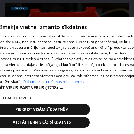
 tīmekļa vietne izmanto sīkdatnes
 tīmekļa vietnē tiek izmantotas sīkdatnes, lai nodrošinātu un uzlabotu tīmek
nes darbību., nosūtītu personalizētu reklāmu un satura ģenerēšanai, veiktu
āmas un satura mērījumus, auditorijas datu apkopošanu, kā arī produktu izst
zlabošanu. Zemāk sniedzam informāciju par visām sīkdatnēm, kuras tiek
ntotas mūsu tīmekļa vietnēs. Sīkdatnes var atšķirties atkarībā no apmeklētā
rneta vietnes sadaļas. Lietotājam jebkurā brīdī ir iespēja piekrist, atteikties va
pirms 1 nedēļas, 2 dienām
00:02:49
īt savu piekrišanu. Piekrišanas sniegšana, kā arī tās atsaukšana vai mainīša
ecas uz visām interneta vietnes sadaļām. Vairāk informācijas par izmantotaj
Ogas un sēnes šogad dārgākas, bet uzpirkšanas
atnēm skatīt
sīkdatņu izmantošanas noteikumos.
punktos to krietni mazāk
ĪT VISUS PARTNERUS
(1718) →
409. epizode
PIELĀGOT IZVĒLI
PIEKRIST VISĀM SĪKDATNĒM
ATSTĀT TEHNISKĀS SĪKDATNES