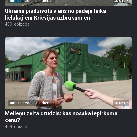
pirms 1 nedēļas, 2 dienām
00:01:58
Ukrainā piedzīvots viens no pēdējā laika
lielākajiem Krievijas uzbrukumiem
409. epizode
pirms 1 nedēļas, 2 dienām
00:05:05
Melleņu zelta drudzis: kas nosaka iepirkuma
cenu?
409. epizode