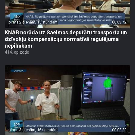
pirms 2 dienām, 15 stundām
00:03:42
KNAB norāda uz Saeimas deputātu transporta un
dzīvokļu kompensāciju normatīvā regulējuma
nepilnībām
414. epizode
pirms 3 dienām, 16 stundām
00:02:22