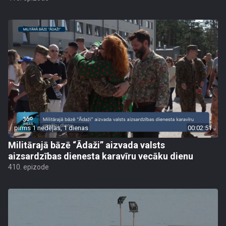
pirms 1 nedēļas, 1 dienas
00:02:51
Militārajā bāzē “Ādaži” aizvada valsts
aizsardzības dienesta karavīru vecāku dienu
410. epizode