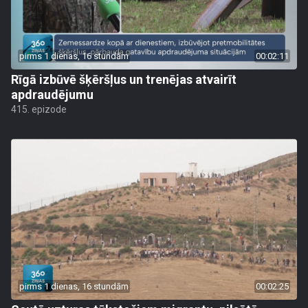
pirms 1 dienas, 16 stundām
00:02:11
Rīgā izbūvē šķēršļus un trenējas atvairīt
apdraudējumu
415. epizode
pirms 1 dienas, 16 stundām
00:02:25