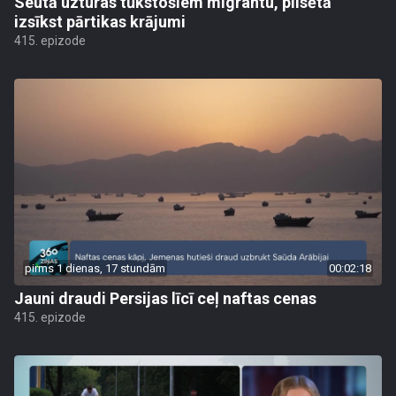
Seutā uzturas tūkstošiem migrantu, pilsētā
izsīkst pārtikas krājumi
415. epizode
pirms 1 dienas, 17 stundām
00:02:18
Jauni draudi Persijas līcī ceļ naftas cenas
415. epizode