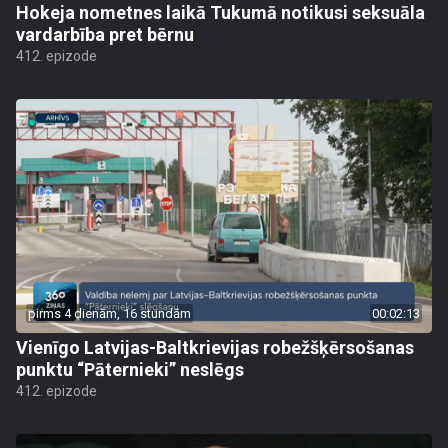
Hokeja nometnes laikā Tukumā notikusi seksuāla
vardarbība pret bērnu
412. epizode
pirms 4 dienām, 16 stundām
00:02:13
Vienīgo Latvijas-Baltkrievijas robežšķērsošanas
punktu “Pāternieki” neslēgs
412. epizode