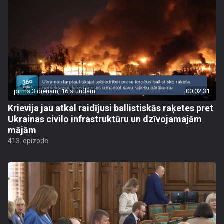
pirms 3 dienām, 16 stundām
00:02:31
Krievija jau atkal raidījusi ballistiskās raķetes pret
Ukrainas civilo infrastruktūru un dzīvojamajām
mājām
413. epizode