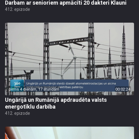
Darbam ar senioriem apmācīti 20 dakteri Klauni
412. epizode
pirms 4 dienām, 17 stundām
00:02:24
Ungārijā un Rumānijā apdraudēta valsts
energotīklu darbība
412. epizode