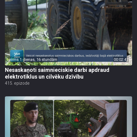
pirms 1 dienas, 16 stundām
00:02:47
Nesaskaņoti saimnieciskie darbi apdraud
elektrotīklus un cilvēku dzīvību
415. epizode