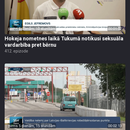
pirms 5 dienām, 13 stundām
00:01:02
Hokeja nometnes laikā Tukumā notikusi seksuāla
vardarbība pret bērnu
412. epizode
pirms 5 dienām, 15 stundām
00:02:13