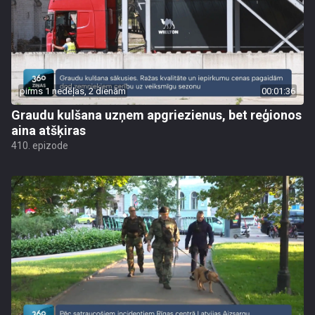
pirms 1 nedēļas, 2 dienām
00:01:36
Graudu kulšana uzņem apgriezienus, bet reģionos
aina atšķiras
410. epizode