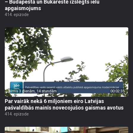
– Budapeštā un Bukarestē izslēgts ielu
apgaismojums
414. epizode
pirms 3 dienām, 14 stundām
00:02:35
Par vairāk nekā 6 miljoniem eiro Latvijas
pašvaldībās mainīs novecojušos gaismas avotus
414. epizode