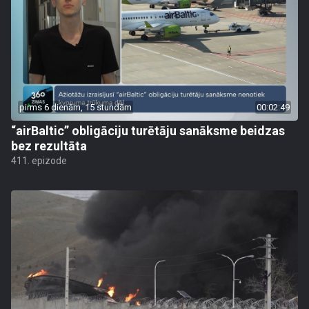
pirms 6 dienām, 15 stundām
00:02:49
“airBaltic” obligāciju turētāju sanāksme beidzas
bez rezultāta
411. epizode