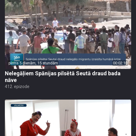
pirms 5 dienām, 15 stundām
00:02:10
Nelegāļiem Spānijas pilsētā Seutā draud bada
nāve
412. epizode