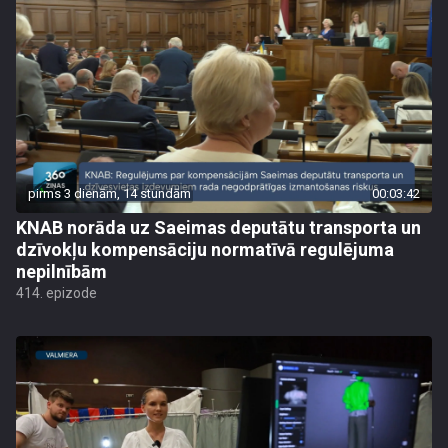
pirms 3 dienām, 14 stundām
00:03:42
KNAB norāda uz Saeimas deputātu transporta un
dzīvokļu kompensāciju normatīvā regulējuma
nepilnībām
414. epizode