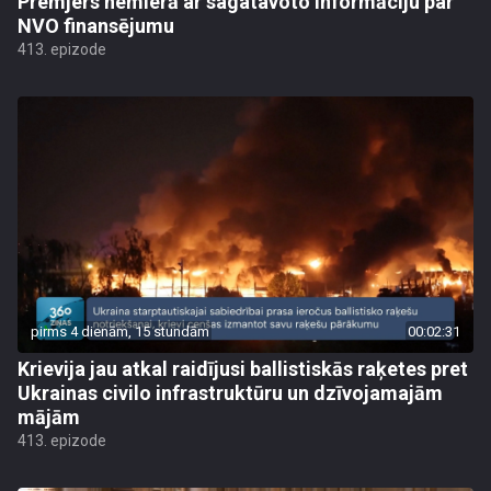
Premjers nemierā ar sagatavoto informāciju par
NVO finansējumu
413. epizode
pirms 4 dienām, 15 stundām
00:02:31
Krievija jau atkal raidījusi ballistiskās raķetes pret
Ukrainas civilo infrastruktūru un dzīvojamajām
mājām
413. epizode