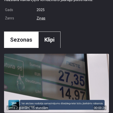
Gads
2025
Žanrs
Ziņas
Sezonas
Klipi
pirms 2 dienām, 15 stundām
00:03:26