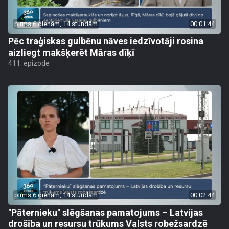
pirms 6 dienām, 14 stundām
00:01:44
Pēc traģiskas gulbēnu nāves iedzīvotāji rosina
aizliegt makšķerēt Māras dīķī
411. epizode
pirms 6 dienām, 14 stundām
00:02:44
"Pāternieku" slēgšanas pamatojums – Latvijas
drošība un resursu trūkums Valsts robežsardzē