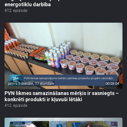
energotīklu darbība
412. epizode
pirms 5 dienām, 17 stundām
00:03:04
PVN likmes samazināšanas mērķis ir sasniegts –
konkrēti produkti ir kļuvuši lētāki
412. epizode