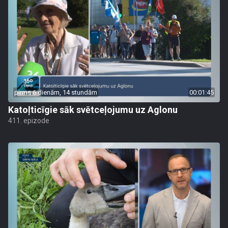
pirms 6 dienām, 14 stundām
00:01:45
Katoļticīgie sāk svētceļojumu uz Aglonu
411. epizode