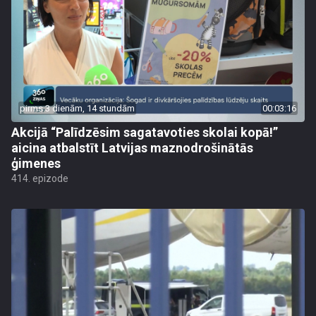
pirms 3 dienām, 14 stundām
00:03:16
Akcijā “Palīdzēsim sagatavoties skolai kopā!”
aicina atbalstīt Latvijas maznodrošinātās
ģimenes
414. epizode