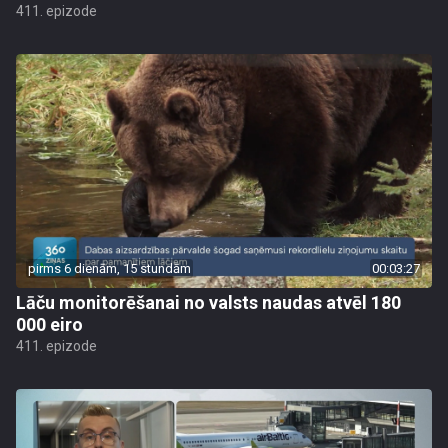
411. epizode
pirms 6 dienām, 15 stundām
00:03:27
Lāču monitorēšanai no valsts naudas atvēl 180
000 eiro
411. epizode