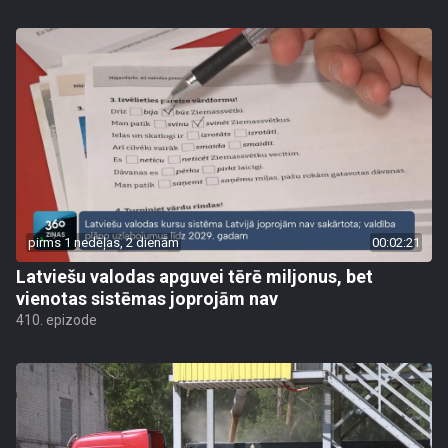
pirms 1 nedēļas, 2 dienām
00:02:21
Latviešu valodas apguvei tērē miljonus, bet
vienotas sistēmas joprojām nav
410. epizode