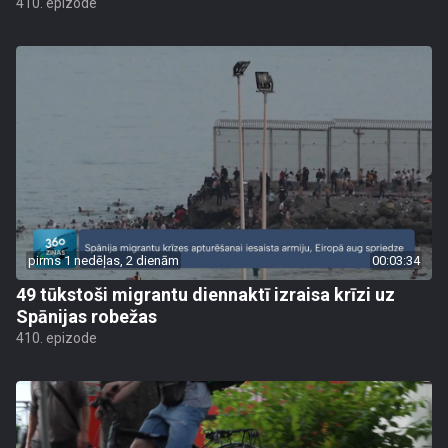
410. epizode
pirms 1 nedēļas, 2 dienām
00:03:34
49 tūkstoši migrantu diennaktī izraisa krīzi uz
Spānijas robežas
410. epizode