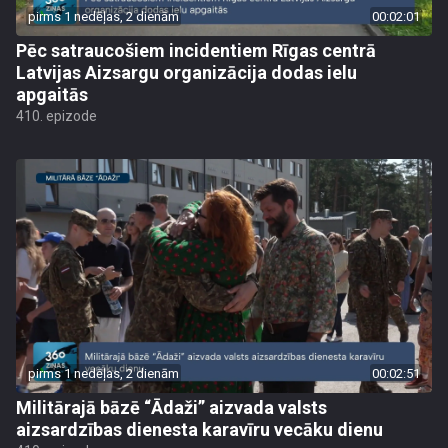
pirms 1 nedēļas, 2 dienām
00:02:01
Pēc satraucošiem incidentiem Rīgas centrā
Latvijas Aizsargu organizācija dodas ielu
apgaitās
410. epizode
pirms 1 nedēļas, 2 dienām
00:02:51
Militārajā bāzē “Ādaži” aizvada valsts
aizsardzības dienesta karavīru vecāku dienu