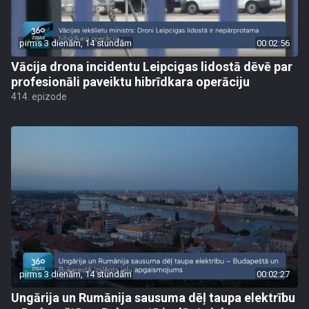
pirms 3 dienām, 14 stundām
00:02:56
Vācija drona incidentu Leipcigas lidostā dēvē par
profesionāli paveiktu hibrīdkara operāciju
414. epizode
pirms 3 dienām, 14 stundām
00:02:27
Ungārija un Rumānija sausuma dēļ taupa elektrību