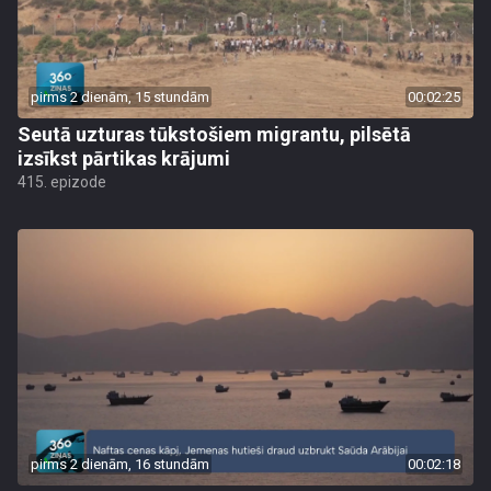
pirms 2 dienām, 15 stundām
00:02:25
Seutā uzturas tūkstošiem migrantu, pilsētā
izsīkst pārtikas krājumi
415. epizode
pirms 2 dienām, 16 stundām
00:02:18