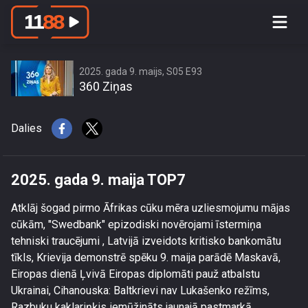
2025. gada 9. maija TOP7
2025. gada 9. maijs, S05 E93
360 Ziņas
Dalies
2025. gada 9. maija TOP7
Atklāj šogad pirmo Āfrikas cūku mēra uzliesmojumu mājas
cūkām, "Swedbank" epizodiski novērojami īstermiņa
tehniski traucējumi , Latvijā izveidots kritisko bankomātu
tīkls, Krievija demonstrē spēku 9. maija parādē Maskavā,
Eiropas dienā Ļvivā Eiropas diplomāti pauž atbalstu
Ukrainai, Cihanouska: Baltkrievi nav Lukašenko režīms,
Razbuku kaklariņķis iemūžināts jaunajā pastmarkā.