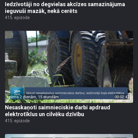
Iedzīvotāji no degvielas akcīzes samazinājuma
ieguvuši mazāk, nekā cerēts
415. epizode
pirms 2 dienām, 15 stundām
00:02:47
Nesaskaņoti saimnieciskie darbi apdraud
elektrotīklus un cilvēku dzīvību
415. epizode