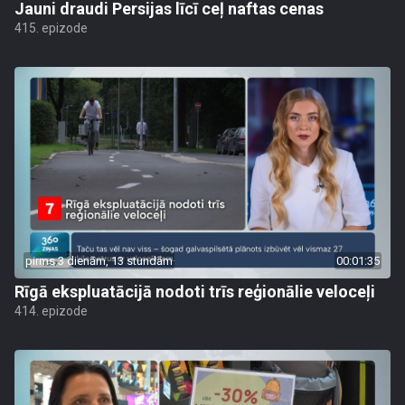
Jauni draudi Persijas līcī ceļ naftas cenas
415. epizode
pirms 3 dienām, 13 stundām
00:01:35
Rīgā ekspluatācijā nodoti trīs reģionālie veloceļi
414. epizode