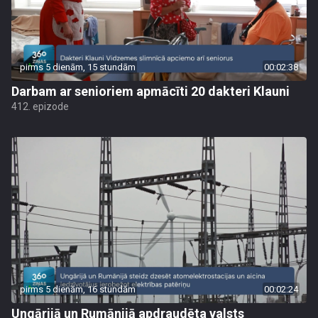
pirms 5 dienām, 15 stundām
00:02:38
Darbam ar senioriem apmācīti 20 dakteri Klauni
412. epizode
pirms 5 dienām, 16 stundām
00:02:24
Ungārijā un Rumānijā apdraudēta valsts