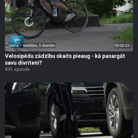
pirms 1 nedēļas, 3 dienām
00:03:33
Velosipēdu zādzību skaits pieaug - kā pasargāt
savu divriteni?
409. epizode