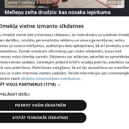
pirms 1 nedēļas, 3 dienām
00:05:05
Melleņu zelta drudzis: kas nosaka iepirkuma
cenu?
 tīmekļa vietne izmanto sīkdatnes
409. epizode
 tīmekļa vietnē tiek izmantotas sīkdatnes, lai nodrošinātu un uzlabotu tīmek
nes darbību., nosūtītu personalizētu reklāmu un satura ģenerēšanai, veiktu
āmas un satura mērījumus, auditorijas datu apkopošanu, kā arī produktu izst
zlabošanu. Zemāk sniedzam informāciju par visām sīkdatnēm, kuras tiek
ntotas mūsu tīmekļa vietnēs. Sīkdatnes var atšķirties atkarībā no apmeklētā
rneta vietnes sadaļas. Lietotājam jebkurā brīdī ir iespēja piekrist, atteikties va
īt savu piekrišanu. Piekrišanas sniegšana, kā arī tās atsaukšana vai mainīša
ecas uz visām interneta vietnes sadaļām. Vairāk informācijas par izmantotaj
atnēm skatīt
sīkdatņu izmantošanas noteikumos.
ĪT VISUS PARTNERUS
(1718) →
PIELĀGOT IZVĒLI
pirms 1 nedēļas, 3 dienām
00:02:49
PIEKRIST VISĀM SĪKDATNĒM
Ogas un sēnes šogad dārgākas, bet uzpirkšanas
punktos to krietni mazāk
ATSTĀT TEHNISKĀS SĪKDATNES
409. epizode