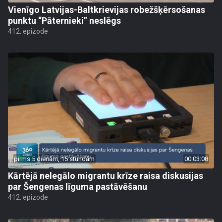
Vienīgo Latvijas-Baltkrievijas robežšķērsošanas
punktu “Pāternieki” neslēgs
412. epizode
pirms 5 dienām, 15 stundām
00:03:08
Kārtējā nelegālo migrantu krīze raisa diskusijas
par Šengenas līguma pastāvēšanu
412. epizode