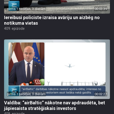
pirms 1 nedēļas, 3 dienām
00:03:39
Iereibusi policiste izraisa avāriju un aizbēg no
notikuma vietas
409. epizode
pirms 1 nedēļas, 3 dienām
00:02:27
Valdība: “airBaltic” nākotne nav apdraudēta, bet
jāpiesaista stratēģiskais investors
409. epizode