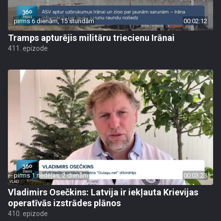
pirms 6 dienām, 15 stundām
00:02:12
Tramps apturējis militāru triecienu Irānai
411. epizode
pirms 1 nedēļas, 2 dienām
00:03:23
Vladimirs Osečkins: Latvija ir iekļauta Krievijas
operatīvās izstrādes plānos
410. epizode