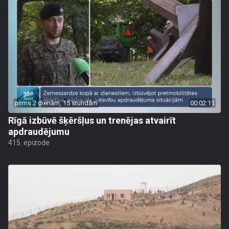
pirms 2 dienām, 15 stundām
00:02:11
Rīgā izbūvē šķēršļus un trenējas atvairīt
apdraudējumu
415. epizode