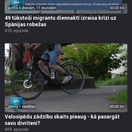
pirms 6 dienām, 11 stundām
00:03:34
49 tūkstoši migrantu diennaktī izraisa krīzi uz
Spānijas robežas
410. epizode
pirms 1 nedēļas
00:03:33
Velosipēdu zādzību skaits pieaug - kā pasargāt
savu divriteni?
409. epizode