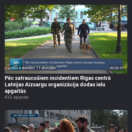
pirms 6 dienām, 11 stundām
00:02:01
Pēc satraucošiem incidentiem Rīgas centrā
Latvijas Aizsargu organizācija dodas ielu
apgaitās
410. epizode