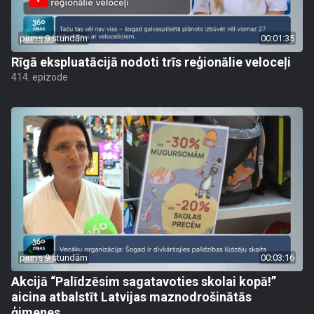
pirms 9 stundām
00:01:35
Rīgā ekspluatācijā nodoti trīs reģionālie veloceļi
414. epizode
pirms 9 stundām
00:03:16
Akcijā “Palīdzēsim sagatavoties skolai kopā!”
aicina atbalstīt Latvijas maznodrošinātās
ģimenes