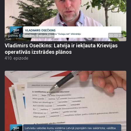
pirms 6 dienām, 9 stundām
00:03:23
Vladimirs Osečkins: Latvija ir iekļauta Krievijas
operatīvās izstrādes plānos
410. epizode