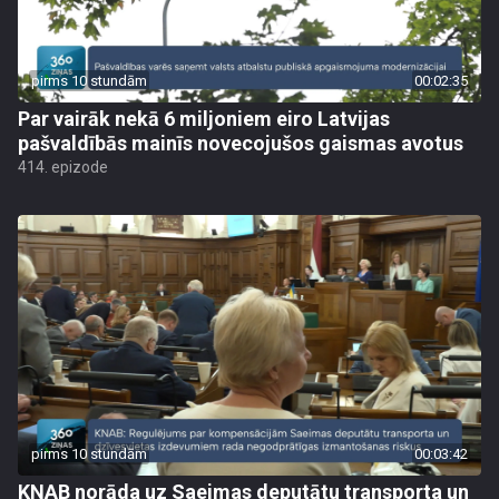
pirms 10 stundām
00:02:35
Par vairāk nekā 6 miljoniem eiro Latvijas
pašvaldībās mainīs novecojušos gaismas avotus
414. epizode
pirms 10 stundām
00:03:42
KNAB norāda uz Saeimas deputātu transporta un