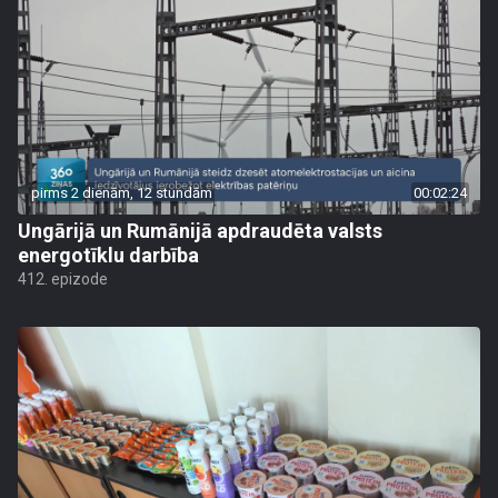
pirms 2 dienām, 12 stundām
00:02:24
Ungārijā un Rumānijā apdraudēta valsts
energotīklu darbība
412. epizode