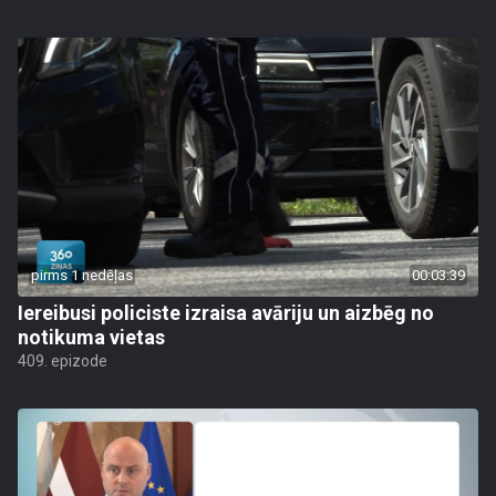
pirms 1 nedēļas
00:03:39
Iereibusi policiste izraisa avāriju un aizbēg no
notikuma vietas
409. epizode