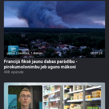
pirms 1 nedēļas, 1 dienas
00:01:29
Francijā fiksē jaunu dabas parādību -
pirokumolonimbu jeb uguns mākoni
408. epizode