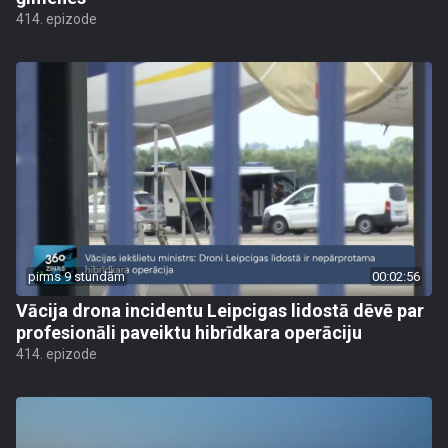
414. epizode
pirms 9 stundām
00:02:56
Vācija drona incidentu Leipcigas lidostā dēvē par
profesionāli paveiktu hibrīdkara operāciju
414. epizode