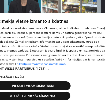
 tīmekļa vietne izmanto sīkdatnes
pirms 1 nedēļas, 1 dienas
00:03:37
 tīmekļa vietnē tiek izmantotas sīkdatnes, lai nodrošinātu un uzlabotu tīmek
Pārtiku pērkam vairāk, bet vai “zemo cenu grozs”
nes darbību., nosūtītu personalizētu reklāmu un satura ģenerēšanai, veiktu
āmas un satura mērījumus, auditorijas datu apkopošanu, kā arī produktu izst
tiešām samazina kopējo čeku?
zlabošanu. Zemāk sniedzam informāciju par visām sīkdatnēm, kuras tiek
408. epizode
ntotas mūsu tīmekļa vietnēs. Sīkdatnes var atšķirties atkarībā no apmeklētā
rneta vietnes sadaļas. Lietotājam jebkurā brīdī ir iespēja piekrist, atteikties va
īt savu piekrišanu. Piekrišanas sniegšana, kā arī tās atsaukšana vai mainīša
ecas uz visām interneta vietnes sadaļām. Vairāk informācijas par izmantotaj
atnēm skatīt
sīkdatņu izmantošanas noteikumos.
ĪT VISUS PARTNERUS
(1718) →
PIELĀGOT IZVĒLI
PIEKRIST VISĀM SĪKDATNĒM
ATSTĀT TEHNISKĀS SĪKDATNES
pirms 1 nedēļas, 1 dienas
00:00:56