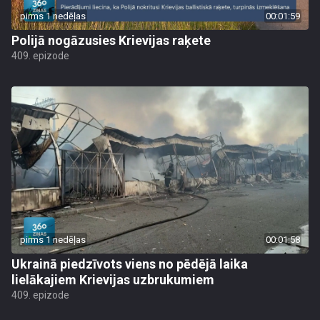
pirms 1 nedēļas
00:01:59
Polijā nogāzusies Krievijas raķete
409. epizode
pirms 1 nedēļas
00:01:58
Ukrainā piedzīvots viens no pēdējā laika
lielākajiem Krievijas uzbrukumiem
409. epizode