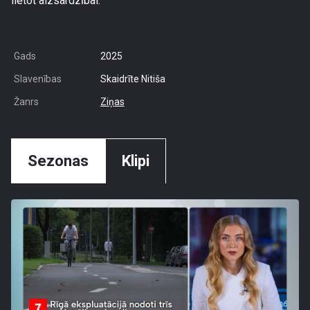
lietot aizsardzībai.
Gads
2025
Slavenības
Skaidrīte Nitiša
Žanrs
Ziņas
Sezonas
Klipi