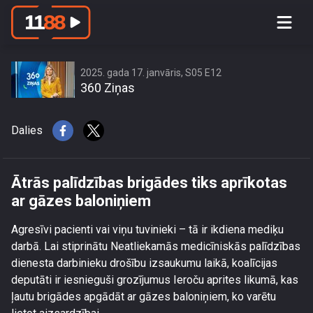
Ātrās palīdzības brigādes tiks
aprīkotas ar gāzes baloniņiem
2025. gada 17. janvāris, S05 E12
360 Ziņas
Dalies
Ātrās palīdzības brigādes tiks aprīkotas
ar gāzes baloniņiem
Agresīvi pacienti vai viņu tuvinieki – tā ir ikdiena mediķu
darbā. Lai stiprinātu Neatliekamās medicīniskās palīdzības
dienesta darbinieku drošību izsaukumu laikā, koalīcijas
deputāti ir iesnieguši grozījumus Ieroču aprites likumā, kas
ļautu brigādes apgādāt ar gāzes baloniņiem, ko varētu