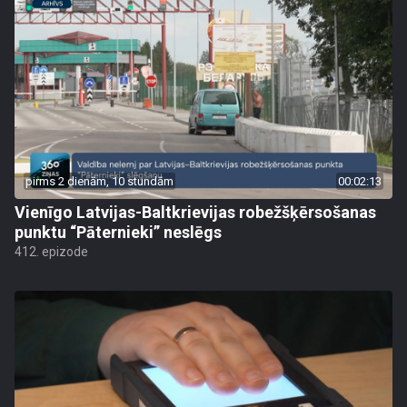
pirms 2 dienām, 10 stundām
00:02:13
Vienīgo Latvijas-Baltkrievijas robežšķērsošanas
punktu “Pāternieki” neslēgs
412. epizode