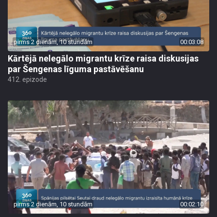
pirms 2 dienām, 10 stundām
00:03:08
Kārtējā nelegālo migrantu krīze raisa diskusijas
par Šengenas līguma pastāvēšanu
412. epizode
pirms 2 dienām, 10 stundām
00:02:10