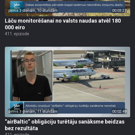
pirms 3 dienām, 10 stundām
00:03:27
Lāču monitorēšanai no valsts naudas atvēl 180
000 eiro
411. epizode
pirms 3 dienām, 11 stundām
00:02:49
“airBaltic” obligāciju turētāju sanāksme beidzas
bez rezultāta
411. epizode