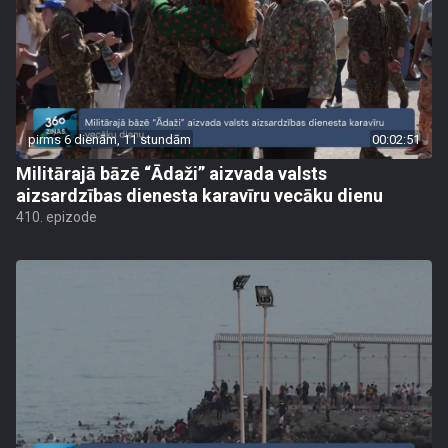
pirms 6 dienām, 11 stundām
00:02:51
Militārajā bāzē “Ādaži” aizvada valsts
aizsardzības dienesta karavīru vecāku dienu
410. epizode