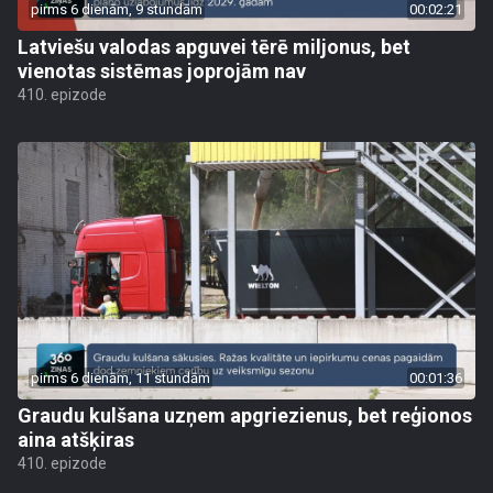
pirms 6 dienām, 9 stundām
00:02:21
Latviešu valodas apguvei tērē miljonus, bet
vienotas sistēmas joprojām nav
410. epizode
pirms 6 dienām, 11 stundām
00:01:36
Graudu kulšana uzņem apgriezienus, bet reģionos
aina atšķiras
410. epizode