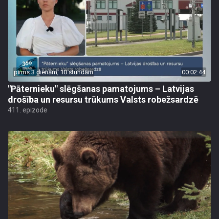
pirms 3 dienām, 10 stundām
00:02:44
"Pāternieku" slēgšanas pamatojums – Latvijas
drošība un resursu trūkums Valsts robežsardzē
411. epizode