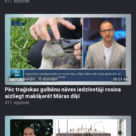
411. epizode
pirms 3 dienām, 10 stundām
00:01:44
Pēc traģiskas gulbēnu nāves iedzīvotāji rosina
aizliegt makšķerēt Māras dīķī
411. epizode