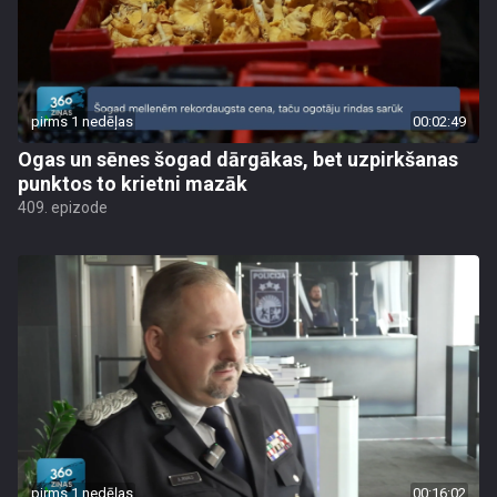
pirms 1 nedēļas
00:02:49
Ogas un sēnes šogad dārgākas, bet uzpirkšanas
punktos to krietni mazāk
409. epizode
pirms 1 nedēļas
00:16:02