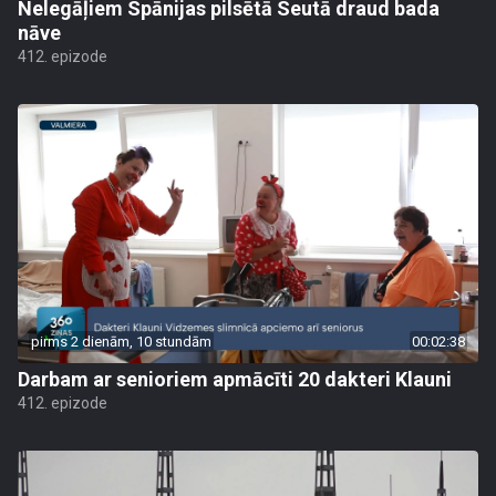
Nelegāļiem Spānijas pilsētā Seutā draud bada
nāve
412. epizode
pirms 2 dienām, 10 stundām
00:02:38
Darbam ar senioriem apmācīti 20 dakteri Klauni
412. epizode