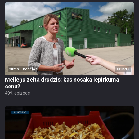
pirms 1 nedēļas
00:05:05
Melleņu zelta drudzis: kas nosaka iepirkuma
cenu?
409. epizode