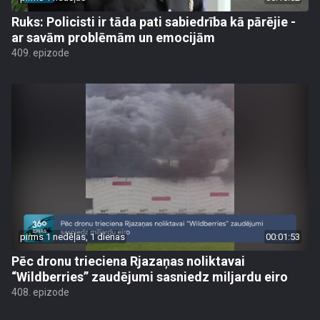
Ruks: Policisti ir tāda pati sabiedrība kā pārējie -
ar savām problēmām un emocijām
409. epizode
pirms 1 nedēļas, 1 dienas
00:01:53
Pēc dronu trieciena Rjazaņas noliktavai
“Wildberries” zaudējumi sasniedz miljardu eiro
408. epizode