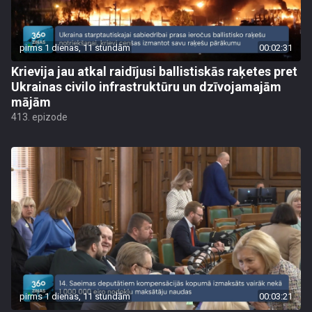
pirms 1 dienas, 11 stundām
00:02:31
Krievija jau atkal raidījusi ballistiskās raķetes pret
Ukrainas civilo infrastruktūru un dzīvojamajām
mājām
413. epizode
pirms 1 dienas, 11 stundām
00:03:21