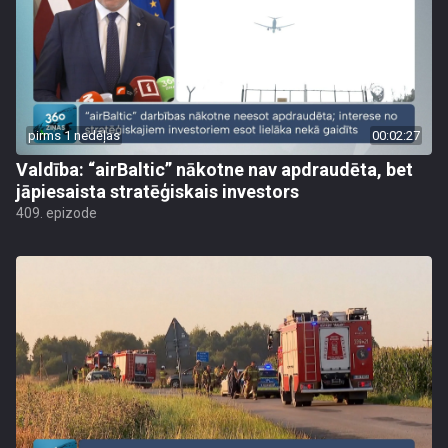
pirms 1 nedēļas
00:02:27
Valdība: “airBaltic” nākotne nav apdraudēta, bet
jāpiesaista stratēģiskais investors
409. epizode