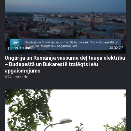
pirms 9 stundām
00:02:27
Ungārija un Rumānija sausuma dēļ taupa elektrību
– Budapeštā un Bukarestē izslēgts ielu
apgaismojums
414. epizode