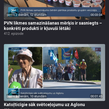
pirms 2 dienām, 12 stundām
00:03:04
PVN likmes samazināšanas mērķis ir sasniegts –
konkrēti produkti ir kļuvuši lētāki
412. epizode
pirms 3 dienām, 10 stundām
00:01:45
Katoļticīgie sāk svētceļojumu uz Aglonu