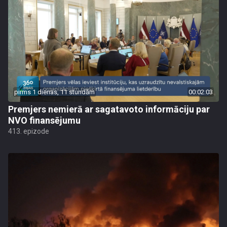
pirms 1 dienas, 11 stundām
00:02:03
Premjers nemierā ar sagatavoto informāciju par
NVO finansējumu
413. epizode