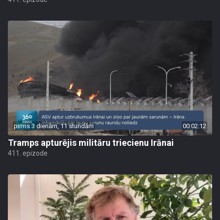
pirms 3 dienām, 11 stundām
00:02:12
Tramps apturējis militāru triecienu Irānai
411. epizode