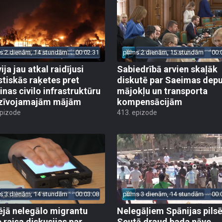
s 2 dienām, 14 stundām
00:02:31
pirms 2 dienām, 15 stundām
00:
ija jau atkal raidījusi
Sabiedrībā arvien skaļāk
istiskās raķetes pret
diskutē par Saeimas dep
inas civilo infrastruktūru
mājokļu un transporta
zīvojamajām mājām
kompensācijām
epizode
413. epizode
s 3 dienām, 14 stundām
00:03:08
pirms 3 dienām, 14 stundām
00:
ējā nelegālo migrantu
Nelegāļiem Spānijas pils
e raisa diskusijas par
Seutā draud bada nāve