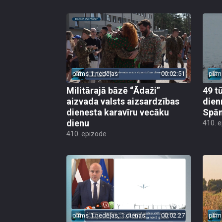
pirms 1 nedēļas
00:02:51
pirm
Militārajā bāzē “Ādaži”
49 t
aizvada valsts aizsardzības
dien
dienesta karavīru vecāku
Spān
dienu
410. 
410. epizode
pirms 1 nedēļas, 1 dienas
00:02:27
pirm