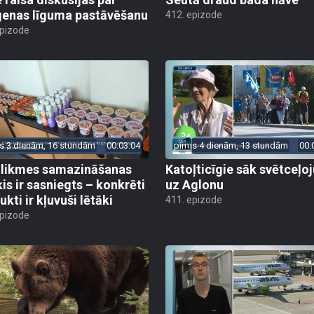
enas līguma pastāvēšanu
412. epizode
epizode
s 3 dienām, 16 stundām
00:03:04
pirms 4 dienām, 13 stundām
00:
likmes samazināšanas
Katoļticīgie sāk svētceļ
is ir sasniegts – konkrēti
uz Aglonu
kti ir kļuvuši lētāki
411. epizode
epizode