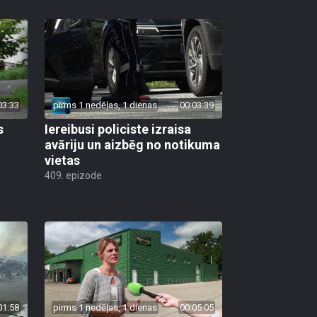
03:33
pirms 1 nedēļas, 1 dienas
00:03:39
s
Iereibusi policiste izraisa
avāriju un aizbēg no notikuma
vietas
409. epizode
01:58
pirms 1 nedēļas, 1 dienas
00:05:05