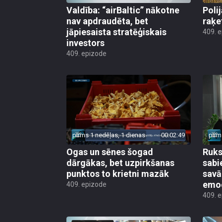
Valdība: “airBaltic” nākotne
Poli
nav apdraudēta, bet
raķe
jāpiesaista stratēģiskais
409. 
investors
409. epizode
pirms 1 nedēļas, 1 dienas
00:02:49
pirm
Ogas un sēnes šogad
Ruks:
dārgākas, bet uzpirkšanas
sabi
punktos to krietni mazāk
sav
emo
409. epizode
409. 