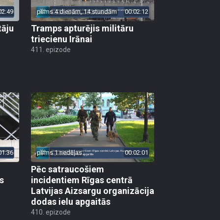
02:49
pirms 4 dienām, 14 stundām
00:02:12
tāju
Tramps apturējis militāru
triecienu Irānai
411. epizode
01:36
pirms 1 nedēļas
00:02:01
Pēc satraucošiem
s
incidentiem Rīgas centrā
Latvijas Aizsargu organizācija
dodas ielu apgaitās
410. epizode