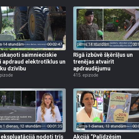
s 14 stundām
00:02:47
pirms 14 stundām
00:
skaņoti saimnieciskie
Rīgā izbūvē šķēršļus un
i apdraud elektrotīklus un
trenējas atvairīt
ēku dzīvību
apdraudējumu
epizode
415. epizode
s 1 dienas, 12 stundām
00:01:35
pirms 1 dienas, 13 stundām
00:
 ekspluatācijā nodoti trīs
Akcijā “Palīdzēsim