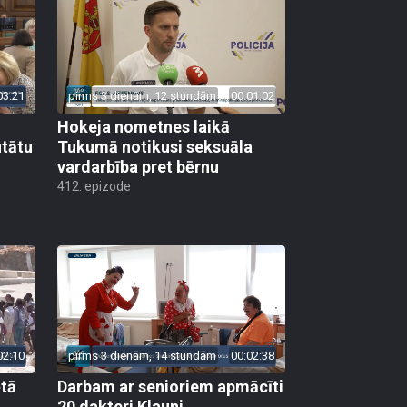
03:21
pirms 3 dienām, 12 stundām
00:01:02
Hokeja nometnes laikā
utātu
Tukumā notikusi seksuāla
vardarbība pret bērnu
412. epizode
02:10
pirms 3 dienām, 14 stundām
00:02:38
ētā
Darbam ar senioriem apmācīti
20 dakteri Klauni