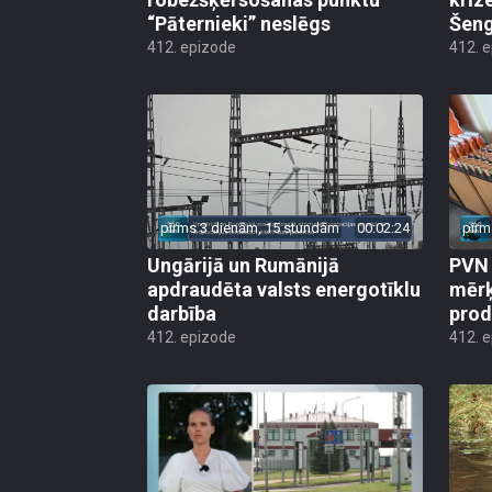
“Pāternieki” neslēgs
Šeng
412. epizode
412. 
pirms 3 dienām, 15 stundām
00:02:24
pirm
Ungārijā un Rumānijā
PVN 
apdraudēta valsts energotīklu
mērķ
darbība
produ
412. epizode
412. 