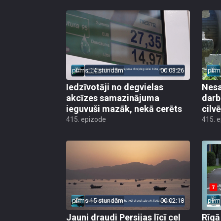
pirms 14 stundām
00:03:26
pirm
Iedzīvotāji no degvielas
Nesa
akcīzes samazinājuma
darb
ieguvuši mazāk, nekā cerēts
cilv
415. epizode
415. 
pirms 15 stundām
00:02:18
pirm
Jauni draudi Persijas līcī ceļ
Rīgā