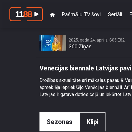
Pašmāju TV šovi
Seriāli
F
Venēcijas b
2025. gada 24. aprīlis, S05 E82
360 Ziņas
Venēcijas biennālē Latvijas pavi
Drošības aktualitāte arī mākslas pasaulē. Vai
apmeklēja iepriekšējo Venēcijas biennāli. Arī 
Latvijas ir gatava doties ceļā un iekārtot Lat
Sezonas
Klipi