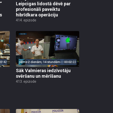
”
Leipcigas lidostā dēvē par
profesionāli paveiktu
s
hibrīdkara operāciju
414. epizode
03:42
pirms 2 dienām, 14 stundām
00:02:22
Sāk Valmieras iedzīvotāju
svēršanu un mērīšanu
413. epizode