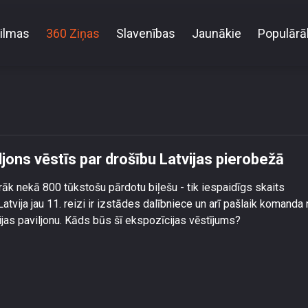
ilmas
360 Ziņas
Slavenības
Jaunākie
Populārā
iennālē Latvijas paviljons vēstīs par drošību Latvij
ljons vēstīs par drošību Latvijas pierobežā
rāk nekā 800 tūkstošu pārdotu biļešu - tik iespaidīgs skaits
Latvija jau 11. reizi ir izstādes dalībniece un arī pašlaik komanda
vijas paviljonu. Kāds būs šī ekspozīcijas vēstījums?