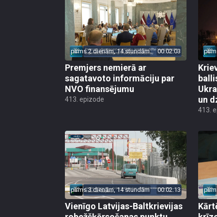
pirms 2 dienām, 14 stundām
00:02:03
pirm
Premjers nemierā ar
Kriev
sagatavoto informāciju par
ball
NVO finansējumu
Ukra
un d
413. epizode
413. 
pirms 3 dienām, 14 stundām
00:02:13
pirm
Vienīgo Latvijas-Baltkrievijas
Kārt
robežšķērsošanas punktu
krīz