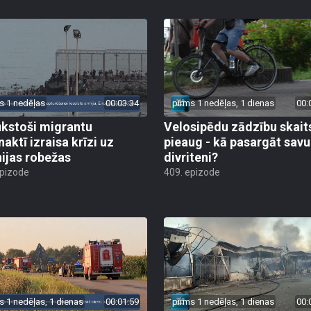
s 1 nedēļas
00:03:34
pirms 1 nedēļas, 1 dienas
00:
ūkstoši migrantu
Velosipēdu zādzību skait
naktī izraisa krīzi uz
pieaug - kā pasargāt savu
ijas robežas
divriteni?
epizode
409. epizode
s 1 nedēļas, 1 dienas
00:01:59
pirms 1 nedēļas, 1 dienas
00: