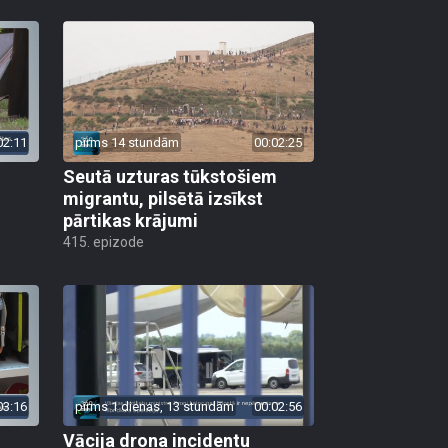
02:11
pirms 14 stundām
00:02:25
Seutā uzturas tūkstošiem
migrantu, pilsētā izsīkst
pārtikas krājumi
415. epizode
03:16
pirms 1 dienas, 13 stundām
00:02:56
Vācija drona incidentu