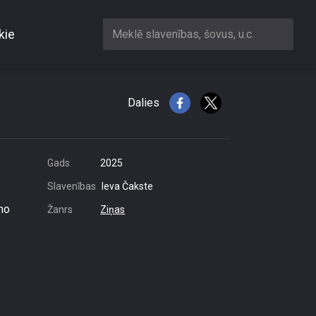
kie
Meklē slavenības, šovus, u.c.
as pierobežā
Dalies
Gads
2025
Slavenības
Ieva Čakste
 no
Žanrs
Ziņas