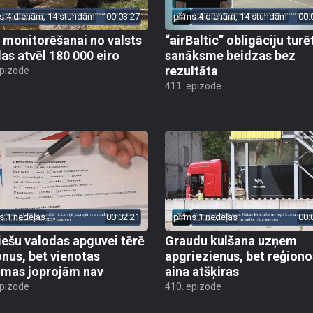
s 4 dienām, 14 stundām
00:03:27
pirms 4 dienām, 14 stundām
00:
 monitorēšanai no valsts
“airBaltic” obligāciju turē
as atvēl 180 000 eiro
sanāksme beidzas bez
rezultāta
epizode
411. epizode
s 1 nedēļas
00:02:21
pirms 1 nedēļas
00:
iešu valodas apguvei tērē
Graudu kulšana uzņem
onus, bet vienotas
apgriezienus, bet reģiono
ēmas joprojām nav
aina atšķiras
epizode
410. epizode