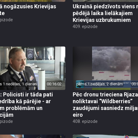
jā nogāzusies Krievijas
Ukrainā piedzīvots viens 
te
pēdējā laika lielākajiem
Krievijas uzbrukumiem
epizode
409. epizode
s 1 nedēļas, 1 dienas
00:16:02
pirms 1 nedēļas, 2 dienām
00:
 Policisti ir tāda pati
Pēc dronu trieciena Rjaz
edrība kā pārējie - ar
noliktavai “Wildberries”
ām problēmām un
zaudējumi sasniedz milja
cijām
eiro
epizode
408. epizode