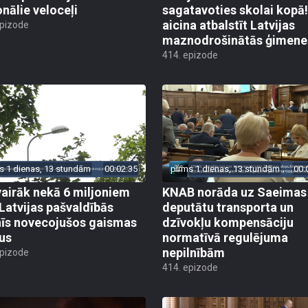
onālie veloceļi
sagatavoties skolai kopā!
aicina atbalstīt Latvijas
epizode
maznodrošinātās ģimene
414. epizode
s 1 dienas, 13 stundām
00:02:35
pirms 1 dienas, 13 stundām
00:
vairāk nekā 6 miljoniem
KNAB norāda uz Saeimas
 Latvijas pašvaldībās
deputātu transporta un
īs novecojušos gaismas
dzīvokļu kompensāciju
us
normatīvā regulējuma
nepilnībām
epizode
414. epizode