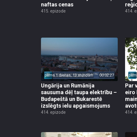
naftas cenas
reģi
415. epizode
414. 
pirms 1 dienas, 13 stundām
00:02:27
pirm
Ungārija un Rumānija
Par 
sausuma dēļ taupa elektrību –
eiro
Budapeštā un Bukarestē
main
izslēgts ielu apgaismojums
avot
414. epizode
414. 