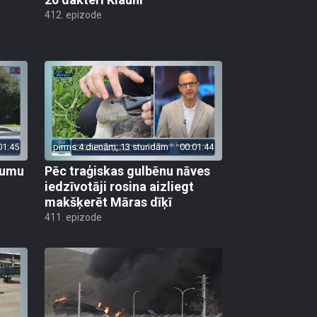
412. epizode
01:45
pirms 4 dienām, 13 stundām
00:01:44
ojumu
Pēc traģiskas gulbēnu nāves
iedzīvotāji rosina aizliegt
makšķerēt Māras dīķī
411. epizode