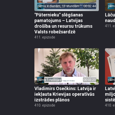
pirms 4 dienām, 13 stundām
00:02:44
pirm
"Pāternieku" slēgšanas
Lāču
pamatojums – Latvijas
naud
drošība un resursu trūkums
411. 
Valsts robežsardzē
411. epizode
pirms 1 nedēļas
00:03:23
pirm
Vladimirs Osečkins: Latvija ir
Latv
iekļauta Krievijas operatīvās
milj
izstrādes plānos
sist
410. epizode
410. 