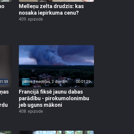
no
Melleņu zelta drudzis: kas
nosaka iepirkuma cenu?
409. epizode
01:53
pirms 1 nedēļas, 2 dienām
00:01:29
aņas
Francijā fiksē jaunu dabas
parādību - pirokumolonimbu
rdu
jeb uguns mākoni
408. epizode