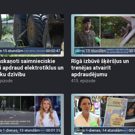
s 15 stundām
00:02:47
pirms 15 stundām
00:
skaņoti saimnieciskie
Rīgā izbūvē šķēršļus un
i apdraud elektrotīklus un
trenējas atvairīt
ēku dzīvību
apdraudējumu
epizode
415. epizode
s 1 dienas, 13 stundām
00:01:35
pirms 1 dienas, 14 stundām
00: