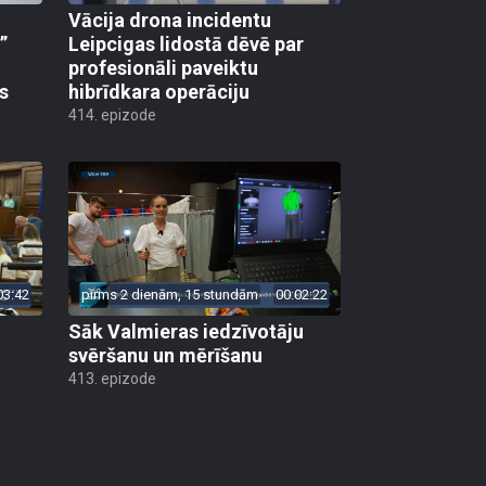
Vācija drona incidentu
”
Leipcigas lidostā dēvē par
profesionāli paveiktu
s
hibrīdkara operāciju
414. epizode
03:42
pirms 2 dienām, 15 stundām
00:02:22
Sāk Valmieras iedzīvotāju
svēršanu un mērīšanu
413. epizode