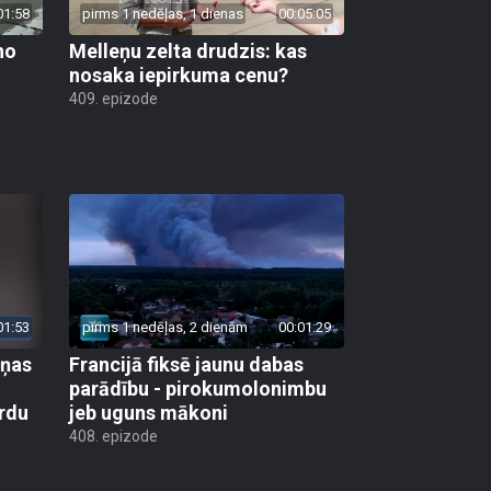
01:58
pirms 1 nedēļas, 1 dienas
00:05:05
no
Melleņu zelta drudzis: kas
nosaka iepirkuma cenu?
409. epizode
01:53
pirms 1 nedēļas, 2 dienām
00:01:29
aņas
Francijā fiksē jaunu dabas
parādību - pirokumolonimbu
rdu
jeb uguns mākoni
408. epizode