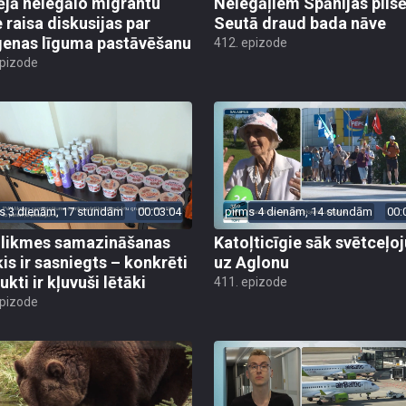
ējā nelegālo migrantu
Nelegāļiem Spānijas pils
e raisa diskusijas par
Seutā draud bada nāve
enas līguma pastāvēšanu
412. epizode
epizode
s 3 dienām, 17 stundām
00:03:04
pirms 4 dienām, 14 stundām
00:
likmes samazināšanas
Katoļticīgie sāk svētceļ
is ir sasniegts – konkrēti
uz Aglonu
kti ir kļuvuši lētāki
411. epizode
epizode