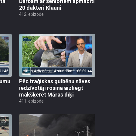
ētā
Darbam ar senioriem apmācīti
20 dakteri Klauni
412. epizode
01:45
pirms 4 dienām, 14 stundām
00:01:44
ojumu
Pēc traģiskas gulbēnu nāves
iedzīvotāji rosina aizliegt
makšķerēt Māras dīķī
411. epizode