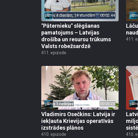
pirms 4 dienām, 14 stundām
00:02:44
pirm
"Pāternieku" slēgšanas
Lāču
pamatojums – Latvijas
naud
drošība un resursu trūkums
411. 
Valsts robežsardzē
411. epizode
pirms 1 nedēļas
00:03:23
pirm
Vladimirs Osečkins: Latvija ir
Latv
iekļauta Krievijas operatīvās
milj
izstrādes plānos
sist
410. epizode
410. 