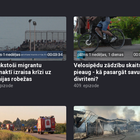
s 1 nedēļas
00:03:34
pirms 1 nedēļas, 1 dienas
00:
ūkstoši migrantu
Velosipēdu zādzību skait
naktī izraisa krīzi uz
pieaug - kā pasargāt savu
ijas robežas
divriteni?
epizode
409. epizode