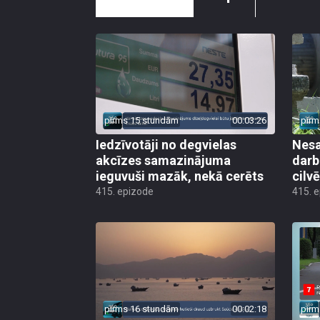
pirms 15 stundām
00:03:26
pirm
Iedzīvotāji no degvielas
Nesa
akcīzes samazinājuma
darb
ieguvuši mazāk, nekā cerēts
cilv
415. epizode
415. 
pirms 16 stundām
00:02:18
pirm