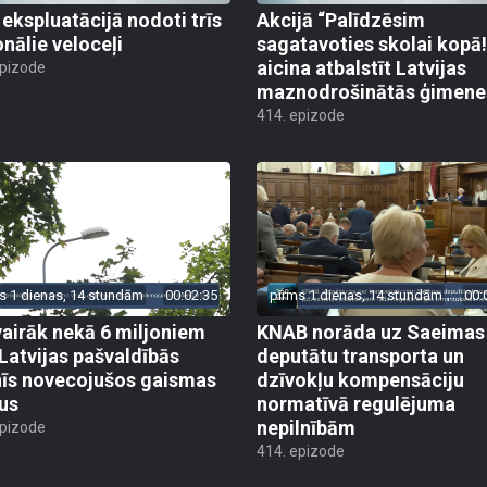
 ekspluatācijā nodoti trīs
Akcijā “Palīdzēsim
onālie veloceļi
sagatavoties skolai kopā!
aicina atbalstīt Latvijas
epizode
maznodrošinātās ģimene
414. epizode
s 1 dienas, 14 stundām
00:02:35
pirms 1 dienas, 14 stundām
00:
vairāk nekā 6 miljoniem
KNAB norāda uz Saeimas
 Latvijas pašvaldībās
deputātu transporta un
īs novecojušos gaismas
dzīvokļu kompensāciju
us
normatīvā regulējuma
nepilnībām
epizode
414. epizode