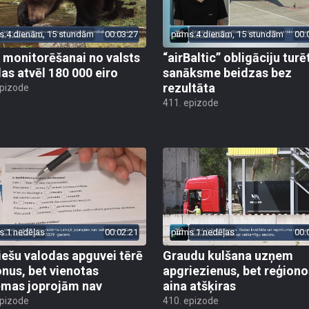
s 4 dienām, 15 stundām
00:03:27
pirms 4 dienām, 15 stundām
00:
 monitorēšanai no valsts
“airBaltic” obligāciju turē
as atvēl 180 000 eiro
sanāksme beidzas bez
rezultāta
epizode
411. epizode
s 1 nedēļas
00:02:21
pirms 1 nedēļas
00:
iešu valodas apguvei tērē
Graudu kulšana uzņem
onus, bet vienotas
apgriezienus, bet reģiono
ēmas joprojām nav
aina atšķiras
epizode
410. epizode