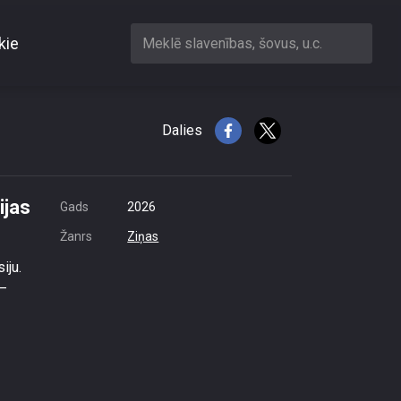
kie
Meklē slavenības, šovus, u.c.
ijas tarifa aprēķināšanu
Dalies
ijas
Gads
2026
Žanrs
Ziņas
iju.
 –