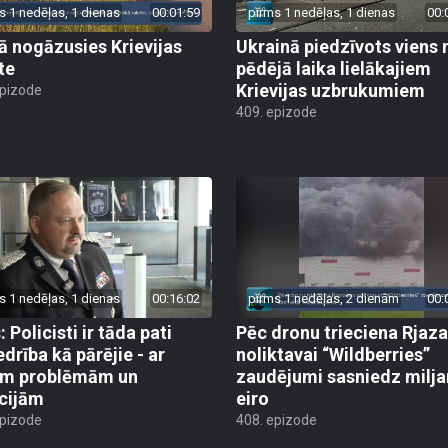
s 1 nedēļas, 1 dienas
00:01:59
pirms 1 nedēļas, 1 dienas
00:
jā nogāzusies Krievijas
Ukrainā piedzīvots viens 
te
pēdējā laika lielākajiem
Krievijas uzbrukumiem
epizode
409. epizode
s 1 nedēļas, 1 dienas
00:16:02
pirms 1 nedēļas, 2 dienām
00:
 Policisti ir tāda pati
Pēc dronu trieciena Rjaz
edrība kā pārējie - ar
noliktavai “Wildberries”
ām problēmām un
zaudējumi sasniedz milja
cijām
eiro
epizode
408. epizode