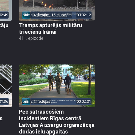
02:49
pirms 4 dienām, 15 stundām
00:02:12
tāju
Tramps apturējis militāru
triecienu Irānai
411. epizode
01:36
pirms 1 nedēļas
00:02:01
Pēc satraucošiem
s
incidentiem Rīgas centrā
Latvijas Aizsargu organizācija
dodas ielu apgaitās