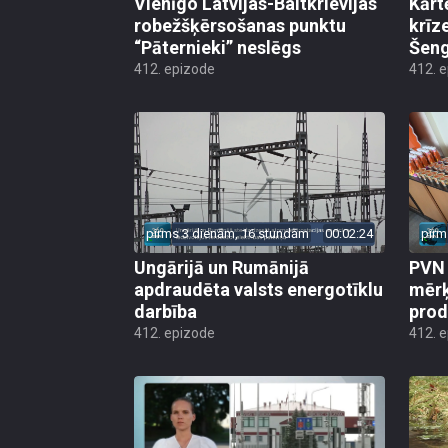
Vienīgo Latvijas-Baltkrievijas
Kārt
robežšķērsošanas punktu
krīz
“Pāternieki” neslēgs
Šeng
412. epizode
412. 
pirms 3 dienām, 16 stundām
00:02:24
pirm
Ungārijā un Rumānijā
PVN 
apdraudēta valsts energotīklu
mērķ
darbība
produ
412. epizode
412. 