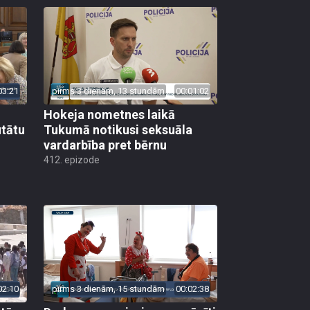
03:21
pirms 3 dienām, 13 stundām
00:01:02
Hokeja nometnes laikā
utātu
Tukumā notikusi seksuāla
vardarbība pret bērnu
412. epizode
02:10
pirms 3 dienām, 15 stundām
00:02:38