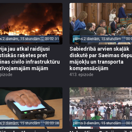
s 2 dienām, 15 stundām
00:02:31
pirms 2 dienām, 15 stundām
00:
ija jau atkal raidījusi
Sabiedrībā arvien skaļāk
istiskās raķetes pret
diskutē par Saeimas dep
inas civilo infrastruktūru
mājokļu un transporta
zīvojamajām mājām
kompensācijām
epizode
413. epizode
s 3 dienām, 15 stundām
00:03:08
pirms 3 dienām, 15 stundām
00: