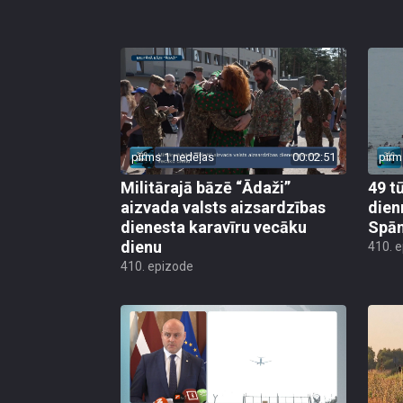
pirms 1 nedēļas
00:02:51
pirm
Militārajā bāzē “Ādaži”
49 t
aizvada valsts aizsardzības
dien
dienesta karavīru vecāku
Spān
dienu
410. 
410. epizode