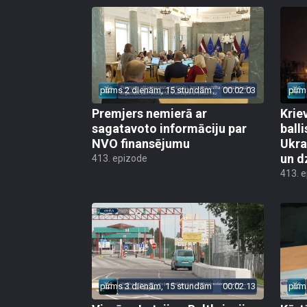
pirms 2 dienām, 15 stundām
00:02:03
pirm
Premjers nemierā ar
Kriev
sagatavoto informāciju par
ball
NVO finansējumu
Ukra
un d
413. epizode
413. 
pirms 3 dienām, 15 stundām
00:02:13
pirm