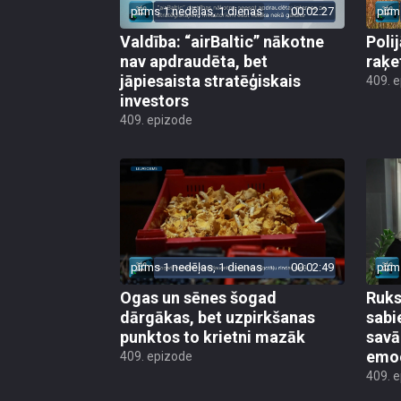
pirms 1 nedēļas, 1 dienas
00:02:27
pirm
Valdība: “airBaltic” nākotne
Poli
nav apdraudēta, bet
raķe
jāpiesaista stratēģiskais
409. 
investors
409. epizode
pirms 1 nedēļas, 1 dienas
00:02:49
pirm
Ogas un sēnes šogad
Ruks:
dārgākas, bet uzpirkšanas
sabi
punktos to krietni mazāk
sav
emo
409. epizode
409. 