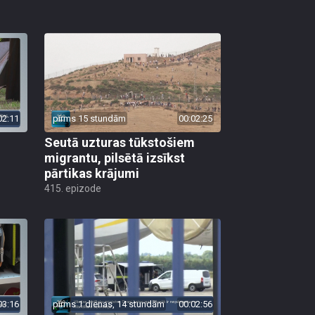
02:11
pirms 15 stundām
00:02:25
Seutā uzturas tūkstošiem
migrantu, pilsētā izsīkst
pārtikas krājumi
415. epizode
03:16
pirms 1 dienas, 14 stundām
00:02:56