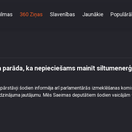
ilmas
360 Ziņas
Slavenības
Jaunākie
Populārā
es revīzija parāda, ka nepieciešams mainīt siltumenerģ
ija parāda, ka nepieciešams mainīt siltumenerģ
pārstāvji šodien informēja arī parlamentārās izmeklēšanas komis
dzinājuma jautājumu. Mēs Saeimas deputātiem šodien vaicājām