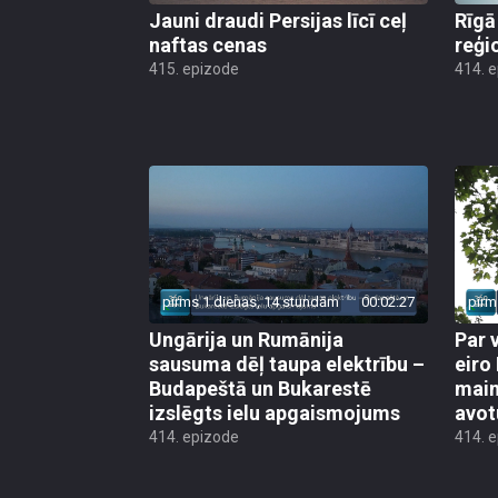
Jauni draudi Persijas līcī ceļ
Rīgā
naftas cenas
reģi
415. epizode
414. 
pirms 1 dienas, 14 stundām
00:02:27
pirm
Ungārija un Rumānija
Par 
sausuma dēļ taupa elektrību –
eiro
Budapeštā un Bukarestē
main
izslēgts ielu apgaismojums
avot
414. epizode
414. 