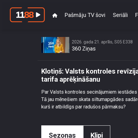
Pašmāju TV šovi
Seriāli
F
Klotiņš: Valsts kontrol
2026. gada 21. aprīlis, S05 E338
360 Ziņas
Klotiņš: Valsts kontroles revīz
tarifa aprēķināšanu
Par Valsts kontroles secinājumiem iestādes 
Tā jau mēnešiem skata siltumapgādes sadār
kurš ir atbildīgs par radušos pārmaksu?
Sezonas
Klipi