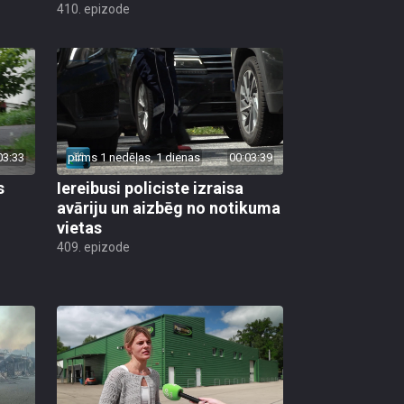
410. epizode
03:33
pirms 1 nedēļas, 1 dienas
00:03:39
s
Iereibusi policiste izraisa
avāriju un aizbēg no notikuma
vietas
409. epizode