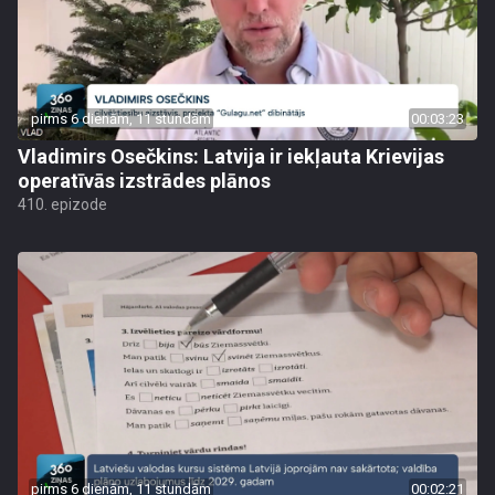
pirms 6 dienām, 11 stundām
00:03:23
Vladimirs Osečkins: Latvija ir iekļauta Krievijas
operatīvās izstrādes plānos
410. epizode
pirms 6 dienām, 11 stundām
00:02:21