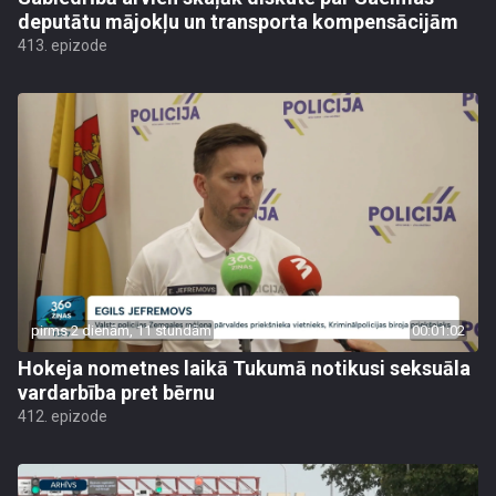
deputātu mājokļu un transporta kompensācijām
413. epizode
pirms 2 dienām, 11 stundām
00:01:02
Hokeja nometnes laikā Tukumā notikusi seksuāla
vardarbība pret bērnu
412. epizode