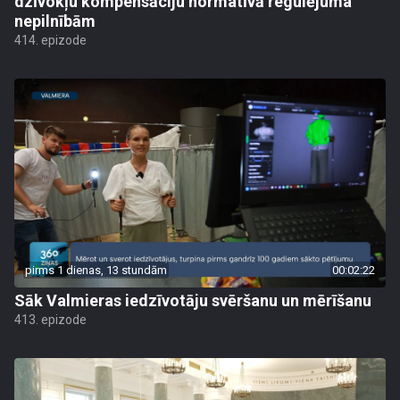
dzīvokļu kompensāciju normatīvā regulējuma
nepilnībām
414. epizode
pirms 1 dienas, 13 stundām
00:02:22
Sāk Valmieras iedzīvotāju svēršanu un mērīšanu
413. epizode