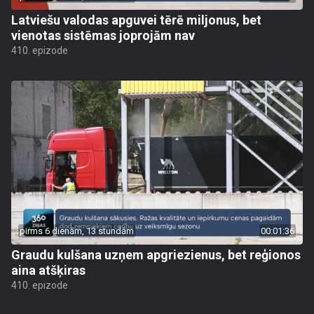
Latviešu valodas apguvei tērē miljonus, bet
vienotas sistēmas joprojām nav
410. epizode
pirms 6 dienām, 13 stundām
00:01:36
Graudu kulšana uzņem apgriezienus, bet reģionos
aina atšķiras
410. epizode