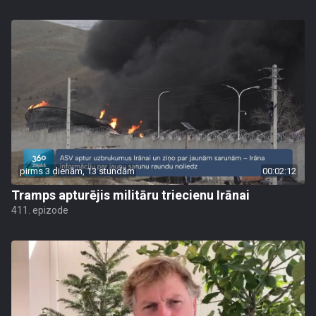
pirms 3 dienām, 13 stundām
00:02:12
Tramps apturējis militāru triecienu Irānai
411. epizode