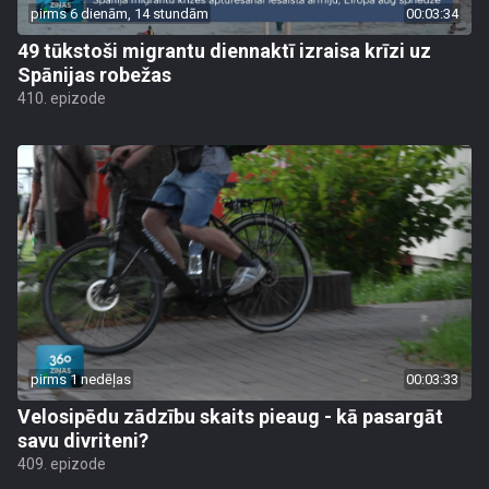
pirms 6 dienām, 14 stundām
00:03:34
49 tūkstoši migrantu diennaktī izraisa krīzi uz
Spānijas robežas
410. epizode
pirms 1 nedēļas
00:03:33
Velosipēdu zādzību skaits pieaug - kā pasargāt
savu divriteni?
409. epizode