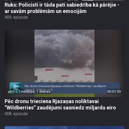
Ruks: Policisti ir tāda pati sabiedrība kā pārējie -
ar savām problēmām un emocijām
409. epizode
pirms 1 nedēļas, 1 dienas
00:01:53
Pēc dronu trieciena Rjazaņas noliktavai
“Wildberries” zaudējumi sasniedz miljardu eiro
408. epizode