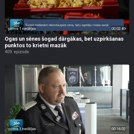
pirms 1 nedēļas
00:02:49
Ogas un sēnes šogad dārgākas, bet uzpirkšanas
punktos to krietni mazāk
409. epizode
pirms 1 nedēļas
00:16:02