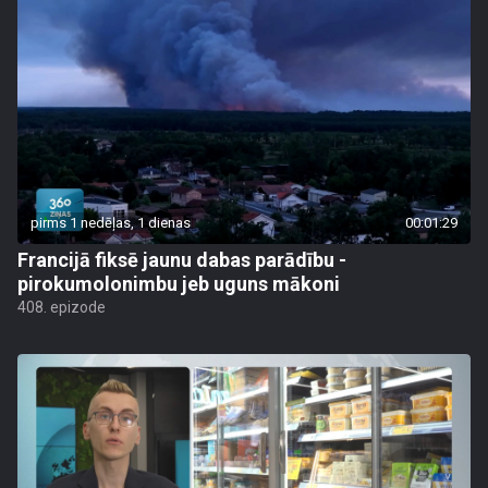
pirms 1 nedēļas, 1 dienas
00:01:29
Francijā fiksē jaunu dabas parādību -
pirokumolonimbu jeb uguns mākoni
408. epizode