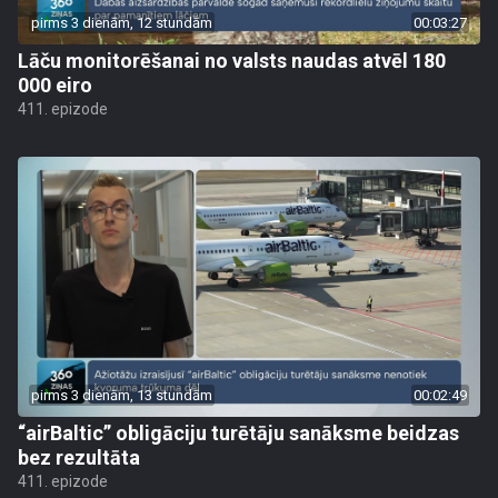
pirms 3 dienām, 12 stundām
00:03:27
Lāču monitorēšanai no valsts naudas atvēl 180
000 eiro
411. epizode
pirms 3 dienām, 13 stundām
00:02:49
“airBaltic” obligāciju turētāju sanāksme beidzas
bez rezultāta
411. epizode