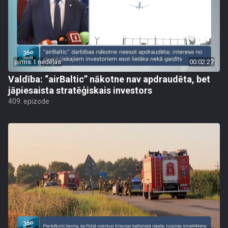
pirms 1 nedēļas
00:02:27
Valdība: “airBaltic” nākotne nav apdraudēta, bet
jāpiesaista stratēģiskais investors
409. epizode