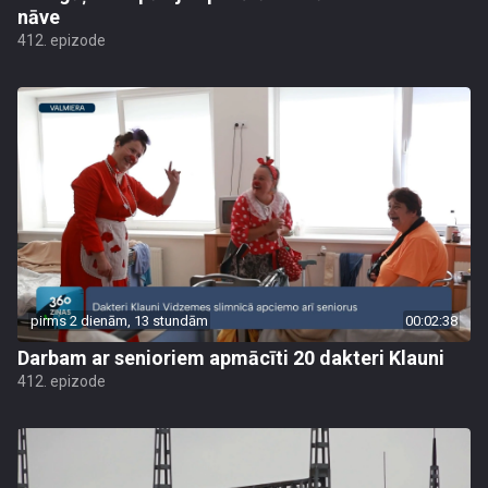
nāve
412. epizode
pirms 2 dienām, 13 stundām
00:02:38
Darbam ar senioriem apmācīti 20 dakteri Klauni
412. epizode