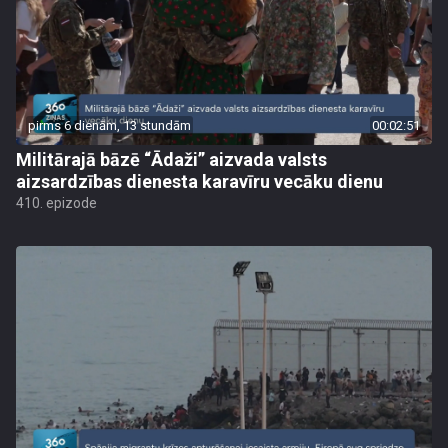
pirms 6 dienām, 13 stundām
00:02:51
Militārajā bāzē “Ādaži” aizvada valsts
aizsardzības dienesta karavīru vecāku dienu
410. epizode