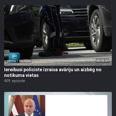
pirms 1 nedēļas
00:03:39
Iereibusi policiste izraisa avāriju un aizbēg no
notikuma vietas
409. epizode