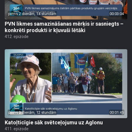
pirms 2 dienām, 14 stundām
00:03:04
PVN likmes samazināšanas mērķis ir sasniegts –
konkrēti produkti ir kļuvuši lētāki
412. epizode
pirms 3 dienām, 12 stundām
00:01:45
Katoļticīgie sāk svētceļojumu uz Aglonu
411. epizode