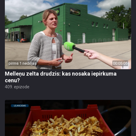
pirms 1 nedēļas
00:05:05
Melleņu zelta drudzis: kas nosaka iepirkuma
cenu?
409. epizode