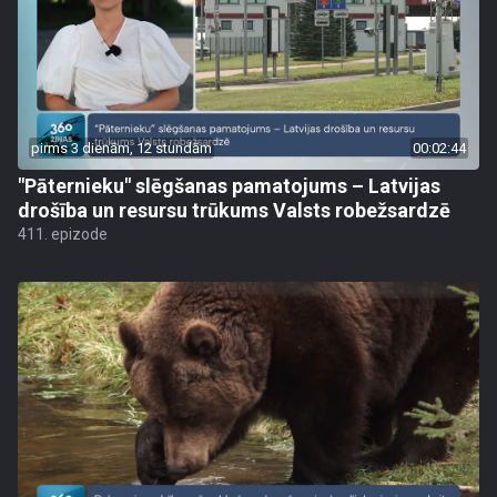
pirms 3 dienām, 12 stundām
00:02:44
"Pāternieku" slēgšanas pamatojums – Latvijas
drošība un resursu trūkums Valsts robežsardzē
411. epizode