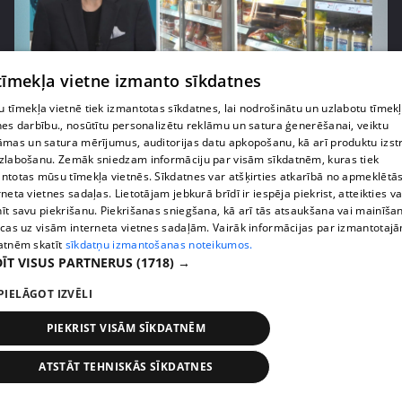
 tīmekļa vietne izmanto sīkdatnes
pirms 1 nedēļas, 1 dienas
00:03:37
 tīmekļa vietnē tiek izmantotas sīkdatnes, lai nodrošinātu un uzlabotu tīmek
Pārtiku pērkam vairāk, bet vai “zemo cenu grozs”
nes darbību., nosūtītu personalizētu reklāmu un satura ģenerēšanai, veiktu
tiešām samazina kopējo čeku?
āmas un satura mērījumus, auditorijas datu apkopošanu, kā arī produktu izst
408. epizode
zlabošanu. Zemāk sniedzam informāciju par visām sīkdatnēm, kuras tiek
ntotas mūsu tīmekļa vietnēs. Sīkdatnes var atšķirties atkarībā no apmeklētā
rneta vietnes sadaļas. Lietotājam jebkurā brīdī ir iespēja piekrist, atteikties va
īt savu piekrišanu. Piekrišanas sniegšana, kā arī tās atsaukšana vai mainīša
ecas uz visām interneta vietnes sadaļām. Vairāk informācijas par izmantotaj
atnēm skatīt
sīkdatņu izmantošanas noteikumos.
ĪT VISUS PARTNERUS
(1718) →
PIELĀGOT IZVĒLI
PIEKRIST VISĀM SĪKDATNĒM
ATSTĀT TEHNISKĀS SĪKDATNES
pirms 1 nedēļas, 1 dienas
00:00:56