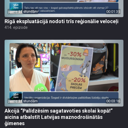
pirms 11 stundām
00:01:35
Rīgā ekspluatācijā nodoti trīs reģionālie veloceļi
414. epizode
pirms 11 stundām
00:03:16
Akcijā “Palīdzēsim sagatavoties skolai kopā!”
aicina atbalstīt Latvijas maznodrošinātās
ģimenes