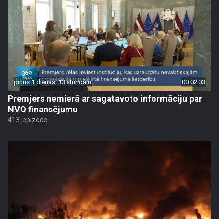
pirms 1 dienas, 13 stundām
00:02:03
Premjers nemierā ar sagatavoto informāciju par
NVO finansējumu
413. epizode