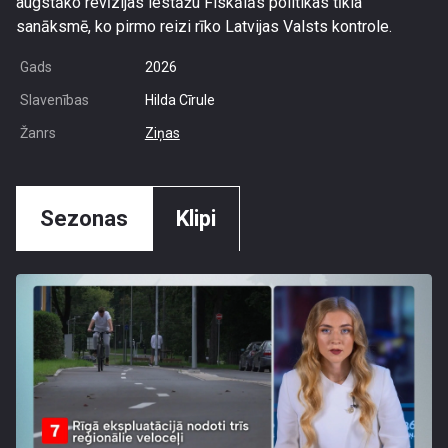
augstāko revīzijas iestāžu Fiskālās politikas tīkla
sanāksmē, ko pirmo reizi rīko Latvijas Valsts kontrole.
Gads
2026
Slavenības
Hilda Cīrule
Žanrs
Ziņas
Sezonas
Klipi