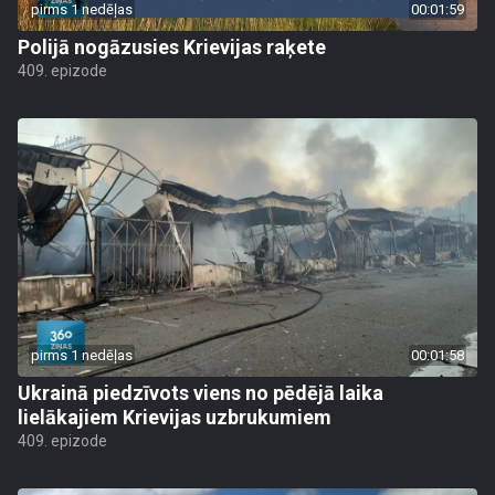
pirms 1 nedēļas
00:01:59
Polijā nogāzusies Krievijas raķete
409. epizode
pirms 1 nedēļas
00:01:58
Ukrainā piedzīvots viens no pēdējā laika
lielākajiem Krievijas uzbrukumiem
409. epizode