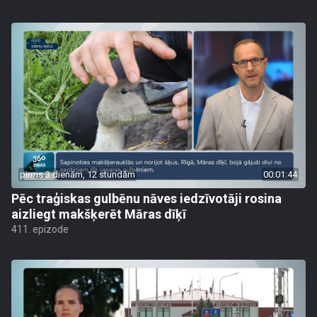
pirms 3 dienām, 12 stundām
00:01:44
Pēc traģiskas gulbēnu nāves iedzīvotāji rosina
aizliegt makšķerēt Māras dīķī
411. epizode