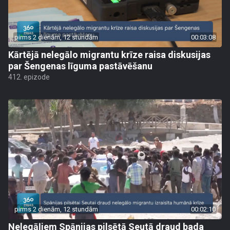
pirms 2 dienām, 12 stundām
00:03:08
Kārtējā nelegālo migrantu krīze raisa diskusijas
par Šengenas līguma pastāvēšanu
412. epizode
pirms 2 dienām, 12 stundām
00:02:10
Nelegāļiem Spānijas pilsētā Seutā draud bada