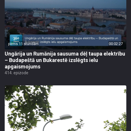
pirms 11 stundām
00:02:27
Ungārija un Rumānija sausuma dēļ taupa elektrību
– Budapeštā un Bukarestē izslēgts ielu
apgaismojums
414. epizode