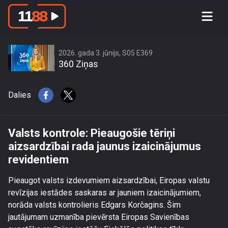
Valsts kontrole: Pieaugošie tēriņi
aizsardzībai rada jaunus
izaicinājumus revidentiem
2026. gada 3. jūnijs, S05 E369
360 Ziņas
Dalies
Valsts kontrole: Pieaugošie tēriņi
aizsardzībai rada jaunus izaicinājumus
revidentiem
Pieaugot valsts izdevumiem aizsardzībai, Eiropas valstu
revīzijas iestādes saskaras ar jauniem izaicinājumiem,
norāda valsts kontrolieris Edgars Korčagins. Šim
jautājumam uzmanība pievērsta Eiropas Savienības