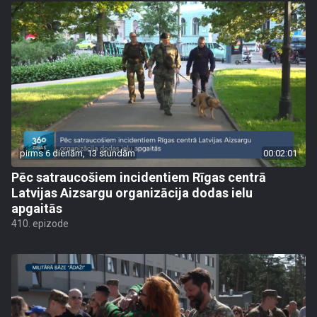
pirms 6 dienām, 13 stundām
00:02:01
Pēc satraucošiem incidentiem Rīgas centrā
Latvijas Aizsargu organizācija dodas ielu
apgaitās
410. epizode