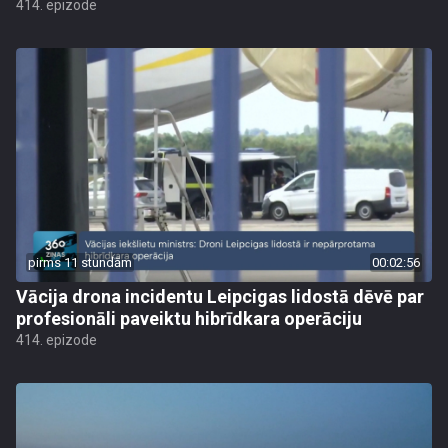
414. epizode
pirms 11 stundām
00:02:56
Vācija drona incidentu Leipcigas lidostā dēvē par
profesionāli paveiktu hibrīdkara operāciju
414. epizode