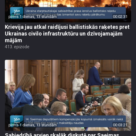
pirms 1 dienas, 13 stundām
00:02:31
Krievija jau atkal raidījusi ballistiskās raķetes pret
Ukrainas civilo infrastruktūru un dzīvojamajām
mājām
413. epizode
pirms 1 dienas, 13 stundām
00:03:21
Sabiedrībā arvien skaļāk diskutē par Saeimas