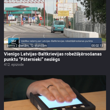
pirms 2 dienām, 12 stundām
00:02:13
Vienīgo Latvijas-Baltkrievijas robežšķērsošanas
punktu “Pāternieki” neslēgs
412. epizode