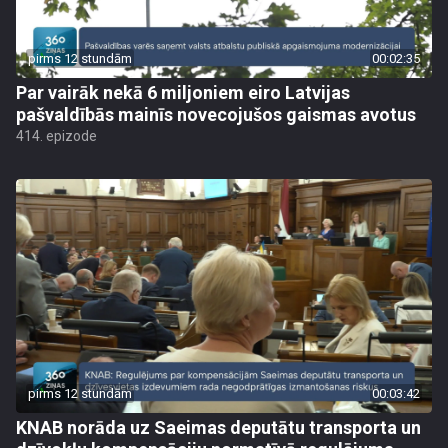
pirms 12 stundām
00:02:35
Par vairāk nekā 6 miljoniem eiro Latvijas
pašvaldībās mainīs novecojušos gaismas avotus
414. epizode
pirms 12 stundām
00:03:42
KNAB norāda uz Saeimas deputātu transporta un