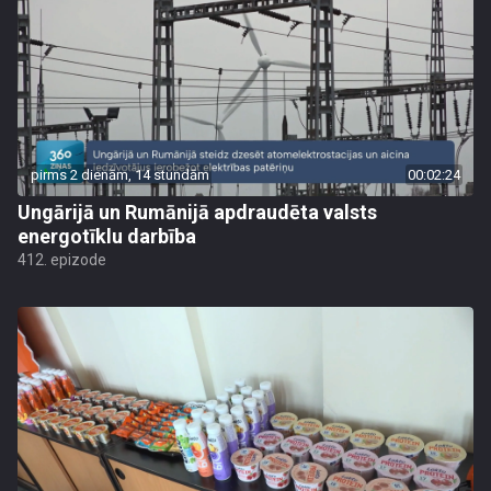
pirms 2 dienām, 14 stundām
00:02:24
Ungārijā un Rumānijā apdraudēta valsts
energotīklu darbība
412. epizode