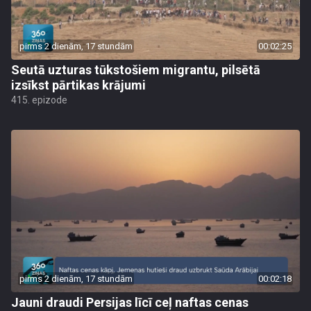
pirms 2 dienām, 17 stundām
00:02:25
Seutā uzturas tūkstošiem migrantu, pilsētā
izsīkst pārtikas krājumi
415. epizode
pirms 2 dienām, 17 stundām
00:02:18
Jauni draudi Persijas līcī ceļ naftas cenas