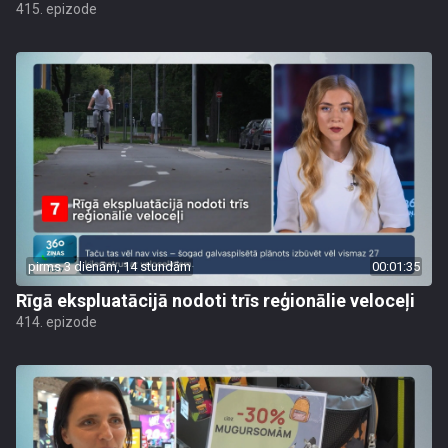
415. epizode
pirms 3 dienām, 14 stundām
00:01:35
Rīgā ekspluatācijā nodoti trīs reģionālie veloceļi
414. epizode