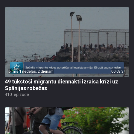
pirms 1 nedēļas, 2 dienām
00:03:34
49 tūkstoši migrantu diennaktī izraisa krīzi uz
Spānijas robežas
410. epizode