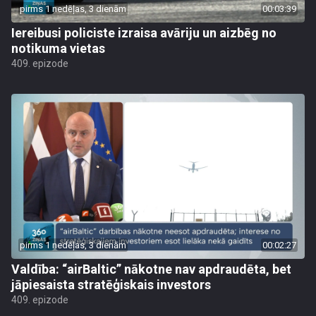
pirms 1 nedēļas, 3 dienām
00:03:39
Iereibusi policiste izraisa avāriju un aizbēg no
notikuma vietas
409. epizode
pirms 1 nedēļas, 3 dienām
00:02:27
Valdība: “airBaltic” nākotne nav apdraudēta, bet
jāpiesaista stratēģiskais investors
409. epizode