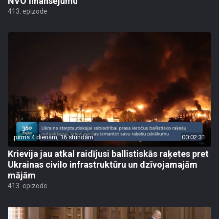
NVO finansējumu
413. epizode
pirms 4 dienām, 16 stundām
00:02:31
Krievija jau atkal raidījusi ballistiskās raķetes pret
Ukrainas civilo infrastruktūru un dzīvojamajām
mājām
413. epizode