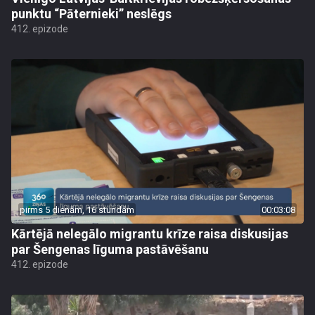
punktu “Pāternieki” neslēgs
412. epizode
pirms 5 dienām, 16 stundām
00:03:08
Kārtējā nelegālo migrantu krīze raisa diskusijas
par Šengenas līguma pastāvēšanu
412. epizode