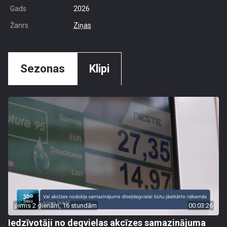
Gads
2026
Žanrs
Ziņas
Sezonas
Klipi
pirms 2 dienām, 16 stundām
00:03:26
Iedzīvotāji no degvielas akcīzes samazinājuma