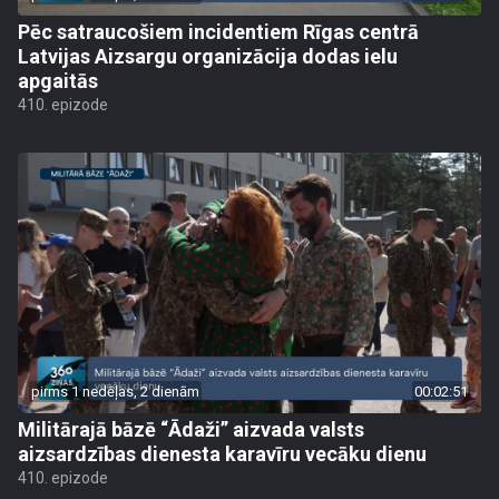
Pēc satraucošiem incidentiem Rīgas centrā
Latvijas Aizsargu organizācija dodas ielu
apgaitās
410. epizode
pirms 1 nedēļas, 2 dienām
00:02:51
Militārajā bāzē “Ādaži” aizvada valsts
aizsardzības dienesta karavīru vecāku dienu
410. epizode