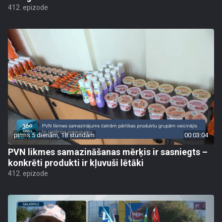
412. epizode
pirms 5 dienām, 18 stundām
00:03:04
PVN likmes samazināšanas mērķis ir sasniegts –
konkrēti produkti ir kļuvuši lētāki
412. epizode