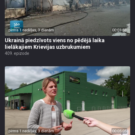
pirms 1 nedēļas, 3 dienām
00:01:58
Ukrainā piedzīvots viens no pēdējā laika
lielākajiem Krievijas uzbrukumiem
409. epizode
pirms 1 nedēļas, 3 dienām
00:05:05