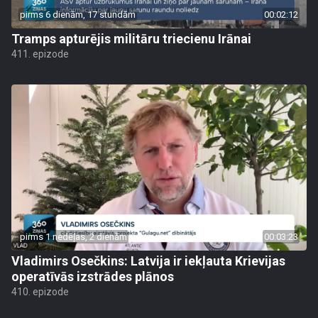
pirms 6 dienām, 17 stundām
00:02:12
Tramps apturējis militāru triecienu Irānai
411. epizode
pirms 1 nedēļas, 2 dienām
00:03:23
Vladimirs Osečkins: Latvija ir iekļauta Krievijas
operatīvās izstrādes plānos
410. epizode