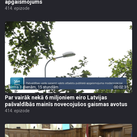
apgaismojums
414. epizode
pirms 3 dienām, 15 stundām
00:02:35
Par vairāk nekā 6 miljoniem eiro Latvijas
pašvaldībās mainīs novecojušos gaismas avotus
414. epizode