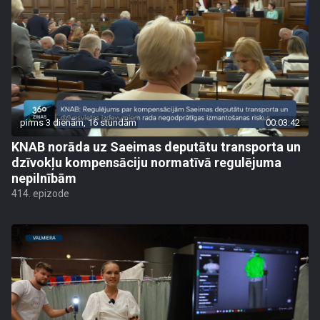
pirms 3 dienām, 16 stundām
00:03:42
KNAB norāda uz Saeimas deputātu transporta un
dzīvokļu kompensāciju normatīvā regulējuma
nepilnībām
414. epizode