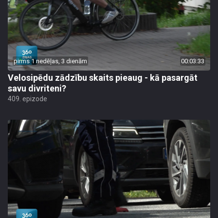
pirms 1 nedēļas, 3 dienām
00:03:33
Velosipēdu zādzību skaits pieaug - kā pasargāt
savu divriteni?
409. epizode