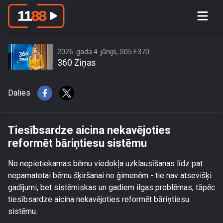
Tiesībsardze aicina nekavējoties
reformēt bāriņtiesu sistēmu
2026. gada 4. jūnijs, S05 E370
360 Ziņas
Dalies
Tiesībsardze aicina nekavējoties
reformēt bāriņtiesu sistēmu
No nepietiekamas bērnu viedokļa uzklausīšanas līdz pat
nepamatotai bērnu šķiršanai no ģimenēm - tie nav atsevišķi
gadījumi, bet sistēmiskas un gadiem ilgas problēmas, tāpēc
tiesībsardze aicina nekavējoties reformēt bāriņtiesu
sistēmu.