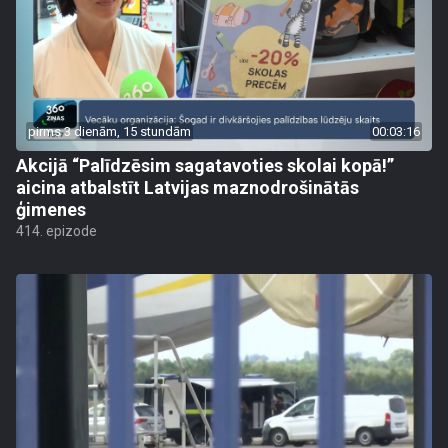
pirms 3 dienām, 15 stundām
00:03:16
Akcijā “Palīdzēsim sagatavoties skolai kopā!”
aicina atbalstīt Latvijas maznodrošinātās
ģimenes
414. epizode