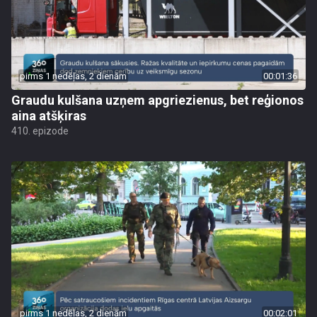
pirms 1 nedēļas, 2 dienām
00:01:36
Graudu kulšana uzņem apgriezienus, bet reģionos
aina atšķiras
410. epizode
pirms 1 nedēļas, 2 dienām
00:02:01