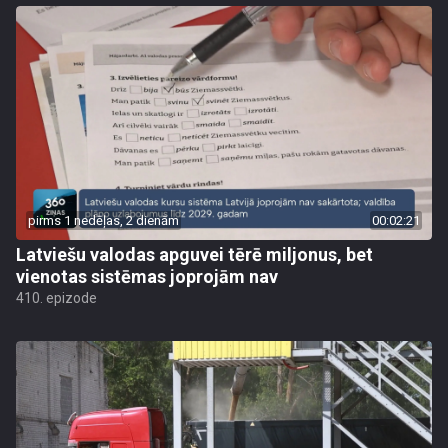
pirms 1 nedēļas, 2 dienām
00:02:21
Latviešu valodas apguvei tērē miljonus, bet
vienotas sistēmas joprojām nav
410. epizode