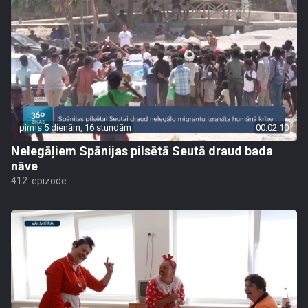
pirms 5 dienām, 16 stundām
00:02:10
Nelegāļiem Spānijas pilsētā Seutā draud bada
nāve
412. epizode