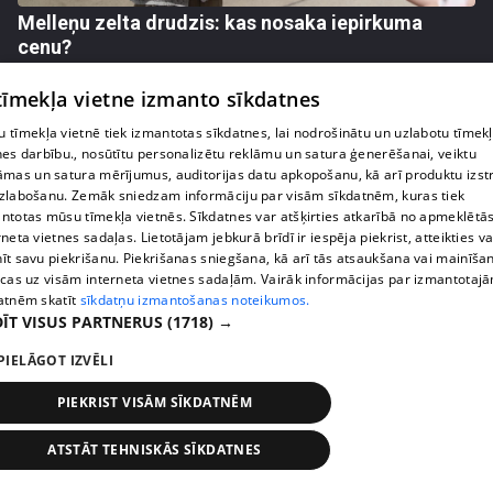
Melleņu zelta drudzis: kas nosaka iepirkuma
cenu?
409. epizode
 tīmekļa vietne izmanto sīkdatnes
 tīmekļa vietnē tiek izmantotas sīkdatnes, lai nodrošinātu un uzlabotu tīmek
nes darbību., nosūtītu personalizētu reklāmu un satura ģenerēšanai, veiktu
āmas un satura mērījumus, auditorijas datu apkopošanu, kā arī produktu izst
zlabošanu. Zemāk sniedzam informāciju par visām sīkdatnēm, kuras tiek
ntotas mūsu tīmekļa vietnēs. Sīkdatnes var atšķirties atkarībā no apmeklētā
rneta vietnes sadaļas. Lietotājam jebkurā brīdī ir iespēja piekrist, atteikties va
īt savu piekrišanu. Piekrišanas sniegšana, kā arī tās atsaukšana vai mainīša
ecas uz visām interneta vietnes sadaļām. Vairāk informācijas par izmantotaj
atnēm skatīt
sīkdatņu izmantošanas noteikumos.
ĪT VISUS PARTNERUS
(1718) →
pirms 1 nedēļas, 3 dienām
00:02:49
PIELĀGOT IZVĒLI
Ogas un sēnes šogad dārgākas, bet uzpirkšanas
PIEKRIST VISĀM SĪKDATNĒM
punktos to krietni mazāk
409. epizode
ATSTĀT TEHNISKĀS SĪKDATNES