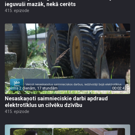
ieguvuši mazāk, nekā cerēts
415. epizode
pirms 2 dienām, 17 stundām
00:02:47
Nesaskaņoti saimnieciskie darbi apdraud
elektrotīklus un cilvēku dzīvību
415. epizode