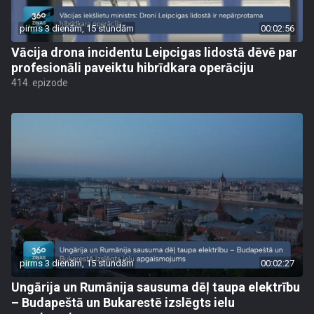
pirms 3 dienām, 15 stundām
00:02:56
Vācija drona incidentu Leipcigas lidostā dēvē par
profesionāli paveiktu hibrīdkara operāciju
414. epizode
pirms 3 dienām, 15 stundām
00:02:27
Ungārija un Rumānija sausuma dēļ taupa elektrību
– Budapeštā un Bukarestē izslēgts ielu