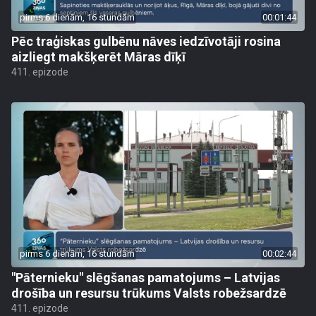
pirms 6 dienām, 16 stundām
00:01:44
Pēc traģiskas gulbēnu nāves iedzīvotāji rosina
aizliegt makšķerēt Māras dīķī
411. epizode
pirms 6 dienām, 16 stundām
00:02:44
"Pāternieku" slēgšanas pamatojums – Latvijas
drošība un resursu trūkums Valsts robežsardzē
411. epizode