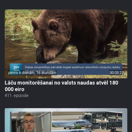
pirms 6 dienām, 16 stundām
00:03:27
Lāču monitorēšanai no valsts naudas atvēl 180
000 eiro
411. epizode