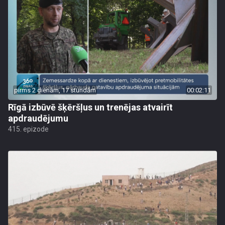
pirms 2 dienām, 17 stundām
00:02:11
Rīgā izbūvē šķēršļus un trenējas atvairīt
apdraudējumu
415. epizode