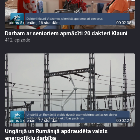
pirms 5 dienām, 16 stundām
00:02:38
Darbam ar senioriem apmācīti 20 dakteri Klauni
412. epizode
pirms 5 dienām, 17 stundām
00:02:24
Ungārijā un Rumānijā apdraudēta valsts
energotīklu darbība