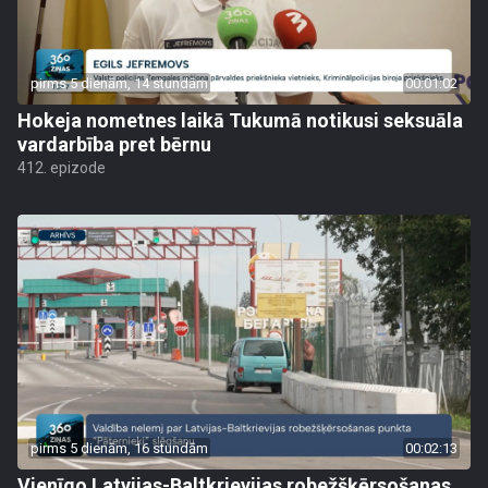
pirms 5 dienām, 14 stundām
00:01:02
Hokeja nometnes laikā Tukumā notikusi seksuāla
vardarbība pret bērnu
412. epizode
pirms 5 dienām, 16 stundām
00:02:13
Vienīgo Latvijas-Baltkrievijas robežšķērsošanas