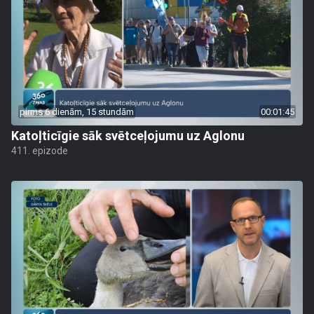
pirms 6 dienām, 15 stundām
00:01:45
Katoļticīgie sāk svētceļojumu uz Aglonu
411. epizode