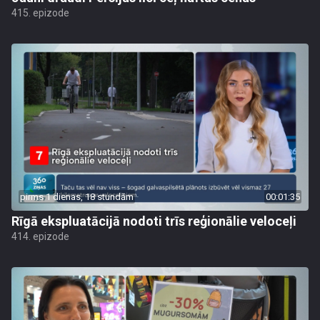
415. epizode
pirms 1 dienas, 18 stundām
00:01:35
Rīgā ekspluatācijā nodoti trīs reģionālie veloceļi
414. epizode