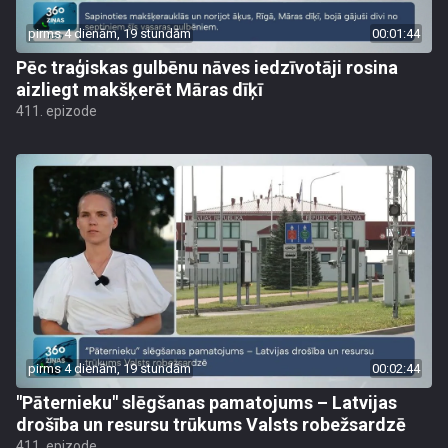
pirms 4 dienām, 19 stundām
00:01:44
Pēc traģiskas gulbēnu nāves iedzīvotāji rosina
aizliegt makšķerēt Māras dīķī
411. epizode
pirms 4 dienām, 19 stundām
00:02:44
"Pāternieku" slēgšanas pamatojums – Latvijas
drošība un resursu trūkums Valsts robežsardzē
411. epizode