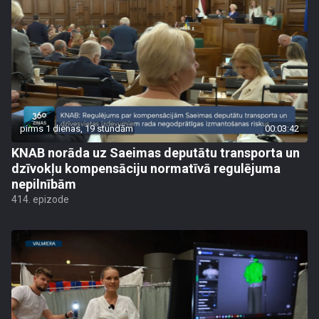
pirms 1 dienas, 19 stundām
00:03:42
KNAB norāda uz Saeimas deputātu transporta un
dzīvokļu kompensāciju normatīvā regulējuma
nepilnībām
414. epizode