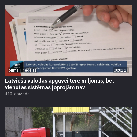
pirms 1 nedēļas
00:02:21
Latviešu valodas apguvei tērē miljonus, bet
vienotas sistēmas joprojām nav
410. epizode