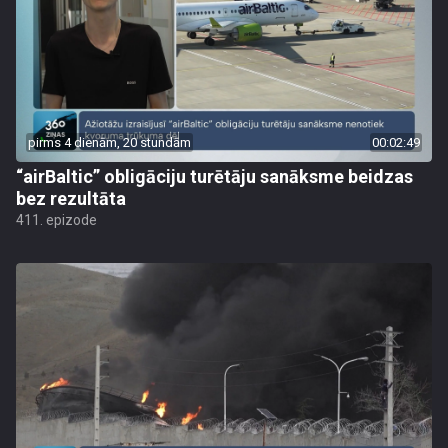
pirms 4 dienām, 20 stundām
00:02:49
“airBaltic” obligāciju turētāju sanāksme beidzas
bez rezultāta
411. epizode