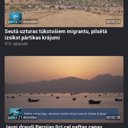
pirms 20 stundām
00:02:25
Seutā uzturas tūkstošiem migrantu, pilsētā
izsīkst pārtikas krājumi
415. epizode
pirms 21 stundas
00:02:18
Jauni draudi Persijas līcī ceļ naftas cenas