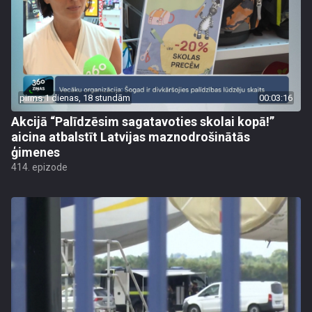
pirms 1 dienas, 18 stundām
00:03:16
Akcijā “Palīdzēsim sagatavoties skolai kopā!”
aicina atbalstīt Latvijas maznodrošinātās
ģimenes
414. epizode