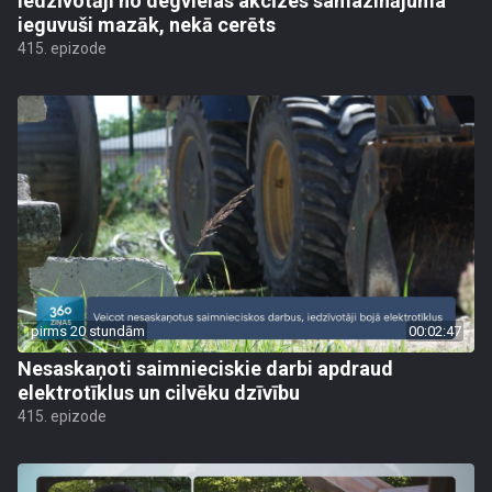
Iedzīvotāji no degvielas akcīzes samazinājuma
ieguvuši mazāk, nekā cerēts
415. epizode
pirms 20 stundām
00:02:47
Nesaskaņoti saimnieciskie darbi apdraud
elektrotīklus un cilvēku dzīvību
415. epizode