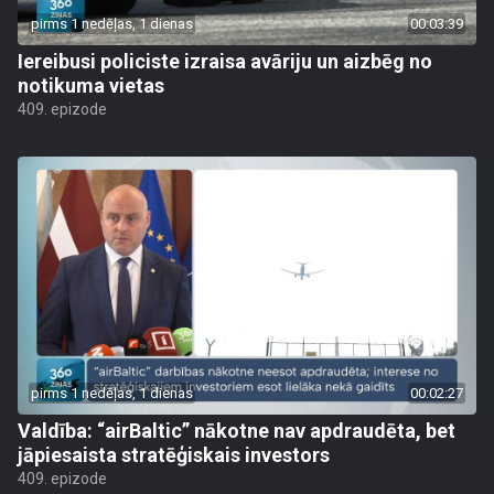
pirms 1 nedēļas, 1 dienas
00:03:39
Iereibusi policiste izraisa avāriju un aizbēg no
notikuma vietas
409. epizode
pirms 1 nedēļas, 1 dienas
00:02:27
Valdība: “airBaltic” nākotne nav apdraudēta, bet
jāpiesaista stratēģiskais investors
409. epizode