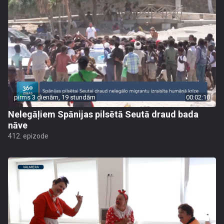
pirms 3 dienām, 19 stundām
00:02:10
Nelegāļiem Spānijas pilsētā Seutā draud bada
nāve
412. epizode