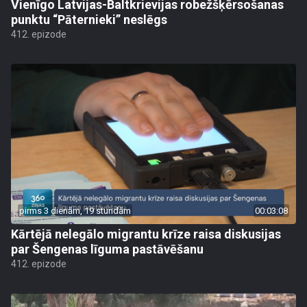
Vienīgo Latvijas-Baltkrievijas robežšķērsošanas
punktu “Pāternieki” neslēgs
412. epizode
pirms 3 dienām, 19 stundām
00:03:08
Kārtējā nelegālo migrantu krīze raisa diskusijas
par Šengenas līguma pastāvēšanu
412. epizode