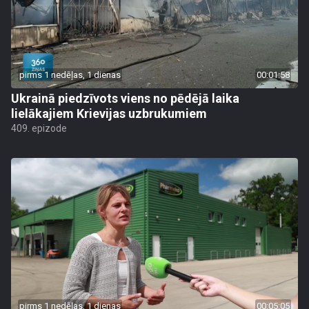
pirms 1 nedēļas, 1 dienas
00:01:58
Ukrainā piedzīvots viens no pēdējā laika
lielākajiem Krievijas uzbrukumiem
409. epizode
pirms 1 nedēļas, 1 dienas
00:05:05