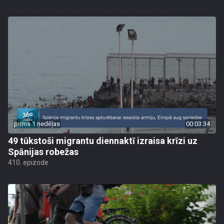
pirms 1 nedēļas
00:03:34
49 tūkstoši migrantu diennaktī izraisa krīzi uz
Spānijas robežas
410. epizode