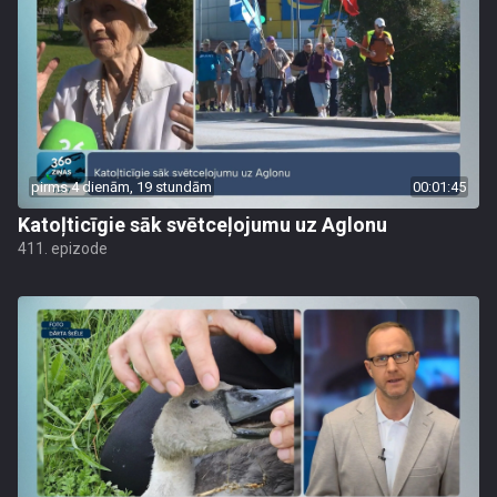
pirms 4 dienām, 19 stundām
00:01:45
Katoļticīgie sāk svētceļojumu uz Aglonu
411. epizode