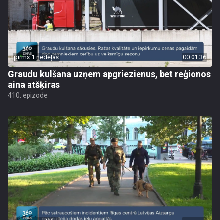
pirms 1 nedēļas
00:01:36
Graudu kulšana uzņem apgriezienus, bet reģionos
aina atšķiras
410. epizode