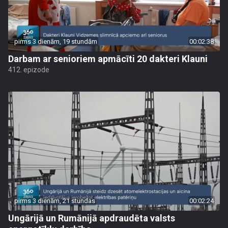
pirms 3 dienām, 19 stundām
00:02:38
Darbam ar senioriem apmācīti 20 dakteri Klauni
412. epizode
pirms 3 dienām, 21 stundas
00:02:24
Ungārijā un Rumānijā apdraudēta valsts