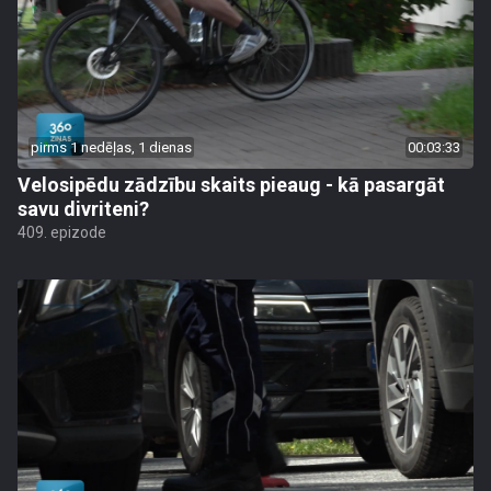
pirms 1 nedēļas, 1 dienas
00:03:33
Velosipēdu zādzību skaits pieaug - kā pasargāt
savu divriteni?
409. epizode