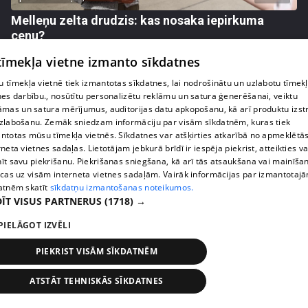
Melleņu zelta drudzis: kas nosaka iepirkuma
cenu?
409. epizode
 tīmekļa vietne izmanto sīkdatnes
 tīmekļa vietnē tiek izmantotas sīkdatnes, lai nodrošinātu un uzlabotu tīmek
nes darbību., nosūtītu personalizētu reklāmu un satura ģenerēšanai, veiktu
āmas un satura mērījumus, auditorijas datu apkopošanu, kā arī produktu izst
zlabošanu. Zemāk sniedzam informāciju par visām sīkdatnēm, kuras tiek
ntotas mūsu tīmekļa vietnēs. Sīkdatnes var atšķirties atkarībā no apmeklētā
rneta vietnes sadaļas. Lietotājam jebkurā brīdī ir iespēja piekrist, atteikties va
īt savu piekrišanu. Piekrišanas sniegšana, kā arī tās atsaukšana vai mainīša
ecas uz visām interneta vietnes sadaļām. Vairāk informācijas par izmantotaj
atnēm skatīt
sīkdatņu izmantošanas noteikumos.
ĪT VISUS PARTNERUS
(1718) →
PIELĀGOT IZVĒLI
pirms 1 nedēļas, 1 dienas
00:02:49
Ogas un sēnes šogad dārgākas, bet uzpirkšanas
PIEKRIST VISĀM SĪKDATNĒM
punktos to krietni mazāk
409. epizode
ATSTĀT TEHNISKĀS SĪKDATNES