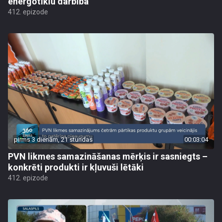
energotīklu darbība
412. epizode
pirms 3 dienām, 21 stundas
00:03:04
PVN likmes samazināšanas mērķis ir sasniegts –
konkrēti produkti ir kļuvuši lētāki
412. epizode