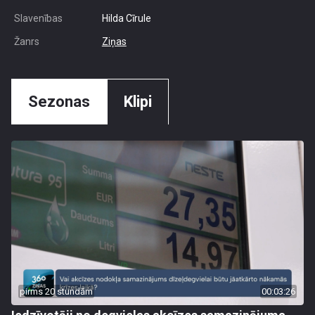
Slavenības
Hilda Cīrule
Žanrs
Ziņas
Sezonas
Klipi
pirms 20 stundām
00:03:26