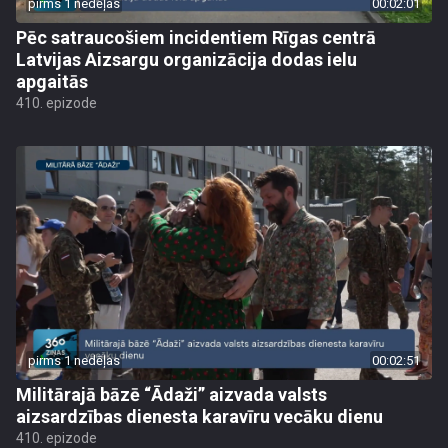
pirms 1 nedēļas
00:02:01
Pēc satraucošiem incidentiem Rīgas centrā
Latvijas Aizsargu organizācija dodas ielu
apgaitās
410. epizode
pirms 1 nedēļas
00:02:51
Militārajā bāzē “Ādaži” aizvada valsts
aizsardzības dienesta karavīru vecāku dienu
410. epizode