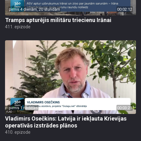
pirms 4 dienām, 20 stundām
00:02:12
Tramps apturējis militāru triecienu Irānai
411. epizode
pirms 1 nedēļas
00:03:23
Vladimirs Osečkins: Latvija ir iekļauta Krievijas
operatīvās izstrādes plānos
410. epizode