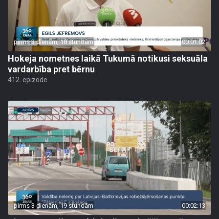
pirms 3 dienām, 18 stundām
00:01:02
Hokeja nometnes laikā Tukumā notikusi seksuāla
vardarbība pret bērnu
412. epizode
pirms 3 dienām, 19 stundām
00:02:13