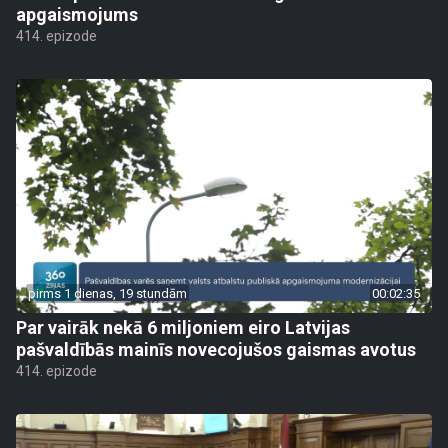
apgaismojums
414. epizode
pirms 1 dienas, 19 stundām
00:02:35
Par vairāk nekā 6 miljoniem eiro Latvijas
pašvaldībās mainīs novecojušos gaismas avotus
414. epizode