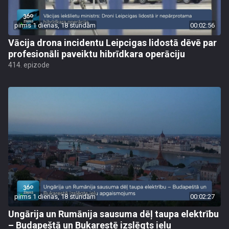
pirms 1 dienas, 18 stundām
00:02:56
Vācija drona incidentu Leipcigas lidostā dēvē par
profesionāli paveiktu hibrīdkara operāciju
414. epizode
pirms 1 dienas, 18 stundām
00:02:27
Ungārija un Rumānija sausuma dēļ taupa elektrību
– Budapeštā un Bukarestē izslēgts ielu