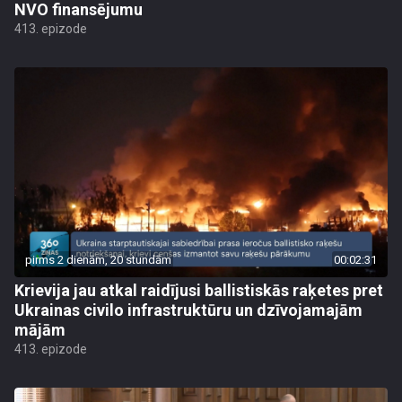
NVO finansējumu
413. epizode
pirms 2 dienām, 20 stundām
00:02:31
Krievija jau atkal raidījusi ballistiskās raķetes pret
Ukrainas civilo infrastruktūru un dzīvojamajām
mājām
413. epizode