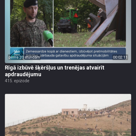
pirms 20 stundām
00:02:11
Rīgā izbūvē šķēršļus un trenējas atvairīt
apdraudējumu
415. epizode