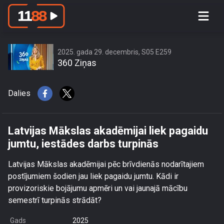
Latvijas Mākslas akadēmijai liek
pagaidu jumtu, iestādes darbs
turpinās
2025. gada 29. decembris, S05 E259
360 Ziņas
Dalies
Latvijas Mākslas akadēmijai liek pagaidu
jumtu, iestādes darbs turpinās
Latvijas Mākslas akadēmijai pēc brīvdienās nodarītajiem
postījumiem šodien jau liek pagaidu jumtu. Kādi ir
provizoriskie bojājumu apmēri un vai jaunajā mācību
semestrī turpinās strādāt?
Gads
2025