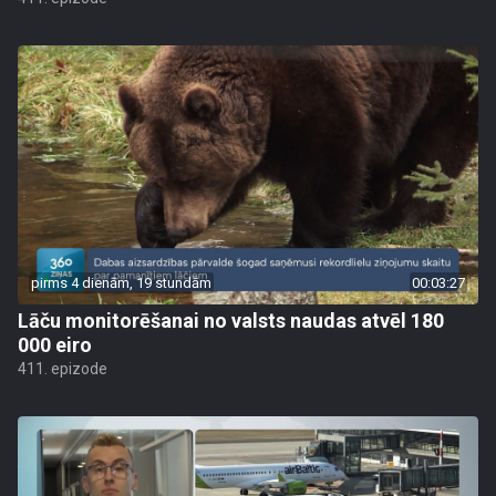
pirms 4 dienām, 19 stundām
00:03:27
Lāču monitorēšanai no valsts naudas atvēl 180
000 eiro
411. epizode