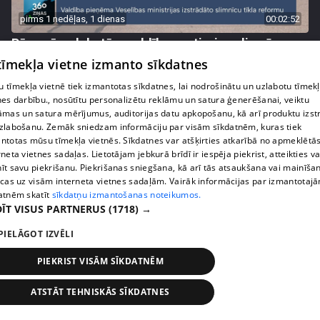
pirms 1 nedēļas, 1 dienas
00:02:52
Pēc asām debatēm valdība apstiprina slimnīcu
reformu
 tīmekļa vietne izmanto sīkdatnes
407. epizode
 tīmekļa vietnē tiek izmantotas sīkdatnes, lai nodrošinātu un uzlabotu tīmek
nes darbību., nosūtītu personalizētu reklāmu un satura ģenerēšanai, veiktu
āmas un satura mērījumus, auditorijas datu apkopošanu, kā arī produktu izst
zlabošanu. Zemāk sniedzam informāciju par visām sīkdatnēm, kuras tiek
ntotas mūsu tīmekļa vietnēs. Sīkdatnes var atšķirties atkarībā no apmeklētā
rneta vietnes sadaļas. Lietotājam jebkurā brīdī ir iespēja piekrist, atteikties va
īt savu piekrišanu. Piekrišanas sniegšana, kā arī tās atsaukšana vai mainīša
ecas uz visām interneta vietnes sadaļām. Vairāk informācijas par izmantotaj
atnēm skatīt
sīkdatņu izmantošanas noteikumos.
ĪT VISUS PARTNERUS
(1718) →
PIELĀGOT IZVĒLI
pirms 1 nedēļas, 1 dienas
00:02:47
PIEKRIST VISĀM SĪKDATNĒM
Barkavā sākas kapelmeistaru mācības, lai nodotu
ATSTĀT TEHNISKĀS SĪKDATNES
tautas muzicēšanas prasmes nākamajām
paaudzēm