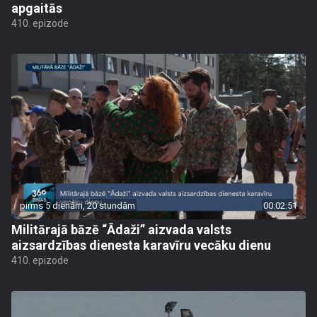
apgaitās
410. epizode
pirms 5 dienām, 20 stundām
00:02:51
Militārajā bāzē “Ādaži” aizvada valsts
aizsardzības dienesta karavīru vecāku dienu
410. epizode