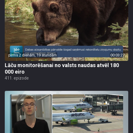
pirms 2 dienām, 19 stundām
00:03:27
Lāču monitorēšanai no valsts naudas atvēl 180
000 eiro
411. epizode