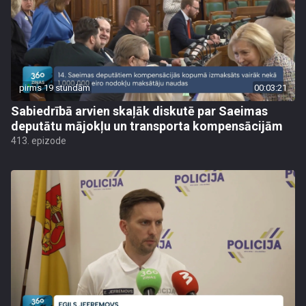
pirms 19 stundām
00:03:21
Sabiedrībā arvien skaļāk diskutē par Saeimas
deputātu mājokļu un transporta kompensācijām
413. epizode