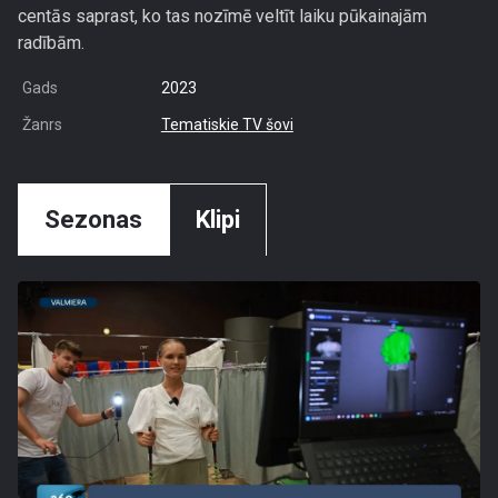
centās saprast, ko tas nozīmē veltīt laiku pūkainajām
radībām.
Gads
2023
Žanrs
Tematiskie TV šovi
Sezonas
Klipi