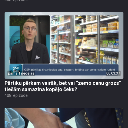
pirms 1 nedēļas
00:03:37
Pārtiku pērkam vairāk, bet vai “zemo cenu grozs”
tiešām samazina kopējo čeku?
408. epizode