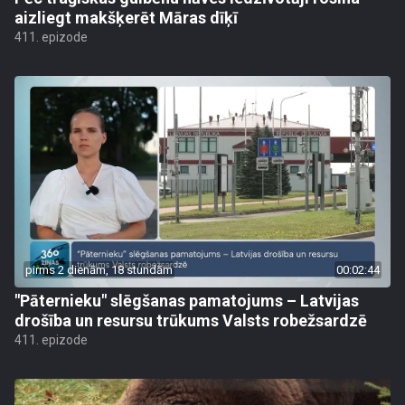
aizliegt makšķerēt Māras dīķī
411. epizode
pirms 2 dienām, 18 stundām
00:02:44
"Pāternieku" slēgšanas pamatojums – Latvijas
drošība un resursu trūkums Valsts robežsardzē
411. epizode