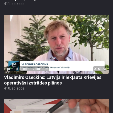
411. epizode
pirms 5 dienām, 17 stundām
00:03:23
Vladimirs Osečkins: Latvija ir iekļauta Krievijas
operatīvās izstrādes plānos
410. epizode