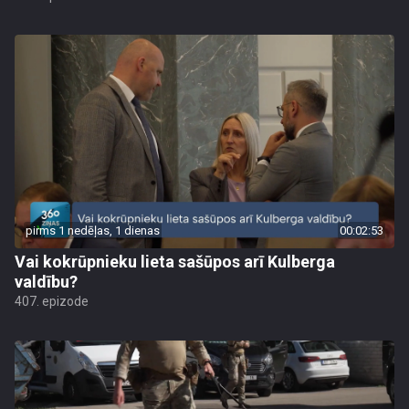
pirms 1 nedēļas, 1 dienas
00:02:53
Vai kokrūpnieku lieta sašūpos arī Kulberga
valdību?
407. epizode