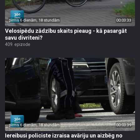
pirms 6 dienām, 18 stundām
00:03:33
Velosipēdu zādzību skaits pieaug - kā pasargāt
savu divriteni?
409. epizode
pirms 6 dienām, 18 stundām
00:03:39
Iereibusi policiste izraisa avāriju un aizbēg no