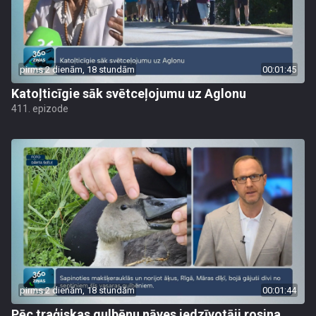
pirms 2 dienām, 18 stundām
00:01:45
Katoļticīgie sāk svētceļojumu uz Aglonu
411. epizode
pirms 2 dienām, 18 stundām
00:01:44
Pēc traģiskas gulbēnu nāves iedzīvotāji rosina