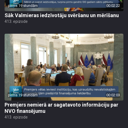
pirms 19 stundām
00:02:22
Sāk Valmieras iedzīvotāju svēršanu un mērīšanu
413. epizode
pirms 19 stundām
00:02:03
Premjers nemierā ar sagatavoto informāciju par
NVO finansējumu
413. epizode