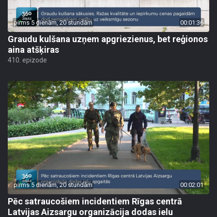
pirms 5 dienām, 20 stundām
00:01:36
Graudu kulšana uzņem apgriezienus, bet reģionos
aina atšķiras
410. epizode
pirms 5 dienām, 20 stundām
00:02:01
Pēc satraucošiem incidentiem Rīgas centrā
Latvijas Aizsargu organizācija dodas ielu