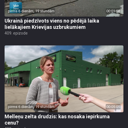
pirms 6 dienām, 19 stundām
00:01:58
Ukrainā piedzīvots viens no pēdējā laika
lielākajiem Krievijas uzbrukumiem
409. epizode
pirms 6 dienām, 19 stundām
00:05:05
Melleņu zelta drudzis: kas nosaka iepirkuma
cenu?