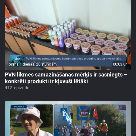
pirms 1 dienas, 20 stundām
00:03:04
PVN likmes samazināšanas mērķis ir sasniegts –
konkrēti produkti ir kļuvuši lētāki
412. epizode