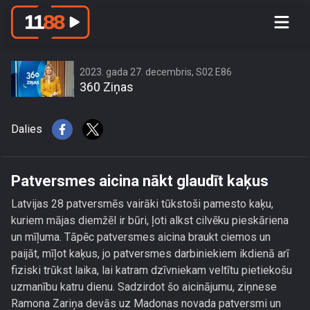
Patversmes aicina nākt glaudīt kaķus
2023. gada 27. decembris, S02 E86
360 Ziņas
Dalies
Patversmes aicina nākt glaudīt kaķus
Latvijas 28 patversmēs vairāki tūkstoši pamesto kaķu,
kuriem mājas diemžēl ir būri, ļoti alkst cilvēku pieskāriena
un mīļuma. Tāpēc patversmes aicina braukt ciemos un
paijāt, mīļot kaķus, jo patversmes darbiniekiem ikdienā arī
fiziski trūkst laika, lai katram dzīvniekam veltītu pietiekošu
uzmanību katru dienu. Sadzirdot šo aicinājumu, ziņnese
Ramona Zariņa devās uz Madonas novada patversmi un