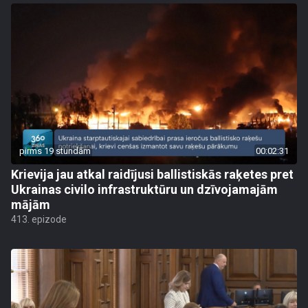
pirms 19 stundām
00:02:31
Krievija jau atkal raidījusi ballistiskās raķetes pret
Ukrainas civilo infrastruktūru un dzīvojamajām
mājām
413. epizode