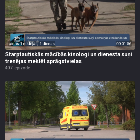
pirms 1 nedēļas, 1 dienas
00:01:56
Starptautiskās mācībās kinologi un dienesta suņi
trenējas meklēt sprāgstvielas
407. epizode