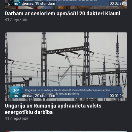
pirms 1 dienas, 19 stundām
00:02:38
Darbam ar senioriem apmācīti 20 dakteri Klauni
412. epizode
pirms 1 dienas, 20 stundām
00:02:24
Ungārijā un Rumānijā apdraudēta valsts
energotīklu darbība
412. epizode