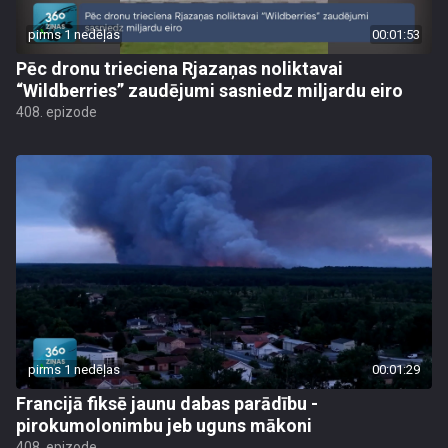
pirms 1 nedēļas
00:01:53
Pēc dronu trieciena Rjazaņas noliktavai
“Wildberries” zaudējumi sasniedz miljardu eiro
408. epizode
pirms 1 nedēļas
00:01:29
Francijā fiksē jaunu dabas parādību -
pirokumolonimbu jeb uguns mākoni
408. epizode