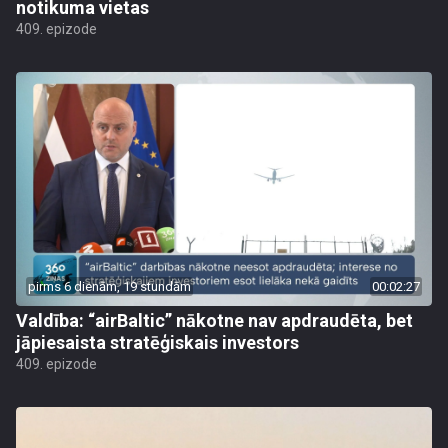
notikuma vietas
409. epizode
pirms 6 dienām, 19 stundām
00:02:27
Valdība: “airBaltic” nākotne nav apdraudēta, bet
jāpiesaista stratēģiskais investors
409. epizode