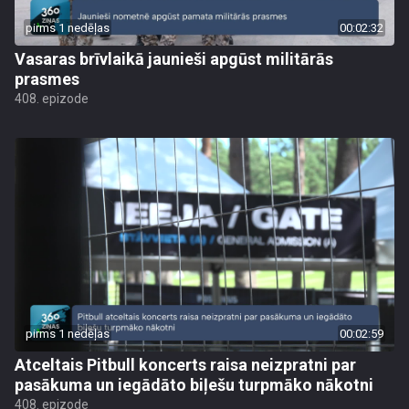
pirms 1 nedēļas
00:02:32
Vasaras brīvlaikā jaunieši apgūst militārās
prasmes
408. epizode
pirms 1 nedēļas
00:02:59
Atceltais Pitbull koncerts raisa neizpratni par
pasākuma un iegādāto biļešu turpmāko nākotni
408. epizode