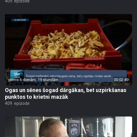
409. epizode
pirms 6 dienām, 19 stundām
00:02:49
Ogas un sēnes šogad dārgākas, bet uzpirkšanas
punktos to krietni mazāk
409. epizode