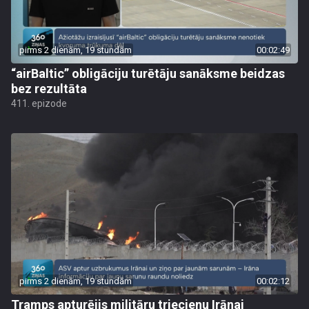
pirms 2 dienām, 19 stundām
00:02:49
“airBaltic” obligāciju turētāju sanāksme beidzas
bez rezultāta
411. epizode
pirms 2 dienām, 19 stundām
00:02:12
Tramps apturējis militāru triecienu Irānai