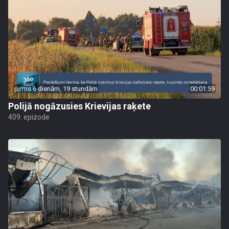
pirms 6 dienām, 19 stundām
00:01:59
Polijā nogāzusies Krievijas raķete
409. epizode