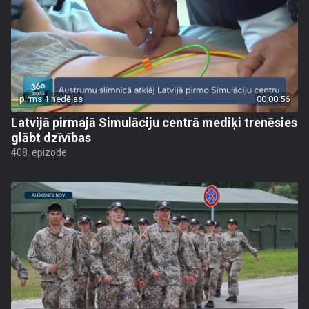
pirms 1 nedēļas
00:00:56
Latvijā pirmajā Simulāciju centrā mediķi trenēsies
glābt dzīvības
408. epizode