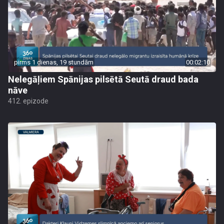
pirms 1 dienas, 19 stundām
00:02:10
Nelegāļiem Spānijas pilsētā Seutā draud bada
nāve
412. epizode