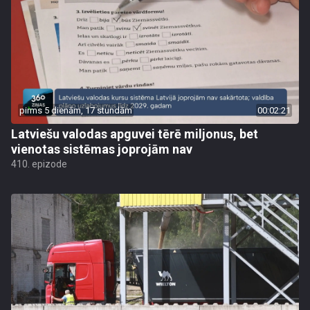
pirms 5 dienām, 17 stundām
00:02:21
Latviešu valodas apguvei tērē miljonus, bet
vienotas sistēmas joprojām nav
410. epizode