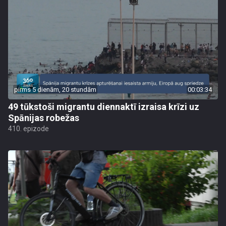
pirms 5 dienām, 20 stundām
00:03:34
49 tūkstoši migrantu diennaktī izraisa krīzi uz
Spānijas robežas
410. epizode