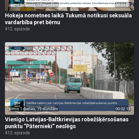
pirms 1 dienas, 17 stundām
00:01:02
Hokeja nometnes laikā Tukumā notikusi seksuāla
vardarbība pret bērnu
412. epizode
pirms 1 dienas, 19 stundām
00:02:13
Vienīgo Latvijas-Baltkrievijas robežšķērsošanas
punktu “Pāternieki” neslēgs
412. epizode