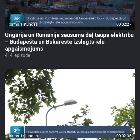
pirms 1 stundas
00:02:27
Ungārija un Rumānija sausuma dēļ taupa elektrību
– Budapeštā un Bukarestē izslēgts ielu
apgaismojums
414. epizode
pirms 1 stundas
00:02:35