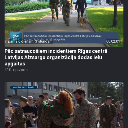
pirms 6 dienām, 3 stundām
00:02:01
Pēc satraucošiem incidentiem Rīgas centrā
Latvijas Aizsargu organizācija dodas ielu
apgaitās
410. epizode