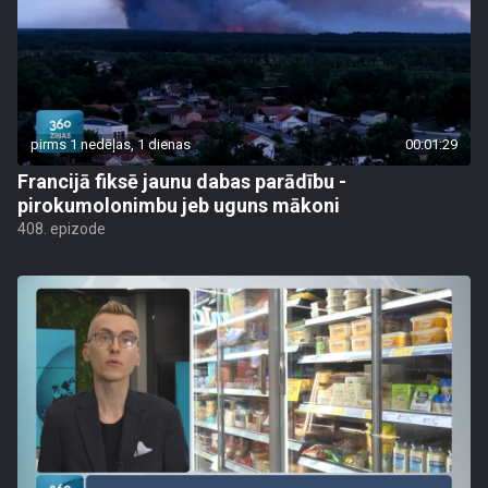
pirms 1 nedēļas, 1 dienas
00:01:29
Francijā fiksē jaunu dabas parādību -
pirokumolonimbu jeb uguns mākoni
408. epizode