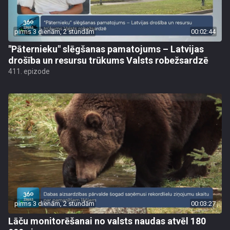
pirms 3 dienām, 2 stundām
00:02:44
"Pāternieku" slēgšanas pamatojums – Latvijas
drošība un resursu trūkums Valsts robežsardzē
411. epizode
pirms 3 dienām, 2 stundām
00:03:27
Lāču monitorēšanai no valsts naudas atvēl 180