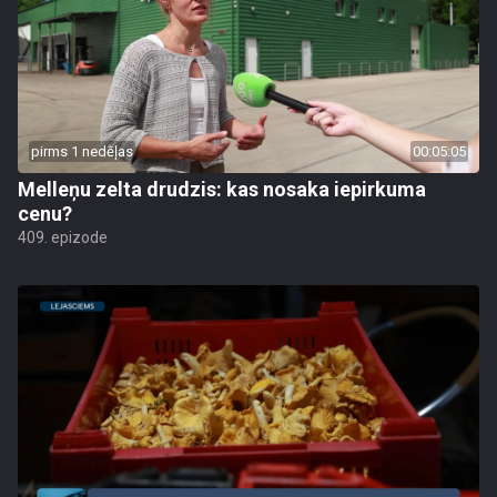
pirms 1 nedēļas
00:05:05
Melleņu zelta drudzis: kas nosaka iepirkuma
cenu?
409. epizode