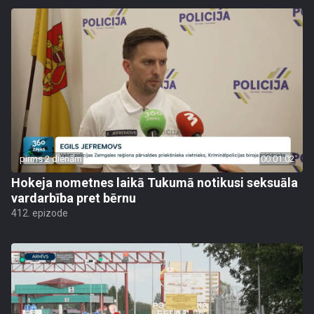
pirms 2 dienām
00:01:02
Hokeja nometnes laikā Tukumā notikusi seksuāla
vardarbība pret bērnu
412. epizode