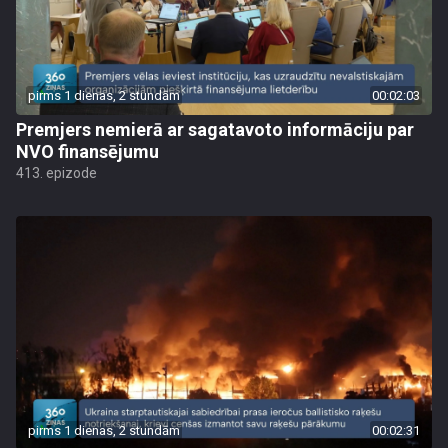
pirms 1 dienas, 2 stundām
00:02:03
Premjers nemierā ar sagatavoto informāciju par
NVO finansējumu
413. epizode
pirms 1 dienas, 2 stundām
00:02:31