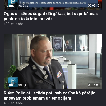
pirms 1 nedēļas
00:02:49
Ogas un sēnes šogad dārgākas, bet uzpirkšanas
punktos to krietni mazāk
409. epizode
pirms 1 nedēļas
00:16:02
Ruks: Policisti ir tāda pati sabiedrība kā pārējie -
ar savām problēmām un emocijām
409. epizode