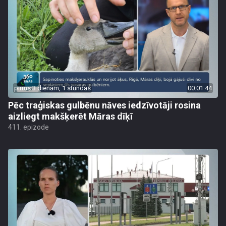
pirms 3 dienām, 1 stundas
00:01:44
Pēc traģiskas gulbēnu nāves iedzīvotāji rosina
aizliegt makšķerēt Māras dīķī
411. epizode