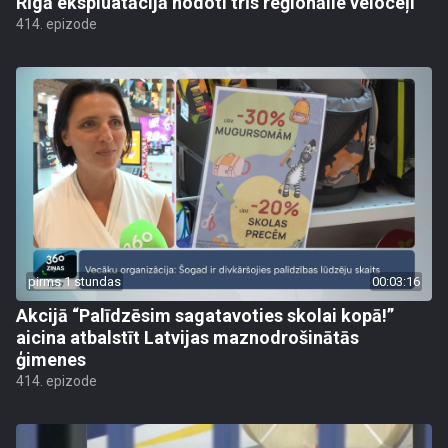
Rīgā ekspluatācijā nodoti trīs reģionālie veloceļi
414. epizode
pirms 1 stundas
00:03:16
Akcijā “Palīdzēsim sagatavoties skolai kopā!”
aicina atbalstīt Latvijas maznodrošinātās
ģimenes
414. epizode