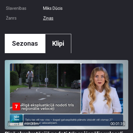
Slavenības
Miks Dūcis
Žanrs
Ziņas
Sezonas
Klipi
pirms 53 minūtēm
00:01:35