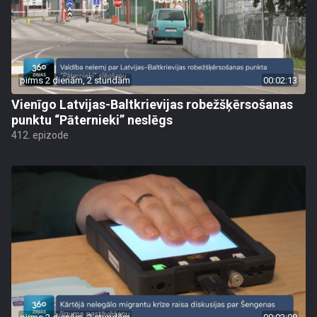
pirms 2 dienām, 2 stundām
00:02:13
Vienīgo Latvijas-Baltkrievijas robežšķērsošanas
punktu “Pāternieki” neslēgs
412. epizode