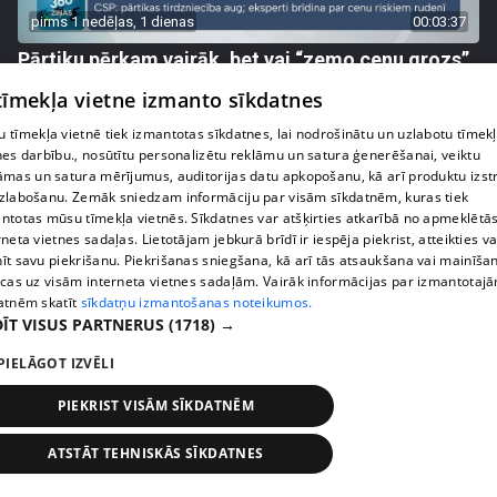
pirms 1 nedēļas, 1 dienas
00:03:37
Pārtiku pērkam vairāk, bet vai “zemo cenu grozs”
tiešām samazina kopējo čeku?
 tīmekļa vietne izmanto sīkdatnes
408. epizode
 tīmekļa vietnē tiek izmantotas sīkdatnes, lai nodrošinātu un uzlabotu tīmek
nes darbību., nosūtītu personalizētu reklāmu un satura ģenerēšanai, veiktu
āmas un satura mērījumus, auditorijas datu apkopošanu, kā arī produktu izst
zlabošanu. Zemāk sniedzam informāciju par visām sīkdatnēm, kuras tiek
ntotas mūsu tīmekļa vietnēs. Sīkdatnes var atšķirties atkarībā no apmeklētā
rneta vietnes sadaļas. Lietotājam jebkurā brīdī ir iespēja piekrist, atteikties va
īt savu piekrišanu. Piekrišanas sniegšana, kā arī tās atsaukšana vai mainīša
ecas uz visām interneta vietnes sadaļām. Vairāk informācijas par izmantotaj
atnēm skatīt
sīkdatņu izmantošanas noteikumos.
ĪT VISUS PARTNERUS
(1718) →
PIELĀGOT IZVĒLI
pirms 1 nedēļas, 1 dienas
00:00:56
PIEKRIST VISĀM SĪKDATNĒM
Latvijā pirmajā Simulāciju centrā mediķi trenēsies
glābt dzīvības
ATSTĀT TEHNISKĀS SĪKDATNES
408. epizode