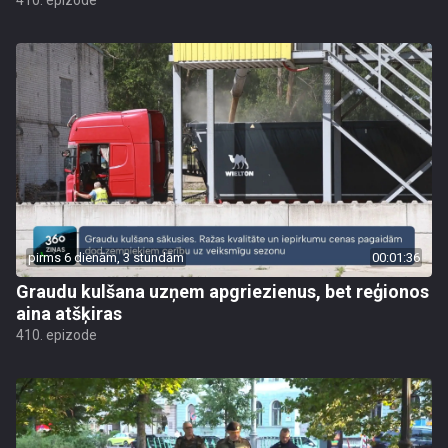
410. epizode
pirms 6 dienām, 3 stundām
00:01:36
Graudu kulšana uzņem apgriezienus, bet reģionos
aina atšķiras
410. epizode