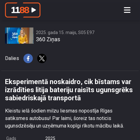
Eksperimentā noskaidro, cik bīstams
var izrādīties litija bateriju raisīts
ugunsgrēks sabiedriskajā transportā
2025. gada 15. maijs, S05 E97
360 Ziņas
Dalies
Eksperimentā noskaidro, cik bīstams var
izrādīties litija bateriju raisīts ugunsgrēks
sabiedriskajā transportā
Kleistu ielā šodien milzu liesmas nopostīja Rīgas
satiksmes autobusu! Par laimi, šoreiz tas noticis
ugunsdzēsēju un uzņēmuma kopīgi rīkotu mācību laikā.
Gads
2025