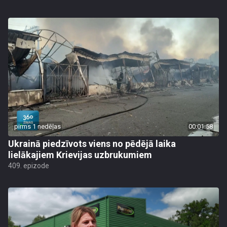
pirms 1 nedēļas
00:01:58
Ukrainā piedzīvots viens no pēdējā laika
lielākajiem Krievijas uzbrukumiem
409. epizode