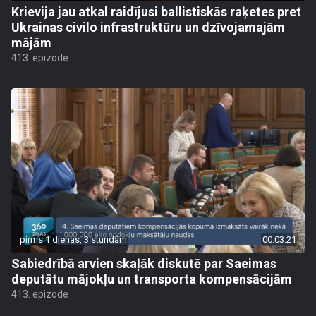
Krievija jau atkal raidījusi ballistiskās raķetes pret
Ukrainas civilo infrastruktūru un dzīvojamajām
mājām
413. epizode
pirms 1 dienas, 3 stundām
00:03:21
Sabiedrībā arvien skaļāk diskutē par Saeimas
deputātu mājokļu un transporta kompensācijām
413. epizode