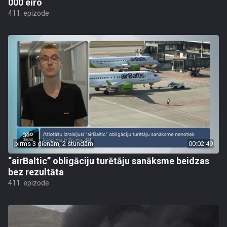
000 eiro
411. epizode
pirms 3 dienām, 2 stundām
00:02:49
“airBaltic” obligāciju turētāju sanāksme beidzas
bez rezultāta
411. epizode