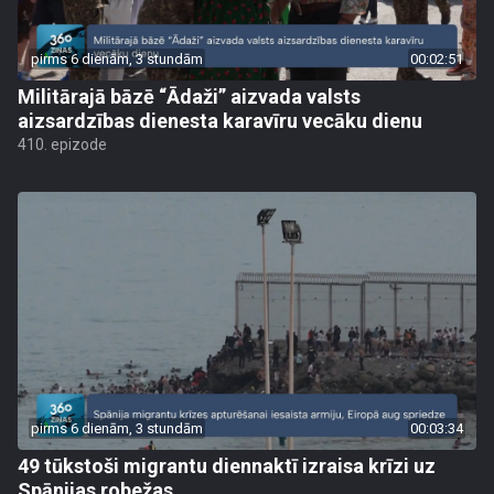
pirms 6 dienām, 3 stundām
00:02:51
Militārajā bāzē “Ādaži” aizvada valsts
aizsardzības dienesta karavīru vecāku dienu
410. epizode
pirms 6 dienām, 3 stundām
00:03:34
49 tūkstoši migrantu diennaktī izraisa krīzi uz
Spānijas robežas