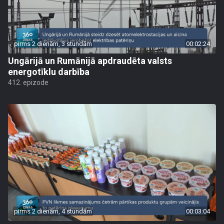
pirms 2 dienām, 3 stundām
00:02:24
Ungārijā un Rumānijā apdraudēta valsts
energotīklu darbība
412. epizode
pirms 2 dienām, 4 stundām
00:03:04