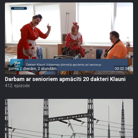
pirms 2 dienām, 2 stundām
00:02:38
Darbam ar senioriem apmācīti 20 dakteri Klauni
412. epizode