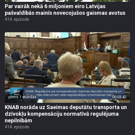
Par vairāk nekā 6 miljoniem eiro Latvijas
pašvaldībās mainīs novecojušos gaismas avotus
414. epizode
pirms 1 stundas
00:03:42
KNAB norāda uz Saeimas deputātu transporta un
dzīvokļu kompensāciju normatīvā regulējuma
nepilnībām
414. epizode