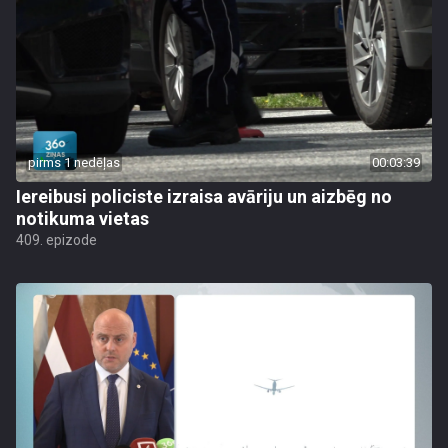
pirms 1 nedēļas
00:03:39
Iereibusi policiste izraisa avāriju un aizbēg no
notikuma vietas
409. epizode