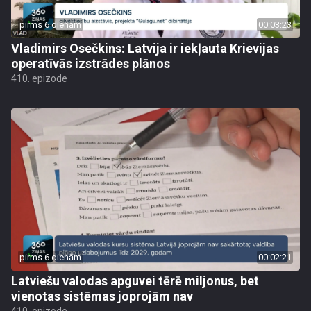
pirms 6 dienām
00:03:23
Vladimirs Osečkins: Latvija ir iekļauta Krievijas
operatīvās izstrādes plānos
410. epizode
pirms 6 dienām
00:02:21
Latviešu valodas apguvei tērē miljonus, bet
vienotas sistēmas joprojām nav