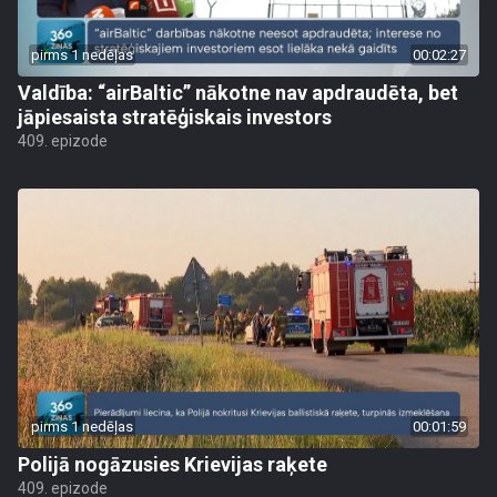
pirms 1 nedēļas
00:02:27
Valdība: “airBaltic” nākotne nav apdraudēta, bet
jāpiesaista stratēģiskais investors
409. epizode
pirms 1 nedēļas
00:01:59
Polijā nogāzusies Krievijas raķete
409. epizode