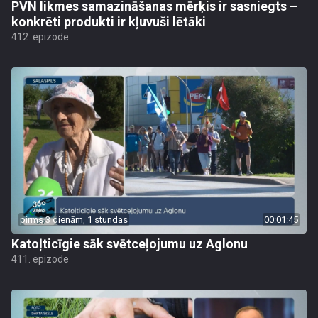
PVN likmes samazināšanas mērķis ir sasniegts –
konkrēti produkti ir kļuvuši lētāki
412. epizode
pirms 3 dienām, 1 stundas
00:01:45
Katoļticīgie sāk svētceļojumu uz Aglonu
411. epizode