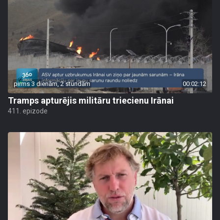
pirms 3 dienām, 2 stundām
00:02:12
Tramps apturējis militāru triecienu Irānai
411. epizode