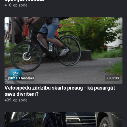
410. epizode
pirms 1 nedēļas
00:03:33
Velosipēdu zādzību skaits pieaug - kā pasargāt
savu divriteni?
409. epizode