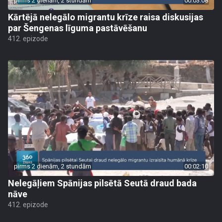
pirms 2 dienām, 2 stundām
00:03:08
Kārtējā nelegālo migrantu krīze raisa diskusijas
par Šengenas līguma pastāvēšanu
412. epizode
pirms 2 dienām, 2 stundām
00:02:10
Nelegāļiem Spānijas pilsētā Seutā draud bada
nāve
412. epizode