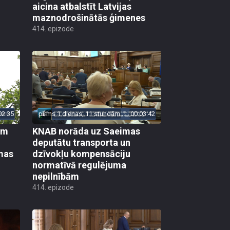
aicina atbalstīt Latvijas
maznodrošinātās ģimenes
414. epizode
02:35
pirms 1 dienas, 11 stundām
00:03:42
em
KNAB norāda uz Saeimas
deputātu transporta un
mas
dzīvokļu kompensāciju
normatīvā regulējuma
nepilnībām
414. epizode