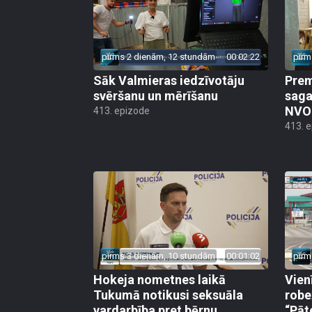
pirms 2 dienām, 12 stundām
00:02:22
pirm
Sāk Valmieras iedzīvotāju
Prem
svēršanu un mērīšanu
saga
NVO 
413. epizode
413. 
pirms 3 dienām, 10 stundām
00:01:02
pirm
Hokeja nometnes laikā
Vien
Tukumā notikusi seksuāla
robe
vardarbība pret bērnu
“Pāt