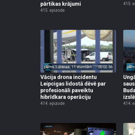
pārtikas krājumi
415. 
415. epizode
pirms 1 dienas, 11 stundām
00:02:56
pirm
Vācija drona incidentu
Ungā
Leipcigas lidostā dēvē par
saus
profesionāli paveiktu
Buda
hibrīdkara operāciju
izsl
414. epizode
414. 