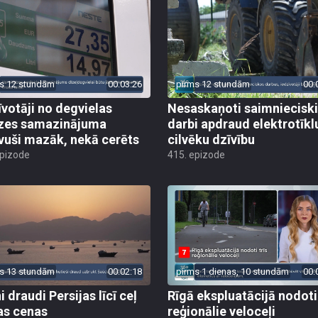
s 12 stundām
00:03:26
pirms 12 stundām
00:
īvotāji no degvielas
Nesaskaņoti saimniecisk
zes samazinājuma
darbi apdraud elektrotīkl
vuši mazāk, nekā cerēts
cilvēku dzīvību
epizode
415. epizode
s 13 stundām
00:02:18
pirms 1 dienas, 10 stundām
00:
 draudi Persijas līcī ceļ
Rīgā ekspluatācijā nodoti 
as cenas
reģionālie veloceļi