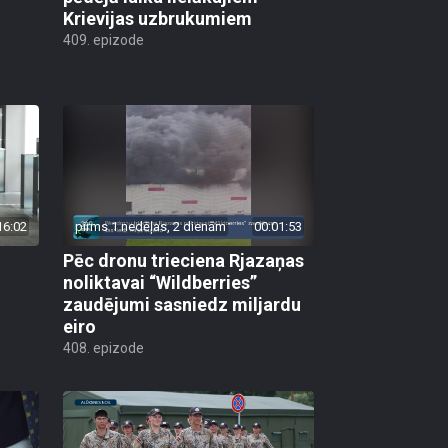
Krievijas uzbrukumiem
409. epizode
16:02
pirms 1 nedēļas, 2 dienām
00:01:53
Pēc dronu trieciena Rjazaņas
noliktavai “Wildberries”
zaudējumi sasniedz miljardu
eiro
408. epizode