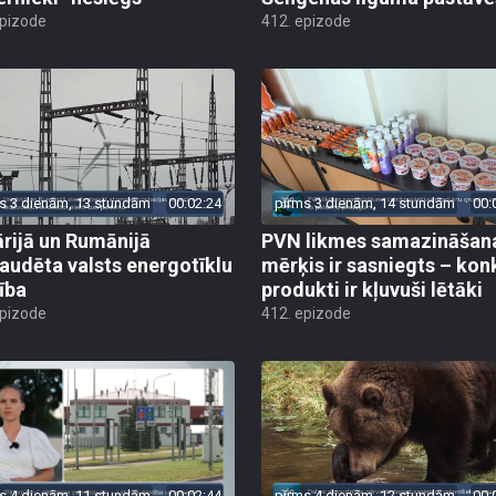
epizode
412. epizode
s 3 dienām, 13 stundām
00:02:24
pirms 3 dienām, 14 stundām
00:
rijā un Rumānijā
PVN likmes samazināšan
audēta valsts energotīklu
mērķis ir sasniegts – kon
ība
produkti ir kļuvuši lētāki
epizode
412. epizode
s 4 dienām, 11 stundām
00:02:44
pirms 4 dienām, 12 stundām
00: