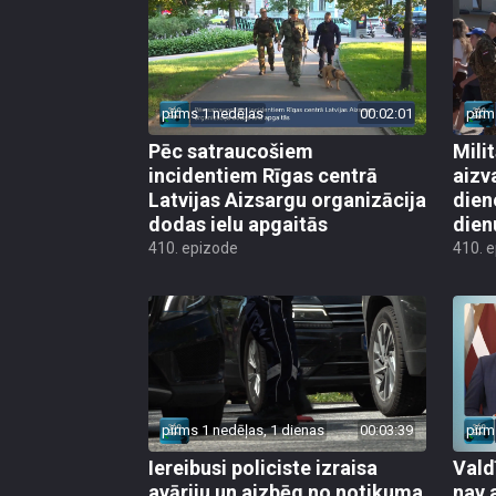
pirms 1 nedēļas
00:02:01
pirm
Pēc satraucošiem
Mili
incidentiem Rīgas centrā
aizv
Latvijas Aizsargu organizācija
dien
dodas ielu apgaitās
dien
410. epizode
410. 
pirms 1 nedēļas, 1 dienas
00:03:39
pirm
Iereibusi policiste izraisa
Vald
avāriju un aizbēg no notikuma
nav 