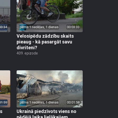
03:34
pirms 1 nedēļas, 1 dienas
00:03:33
Velosipēdu zādzību skaits
pieaug - kā pasargāt savu
divriteni?
409. epizode
01:59
pirms 1 nedēļas, 1 dienas
00:01:58
as
Ukrainā piedzīvots viens no
pēdējā laika lielākajiem