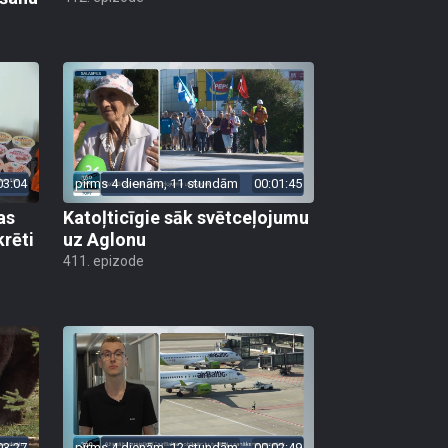
03:04
pirms 4 dienām, 11 stundām
00:01:45
as
Katoļticīgie sāk svētceļojumu
krēti
uz Aglonu
411. epizode
03:27
pirms 4 dienām, 12 stundām
00:02:49