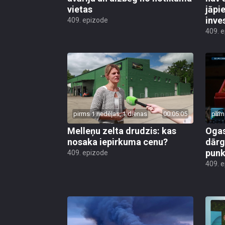
vietas
jāpi
inve
409. epizode
409. 
pirms 1 nedēļas, 1 dienas
00:05:05
pirm
Melleņu zelta drudzis: kas
Ogas
nosaka iepirkuma cenu?
dārg
punk
409. epizode
409. 