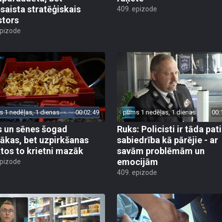
esaista stratēģiskais
409. epizode
stors
epizode
s 1 nedēļas, 1 dienas
00:02:49
pirms 1 nedēļas, 1 dienas
00:
 un sēnes šogad
Ruks: Policisti ir tāda pati
ākas, bet uzpirkšanas
sabiedrība kā pārējie - ar
tos to krietni mazāk
savām problēmām un
emocijām
epizode
409. epizode