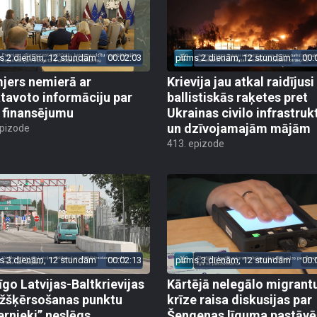
s 2 dienām, 12 stundām
00:02:03
pirms 2 dienām, 12 stundām
00:
jers nemierā ar
Krievija jau atkal raidījusi
tavoto informāciju par
ballistiskās raķetes pret
finansējumu
Ukrainas civilo infrastruk
un dzīvojamajām mājām
epizode
413. epizode
s 3 dienām, 12 stundām
00:02:13
pirms 3 dienām, 12 stundām
00:
īgo Latvijas-Baltkrievijas
Kārtējā nelegālo migrant
žšķērsošanas punktu
krīze raisa diskusijas par
ernieki” neslēgs
Šengenas līguma pastāv