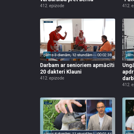
412. epizode
412. 
pirms 3 dienām, 12 stundām
00:02:38
pirm
Darbam ar senioriem apmācīti
Ungā
20 dakteri Klauni
apdr
darb
412. epizode
412. 
pirms 4 dienām, 11 stundām
00:01:44
pirm