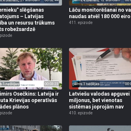
ernieku" slēgšanas
Lāču monitorēšanai no va
tojums – Latvijas
naudas atvēl 180 000 eiro
ība un resursu trūkums
411. epizode
ts robežsardzē
epizode
s 1 nedēļas
00:03:23
pirms 1 nedēļas
00:
imirs Osečkins: Latvija ir
Latviešu valodas apguvei
auta Krievijas operatīvās
miljonus, bet vienotas
rādes plānos
sistēmas joprojām nav
epizode
410. epizode