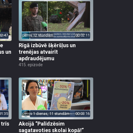
02:47
pirms 12 stundām
00:02:11
ie
Rīgā izbūvē šķēršļus un
us un
trenējas atvairīt
apdraudējumu
415. epizode
01:35
pirms 1 dienas, 11 stundām
00:03:16
trīs
Akcijā “Palīdzēsim
sagatavoties skolai kopā!”