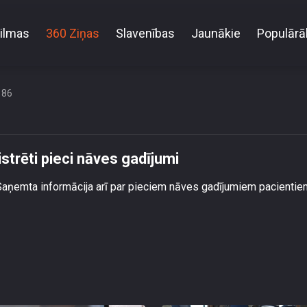
ilmas
360 Ziņas
Slavenības
Jaunākie
Populārā
eaug Covid-19 izplatība – reģistrēti pieci nāves gadīj
186
strēti pieci nāves gadījumi
. Saņemta informācija arī par pieciem nāves gadījumiem pacientie