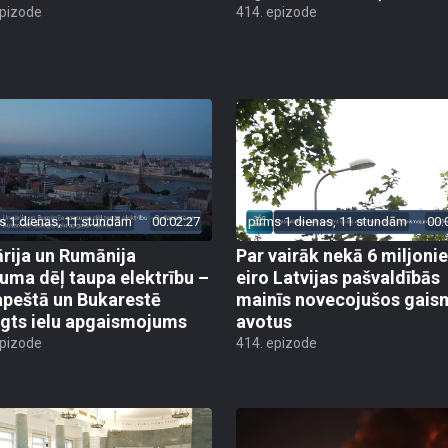
epizode
414. epizode
s 1 dienas, 11 stundām
00:02:27
pirms 1 dienas, 11 stundām
00:
rija un Rumānija
Par vairāk nekā 6 miljoni
uma dēļ taupa elektrību –
eiro Latvijas pašvaldībās
peštā un Bukarestē
mainīs novecojušos gais
ēgts ielu apgaismojums
avotus
epizode
414. epizode