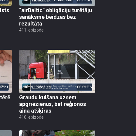
lsts
“airBaltic” obligāciju turētāju
sanāksme beidzas bez
rezultāta
411. epizode
02:21
pirms 1 nedēļas
00:01:36
 tērē
Graudu kulšana uzņem
apgriezienus, bet reģionos
aina atšķiras
410. epizode