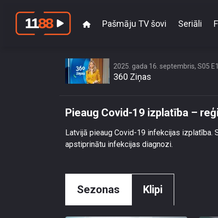
Pašmāju TV šovi
Seriāli
F
Pi
2025. gada 16. septembris, S05 E
360 Ziņas
Pieaug Covid-19 izplatība – reģi
Latvijā pieaug Covid-19 infekcijas izplatība
apstiprinātu infekcijas diagnozi.
Sezonas
Klipi