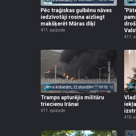
Pēc traģiskas gulbēnu nāves
"Pāt
iedzīvotāji rosina aizliegt
pama
makšķerēt Māras dīķī
droš
Vals
411. epizode
411. 
pirms 4 dienām, 12 stundām
00:02:12
pirm
Tramps apturējis militāru
Vlad
triecienu Irānai
iekļ
izst
411. epizode
410. 