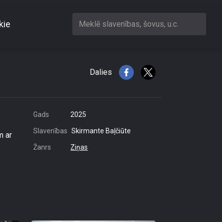
kie
Meklē slavenības, šovus, u.c.
umi
Dalies
Gads
2025
Slavenības
Skirmante Baļčiūte
m ar
Žanrs
Ziņas