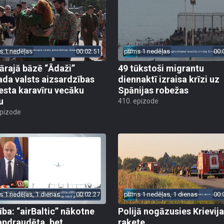
s 1 nedēļas
00:02:51
pirms 1 nedēļas
00:
tārajā bāzē “Ādaži”
49 tūkstoši migrantu
ada valsts aizsardzības
diennaktī izraisa krīzi uz
esta karavīru vecāku
Spānijas robežas
u
410. epizode
epizode
s 1 nedēļas, 1 dienas
00:02:27
pirms 1 nedēļas, 1 dienas
00:
ība: “airBaltic” nākotne
Polijā nogāzusies Krievij
apdraudēta, bet
raķete