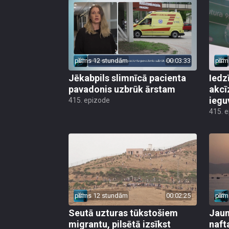
pirms 12 stundām
00:03:33
pirm
Jēkabpils slimnīcā pacienta
Iedz
pavadonis uzbrūk ārstam
akcī
iegu
415. epizode
415. 
pirms 12 stundām
00:02:25
pirm
Seutā uzturas tūkstošiem
Jauni
migrantu, pilsētā izsīkst
naft