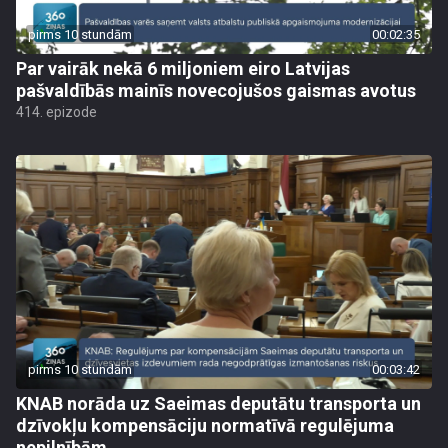
pirms 10 stundām
00:02:35
Par vairāk nekā 6 miljoniem eiro Latvijas
pašvaldībās mainīs novecojušos gaismas avotus
414. epizode
pirms 10 stundām
00:03:42
KNAB norāda uz Saeimas deputātu transporta un
dzīvokļu kompensāciju normatīvā regulējuma
nepilnībām