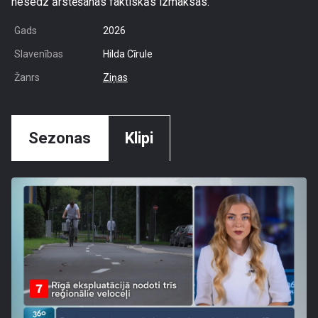
nesedz ārstēšanas faktiskās izmaksas.
Gads
2026
Slavenības
Hilda Cīrule
Žanrs
Ziņas
Sezonas
Klipi