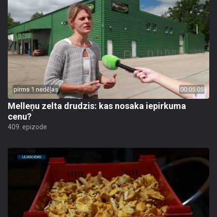
pirms 1 nedēļas
00:05:05
Melleņu zelta drudzis: kas nosaka iepirkuma
cenu?
409. epizode