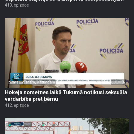
413. epizode
pirms 2 dienām, 9 stundām
00:01:02
Hokeja nometnes laikā Tukumā notikusi seksuāla
vardarbība pret bērnu
412. epizode