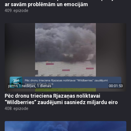
ar savām problēmām un emocijām
409. epizode
pirms 1 nedēļas, 1 dienas
00:01:53
Pēc dronu trieciena Rjazaņas noliktavai
“Wildberries” zaudējumi sasniedz miljardu eiro
408. epizode