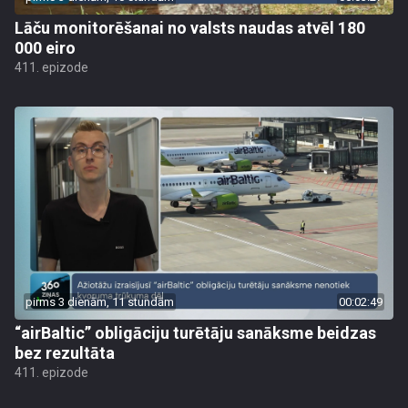
Lāču monitorēšanai no valsts naudas atvēl 180
000 eiro
411. epizode
pirms 3 dienām, 11 stundām
00:02:49
“airBaltic” obligāciju turētāju sanāksme beidzas
bez rezultāta
411. epizode