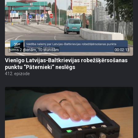
pirms 2 dienām, 10 stundām
00:02:13
Vienīgo Latvijas-Baltkrievijas robežšķērsošanas
punktu “Pāternieki” neslēgs
412. epizode