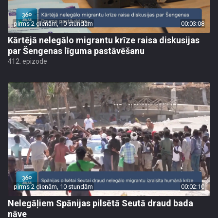
pirms 2 dienām, 10 stundām
00:03:08
Kārtējā nelegālo migrantu krīze raisa diskusijas
par Šengenas līguma pastāvēšanu
412. epizode
pirms 2 dienām, 10 stundām
00:02:10
Nelegāļiem Spānijas pilsētā Seutā draud bada
nāve