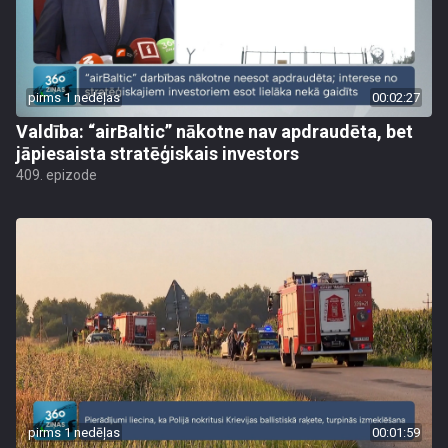
pirms 1 nedēļas
00:02:27
Valdība: “airBaltic” nākotne nav apdraudēta, bet
jāpiesaista stratēģiskais investors
409. epizode
pirms 1 nedēļas
00:01:59