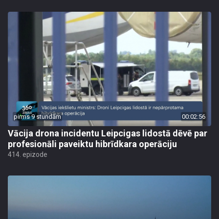
pirms 9 stundām
00:02:56
Vācija drona incidentu Leipcigas lidostā dēvē par
profesionāli paveiktu hibrīdkara operāciju
414. epizode