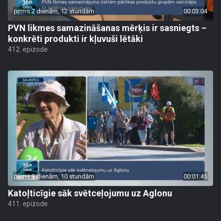
pirms 2 dienām, 12 stundām
00:03:04
PVN likmes samazināšanas mērķis ir sasniegts –
konkrēti produkti ir kļuvuši lētāki
412. epizode
pirms 3 dienām, 10 stundām
00:01:45
Katoļticīgie sāk svētceļojumu uz Aglonu
411. epizode