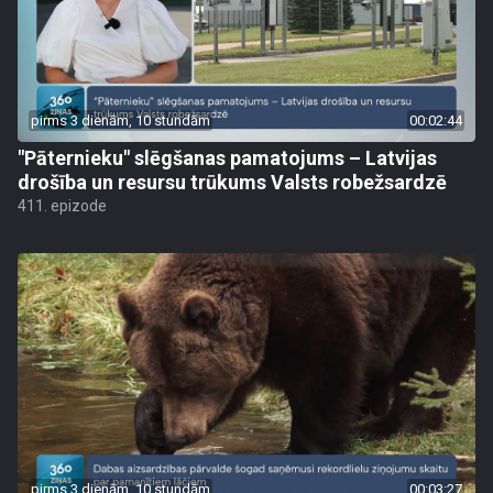
pirms 3 dienām, 10 stundām
00:02:44
"Pāternieku" slēgšanas pamatojums – Latvijas
drošība un resursu trūkums Valsts robežsardzē
411. epizode
pirms 3 dienām, 10 stundām
00:03:27