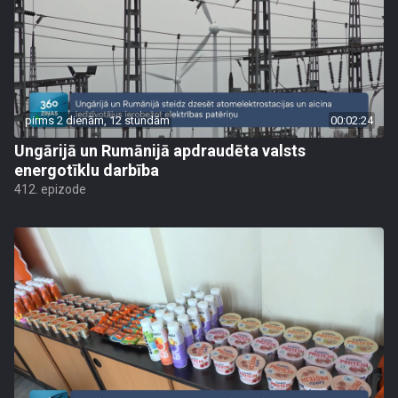
pirms 2 dienām, 12 stundām
00:02:24
Ungārijā un Rumānijā apdraudēta valsts
energotīklu darbība
412. epizode