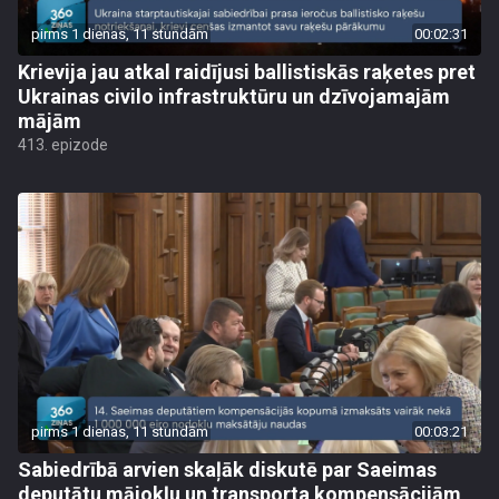
pirms 1 dienas, 11 stundām
00:02:31
Krievija jau atkal raidījusi ballistiskās raķetes pret
Ukrainas civilo infrastruktūru un dzīvojamajām
mājām
413. epizode
pirms 1 dienas, 11 stundām
00:03:21
Sabiedrībā arvien skaļāk diskutē par Saeimas
deputātu mājokļu un transporta kompensācijām