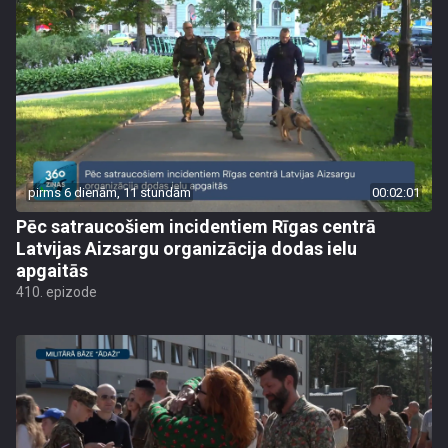
pirms 6 dienām, 11 stundām
00:02:01
Pēc satraucošiem incidentiem Rīgas centrā
Latvijas Aizsargu organizācija dodas ielu
apgaitās
410. epizode