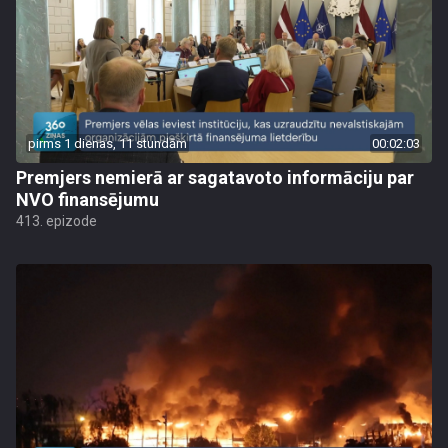
pirms 1 dienas, 11 stundām
00:02:03
Premjers nemierā ar sagatavoto informāciju par
NVO finansējumu
413. epizode