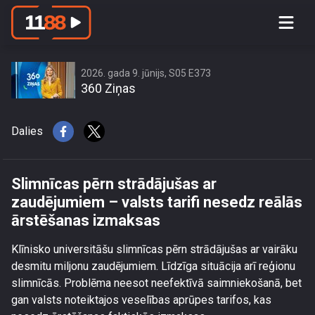
Slimnīcas pērn strādājušas ar
zaudējumiem – valsts tarifi nesedz
reālās ārstēšanas izmaksas
2026. gada 9. jūnijs, S05 E373
360 Ziņas
Dalies
Slimnīcas pērn strādājušas ar
zaudējumiem – valsts tarifi nesedz reālās
ārstēšanas izmaksas
Klīnisko universitāšu slimnīcas pērn strādājušas ar vairāku
desmitu miljonu zaudējumiem. Līdzīga situācija arī reģionu
slimnīcās. Problēma neesot neefektīvā saimniekošanā, bet
gan valsts noteiktajos veselības aprūpes tarifos, kas