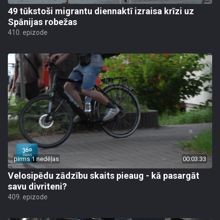
49 tūkstoši migrantu diennaktī izraisa krīzi uz
Spānijas robežas
410. epizode
pirms 1 nedēļas
00:03:33
Velosipēdu zādzību skaits pieaug - kā pasargāt
savu divriteni?
409. epizode