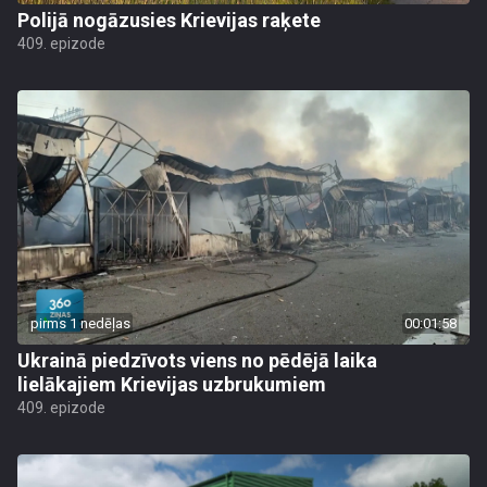
Polijā nogāzusies Krievijas raķete
409. epizode
pirms 1 nedēļas
00:01:58
Ukrainā piedzīvots viens no pēdējā laika
lielākajiem Krievijas uzbrukumiem
409. epizode