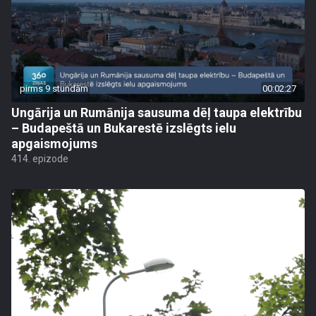
pirms 9 stundām
00:02:27
Ungārija un Rumānija sausuma dēļ taupa elektrību
– Budapeštā un Bukarestē izslēgts ielu
apgaismojums
414. epizode