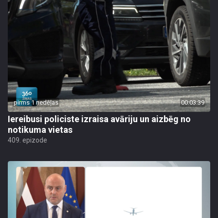
pirms 1 nedēļas
00:03:39
Iereibusi policiste izraisa avāriju un aizbēg no
notikuma vietas
409. epizode