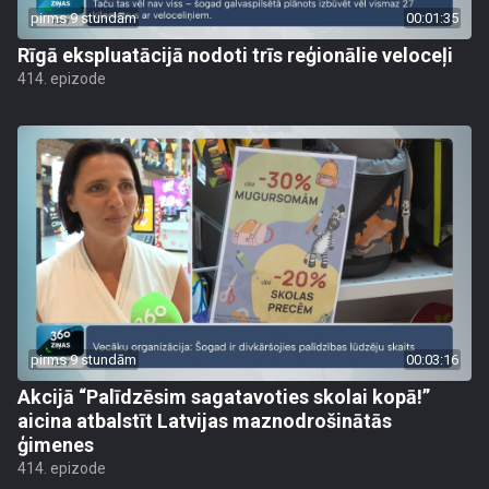
pirms 9 stundām
00:01:35
Rīgā ekspluatācijā nodoti trīs reģionālie veloceļi
414. epizode
pirms 9 stundām
00:03:16
Akcijā “Palīdzēsim sagatavoties skolai kopā!”
aicina atbalstīt Latvijas maznodrošinātās
ģimenes
414. epizode