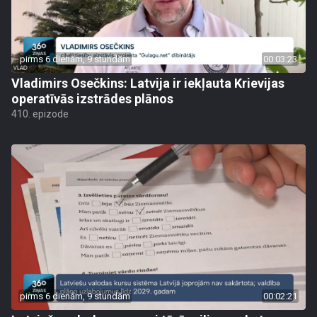
pirms 6 dienām, 9 stundām
00:03:23
Vladimirs Osečkins: Latvija ir iekļauta Krievijas
operatīvās izstrādes plānos
410. epizode
pirms 6 dienām, 9 stundām
00:02:21