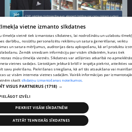
pirms 1 nedēļas, 1 dienas
00:03:37
 tīmekļa vietne izmanto sīkdatnes
Pārtiku pērkam vairāk, bet vai “zemo cenu grozs”
 tīmekļa vietnē tiek izmantotas sīkdatnes, lai nodrošinātu un uzlabotu tīmek
tiešām samazina kopējo čeku?
nes darbību., nosūtītu personalizētu reklāmu un satura ģenerēšanai, veiktu
408. epizode
āmas un satura mērījumus, auditorijas datu apkopošanu, kā arī produktu izst
zlabošanu. Zemāk sniedzam informāciju par visām sīkdatnēm, kuras tiek
ntotas mūsu tīmekļa vietnēs. Sīkdatnes var atšķirties atkarībā no apmeklētā
rneta vietnes sadaļas. Lietotājam jebkurā brīdī ir iespēja piekrist, atteikties va
īt savu piekrišanu. Piekrišanas sniegšana, kā arī tās atsaukšana vai mainīša
ecas uz visām interneta vietnes sadaļām. Vairāk informācijas par izmantotaj
atnēm skatīt
sīkdatņu izmantošanas noteikumos.
ĪT VISUS PARTNERUS
(1718) →
PIELĀGOT IZVĒLI
PIEKRIST VISĀM SĪKDATNĒM
pirms 1 nedēļas, 1 dienas
00:00:56
ATSTĀT TEHNISKĀS SĪKDATNES
Latvijā pirmajā Simulāciju centrā mediķi trenēsies