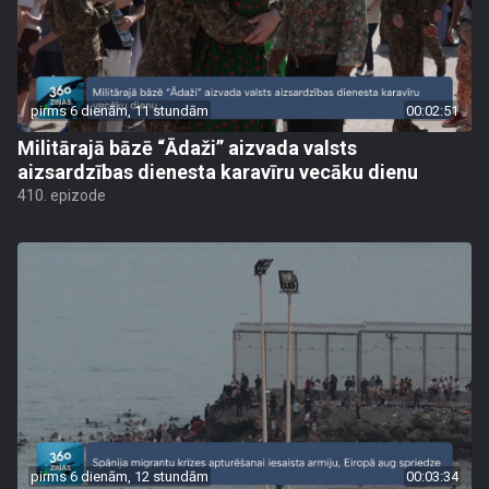
pirms 6 dienām, 11 stundām
00:02:51
Militārajā bāzē “Ādaži” aizvada valsts
aizsardzības dienesta karavīru vecāku dienu
410. epizode
pirms 6 dienām, 12 stundām
00:03:34