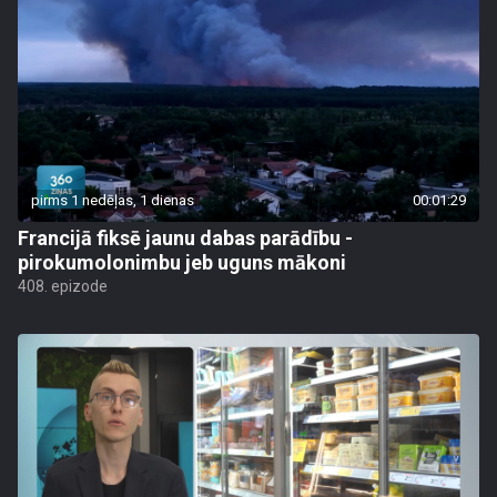
pirms 1 nedēļas, 1 dienas
00:01:29
Francijā fiksē jaunu dabas parādību -
pirokumolonimbu jeb uguns mākoni
408. epizode