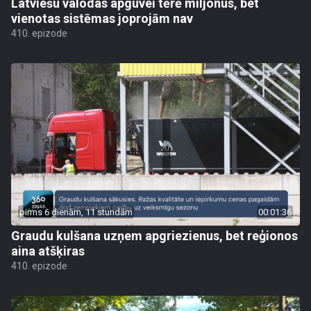
Latviešu valodas apguvei tērē miljonus, bet
vienotas sistēmas joprojām nav
410. epizode
pirms 6 dienām, 11 stundām
00:01:36
Graudu kulšana uzņem apgriezienus, bet reģionos
aina atšķiras
410. epizode