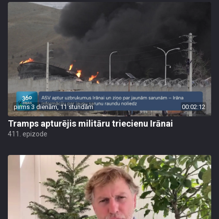
pirms 3 dienām, 11 stundām
00:02:12
Tramps apturējis militāru triecienu Irānai
411. epizode