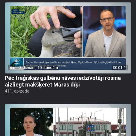
pirms 3 dienām, 10 stundām
00:01:44
Pēc traģiskas gulbēnu nāves iedzīvotāji rosina
aizliegt makšķerēt Māras dīķī
411. epizode