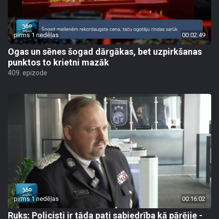
pirms 1 nedēļas
00:02:49
Ogas un sēnes šogad dārgākas, bet uzpirkšanas
punktos to krietni mazāk
409. epizode
pirms 1 nedēļas
00:16:02
Ruks: Policisti ir tāda pati sabiedrība kā pārējie -