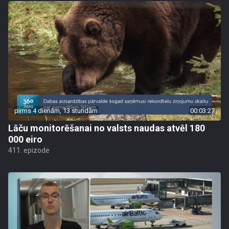
pirms 4 dienām, 13 stundām
00:03:27
Lāču monitorēšanai no valsts naudas atvēl 180
000 eiro
411. epizode