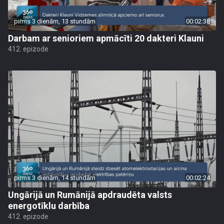
pirms 3 dienām, 13 stundām
00:02:38
Darbam ar senioriem apmācīti 20 dakteri Klauni
412. epizode
pirms 3 dienām, 14 stundām
00:02:24
Ungārijā un Rumānijā apdraudēta valsts
energotīklu darbība
412. epizode