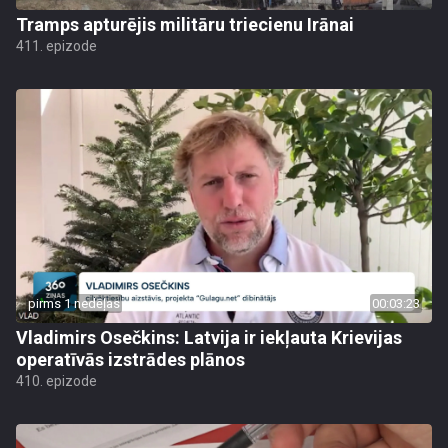
Tramps apturējis militāru triecienu Irānai
411. epizode
pirms 1 nedēļas
00:03:23
Vladimirs Osečkins: Latvija ir iekļauta Krievijas
operatīvās izstrādes plānos
410. epizode