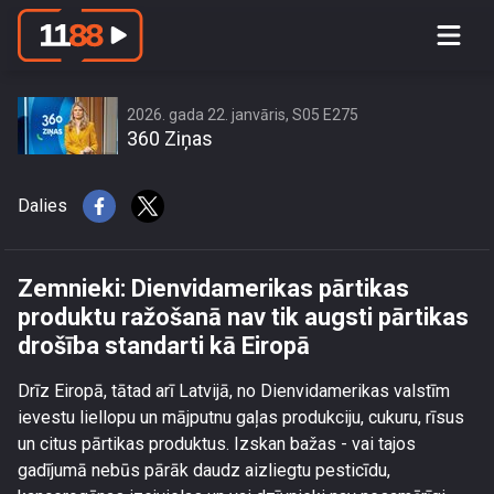
Zemnieki: Dienvidamerikas pārtikas
produktu ražošanā nav tik augsti
pārtikas drošība standarti kā Eiropā
2026. gada 22. janvāris, S05 E275
360 Ziņas
Dalies
Zemnieki: Dienvidamerikas pārtikas
produktu ražošanā nav tik augsti pārtikas
drošība standarti kā Eiropā
Drīz Eiropā, tātad arī Latvijā, no Dienvidamerikas valstīm
ievestu liellopu un mājputnu gaļas produkciju, cukuru, rīsus
un citus pārtikas produktus. Izskan bažas - vai tajos
gadījumā nebūs pārāk daudz aizliegtu pesticīdu,