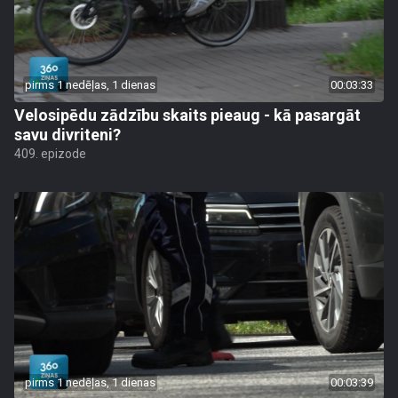
pirms 1 nedēļas, 1 dienas
00:03:33
Velosipēdu zādzību skaits pieaug - kā pasargāt
savu divriteni?
409. epizode
pirms 1 nedēļas, 1 dienas
00:03:39