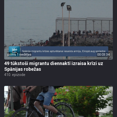
pirms 1 nedēļas
00:03:34
49 tūkstoši migrantu diennaktī izraisa krīzi uz
Spānijas robežas
410. epizode