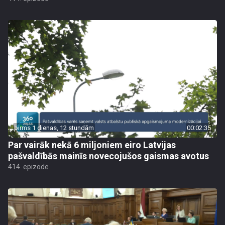
pirms 1 dienas, 12 stundām
00:02:35
Par vairāk nekā 6 miljoniem eiro Latvijas
pašvaldībās mainīs novecojušos gaismas avotus
414. epizode