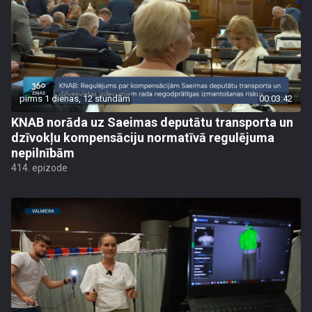
pirms 1 dienas, 12 stundām
00:03:42
KNAB norāda uz Saeimas deputātu transporta un
dzīvokļu kompensāciju normatīvā regulējuma
nepilnībām
414. epizode