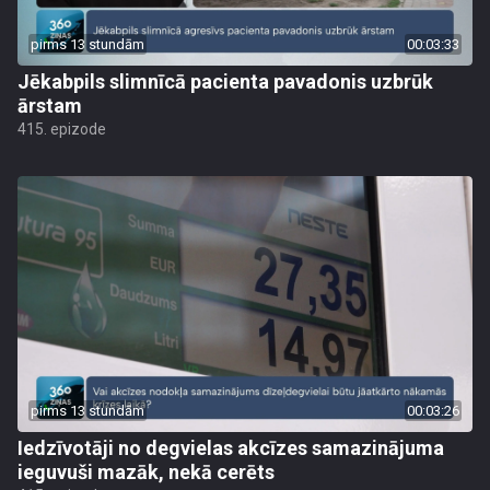
pirms 13 stundām
00:03:33
Jēkabpils slimnīcā pacienta pavadonis uzbrūk
ārstam
415. epizode
pirms 13 stundām
00:03:26
Iedzīvotāji no degvielas akcīzes samazinājuma
ieguvuši mazāk, nekā cerēts