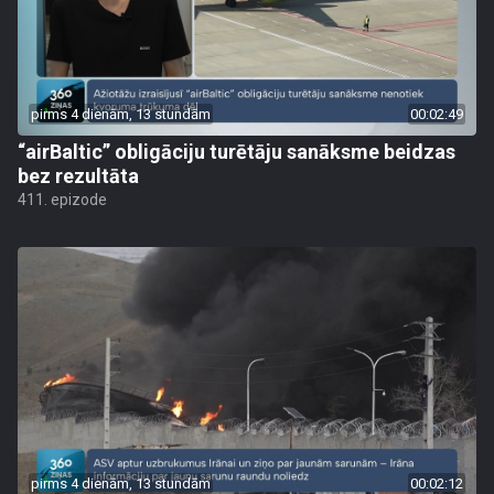
pirms 4 dienām, 13 stundām
00:02:49
“airBaltic” obligāciju turētāju sanāksme beidzas
bez rezultāta
411. epizode
pirms 4 dienām, 13 stundām
00:02:12