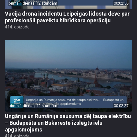
pirms 1 dienas, 12 stundām
00:02:56
Vācija drona incidentu Leipcigas lidostā dēvē par
profesionāli paveiktu hibrīdkara operāciju
414. epizode
pirms 1 dienas, 12 stundām
00:02:27
Ungārija un Rumānija sausuma dēļ taupa elektrību
– Budapeštā un Bukarestē izslēgts ielu
apgaismojums
414. epizode