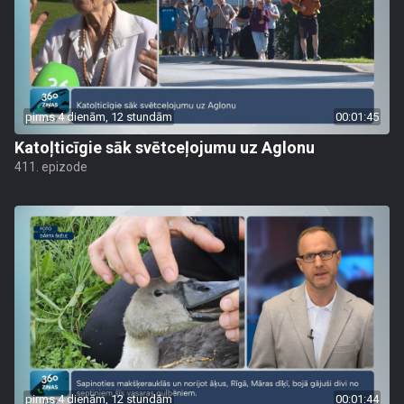
pirms 4 dienām, 12 stundām
00:01:45
Katoļticīgie sāk svētceļojumu uz Aglonu
411. epizode
pirms 4 dienām, 12 stundām
00:01:44