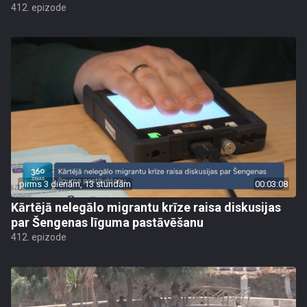
412. epizode
pirms 3 dienām, 13 stundām
00:03:08
Kārtējā nelegālo migrantu krīze raisa diskusijas
par Šengenas līguma pastāvēšanu
412. epizode