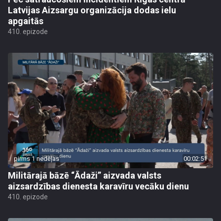
Latvijas Aizsargu organizācija dodas ielu
apgaitās
410. epizode
pirms 1 nedēļas
00:02:51
Militārajā bāzē “Ādaži” aizvada valsts
aizsardzības dienesta karavīru vecāku dienu
410. epizode