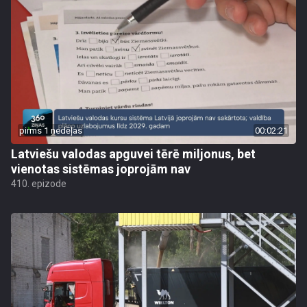
pirms 1 nedēļas
00:02:21
Latviešu valodas apguvei tērē miljonus, bet
vienotas sistēmas joprojām nav
410. epizode