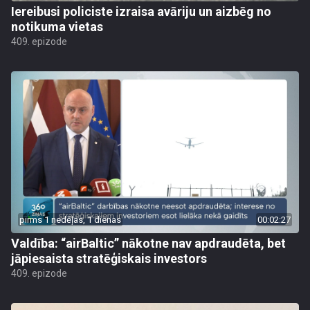
Iereibusi policiste izraisa avāriju un aizbēg no
notikuma vietas
409. epizode
pirms 1 nedēļas, 1 dienas
00:02:27
Valdība: “airBaltic” nākotne nav apdraudēta, bet
jāpiesaista stratēģiskais investors
409. epizode