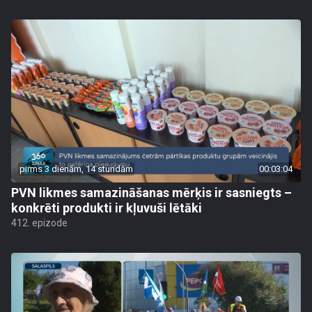
pirms 3 dienām, 14 stundām
00:03:04
PVN likmes samazināšanas mērķis ir sasniegts –
konkrēti produkti ir kļuvuši lētāki
412. epizode