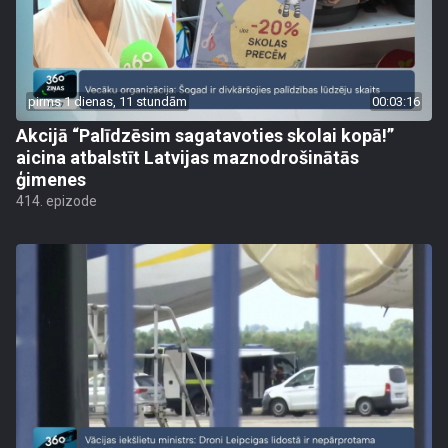
pirms 1 dienas, 11 stundām
00:03:16
Akcijā “Palīdzēsim sagatavoties skolai kopā!”
aicina atbalstīt Latvijas maznodrošinātās
ģimenes
414. epizode