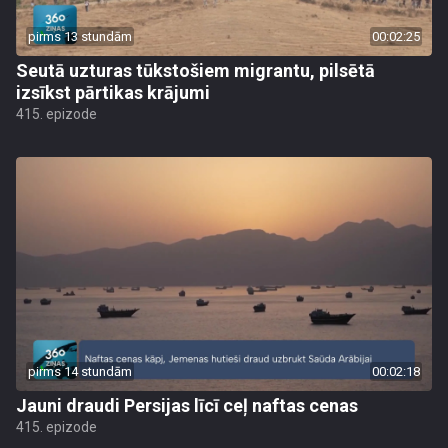
pirms 13 stundām
00:02:25
Seutā uzturas tūkstošiem migrantu, pilsētā
izsīkst pārtikas krājumi
415. epizode
pirms 14 stundām
00:02:18
Jauni draudi Persijas līcī ceļ naftas cenas
415. epizode