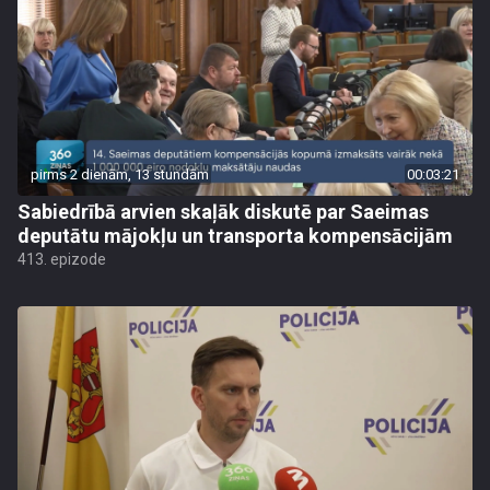
pirms 2 dienām, 13 stundām
00:03:21
Sabiedrībā arvien skaļāk diskutē par Saeimas
deputātu mājokļu un transporta kompensācijām
413. epizode