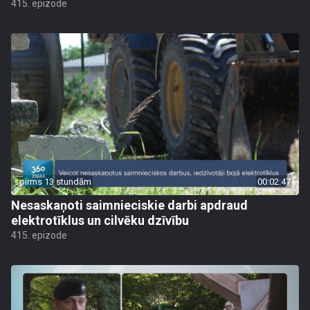
415. epizode
pirms 13 stundām
00:02:47
Nesaskaņoti saimnieciskie darbi apdraud
elektrotīklus un cilvēku dzīvību
415. epizode