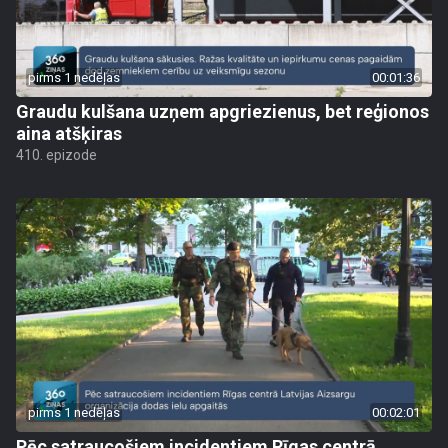
pirms 1 nedēļas
00:01:36
Graudu kulšana uzņem apgriezienus, bet reģionos
aina atšķiras
410. epizode
pirms 1 nedēļas
00:02:01
Pēc satraucošiem incidentiem Rīgas centrā