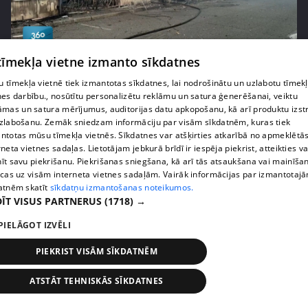
pirms 1 nedēļas, 1 dienas
00:01:58
 tīmekļa vietne izmanto sīkdatnes
Ukrainā piedzīvots viens no pēdējā laika
 tīmekļa vietnē tiek izmantotas sīkdatnes, lai nodrošinātu un uzlabotu tīmek
lielākajiem Krievijas uzbrukumiem
nes darbību., nosūtītu personalizētu reklāmu un satura ģenerēšanai, veiktu
409. epizode
āmas un satura mērījumus, auditorijas datu apkopošanu, kā arī produktu izst
zlabošanu. Zemāk sniedzam informāciju par visām sīkdatnēm, kuras tiek
ntotas mūsu tīmekļa vietnēs. Sīkdatnes var atšķirties atkarībā no apmeklētā
rneta vietnes sadaļas. Lietotājam jebkurā brīdī ir iespēja piekrist, atteikties va
īt savu piekrišanu. Piekrišanas sniegšana, kā arī tās atsaukšana vai mainīša
ecas uz visām interneta vietnes sadaļām. Vairāk informācijas par izmantotaj
atnēm skatīt
sīkdatņu izmantošanas noteikumos.
ĪT VISUS PARTNERUS
(1718) →
PIELĀGOT IZVĒLI
PIEKRIST VISĀM SĪKDATNĒM
pirms 1 nedēļas, 1 dienas
00:05:05
ATSTĀT TEHNISKĀS SĪKDATNES
Melleņu zelta drudzis: kas nosaka iepirkuma