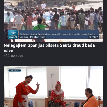
pirms 3 dienām, 13 stundām
00:02:10
Nelegāļiem Spānijas pilsētā Seutā draud bada
nāve
412. epizode