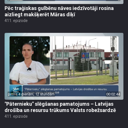
Pēc traģiskas gulbēnu nāves iedzīvotāji rosina
aizliegt makšķerēt Māras dīķī
411. epizode
pirms 4 dienām, 12 stundām
00:02:44
"Pāternieku" slēgšanas pamatojums – Latvijas
drošība un resursu trūkums Valsts robežsardzē
411. epizode