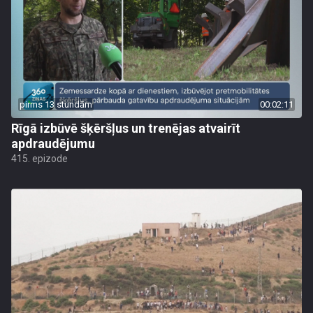
pirms 13 stundām
00:02:11
Rīgā izbūvē šķēršļus un trenējas atvairīt
apdraudējumu
415. epizode