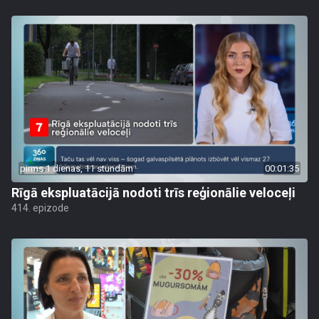
pirms 1 dienas, 11 stundām
00:01:35
Rīgā ekspluatācijā nodoti trīs reģionālie veloceļi
414. epizode