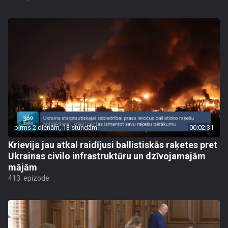
pirms 2 dienām, 13 stundām
00:02:31
Krievija jau atkal raidījusi ballistiskās raķetes pret
Ukrainas civilo infrastruktūru un dzīvojamajām
mājām
413. epizode