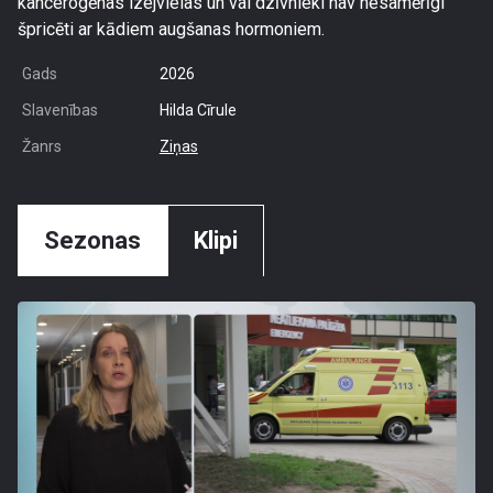
kancerogēnas izejvielas un vai dzīvnieki nav nesamērīgi
špricēti ar kādiem augšanas hormoniem.
Gads
2026
Slavenības
Hilda Cīrule
Žanrs
Ziņas
Sezonas
Klipi