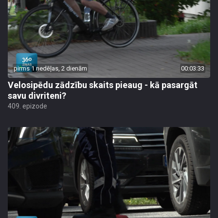
pirms 1 nedēļas, 2 dienām
00:03:33
Velosipēdu zādzību skaits pieaug - kā pasargāt
savu divriteni?
409. epizode