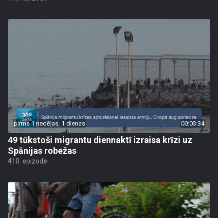
pirms 1 nedēļas, 1 dienas
00:03:34
49 tūkstoši migrantu diennaktī izraisa krīzi uz
Spānijas robežas
410. epizode