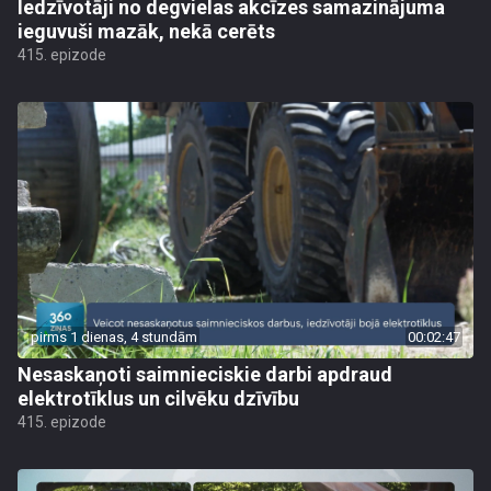
Iedzīvotāji no degvielas akcīzes samazinājuma
ieguvuši mazāk, nekā cerēts
415. epizode
pirms 1 dienas, 4 stundām
00:02:47
Nesaskaņoti saimnieciskie darbi apdraud
elektrotīklus un cilvēku dzīvību
415. epizode