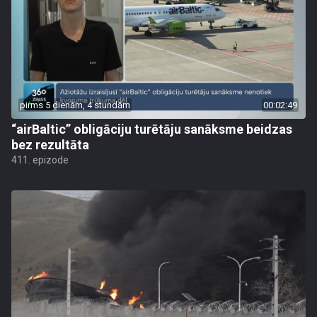
pirms 5 dienām, 4 stundām
00:02:49
“airBaltic” obligāciju turētāju sanāksme beidzas
bez rezultāta
411. epizode