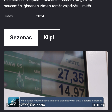
Izglītības un zinātnes ministrija tomēr uzstāj, ka, tā
saucamās, ģimenes zīmes tomēr vajadzētu limitēt.
Gads
2024
Sezonas
Klipi
pirms 1 dienas, 4 stundām
00:03:26