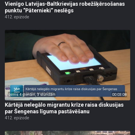
Vienīgo Latvijas-Baltkrievijas robežšķērsošanas
punktu “Pāternieki” neslēgs
412. epizode
pirms 4 dienām, 3 stundām
00:03:08
Kārtējā nelegālo migrantu krīze raisa diskusijas
par Šengenas līguma pastāvēšanu
412. epizode