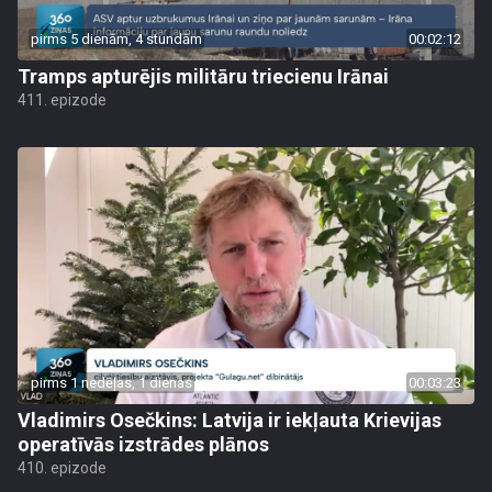
pirms 5 dienām, 4 stundām
00:02:12
Tramps apturējis militāru triecienu Irānai
411. epizode
pirms 1 nedēļas, 1 dienas
00:03:23
Vladimirs Osečkins: Latvija ir iekļauta Krievijas
operatīvās izstrādes plānos
410. epizode