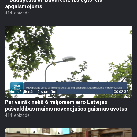
apgaismojums
414. epizode
pirms 2 dienām, 2 stundām
00:02:35
Par vairāk nekā 6 miljoniem eiro Latvijas
pašvaldībās mainīs novecojušos gaismas avotus
414. epizode