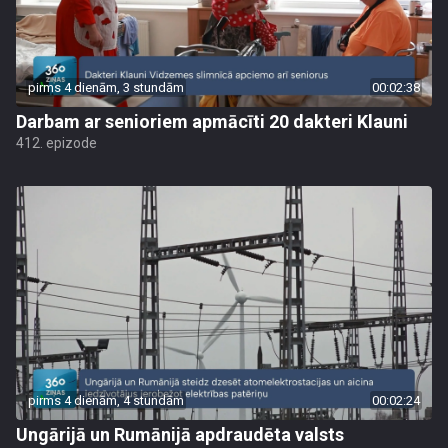
pirms 4 dienām, 3 stundām
00:02:38
Darbam ar senioriem apmācīti 20 dakteri Klauni
412. epizode
pirms 4 dienām, 4 stundām
00:02:24
Ungārijā un Rumānijā apdraudēta valsts