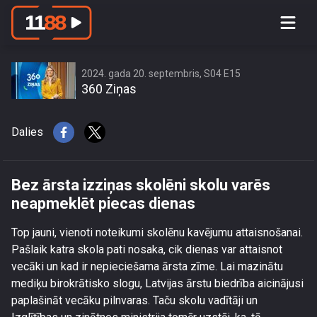
Bez ārsta izziņas skolēni skolu varēs
neapmeklēt piecas dienas
2024. gada 20. septembris, S04 E15
360 Ziņas
Dalies
Bez ārsta izziņas skolēni skolu varēs
neapmeklēt piecas dienas
Top jauni, vienoti noteikumi skolēnu kavējumu attaisnošanai.
Pašlaik katra skola pati nosaka, cik dienas var attaisnot
vecāki un kad ir nepieciešama ārsta zīme. Lai mazinātu
mediķu birokrātisko slogu, Latvijas ārstu biedrība aicinājusi
paplašināt vecāku pilnvaras. Taču skolu vadītāji un