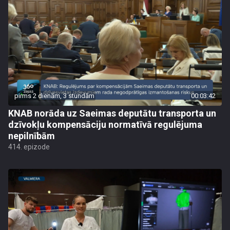
pirms 2 dienām, 3 stundām
00:03:42
KNAB norāda uz Saeimas deputātu transporta un
dzīvokļu kompensāciju normatīvā regulējuma
nepilnībām
414. epizode