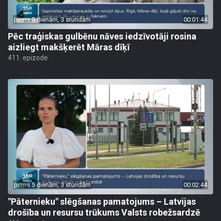
pirms 5 dienām, 3 stundām
00:01:44
Pēc traģiskas gulbēnu nāves iedzīvotāji rosina
aizliegt makšķerēt Māras dīķī
411. epizode
pirms 5 dienām, 3 stundām
00:02:44
"Pāternieku" slēgšanas pamatojums – Latvijas
drošība un resursu trūkums Valsts robežsardzē