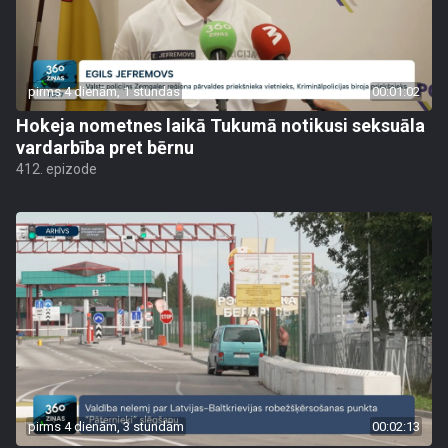
pirms 4 dienām, 1 stundas
00:01:02
Hokeja nometnes laikā Tukumā notikusi seksuāla
vardarbība pret bērnu
412. epizode
pirms 4 dienām, 3 stundām
00:02:13