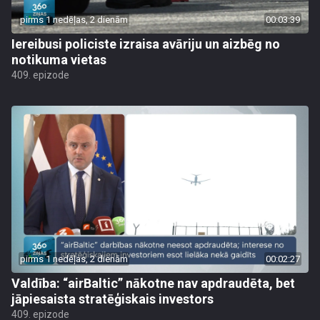
pirms 1 nedēļas, 2 dienām
00:03:39
Iereibusi policiste izraisa avāriju un aizbēg no
notikuma vietas
409. epizode
pirms 1 nedēļas, 2 dienām
00:02:27
Valdība: “airBaltic” nākotne nav apdraudēta, bet
jāpiesaista stratēģiskais investors
409. epizode