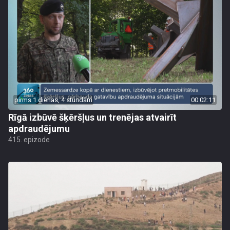
pirms 1 dienas, 4 stundām
00:02:11
Rīgā izbūvē šķēršļus un trenējas atvairīt
apdraudējumu
415. epizode