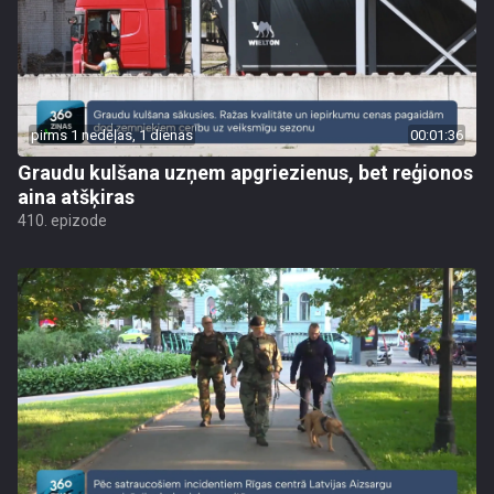
pirms 1 nedēļas, 1 dienas
00:01:36
Graudu kulšana uzņem apgriezienus, bet reģionos
aina atšķiras
410. epizode