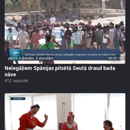
pirms 4 dienām, 3 stundām
00:02:10
Nelegāļiem Spānijas pilsētā Seutā draud bada
nāve
412. epizode