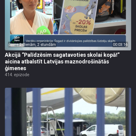
pirms 2 dienām, 2 stundām
00:03:16
Akcijā “Palīdzēsim sagatavoties skolai kopā!”
aicina atbalstīt Latvijas maznodrošinātās
ģimenes
414. epizode