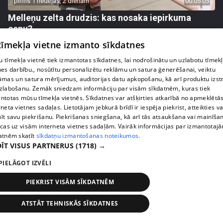
pirms 1 nedēļas, 2 dienām
00:05:05
Melleņu zelta drudzis: kas nosaka iepirkuma
cenu?
409. epizode
 tīmekļa vietne izmanto sīkdatnes
 tīmekļa vietnē tiek izmantotas sīkdatnes, lai nodrošinātu un uzlabotu tīmek
nes darbību., nosūtītu personalizētu reklāmu un satura ģenerēšanai, veiktu
āmas un satura mērījumus, auditorijas datu apkopošanu, kā arī produktu izst
zlabošanu. Zemāk sniedzam informāciju par visām sīkdatnēm, kuras tiek
ntotas mūsu tīmekļa vietnēs. Sīkdatnes var atšķirties atkarībā no apmeklētā
rneta vietnes sadaļas. Lietotājam jebkurā brīdī ir iespēja piekrist, atteikties va
īt savu piekrišanu. Piekrišanas sniegšana, kā arī tās atsaukšana vai mainīša
ecas uz visām interneta vietnes sadaļām. Vairāk informācijas par izmantotaj
atnēm skatīt
sīkdatņu izmantošanas noteikumos.
ĪT VISUS PARTNERUS
(1718) →
PIELĀGOT IZVĒLI
pirms 1 nedēļas, 2 dienām
00:02:49
PIEKRIST VISĀM SĪKDATNĒM
Ogas un sēnes šogad dārgākas, bet uzpirkšanas
punktos to krietni mazāk
ATSTĀT TEHNISKĀS SĪKDATNES
409. epizode