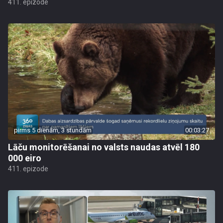
411. epizode
pirms 5 dienām, 3 stundām
00:03:27
Lāču monitorēšanai no valsts naudas atvēl 180
000 eiro
411. epizode