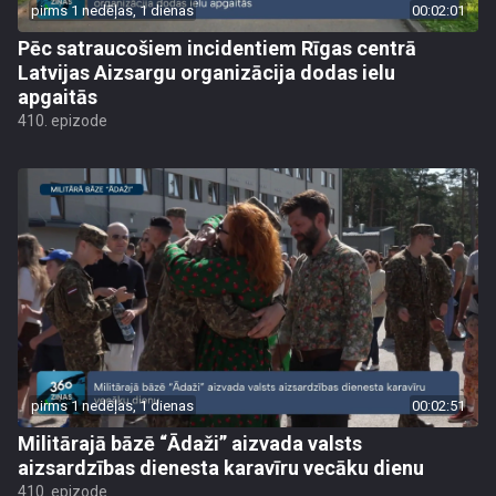
pirms 1 nedēļas, 1 dienas
00:02:01
Pēc satraucošiem incidentiem Rīgas centrā
Latvijas Aizsargu organizācija dodas ielu
apgaitās
410. epizode
pirms 1 nedēļas, 1 dienas
00:02:51
Militārajā bāzē “Ādaži” aizvada valsts
aizsardzības dienesta karavīru vecāku dienu
410. epizode