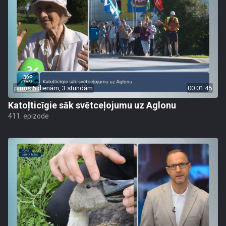
pirms 5 dienām, 3 stundām
00:01:45
Katoļticīgie sāk svētceļojumu uz Aglonu
411. epizode