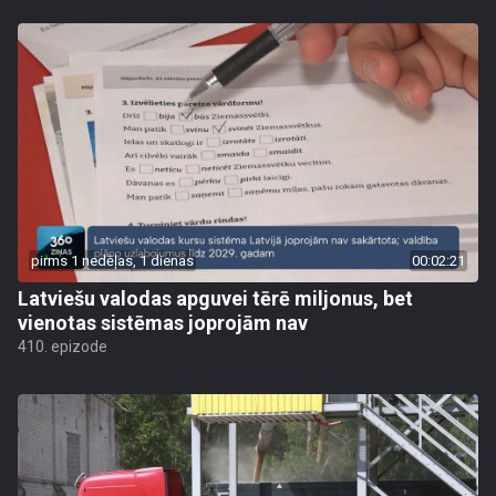
pirms 1 nedēļas, 1 dienas
00:02:21
Latviešu valodas apguvei tērē miljonus, bet
vienotas sistēmas joprojām nav
410. epizode