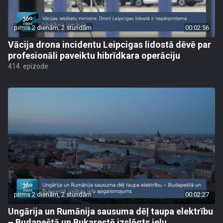
pirms 2 dienām, 2 stundām
00:02:56
Vācija drona incidentu Leipcigas lidostā dēvē par
profesionāli paveiktu hibrīdkara operāciju
414. epizode
pirms 2 dienām, 2 stundām
00:02:27
Ungārija un Rumānija sausuma dēļ taupa elektrību
– Budapeštā un Bukarestē izslēgts ielu