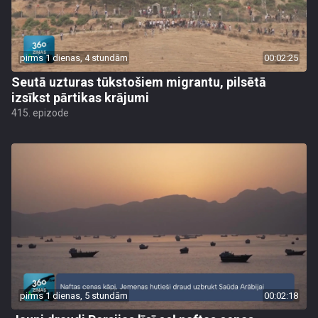
pirms 1 dienas, 4 stundām
00:02:25
Seutā uzturas tūkstošiem migrantu, pilsētā
izsīkst pārtikas krājumi
415. epizode
pirms 1 dienas, 5 stundām
00:02:18