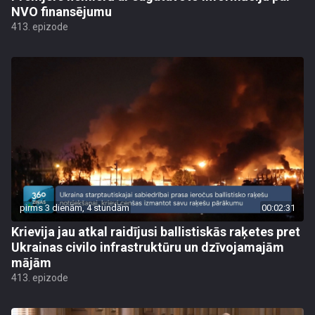
NVO finansējumu
413. epizode
pirms 3 dienām, 4 stundām
00:02:31
Krievija jau atkal raidījusi ballistiskās raķetes pret
Ukrainas civilo infrastruktūru un dzīvojamajām
mājām
413. epizode