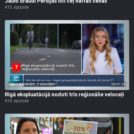
Jauni draudi Persijas līcī ceļ naftas cenas
415. epizode
pirms 2 dienām, 2 stundām
00:01:35
Rīgā ekspluatācijā nodoti trīs reģionālie veloceļi
414. epizode