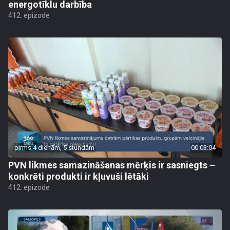
energotīklu darbība
412. epizode
pirms 4 dienām, 5 stundām
00:03:04
PVN likmes samazināšanas mērķis ir sasniegts –
konkrēti produkti ir kļuvuši lētāki
412. epizode