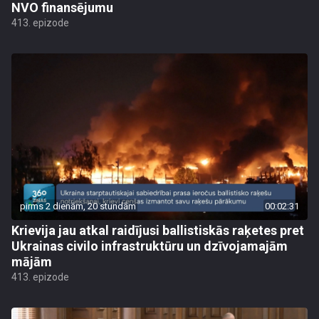
NVO finansējumu
413. epizode
pirms 2 dienām, 20 stundām
00:02:31
Krievija jau atkal raidījusi ballistiskās raķetes pret
Ukrainas civilo infrastruktūru un dzīvojamajām
mājām
413. epizode