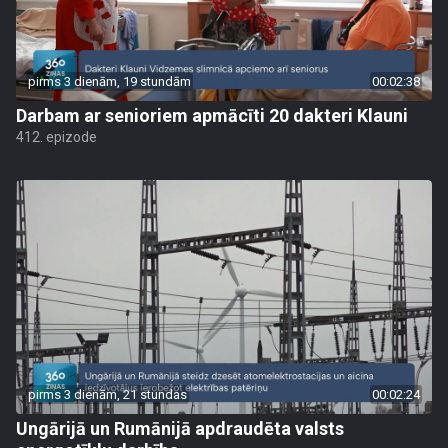
pirms 3 dienām, 19 stundām
00:02:38
Darbam ar senioriem apmācīti 20 dakteri Klauni
412. epizode
pirms 3 dienām, 21 stundas
00:02:24
Ungārijā un Rumānijā apdraudēta valsts