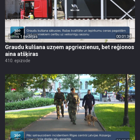
pirms 1 nedēļas
00:01:36
Graudu kulšana uzņem apgriezienus, bet reģionos
aina atšķiras
410. epizode