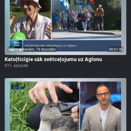
pirms 4 dienām, 19 stundām
00:01:45
Katoļticīgie sāk svētceļojumu uz Aglonu
411. epizode