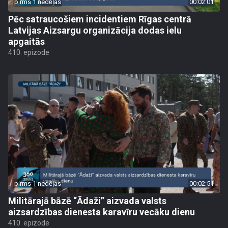
pirms 1 nedēļas
00:02:01
Pēc satraucošiem incidentiem Rīgas centrā
Latvijas Aizsargu organizācija dodas ielu
apgaitās
410. epizode
pirms 1 nedēļas
00:02:51
Militārajā bāzē “Ādaži” aizvada valsts
aizsardzības dienesta karavīru vecāku dienu
410. epizode