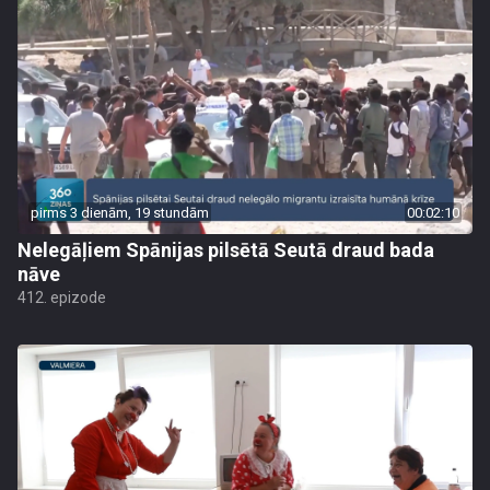
pirms 3 dienām, 19 stundām
00:02:10
Nelegāļiem Spānijas pilsētā Seutā draud bada
nāve
412. epizode