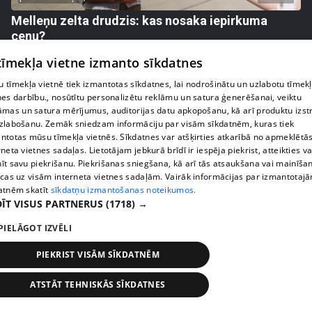
Melleņu zelta drudzis: kas nosaka iepirkuma
cenu?
409. epizode
 tīmekļa vietne izmanto sīkdatnes
 tīmekļa vietnē tiek izmantotas sīkdatnes, lai nodrošinātu un uzlabotu tīmek
nes darbību., nosūtītu personalizētu reklāmu un satura ģenerēšanai, veiktu
āmas un satura mērījumus, auditorijas datu apkopošanu, kā arī produktu izst
zlabošanu. Zemāk sniedzam informāciju par visām sīkdatnēm, kuras tiek
ntotas mūsu tīmekļa vietnēs. Sīkdatnes var atšķirties atkarībā no apmeklētā
rneta vietnes sadaļas. Lietotājam jebkurā brīdī ir iespēja piekrist, atteikties va
īt savu piekrišanu. Piekrišanas sniegšana, kā arī tās atsaukšana vai mainīša
ecas uz visām interneta vietnes sadaļām. Vairāk informācijas par izmantotaj
atnēm skatīt
sīkdatņu izmantošanas noteikumos.
ĪT VISUS PARTNERUS
(1718) →
PIELĀGOT IZVĒLI
pirms 1 nedēļas, 1 dienas
00:02:49
Ogas un sēnes šogad dārgākas, bet uzpirkšanas
PIEKRIST VISĀM SĪKDATNĒM
punktos to krietni mazāk
409. epizode
ATSTĀT TEHNISKĀS SĪKDATNES