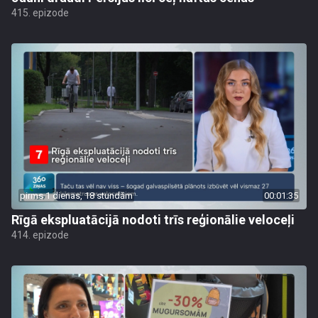
415. epizode
pirms 1 dienas, 18 stundām
00:01:35
Rīgā ekspluatācijā nodoti trīs reģionālie veloceļi
414. epizode