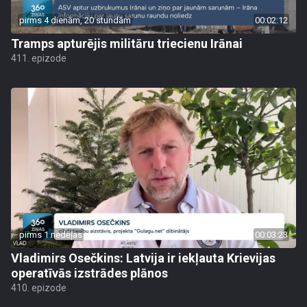
pirms 4 dienām, 20 stundām
00:02:12
Tramps apturējis militāru triecienu Irānai
411. epizode
pirms 1 nedēļas
00:03:23
Vladimirs Osečkins: Latvija ir iekļauta Krievijas
operatīvās izstrādes plānos
410. epizode