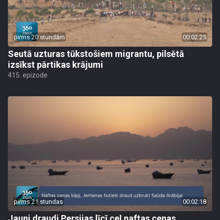
pirms 20 stundām
00:02:25
Seutā uzturas tūkstošiem migrantu, pilsētā
izsīkst pārtikas krājumi
415. epizode
pirms 21 stundas
00:02:18
Jauni draudi Persijas līcī ceļ naftas cenas