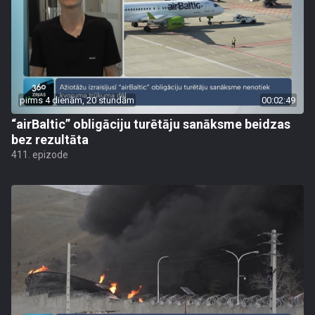
pirms 4 dienām, 20 stundām
00:02:49
“airBaltic” obligāciju turētāju sanāksme beidzas
bez rezultāta
411. epizode