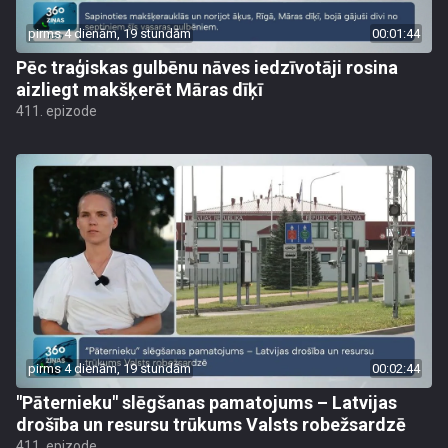
pirms 4 dienām, 19 stundām
00:01:44
Pēc traģiskas gulbēnu nāves iedzīvotāji rosina
aizliegt makšķerēt Māras dīķī
411. epizode
pirms 4 dienām, 19 stundām
00:02:44
"Pāternieku" slēgšanas pamatojums – Latvijas
drošība un resursu trūkums Valsts robežsardzē
411. epizode