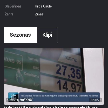
Slavenības
Hilda Cīrule
Žanrs
Ziņas
Sezonas
Klipi
pirms 20 stundām
00:03:26