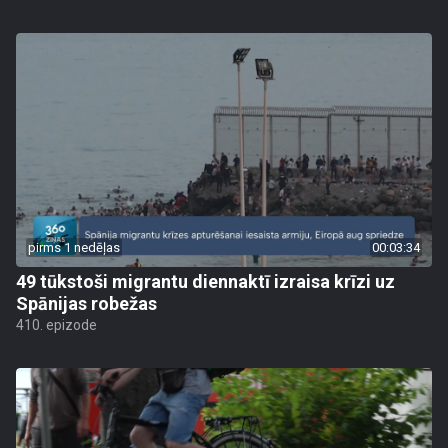
pirms 1 nedēļas
00:03:34
49 tūkstoši migrantu diennaktī izraisa krīzi uz
Spānijas robežas
410. epizode