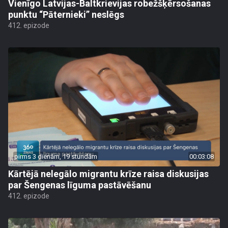
Vienīgo Latvijas-Baltkrievijas robežšķērsošanas
punktu “Pāternieki” neslēgs
412. epizode
pirms 3 dienām, 19 stundām
00:03:08
Kārtējā nelegālo migrantu krīze raisa diskusijas
par Šengenas līguma pastāvēšanu
412. epizode