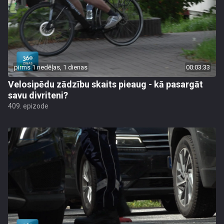
pirms 1 nedēļas, 1 dienas
00:03:33
Velosipēdu zādzību skaits pieaug - kā pasargāt
savu divriteni?
409. epizode