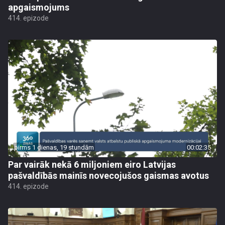
apgaismojums
414. epizode
pirms 1 dienas, 19 stundām
00:02:35
Par vairāk nekā 6 miljoniem eiro Latvijas
pašvaldībās mainīs novecojušos gaismas avotus
414. epizode