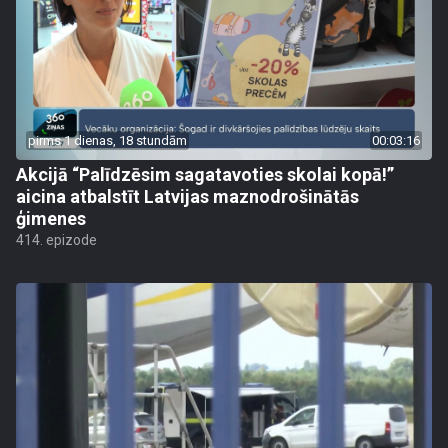
pirms 1 dienas, 18 stundām
00:03:16
Akcijā “Palīdzēsim sagatavoties skolai kopā!”
aicina atbalstīt Latvijas maznodrošinātās
ģimenes
414. epizode