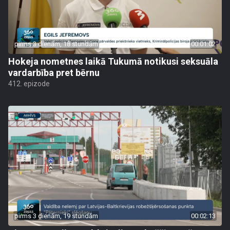
pirms 3 dienām, 18 stundām
00:01:02
Hokeja nometnes laikā Tukumā notikusi seksuāla
vardarbība pret bērnu
412. epizode
pirms 3 dienām, 19 stundām
00:02:13