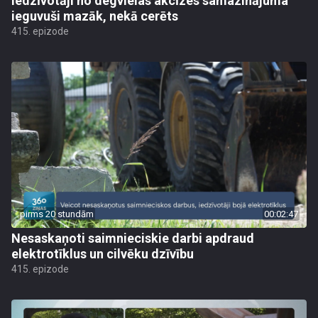
Iedzīvotāji no degvielas akcīzes samazinājuma
ieguvuši mazāk, nekā cerēts
415. epizode
pirms 20 stundām
00:02:47
Nesaskaņoti saimnieciskie darbi apdraud
elektrotīklus un cilvēku dzīvību
415. epizode