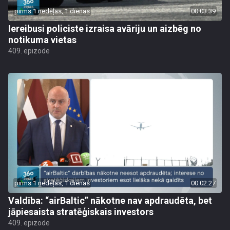
pirms 1 nedēļas, 1 dienas
00:03:39
Iereibusi policiste izraisa avāriju un aizbēg no
notikuma vietas
409. epizode
pirms 1 nedēļas, 1 dienas
00:02:27
Valdība: “airBaltic” nākotne nav apdraudēta, bet
jāpiesaista stratēģiskais investors
409. epizode