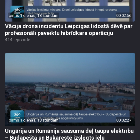
pirms 1 dienas, 18 stundām
00:02:56
Vācija drona incidentu Leipcigas lidostā dēvē par
profesionāli paveiktu hibrīdkara operāciju
414. epizode
pirms 1 dienas, 18 stundām
00:02:27
Ungārija un Rumānija sausuma dēļ taupa elektrību
– Budapeštā un Bukarestē izslēgts ielu