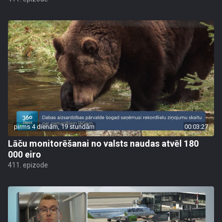
pirms 4 dienām, 19 stundām
00:03:27
Lāču monitorēšanai no valsts naudas atvēl 180
000 eiro
411. epizode