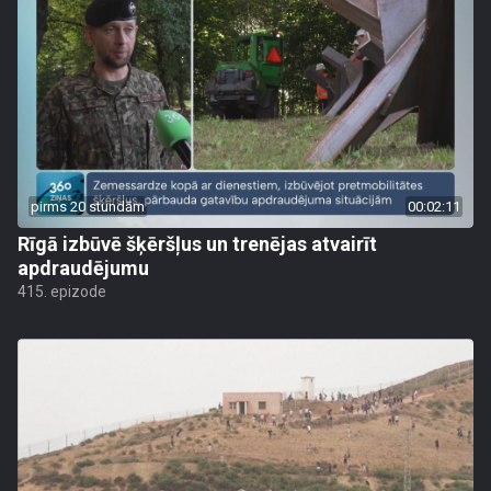
pirms 20 stundām
00:02:11
Rīgā izbūvē šķēršļus un trenējas atvairīt
apdraudējumu
415. epizode