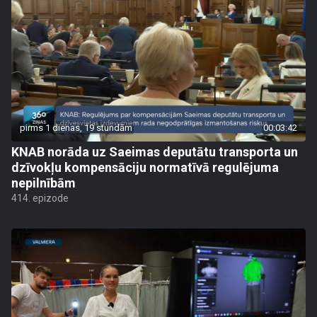
pirms 1 dienas, 19 stundām
00:03:42
KNAB norāda uz Saeimas deputātu transporta un
dzīvokļu kompensāciju normatīvā regulējuma
nepilnībām
414. epizode