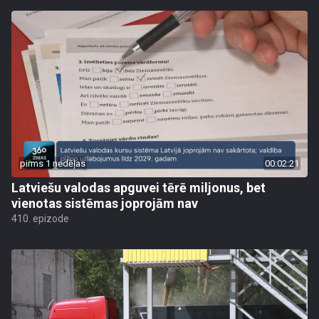
pirms 1 nedēļas
00:02:21
Latviešu valodas apguvei tērē miljonus, bet
vienotas sistēmas joprojām nav
410. epizode