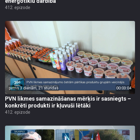
energotīklu darbība
412. epizode
pirms 3 dienām, 21 stundas
00:03:04
PVN likmes samazināšanas mērķis ir sasniegts –
konkrēti produkti ir kļuvuši lētāki
412. epizode