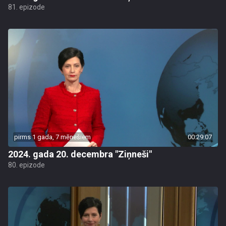
81. epizode
pirms 1 gada, 7 mēnešiem
00:29:07
2024. gada 20. decembra "Ziņneši"
80. epizode