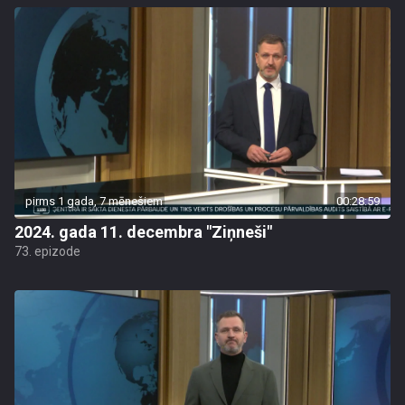
pirms 1 gada, 7 mēnešiem
00:28:59
2024. gada 11. decembra "Ziņneši"
73. epizode