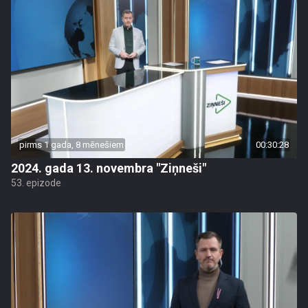
pirms 1 gada, 8 mēnešiem
00:30:28
2024. gada 13. novembra "Ziņneši"
53. epizode