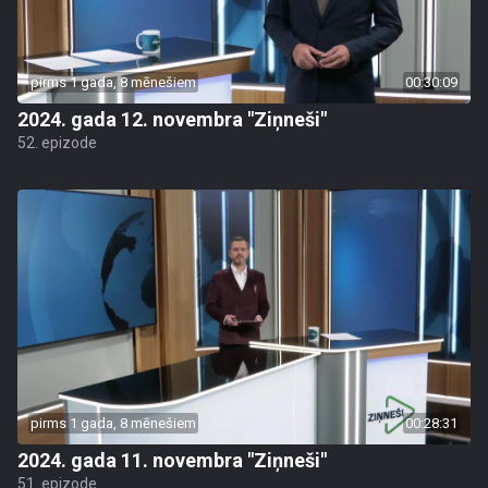
pirms 1 gada, 8 mēnešiem
00:30:09
2024. gada 12. novembra "Ziņneši"
52. epizode
pirms 1 gada, 8 mēnešiem
00:28:31
2024. gada 11. novembra "Ziņneši"
51. epizode