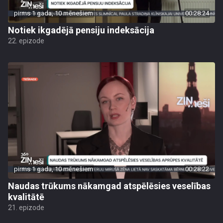
pirms 1 gada, 10 mēnešiem
00:28:24
Notiek ikgadējā pensiju indeksācija
22. epizode
pirms 1 gada, 10 mēnešiem
00:28:22
Naudas trūkums nākamgad atspēlēsies veselības
kvalitātē
21. epizode