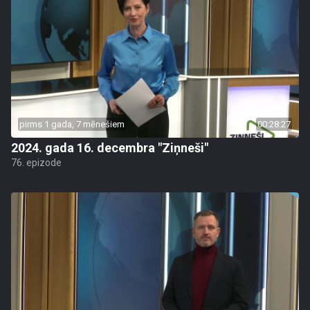
pirms 1 gada, 7 mēnešiem
00:28:27
2024. gada 16. decembra "Ziņneši"
76. epizode