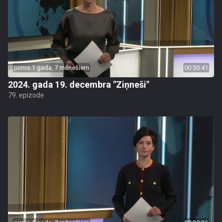
pirms 1 gada, 7 mēnešiem
00:30:41
2024. gada 19. decembra "Ziņneši"
79. epizode