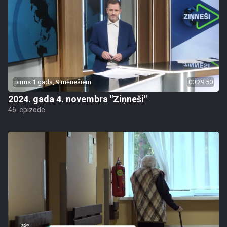
pirms 1 gada, 9 mēnešiem
00:29:50
2024. gada 4. novembra "Ziņneši"
46. epizode