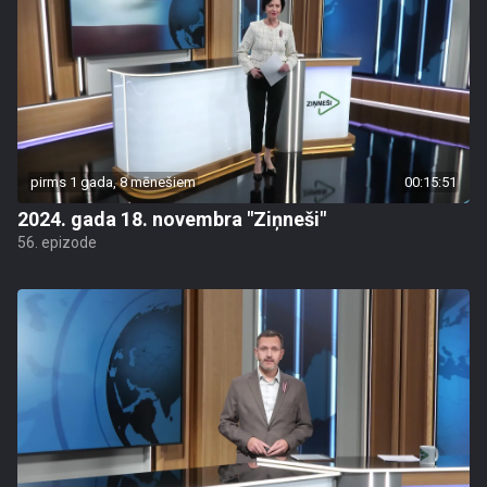
pirms 1 gada, 8 mēnešiem
00:15:51
2024. gada 18. novembra "Ziņneši"
56. epizode