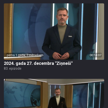
pirms 1 gada, 7 mēnešiem
00:14:07
2024. gada 27. decembra "Ziņneši"
83. epizode