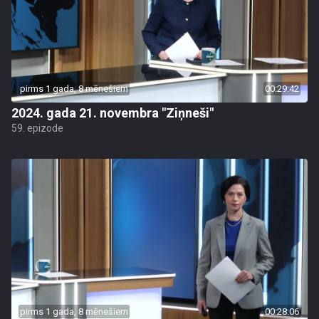
pirms 1 gada, 8 mēnešiem
00:29:42
2024. gada 21. novembra "Ziņneši"
59. epizode
pirms 1 gada, 8 mēnešiem
00:28:06