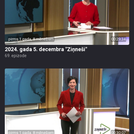
pirms 1 gada, 8 mēnešiem
00:29:34
2024. gada 5. decembra "Ziņneši"
69. epizode
pirms 1 gada, 8 mēnešiem
00:30:07