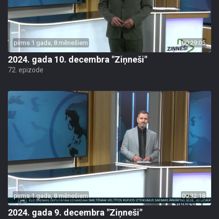
pirms 1 gada, 8 mēnešiem
00:29:05
2024. gada 10. decembra "Ziņneši"
72. epizode
pirms 1 gada, 8 mēnešiem
00:32:18
2024. gada 9. decembra "Ziņneši"