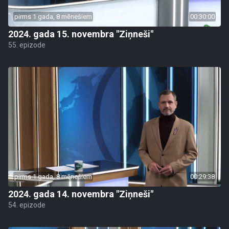
pirms 1 gada, 8 mēnešiem
00:30:00
2024. gada 15. novembra "Ziņneši"
55. epizode
pirms 1 gada, 8 mēnešiem
00:29:38
2024. gada 14. novembra "Ziņneši"
54. epizode