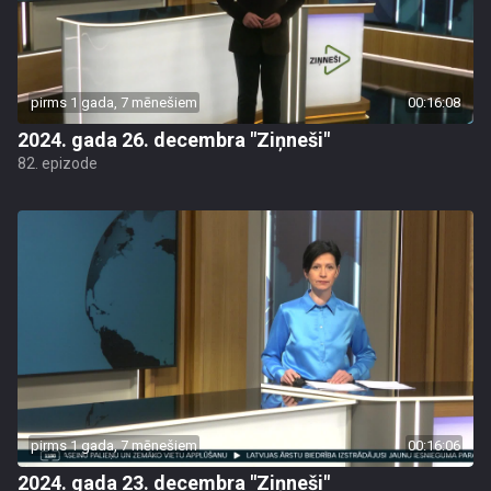
pirms 1 gada, 7 mēnešiem
00:16:08
2024. gada 26. decembra "Ziņneši"
82. epizode
pirms 1 gada, 7 mēnešiem
00:16:06
2024. gada 23. decembra "Ziņneši"