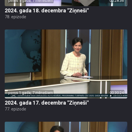
pirms 1 gada, 7 mēnešiem
00:28:36
2024. gada 18. decembra "Ziņneši"
78. epizode
pirms 1 gada, 7 mēnešiem
00:30:24
2024. gada 17. decembra "Ziņneši"
77. epizode