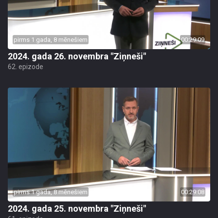
pirms 1 gada, 8 mēnešiem
00:29:09
2024. gada 26. novembra "Ziņneši"
62. epizode
pirms 1 gada, 8 mēnešiem
00:29:08
2024. gada 25. novembra "Ziņneši"