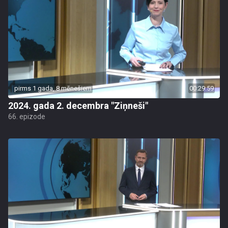
pirms 1 gada, 8 mēnešiem
00:29:59
2024. gada 2. decembra "Ziņneši"
66. epizode