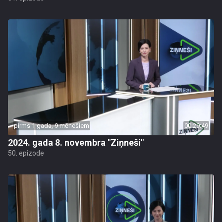
pirms 1 gada, 9 mēnešiem
00:29:49
2024. gada 8. novembra "Ziņneši"
50. epizode