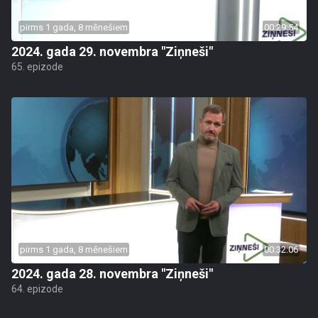
pirms 1 gada, 8 mēnešiem
00:29:54
2024. gada 29. novembra "Ziņneši"
65. epizode
pirms 1 gada, 8 mēnešiem
00:32:06
2024. gada 28. novembra "Ziņneši"
64. epizode