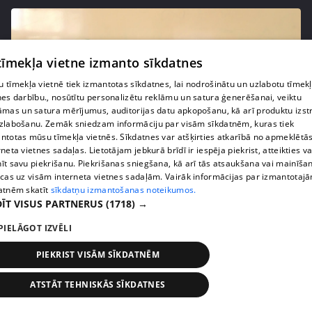
 tīmekļa vietne izmanto sīkdatnes
 tīmekļa vietnē tiek izmantotas sīkdatnes, lai nodrošinātu un uzlabotu tīmek
nes darbību., nosūtītu personalizētu reklāmu un satura ģenerēšanai, veiktu
āmas un satura mērījumus, auditorijas datu apkopošanu, kā arī produktu izst
zlabošanu. Zemāk sniedzam informāciju par visām sīkdatnēm, kuras tiek
ntotas mūsu tīmekļa vietnēs. Sīkdatnes var atšķirties atkarībā no apmeklētā
rneta vietnes sadaļas. Lietotājam jebkurā brīdī ir iespēja piekrist, atteikties va
pirms 1 gada, 10 mēnešiem
00:30:39
īt savu piekrišanu. Piekrišanas sniegšana, kā arī tās atsaukšana vai mainīša
ecas uz visām interneta vietnes sadaļām. Vairāk informācijas par izmantotaj
Pēc eksāmenu pārskatīšanas par sekmīgu atzīts
atnēm skatīt
sīkdatņu izmantošanas noteikumos.
61 skolēns
ĪT VISUS PARTNERUS
(1718) →
20. epizode
PIELĀGOT IZVĒLI
PIEKRIST VISĀM SĪKDATNĒM
ATSTĀT TEHNISKĀS SĪKDATNES