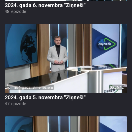
2024. gada 6. novembra "Ziņneši"
48. epizode
pirms 1 gada, 9 mēnešiem
00:26:12
2024. gada 5. novembra "Ziņneši"
47. epizode