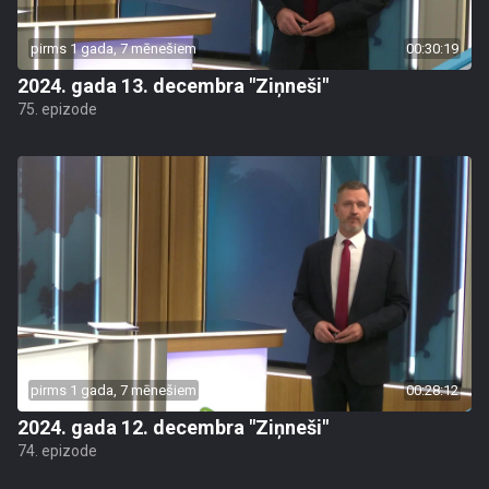
pirms 1 gada, 7 mēnešiem
00:30:19
2024. gada 13. decembra "Ziņneši"
75. epizode
pirms 1 gada, 7 mēnešiem
00:28:12
2024. gada 12. decembra "Ziņneši"
74. epizode