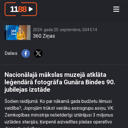
Nacionālajā mākslas muzejā atklāta
leģendārā fotogrāfa Gunāra Bindes
90. jubilejas izstāde
2024. gada 20. septembris, S04 E14
360 Ziņas
Dalies
Nacionālajā mākslas muzejā atklāta
leģendārā fotogrāfa Gunāra Bindes 90.
jubilejas izstāde
Šodien raidījumā: Ko par nākamā gada budžetu lēmusi
valdība?; Joprojām trūkst vairāku asinsgrupu asiņu; VK:
Zemkopības ministrija nelietderīgi iztērējusi 3 miljonus
uzlādes stacijās; Ķeipenē aizvadītas plašas operatīvo