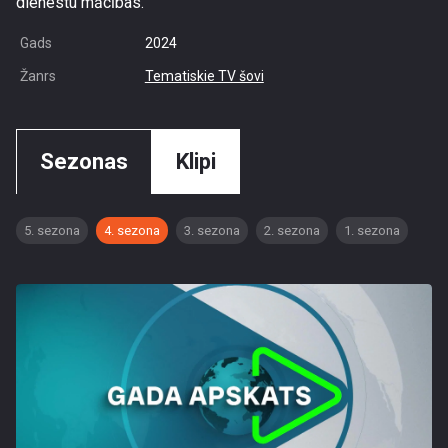
dienestu mācības.
Gads
2024
Žanrs
Tematiskie TV šovi
Sezonas
Klipi
5. sezona
4. sezona
3. sezona
2. sezona
1. sezona