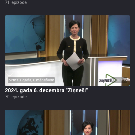
71. epizode
pirms 1 gada, 8 mēnešiem
00:30:05
2024. gada 6. decembra "Ziņneši"
70. epizode