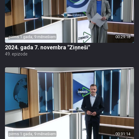
pirms 1 gada, 9 mēnešiem
00:29:18
2024. gada 7. novembra "Ziņneši"
49. epizode
pirms 1 gada, 9 mēnešiem
00:31:14