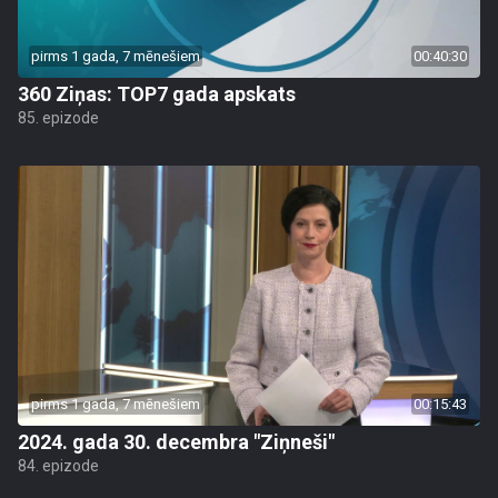
pirms 1 gada, 7 mēnešiem
00:40:30
360 Ziņas: TOP7 gada apskats
85. epizode
pirms 1 gada, 7 mēnešiem
00:15:43
2024. gada 30. decembra "Ziņneši"
84. epizode