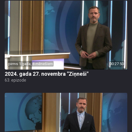
pirms 1 gada, 8 mēnešiem
00:27:50
2024. gada 27. novembra "Ziņneši"
63. epizode