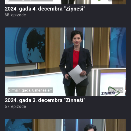
2024. gada 4. decembra "Ziņneši"
68. epizode
pirms 1 gada, 8 mēnešiem
00:29:25
2024. gada 3. decembra "Ziņneši"
67. epizode