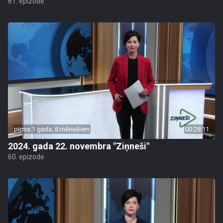
61. epizode
pirms 1 gada, 8 mēnešiem
00:28:11
2024. gada 22. novembra "Ziņneši"
60. epizode