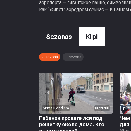
аэропорта — гигантское панно, символиз
как “живет” аэродром сейчас — в нашем
Sezonas
Klipi
2. sezona
1. sezona
pirms 3 gadiem
00:28:08
pirm
Ребенок провалился под
Чем
решетку около дома. Кто
для
ответственен?
68. e