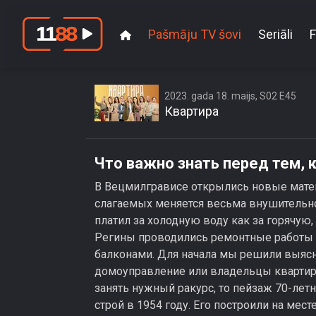
Pašmāju TV šovi
Seriāli
F
Что важно
2023. gada 18. maijs, S02 E45
Квартира
Что важно знать перед тем, 
В Вецмилгрависе открылись новые мате
слагаемых меняется весьма внушительно,
платил за холодную воду как за горячую,
Регины проводились ремонтные работы и,
балконами. Для начала мы решили выясни
домоуправление или владельцы квартиры
занять нужный ракурс, то пейзаж 70-лет
строй в 1954 году. Его построили на мес