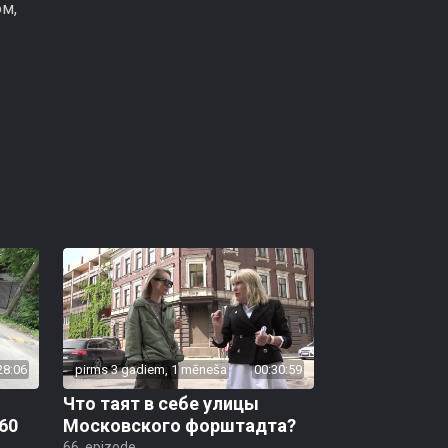
ом,
28:06
pirms 3 gadiem, 1 mēneša
00:30:59
Что таят в себе улицы
60
Московского форштадта?
66. epizode