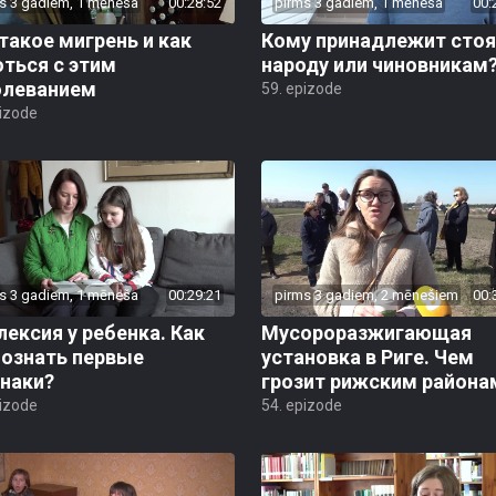
s 3 gadiem, 1 mēneša
00:28:52
pirms 3 gadiem, 1 mēneša
00:
такое мигрень и как
Кому принадлежит стоя
ться с этим
народу или чиновникам
олеванием
59. epizode
pizode
s 3 gadiem, 1 mēneša
00:29:21
pirms 3 gadiem, 2 mēnešiem
00:
ексия у ребенка. Как
Мусороразжигающая
познать первые
установка в Риге. Чем
знаки?
грозит рижским района
pizode
54. epizode