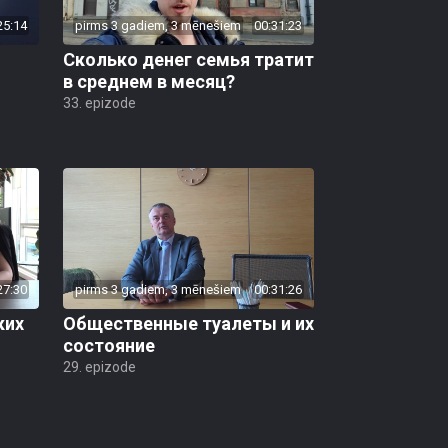
25:14
pirms 3 gadiem, 3 mēnešiem
00:31:23
Сколько денег семья тратит
в среднем в месяц?
33. epizode
27:30
pirms 3 gadiem, 3 mēnešiem
00:31:26
ких
Общественные туалеты и их
состояние
29. epizode