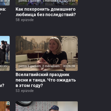
28:18
pirms 3 gadiem, 1 mēneša
00:29:55
на:
Kак похоронить домашнего
?
любимца без последствий?
58. epizode
30:35
pirms 3 gadiem, 2 mēnešiem
00:26:28
Вселатвийский праздник
песни и танца. Что ожидать
м?
в этом году?
53. epizode