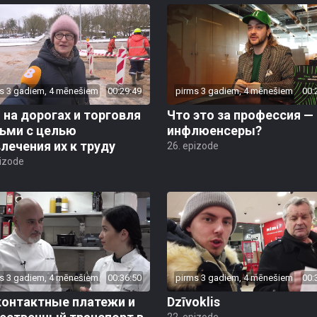
s 3 gadiem, 4 mēnešiem
00:29:49
pirms 3 gadiem, 4 mēnešiem
00:
на дорогах и торговля
Что это за профессия —
ьми с целью
инфлюенсеры?
лечения их к труду
26. epizode
pizode
s 3 gadiem, 4 mēnešiem
00:36:50
pirms 3 gadiem, 4 mēnešiem
00:
контактные платежи и
Dzīvoklis
22. epizode