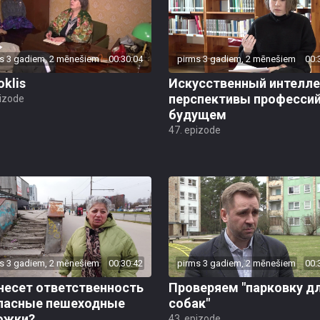
s 3 gadiem, 2 mēnešiem
00:30:04
pirms 3 gadiem, 2 mēnešiem
00:
oklis
Искусственный интелле
перспективы профессий
pizode
будущем
47. epizode
s 3 gadiem, 2 mēnešiem
00:30:42
pirms 3 gadiem, 2 mēnešiem
00:
несет ответственность
Проверяем "парковку д
опасные пешеходные
собак"
ожки?
43. epizode