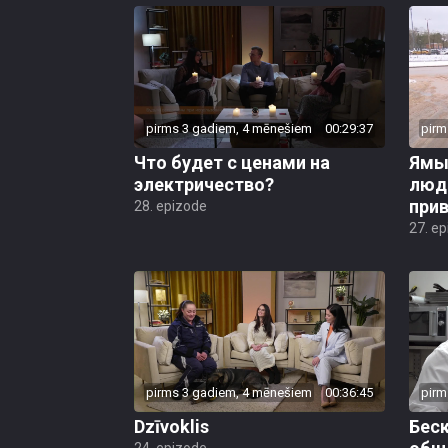
pirms 3 gadiem, 4 mēnešiem
00:29:37
pirm
Что будет с ценами на
Ямы 
электричество?
люд
прив
28. epizode
27. e
pirms 3 gadiem, 4 mēnešiem
00:36:45
pirm
Dzīvoklis
Бес
24. epizode