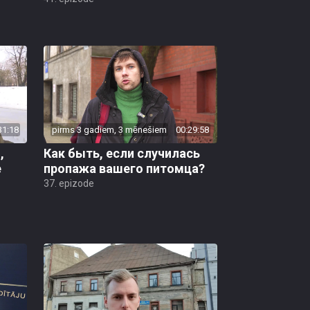
31:18
pirms 3 gadiem, 3 mēnešiem
00:29:58
,
Как быть, если случилась
е
пропажа вашего питомца?
37. epizode