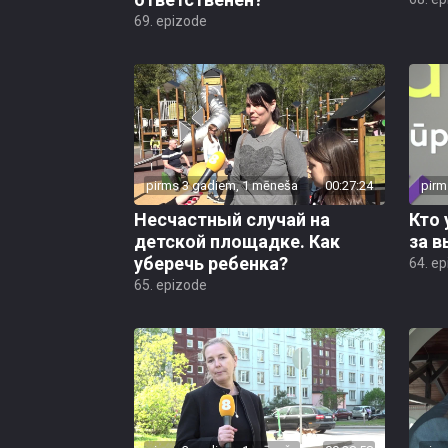
69. epizode
pirms 3 gadiem, 1 mēneša
00:27:24
pirm
Несчастный случай на
Кто 
детской площадке. Как
за в
уберечь ребенка?
64. e
65. epizode