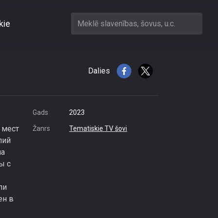
kie
Meklē slavenības, šovus, u.c.
 транспорт
Dalies
Gads
2023
 мест
Žanrs
Tematiskie TV šovi
лий
ма
ы с
ли
ен в