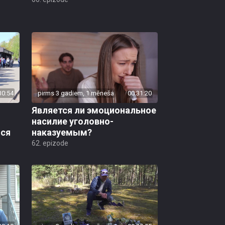
30:54
pirms 3 gadiem, 1 mēneša
00:31:20
Является ли эмоциональное
насилие уголовно-
ся
наказуемым?
62. epizode