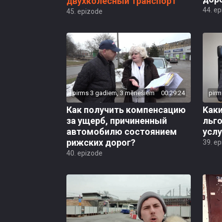
двухколесный транспорт
44. e
45. epizode
pirms 3 gadiem, 3 mēnešiem
00:29:24
pirm
Как получить компенсацию
Kак
за ущерб, причиненный
льг
автомобилю состоянием
услу
рижских дорог?
39. e
40. epizode