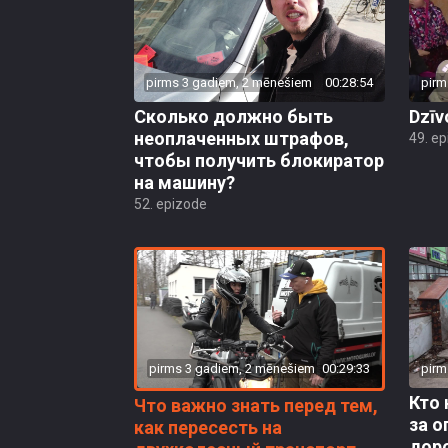
pirms 3 gadiem, 2 mēnešiem
00:28:54
pirm
Сколько должно быть
Dzīv
неоплаченных штрафов,
49. e
чтобы получить блокиратор
на машину?
52. epizode
pirms 3 gadiem, 2 mēnešiem
00:29:33
pirm
Кто 
Что важно знать перед тем,
за 
как пересесть на
дор