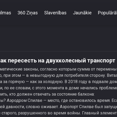
ilmas
360 Ziņas
Slavenības
Jaunākie
Populārā
 знать перед тем, как пересесть на двухколесный
как пересесть на двухколесный транспорт
матические законы, согласно которым сумма от перемены
 при этом — в невыгодную для потребителя сторону. Вита
 а за горячую — как за холодную. В 2018 году в подвале до
 по ее словам, с этого момента в доме начались проблем
ть, кто должен отвечать за состояние балкона:
? Аэродром Спилве — место, где остановилось время. Ес
ней давности, словно оживает. Аэропорт Спилве был запущ
те старого, разрушенного во время войны. Главный элемент