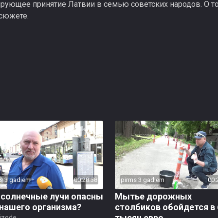
ирующее принятие Латвии в семью советских народов. О т
 сюжете.
s 3 gadiem
00:28:38
pirms 3 gadiem
00:
 солнечные лучи опасны
Мытье дорожных
 нашего организма?
столбиков обойдется в 
тысяч евро
pizode