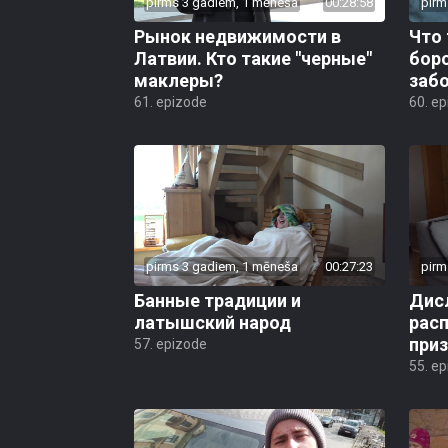
pirms 3 gadiem, 1 mēneša
00:28:58
pirm
Рынок недвижимости в
Что 
Латвии. Кто такие "черные"
боро
маклеры?
заб
61. epizode
60. e
pirms 3 gadiem, 1 mēneša
00:27:23
pirm
Банные традиции и
Дисл
латышский народ
рас
при
57. epizode
55. e