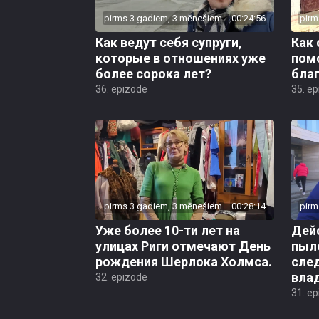
pirms 3 gadiem, 3 mēnešiem
00:24:56
pirm
Как ведут себя супруги,
Как 
которые в отношениях уже
пом
более сорока лет?
бла
36. epizode
35. e
pirms 3 gadiem, 3 mēnešiem
00:28:14
pirm
Уже более 10-ти лет на
Дей
улицах Риги отмечают День
пыл
рождения Шерлока Холмса.
сле
вла
32. epizode
31. e