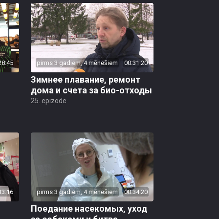
28:45
pirms 3 gadiem, 4 mēnešiem
00:31:20
Зимнее плавание, ремонт
дома и счета за био-отходы
25. epizode
33:16
pirms 3 gadiem, 4 mēnešiem
00:34:20
Поедание насекомых, уход