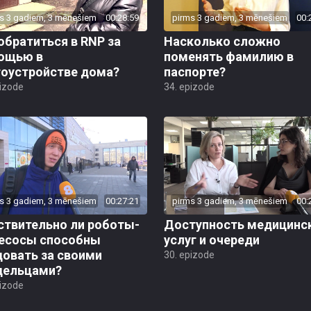
s 3 gadiem, 3 mēnešiem
00:28:59
pirms 3 gadiem, 3 mēnešiem
00:
обратиться в RNP за
Насколько сложно
ощью в
поменять фамилию в
гоустройстве дома?
паспорте?
pizode
34. epizode
s 3 gadiem, 3 mēnešiem
00:27:21
pirms 3 gadiem, 3 mēnešiem
00:
ствительно ли роботы-
Доступность медицинс
есосы способны
услуг и очереди
довать за своими
30. epizode
дельцами?
pizode