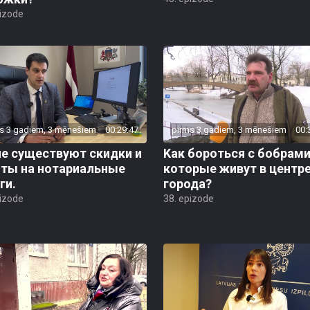
pizode
s 3 gadiem, 3 mēnešiem
00:29:47
pirms 3 gadiem, 3 mēnešiem
00:
ие существуют скидки и
Kак бороться с бобрами
оты на нотариальные
которые живут в центр
ги.
города?
pizode
38. epizode