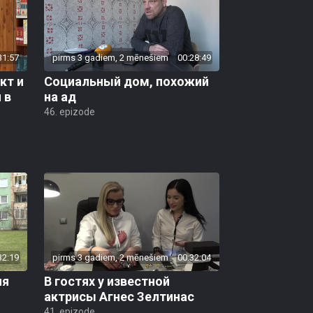
31:57
pirms 3 gadiem, 2 mēnešiem
00:28:49
кт и
Социальный дом, похожий
 в
на ад
46. epizode
32:19
pirms 3 gadiem, 2 mēnešiem
00:32:04
ля
B гостях у известной
актрисы Агнес Зелтинас
41. epizode