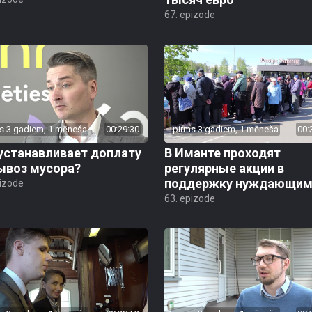
67. epizode
s 3 gadiem, 1 mēneša
00:29:30
pirms 3 gadiem, 1 mēneša
00:
устанавливает доплату
В Иманте проходят
ывоз мусора?
регулярные акции в
поддержку нуждающим
pizode
63. epizode