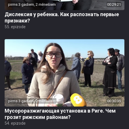
pirms 3 gadiem, 2 mēnešiem
00:29:21
Дислексия у ребенка. Как распознать первые
признаки?
55. epizode
pirms 3 gadiem, 2 mēnešiem
00:30:35
Мусороразжигающая установка в Риге. Чем
грозит рижским районам?
54. epizode