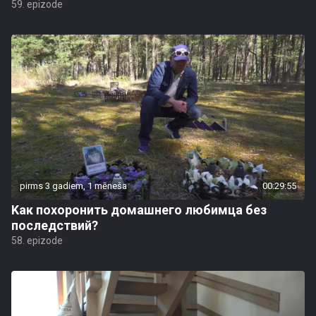
59. epizode
pirms 3 gadiem, 1 mēneša
00:29:55
Kак похоронить домашнего любимца без
последствий?
58. epizode