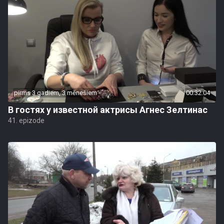
pirms 3 gadiem, 3 mēnešiem
00:32:04
B гостях у известной актрисы Агнес Зелтинас
41. epizode