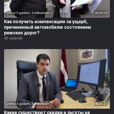
pirms 3 gadiem, 3 mēnešiem
00:29:24
Как получить компенсацию за ущерб,
причиненный автомобилю состоянием
рижских дорог?
40. epizode
pirms 3 gadiem, 3 mēnešiem
00:29:47
Kакие существуют скидки и льготы на