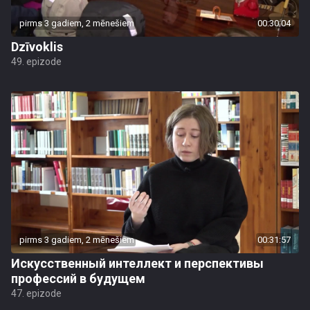
pirms 3 gadiem, 2 mēnešiem
00:30:04
Dzīvoklis
49. epizode
pirms 3 gadiem, 2 mēnešiem
00:31:57
Искусственный интеллект и перспективы
профессий в будущем
47. epizode