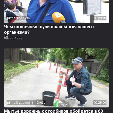
pirms 3 gadiem
00:28:38
Чем солнечные лучи опасны для нашего
организма?
68. epizode
pirms 3 gadiem, 1 mēneša
00:28:06
Мытье дорожных столбиков обойдется в 60