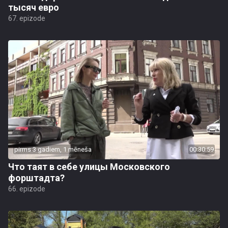
тысяч евро
67. epizode
pirms 3 gadiem, 1 mēneša
00:30:59
Что таят в себе улицы Московского
форштадта?
66. epizode