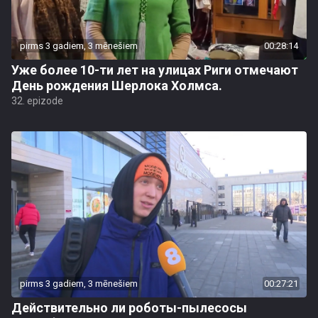
pirms 3 gadiem, 3 mēnešiem
00:28:14
Уже более 10-ти лет на улицах Риги отмечают
День рождения Шерлока Холмса.
32. epizode
pirms 3 gadiem, 3 mēnešiem
00:27:21
Действительно ли роботы-пылесосы