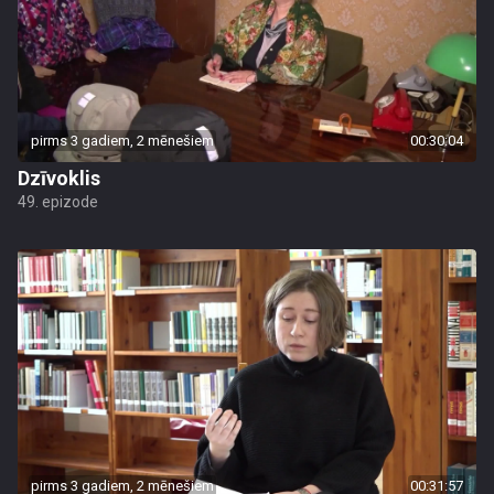
pirms 3 gadiem, 2 mēnešiem
00:30:04
Dzīvoklis
49. epizode
pirms 3 gadiem, 2 mēnešiem
00:31:57