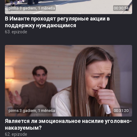
pirms 3 gadiem, 1 mēneša
00:30:54
В Иманте проходят регулярные акции в
поддержку нуждающимся
63. epizode
pirms 3 gadiem, 1 mēneša
00:31:20
Является ли эмоциональное насилие уголовно-
наказуемым?
62. epizode