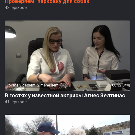
Проверяем "парковку для собак"
43. epizode
pirms 3 gadiem, 2 mēnešiem
00:32:04
B гостях у известной актрисы Агнес Зелтинас
41. epizode