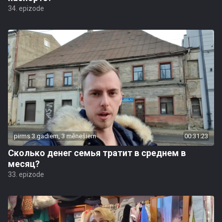
34. epizode
pirms 3 gadiem, 3 mēnešiem
00:31:23
Сколько денег семья тратит в среднем в
месяц?
33. epizode