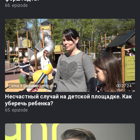
66. epizode
pirms 3 gadiem, 1 mēneša
00:27:24
Несчастный случай на детской площадке. Как
уберечь ребенка?
65. epizode