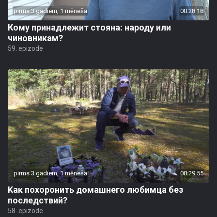
pirms 3 gadiem, 1 mēneša
00:28:18
Кому принадлежит стояна: народу или
чиновникам?
59. epizode
pirms 3 gadiem, 1 mēneša
00:29:55
Kак похоронить домашнего любимца без
последствий?
58. epizode