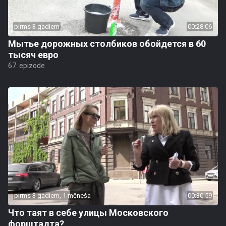
pirms 3 gadiem
00:28:06
Мытье дорожных столбиков обойдется в 60
тысяч евро
67. epizode
pirms 3 gadiem, 1 mēneša
00:30:59
Что таят в себе улицы Московского
форштадта?