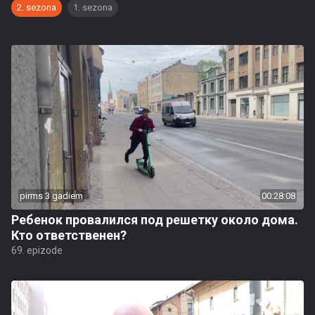
2. sezona
1. sezona
pirms 3 gadiem
00:28:08
Ребенок провалился под решетку около дома.
Кто ответственен?
69. epizode