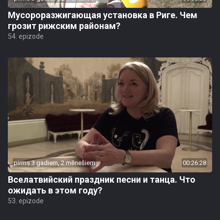
Мусороразжигающая установка в Риге. Чем
грозит рижским районам?
54. epizode
pirms 3 gadiem, 2 mēnešiem
00:26:28
Вселатвийский праздник песни и танца. Что
ожидать в этом году?
53. epizode