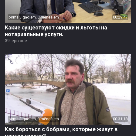
pirms 3 gadiem, 3 mēnešiem
00:29:47
Kакие существуют скидки и льготы на
нотариальные услуги.
39. epizode
pirms 3 gadiem, 3 mēnešiem
00:31:18
Kак бороться с бобрами, которые живут в
центре города?