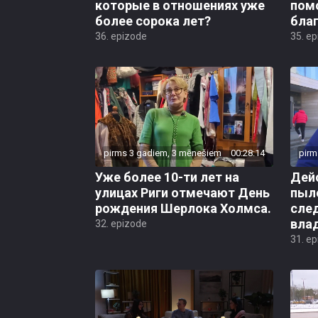
которые в отношениях уже
пом
более сорока лет?
бла
36. epizode
35. e
pirms 3 gadiem, 3 mēnešiem
00:28:14
pirm
Уже более 10-ти лет на
Дей
улицах Риги отмечают День
пыл
рождения Шерлока Холмса.
сле
вла
32. epizode
31. e