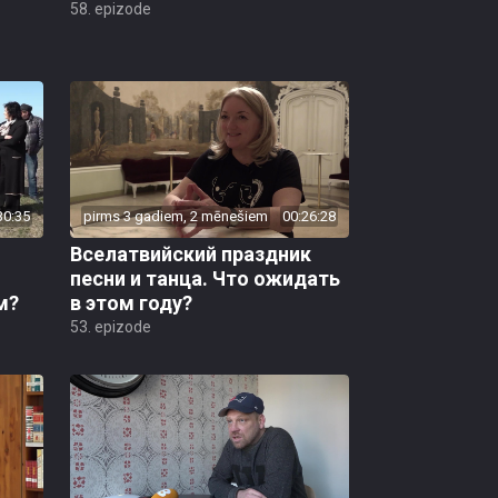
58. epizode
30:35
pirms 3 gadiem, 2 mēnešiem
00:26:28
Вселатвийский праздник
песни и танца. Что ожидать
м?
в этом году?
53. epizode