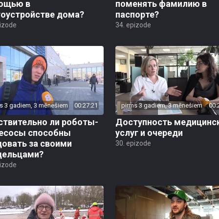
ощью в
поменять фамилию в
гоустройстве дома?
паспорте?
pizode
34. epizode
s 3 gadiem, 3 mēnešiem
00:27:21
pirms 3 gadiem, 3 mēnešiem
00:
ствительно ли роботы-
Доступность медицинс
есосы способны
услуг и очереди
довать за своими
30. epizode
дельцами?
pizode