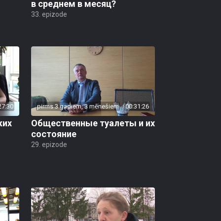
в среднем в месяц?
33. epizode
27:30
pirms 3 gadiem, 3 mēnešiem
00:31:26
ких
Общественные туалеты и их
состояние
29. epizode