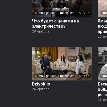
pirms 3 gadiem, 3 mēnešiem
00:29:37
pirm
Что будет с ценами на
Ямы 
электричество?
люд
прив
28. epizode
27. e
pirms 3 gadiem, 4 mēnešiem
00:36:45
pirm
Dzīvoklis
Бес
общ
24. epizode
реги
23. e