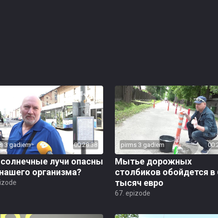
s 3 gadiem
00:28:38
pirms 3 gadiem
00:
 солнечные лучи опасны
Мытье дорожных
 нашего организма?
столбиков обойдется в 
тысяч евро
pizode
67. epizode