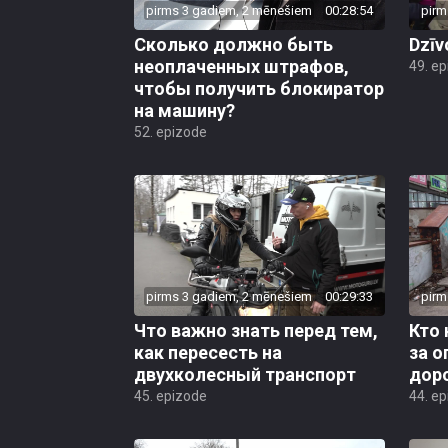
pirms 3 gadiem, 2 mēnešiem
00:28:54
pirm
Сколько должно быть
Dzīv
неоплаченных штрафов,
49. e
чтобы получить блокиратор
на машину?
52. epizode
pirms 3 gadiem, 2 mēnešiem
00:29:33
pirm
Что важно знать перед тем,
Кто 
как пересесть на
за 
двухколесный транспорт
дор
45. epizode
44. e