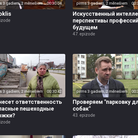
s 3 gadiem, 2 mēnešiem
00:30:04
pirms 3 gadiem, 2 mēnešiem
00:
oklis
Искусственный интелле
перспективы профессий
pizode
будущем
47. epizode
s 3 gadiem, 2 mēnešiem
00:30:42
pirms 3 gadiem, 2 mēnešiem
00:
несет ответственность
Проверяем "парковку д
опасные пешеходные
собак"
ожки?
43. epizode
pizode