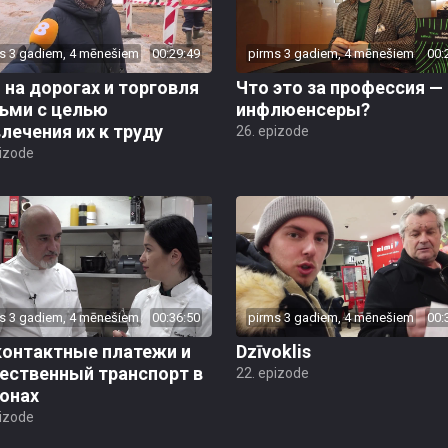
s 3 gadiem, 4 mēnešiem
00:29:49
pirms 3 gadiem, 4 mēnešiem
00:
на дорогах и торговля
Что это за профессия —
ьми с целью
инфлюенсеры?
лечения их к труду
26. epizode
pizode
s 3 gadiem, 4 mēnešiem
00:36:50
pirms 3 gadiem, 4 mēnešiem
00:
контактные платежи и
Dzīvoklis
ественный транспорт в
22. epizode
онах
pizode