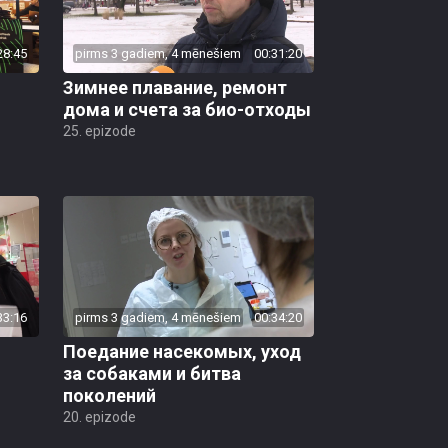
28:45
pirms 3 gadiem, 4 mēnešiem
00:31:20
Зимнее плавание, ремонт
дома и счета за био-отходы
25. epizode
33:16
pirms 3 gadiem, 4 mēnešiem
00:34:20
Поедание насекомых, уход
за собаками и битва
поколений
20. epizode