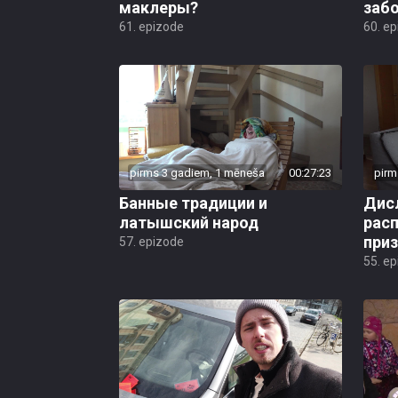
маклеры?
заб
61. epizode
60. e
pirms 3 gadiem, 1 mēneša
00:27:23
pirm
Банные традиции и
Дисл
латышский народ
рас
при
57. epizode
55. e