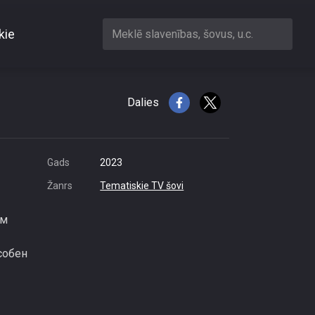
kie
Meklē slavenības, šovus, u.c.
Dalies
Gads
2023
Žanrs
Tematiskie TV šovi
им
собен