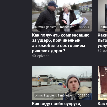
pirms 3 gadiem, 3 mēnešiem
00:29:24
pirm
Как получить компенсацию
Kак
за ущерб, причиненный
льг
автомобилю состоянием
услу
рижских дорог?
39. e
40. epizode
pirms 3 gadiem, 3 mēnešiem
00:24:56
pirm
Как ведут себя супруги,
Как 