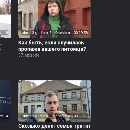
31:18
pirms 3 gadiem, 3 mēnešiem
00:29:58
,
Как быть, если случилась
е
пропажа вашего питомца?
37. epizode
25:14
pirms 3 gadiem, 3 mēnešiem
00:31:23
Сколько денег семья тратит