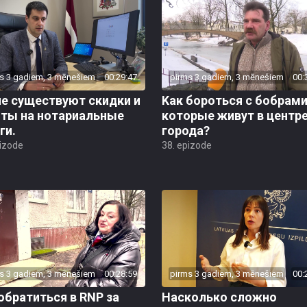
s 3 gadiem, 3 mēnešiem
00:29:47
pirms 3 gadiem, 3 mēnešiem
00:
ие существуют скидки и
Kак бороться с бобрами
оты на нотариальные
которые живут в центр
ги.
города?
pizode
38. epizode
s 3 gadiem, 3 mēnešiem
00:28:59
pirms 3 gadiem, 3 mēnešiem
00:
обратиться в RNP за
Насколько сложно