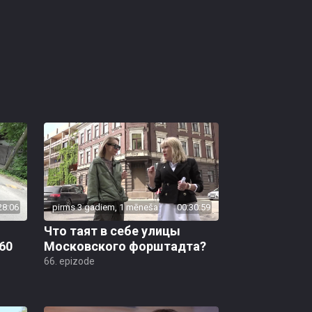
28:06
pirms 3 gadiem, 1 mēneša
00:30:59
Что таят в себе улицы
60
Московского форштадта?
66. epizode