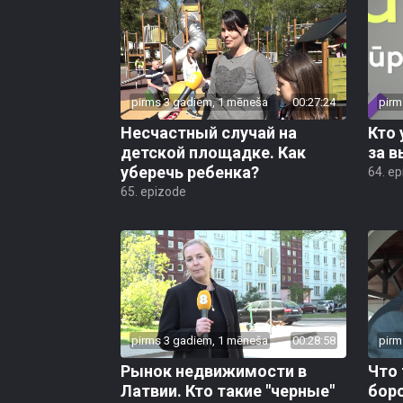
pirms 3 gadiem, 1 mēneša
00:27:24
pirm
Несчастный случай на
Кто 
детской площадке. Как
за в
уберечь ребенка?
64. e
65. epizode
pirms 3 gadiem, 1 mēneša
00:28:58
pirm
Рынок недвижимости в
Что 
Латвии. Кто такие "черные"
боро