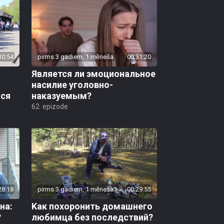
30:54
pirms 3 gadiem, 1 mēneša
00:31:20
Является ли эмоциональное
насилие уголовно-
ся
наказуемым?
62. epizode
28:18
pirms 3 gadiem, 1 mēneša
00:29:55
на:
Kак похоронить домашнего
?
любимца без последствий?