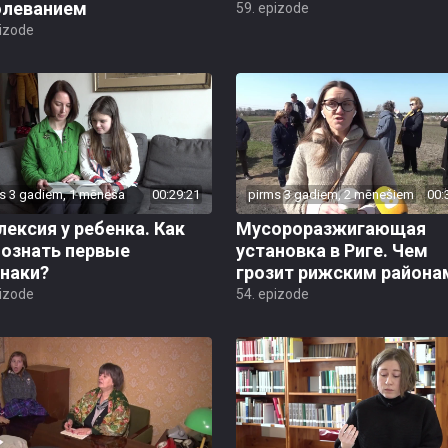
олеванием
59. epizode
pizode
s 3 gadiem, 1 mēneša
00:29:21
pirms 3 gadiem, 2 mēnešiem
00:
ексия у ребенка. Как
Мусороразжигающая
познать первые
установка в Риге. Чем
знаки?
грозит рижским района
pizode
54. epizode