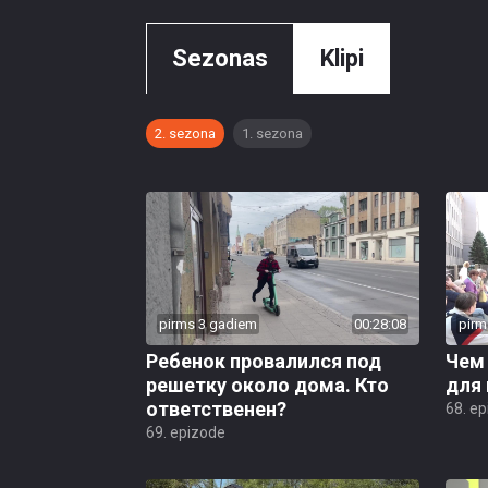
Sezonas
Klipi
2. sezona
1. sezona
pirms 3 gadiem
00:28:08
pirm
Ребенок провалился под
Чем
решетку около дома. Кто
для
ответственен?
68. e
69. epizode