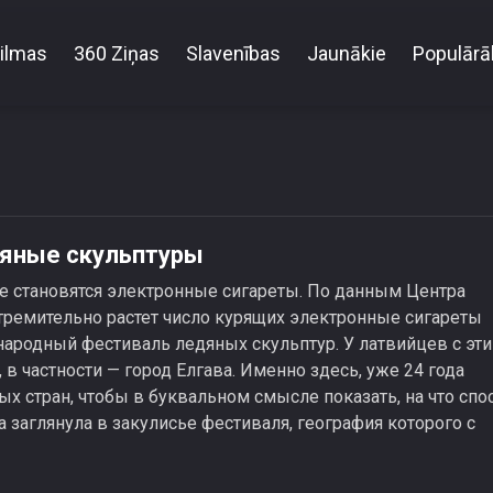
ilmas
360 Ziņas
Slavenības
Jaunākie
Populārā
Электронные сигареты и ледяные скульптуры
дяные скульптуры
ее становятся электронные сигареты. По данным Центра
стремительно растет число курящих электронные сигареты
народный фестиваль ледяных скульптур. У латвийцев с эт
в частности — город Елгава. Именно здесь, уже 24 года
ых стран, чтобы в буквальном смысле показать, на что спо
 заглянула в закулисье фестиваля, география которого с