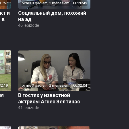
31:57
pirms 3 gadiem, 2 mēnešiem
00:28:49
кт и
Социальный дом, похожий
 в
на ад
46. epizode
32:19
pirms 3 gadiem, 2 mēnešiem
00:32:04
ля
B гостях у известной
актрисы Агнес Зелтинас
41. epizode