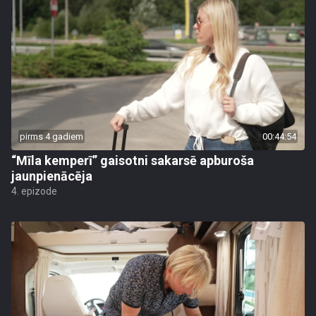
pirms 4 gadiem
00:44:54
“Mīla kemperī” gaisotni sakarsē apburoša
jaunpienācēja
4. epizode