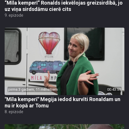
“Mīla kemperī” Ronalds iekvēlojas greizsirdībā, jo
uz viņa sirdsdāmu cierē cits
9. epizode
pirms 3 gadiem, 11 mēnešiem
00:43:59
"Mīla kemperī" Megija iedod kurvīti Ronaldam un
nu ir kopā ar Tomu
8. epizode