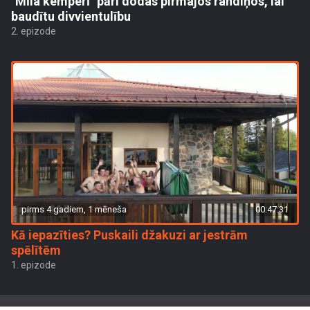
"Mīla kemperī" pāri dodas pirmajos randiņos, lai
baudītu divvientulību
2. epizode
pirms 4 gadiem, 1 mēneša
00:47:31
Kā iepazīties? Puskaili džakuzi ar jestrām
spēlītēm
1. epizode