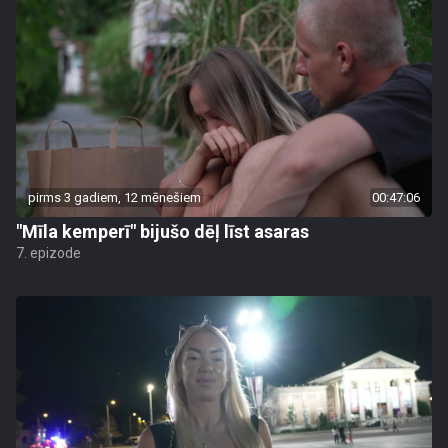
pirms 3 gadiem, 12 mēnešiem
00:47:06
"Mīla kemperī" bijušo dēļ līst asaras
7. epizode