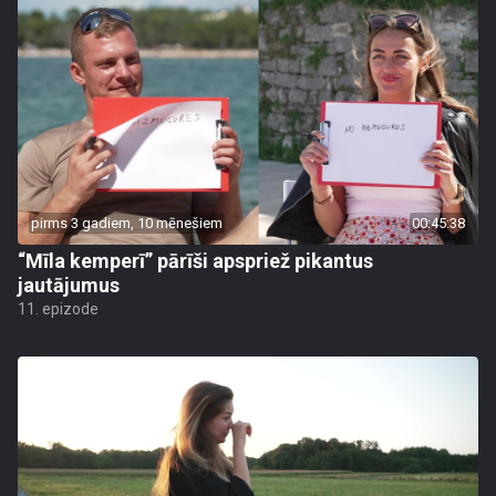
pirms 3 gadiem, 10 mēnešiem
00:45:38
“Mīla kemperī” pārīši apspriež pikantus
jautājumus
11. epizode