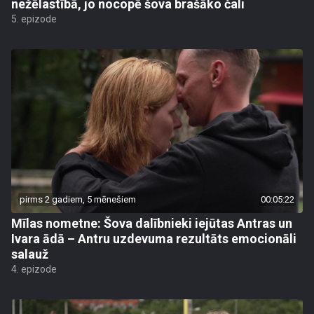
nežēlastībā, jo nocopē šova brašāko čali
5. epizode
pirms 2 gadiem, 5 mēnešiem
00:05:22
Mīlas nometne: Šova dalībnieki iejūtas Antras un
Ivara ādā – Antru uzdevuma rezultāts emocionāli
salauž
4. epizode