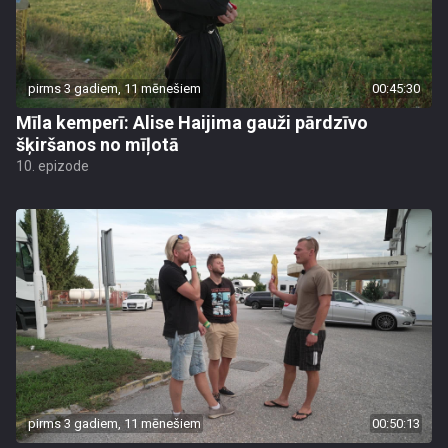
pirms 3 gadiem, 11 mēnešiem
00:45:30
Mīla kemperī: Alise Haijima gauži pārdzīvo
šķiršanos no mīļotā
10. epizode
pirms 3 gadiem, 11 mēnešiem
00:50:13