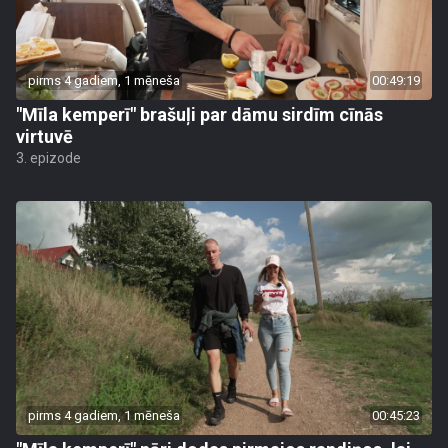
pirms 4 gadiem, 1 mēneša
00:49:19
"Mīla kemperī" brašuļi par dāmu sirdīm cīnās
virtuvē
3. epizode
pirms 4 gadiem, 1 mēneša
00:45:23