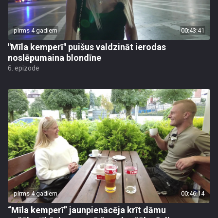
pirms 4 gadiem
00:43:41
"Mīla kemperī" puišus valdzināt ierodas
noslēpumaina blondīne
6. epizode
pirms 4 gadiem
00:46:14
“Mīla kemperī” jaunpienācēja krīt dāmu