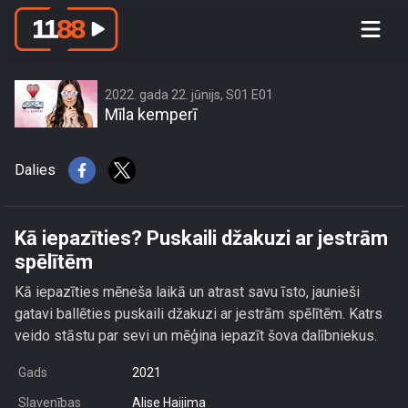
Kā iepazīties? Puskaili džakuzi ar
jestrām spēlītēm
2022. gada 22. jūnijs, S01 E01
Mīla kemperī
Dalies
Kā iepazīties? Puskaili džakuzi ar jestrām
spēlītēm
Kā iepazīties mēneša laikā un atrast savu īsto, jaunieši
gatavi ballēties puskaili džakuzi ar jestrām spēlītēm. Katrs
veido stāstu par sevi un mēģina iepazīt šova dalībniekus.
Gads
2021
Slavenības
Alise Haijima