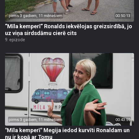
pirms 3 gadiem, 11 mēnešiem
00:50:13
“Mīla kemperī” Ronalds iekvēlojas greizsirdībā, jo
uz viņa sirdsdāmu cierē cits
9. epizode
pirms 3 gadiem, 11 mēnešiem
00:43:59
"Mīla kemperī" Megija iedod kurvīti Ronaldam un
nu ir kopā ar Tomu