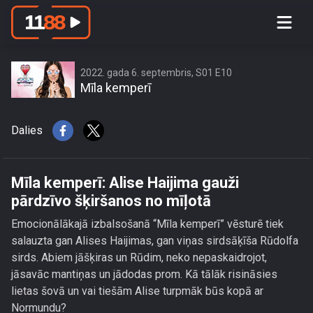
Mīla kemperī: Alise Haijima gauži
pārdzīvo šķiršanos no mīļotā
2022. gada 6. septembris, S01 E10
Mīla kemperī
Dalies
Mīla kemperī: Alise Haijima gauži
pārdzīvo šķiršanos no mīļotā
Emocionālākajā izbalsošanā “Mīla kemperī” vēsturē tiek
salauzta gan Alises Haijimas, gan viņas sirdsāķīša Rūdolfa
sirds. Abiem jāšķiras un Rūdim, neko nepaskaidrojot,
jāsavāc mantiņas un jādodas prom. Kā tālāk risināsies
lietas šovā un vai tiešām Alise turpmāk būs kopā ar
Normundu?