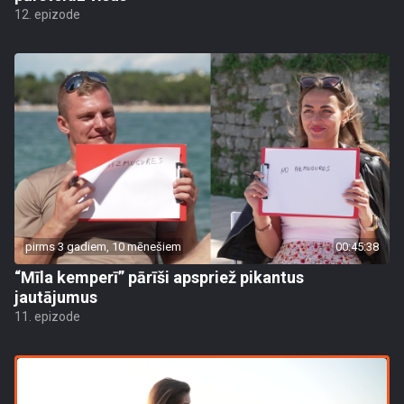
12. epizode
pirms 3 gadiem, 10 mēnešiem
00:45:38
“Mīla kemperī” pārīši apspriež pikantus
jautājumus
11. epizode