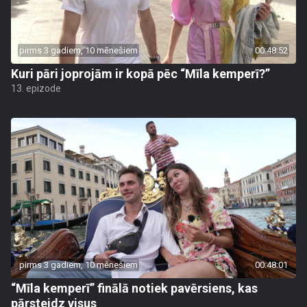
pirms 3 gadiem, 10 mēnešiem
00:48:52
Kuri pāri joprojām ir kopā pēc “Mīla kemperī?”
13. epizode
pirms 3 gadiem, 10 mēnešiem
00:48:01
“Mīla kemperī” finālā notiek pavērsiens, kas
pārsteidz visus