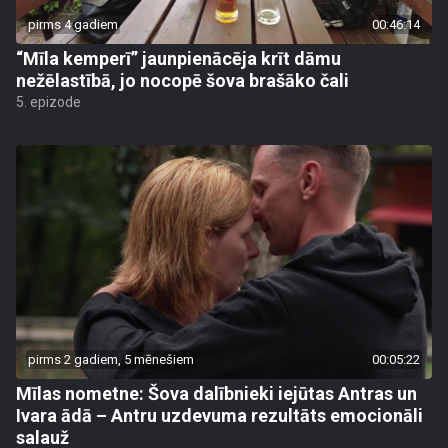
pirms 4 gadiem
00:46:14
“Mīla kemperī” jaunpienācēja krīt dāmu
nežēlastībā, jo nocopē šova brašāko čali
5. epizode
pirms 2 gadiem, 5 mēnešiem
00:05:22
Mīlas nometne: Šova dalībnieki iejūtas Antras un
Ivara ādā – Antru uzdevuma rezultāts emocionāli
salauž