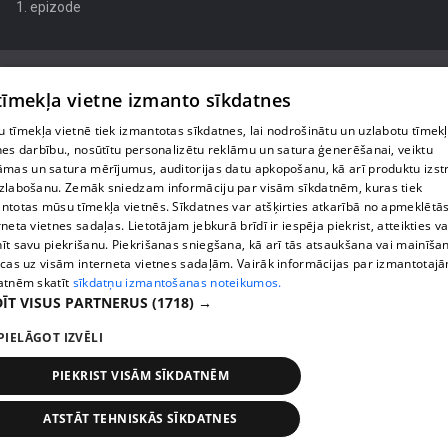
1. epizode
 tīmekļa vietne izmanto sīkdatnes
 tīmekļa vietnē tiek izmantotas sīkdatnes, lai nodrošinātu un uzlabotu tīmek
Par mums
nes darbību., nosūtītu personalizētu reklāmu un satura ģenerēšanai, veiktu
āmas un satura mērījumus, auditorijas datu apkopošanu, kā arī produktu izst
Privātuma politika
zlabošanu. Zemāk sniedzam informāciju par visām sīkdatnēm, kuras tiek
ntotas mūsu tīmekļa vietnēs. Sīkdatnes var atšķirties atkarībā no apmeklētā
Sīkdatnes
rneta vietnes sadaļas. Lietotājam jebkurā brīdī ir iespēja piekrist, atteikties va
īt savu piekrišanu. Piekrišanas sniegšana, kā arī tās atsaukšana vai mainīša
Lietošanas noteikumi
ecas uz visām interneta vietnes sadaļām. Vairāk informācijas par izmantotaj
atnēm skatīt
sīkdatņu izmantošanas noteikumos.
ĪT VISUS PARTNERUS
(1718) →
1188 play jautājumu gadījumā raksti:
info@1188.lv
PIELĀGOT IZVĒLI
reklāma:
PIEKRIST VISĀM SĪKDATNĒM
helio_media@tet.lv
Copyright SIA Helio Media 2026 . All rights reserved.
ATSTĀT TEHNISKĀS SĪKDATNES