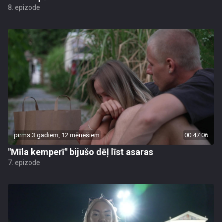
8. epizode
pirms 3 gadiem, 12 mēnešiem
00:47:06
"Mīla kemperī" bijušo dēļ līst asaras
7. epizode