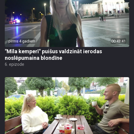
pirms 4 gadiem
00:43:41
"Mīla kemperī" puišus valdzināt ierodas
noslēpumaina blondīne
6. epizode