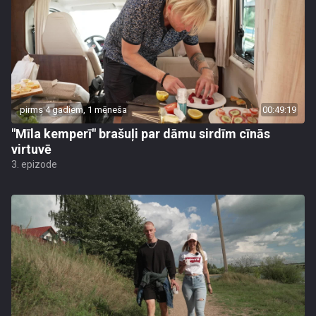
pirms 4 gadiem, 1 mēneša
00:49:19
"Mīla kemperī" brašuļi par dāmu sirdīm cīnās
virtuvē
3. epizode