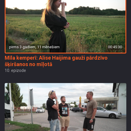
pirms 3 gadiem, 11 mēnešiem
00:45:30
Mīla kemperī: Alise Haijima gauži pārdzīvo
šķiršanos no mīļotā
10. epizode