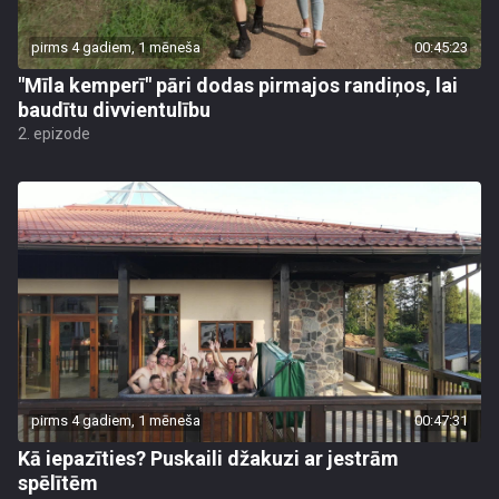
pirms 4 gadiem, 1 mēneša
00:45:23
"Mīla kemperī" pāri dodas pirmajos randiņos, lai
baudītu divvientulību
2. epizode
pirms 4 gadiem, 1 mēneša
00:47:31
Kā iepazīties? Puskaili džakuzi ar jestrām
spēlītēm