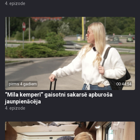
4. epizode
pirms 4 gadiem
00:44:54
“Mīla kemperī” gaisotni sakarsē apburoša
jaunpienācēja
4. epizode