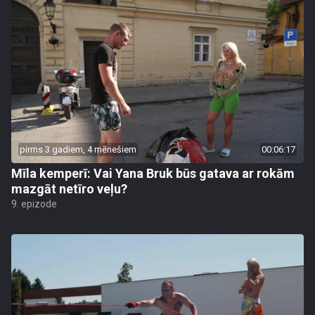
pirms 3 gadiem, 4 mēnešiem
00:06:17
Mīla kemperī: Vai Yana Bruk būs gatava ar rokām
mazgāt netīro veļu?
9. epizode