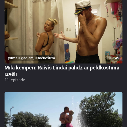
pirms 3 gadiem, 3 mēnešiem
00:05:49
Mīla kemperī: Raivis Lindai palīdz ar peldkostīma
izvēli
11. epizode