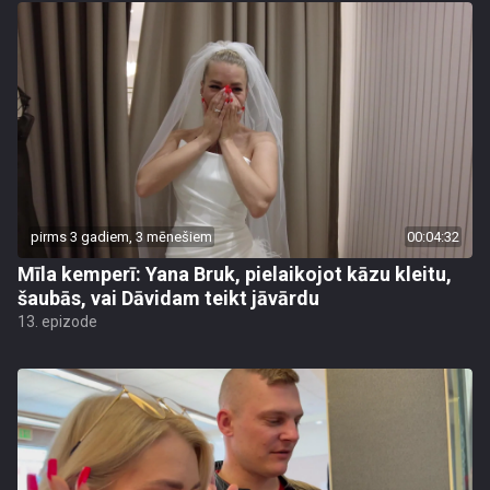
pirms 3 gadiem, 3 mēnešiem
00:04:32
Mīla kemperī: Yana Bruk, pielaikojot kāzu kleitu,
šaubās, vai Dāvidam teikt jāvārdu
13. epizode