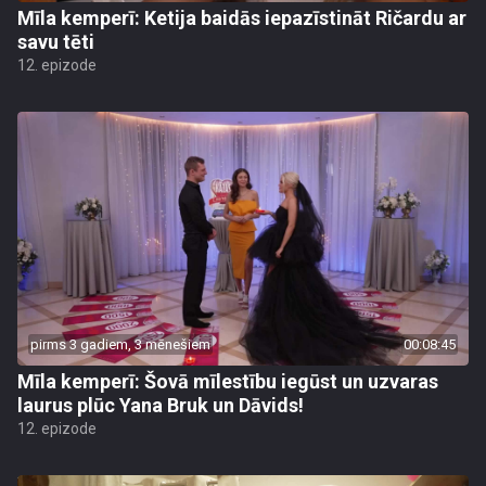
Mīla kemperī: Ketija baidās iepazīstināt Ričardu ar
savu tēti
12. epizode
pirms 3 gadiem, 3 mēnešiem
00:08:45
Mīla kemperī: Šovā mīlestību iegūst un uzvaras
laurus plūc Yana Bruk un Dāvids!
12. epizode