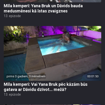
Mīla kemperī: Yana Bruk un Dāvids bauda
medusmēnesi kā īstas zvaigznes
13. epizode
pirms 3 gadiem, 3 mēnešiem
00:01:50
Mīla kemperī: Vai Yana Bruk pēc kāzām būs
gatava ar Dāvidu dzīvot… mežā?
13. epizode