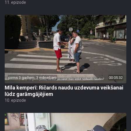
11. epizode
pirms 3 gadiem, 3 mēnešiem
00:05:32
Mīla kemperī: Ričards naudu uzdevuma veikšanai
lūdz garāmgājējiem
10. epizode