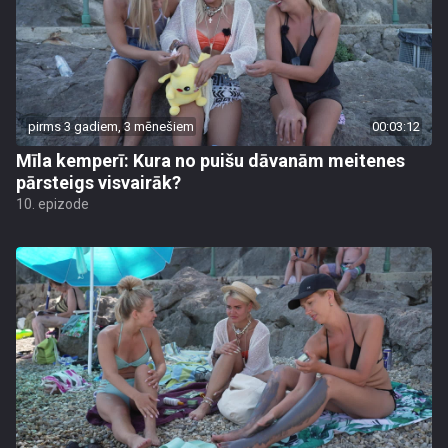
pirms 3 gadiem, 3 mēnešiem
00:03:12
Mīla kemperī: Kura no puišu dāvanām meitenes
pārsteigs visvairāk?
10. epizode