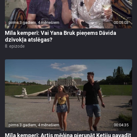
pirms 3 gadiem, 4 mēnešiem
00:05:03
Mīla kemperī: Vai Yana Bruk pieņems Dāvida
dzīvokļa atslēgas?
8. epizode
pirms 3 gadiem, 4 mēnešiem
00:04:35
Mīla kemperī: Artis mēģina pierunāt Ketiju pavadīt