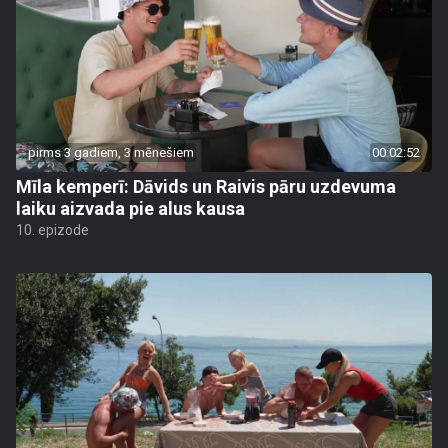
pirms 3 gadiem, 3 mēnešiem
00:02:52
Mīla kemperī: Dāvids un Raivis pāru uzdevuma
laiku aizvada pie alus kausa
10. epizode