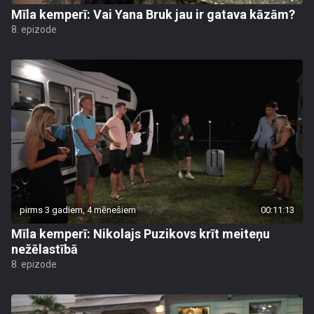
Mīla kemperī: Vai Yana Bruk jau ir gatava kāzām?
8. epizode
pirms 3 gadiem, 4 mēnešiem
00:11:13
Mīla kemperī: Nikolajs Puzikovs krīt meiteņu
nežēlastībā
8. epizode