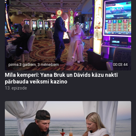
pirms 3 gadiem, 3 mēnešiem
00:03:44
Mīla kemperī: Yana Bruk un Dāvids kāzu naktī
pārbauda veiksmi kazino
13. epizode