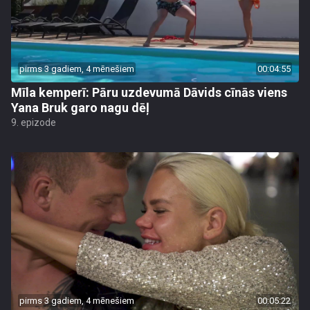
pirms 3 gadiem, 4 mēnešiem
00:04:55
Mīla kemperī: Pāru uzdevumā Dāvids cīnās viens
Yana Bruk garo nagu dēļ
9. epizode
pirms 3 gadiem, 4 mēnešiem
00:05:22