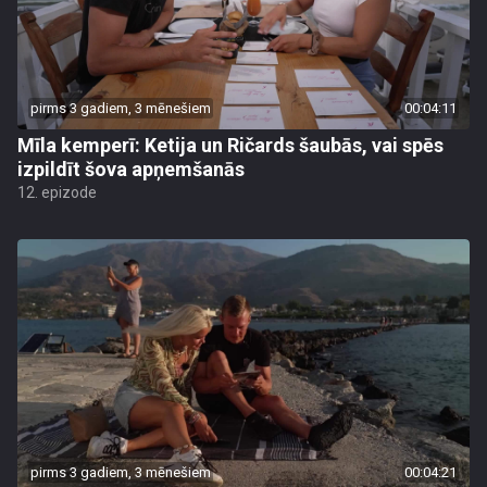
pirms 3 gadiem, 3 mēnešiem
00:04:11
Mīla kemperī: Ketija un Ričards šaubās, vai spēs
izpildīt šova apņemšanās
12. epizode
pirms 3 gadiem, 3 mēnešiem
00:04:21