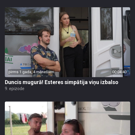
pirms 1 gada, 4 mēnešiem
00:04:40
Duncis mugurā! Esteres simpātija viņu izbalso
9. epizode