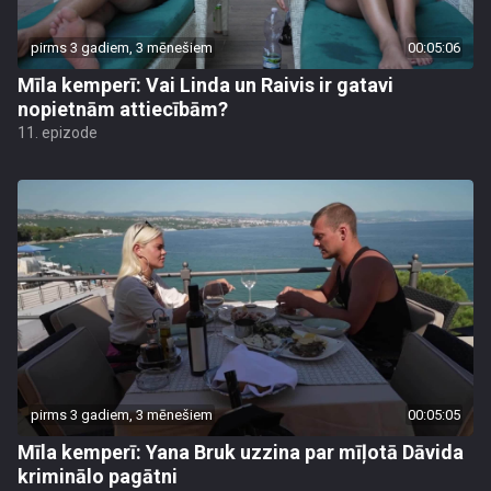
pirms 3 gadiem, 3 mēnešiem
00:05:06
Mīla kemperī: Vai Linda un Raivis ir gatavi
nopietnām attiecībām?
11. epizode
pirms 3 gadiem, 3 mēnešiem
00:05:05
Mīla kemperī: Yana Bruk uzzina par mīļotā Dāvida
kriminālo pagātni