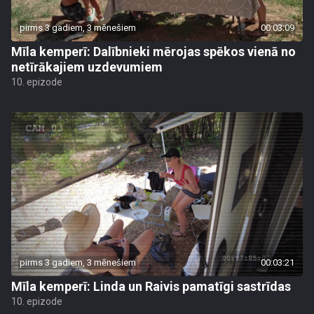
pirms 3 gadiem, 3 mēnešiem
00:03:09
Mīla kemperī: Dalībnieki mērojas spēkos vienā no
netīrākajiem uzdevumiem
10. epizode
pirms 3 gadiem, 3 mēnešiem
00:03:21
Mīla kemperī: Linda un Raivis pamatīgi sastrīdas
10. epizode