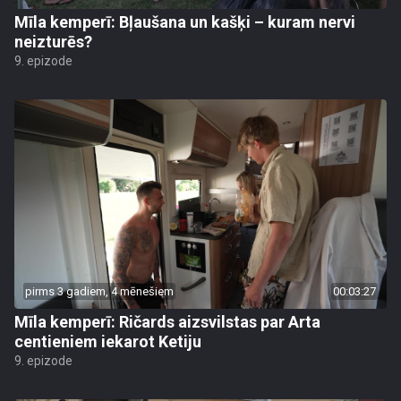
Mīla kemperī: Bļaušana un kašķi – kuram nervi
neizturēs?
9. epizode
pirms 3 gadiem, 4 mēnešiem
00:03:27
Mīla kemperī: Ričards aizsvilstas par Arta
centieniem iekarot Ketiju
9. epizode