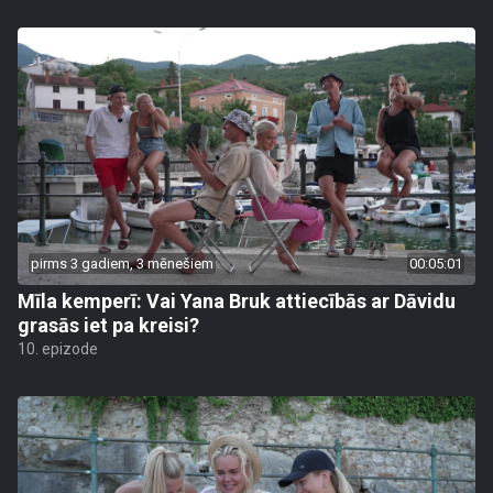
pirms 3 gadiem, 3 mēnešiem
00:05:01
Mīla kemperī: Vai Yana Bruk attiecībās ar Dāvidu
grasās iet pa kreisi?
10. epizode