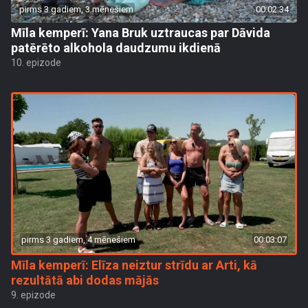
pirms 3 gadiem, 3 mēnešiem
00:02:34
Mīla kemperī: Yana Bruk uztraucas par Dāvida
patērēto alkohola daudzumu ikdienā
10. epizode
pirms 3 gadiem, 4 mēnešiem
00:03:07
Mīla kemperī: Elīza neiztur strīdu ar Arti, kā
rezultātā abi dodas mājās
9. epizode