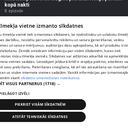
kopā nakti
8. epizode
 tīmekļa vietne izmanto sīkdatnes
 tīmekļa vietnē tiek izmantotas sīkdatnes, lai nodrošinātu un uzlabotu tīmek
nes darbību., nosūtītu personalizētu reklāmu un satura ģenerēšanai, veiktu
āmas un satura mērījumus, auditorijas datu apkopošanu, kā arī produktu izst
zlabošanu. Zemāk sniedzam informāciju par visām sīkdatnēm, kuras tiek
ntotas mūsu tīmekļa vietnēs. Sīkdatnes var atšķirties atkarībā no apmeklētā
rneta vietnes sadaļas. Lietotājam jebkurā brīdī ir iespēja piekrist, atteikties va
īt savu piekrišanu. Piekrišanas sniegšana, kā arī tās atsaukšana vai mainīša
ecas uz visām interneta vietnes sadaļām. Vairāk informācijas par izmantotaj
atnēm skatīt
sīkdatņu izmantošanas noteikumos.
ĪT VISUS PARTNERUS
(1718) →
pirms 3 gadiem, 4 mēnešiem
00:05:19
Mīla kemperī: Pāru uzdevumā mēmais šovs – vai
PIELĀGOT IZVĒLI
kādam pārim vispār izdosies uzvarēt?
PIEKRIST VISĀM SĪKDATNĒM
8. epizode
ATSTĀT TEHNISKĀS SĪKDATNES