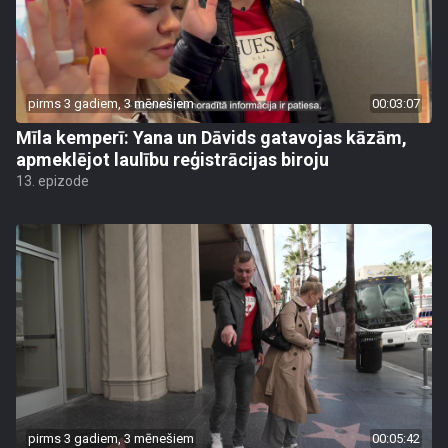
pirms 3 gadiem, 3 mēnešiem
00:03:07
Mīla kemperī: Yana un Dāvids gatavojas kāzām,
apmeklējot laulību reģistrācijas biroju
13. epizode
pirms 3 gadiem, 3 mēnešiem
00:05:42