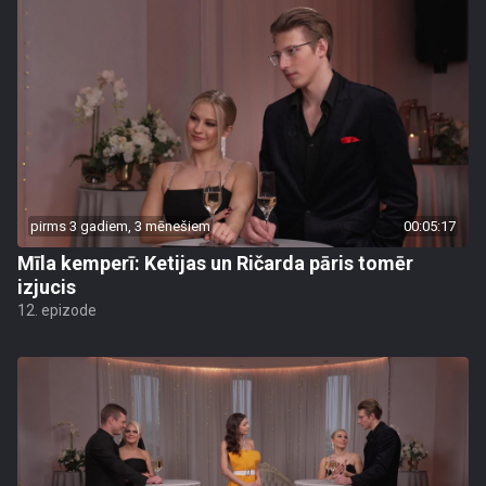
pirms 3 gadiem, 3 mēnešiem
00:05:17
Mīla kemperī: Ketijas un Ričarda pāris tomēr
izjucis
12. epizode