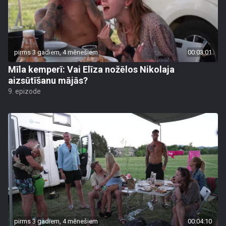
pirms 3 gadiem, 4 mēnešiem
00:03:01
Mīla kemperī: Vai Elīza nožēlos Nikolaja
aizsūtīšanu mājās?
9. epizode
pirms 3 gadiem, 4 mēnešiem
00:04:10