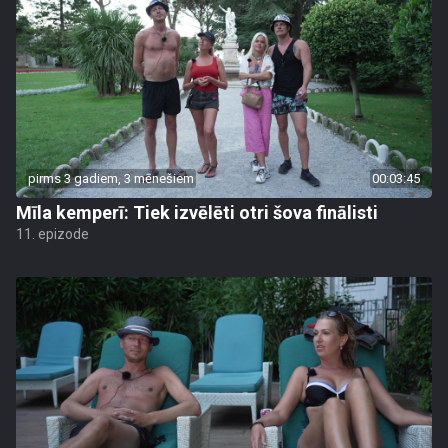
pirms 3 gadiem, 3 mēnešiem
00:03:45
Mīla kemperī: Tiek izvēlēti otri šova finālisti
11. epizode