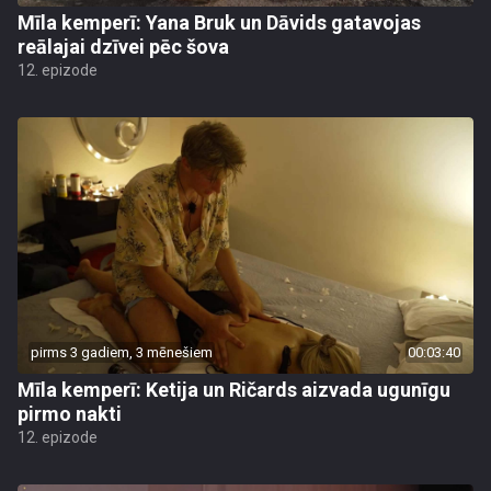
Mīla kemperī: Yana Bruk un Dāvids gatavojas
reālajai dzīvei pēc šova
12. epizode
pirms 3 gadiem, 3 mēnešiem
00:03:40
Mīla kemperī: Ketija un Ričards aizvada ugunīgu
pirmo nakti
12. epizode