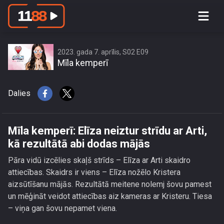
Mīla kemperī: Elīza neiztur strīdu ar
Arti, kā rezultātā abi dodas mājās
2023. gada 7. aprīlis, S02 E09
Mīla kemperī
Dalies
Mīla kemperī: Elīza neiztur strīdu ar Arti,
kā rezultātā abi dodas mājās
Pāra vidū izcēlies skaļš strīds – Elīza ar Arti skaidro
attiecības. Skaidrs ir viens – Elīza nožēlo Kristera
aizsūtīšanu mājās. Rezultātā meitene nolemj šovu pamest
un mēģināt veidot attiecības aiz kameras ar Kristeru. Tiesa
– viņa gan šovu nepamet viena.