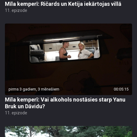
Mīla kemperī: Ričards un Ketija iekārtojas villā
11. epizode
pirms 3 gadiem, 3 mēnešiem
00:05:15
Mīla kemperī: Vai alkohols nostāsies starp Yanu
Bruk un Dāvidu?
11. epizode