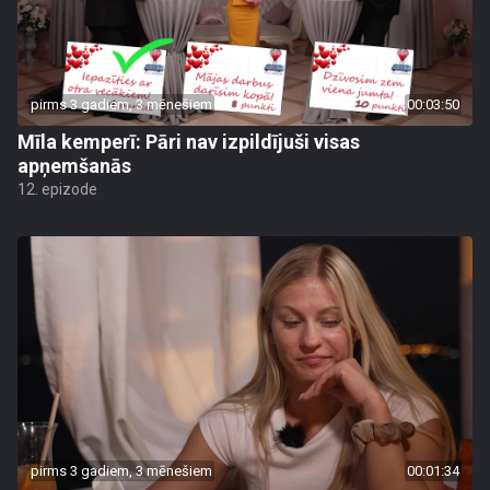
pirms 3 gadiem, 3 mēnešiem
00:03:50
Mīla kemperī: Pāri nav izpildījuši visas
apņemšanās
12. epizode
pirms 3 gadiem, 3 mēnešiem
00:01:34