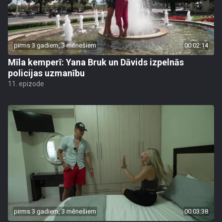
pirms 3 gadiem, 3 mēnešiem
00:02:14
Mīla kemperī: Yana Bruk un Dāvids izpelnās
policijas uzmanību
11. epizode
pirms 3 gadiem, 3 mēnešiem
00:03:38