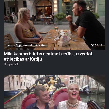
pirms 3 gadiem, 4 mēnešiem
00:04:13
Mīla kemperī: Artis neatmet cerību, izveidot
attiecības ar Ketiju
8. epizode