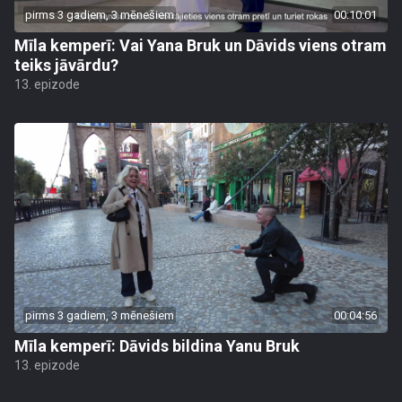
pirms 3 gadiem, 3 mēnešiem
00:10:01
Mīla kemperī: Vai Yana Bruk un Dāvids viens otram
teiks jāvārdu?
13. epizode
pirms 3 gadiem, 3 mēnešiem
00:04:56
Mīla kemperī: Dāvids bildina Yanu Bruk
13. epizode