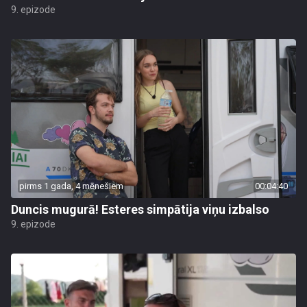
9. epizode
pirms 1 gada, 4 mēnešiem
00:04:40
Duncis mugurā! Esteres simpātija viņu izbalso
9. epizode