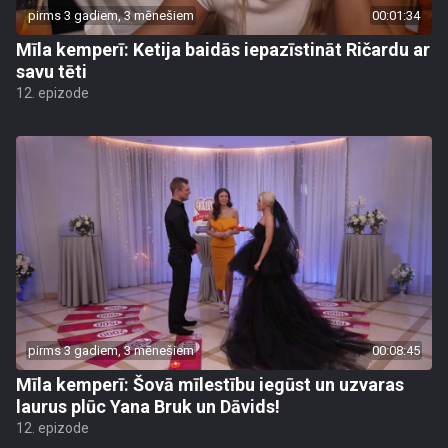
pirms 3 gadiem, 3 mēnešiem
00:01:34
Mīla kemperī: Ketija baidās iepazīstināt Ričardu ar
savu tēti
12. epizode
pirms 3 gadiem, 3 mēnešiem
00:08:45
Mīla kemperī: Šovā mīlestību iegūst un uzvaras
laurus plūc Yana Bruk un Dāvids!
12. epizode