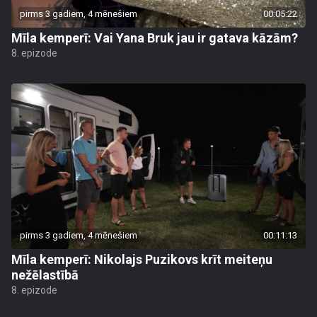
pirms 3 gadiem, 4 mēnešiem
00:05:22
Mīla kemperī: Vai Yana Bruk jau ir gatava kāzām?
8. epizode
pirms 3 gadiem, 4 mēnešiem
00:11:13
Mīla kemperī: Nikolajs Puzikovs krīt meiteņu
nežēlastībā
8. epizode