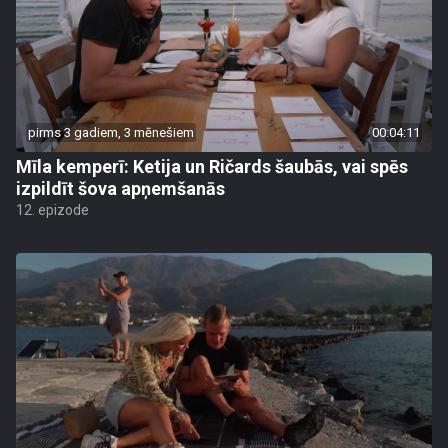
pirms 3 gadiem, 3 mēnešiem
00:04:11
Mīla kemperī: Ketija un Ričards šaubās, vai spēs
izpildīt šova apņemšanās
12. epizode