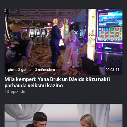
pirms 3 gadiem, 3 mēnešiem
00:03:44
Mīla kemperī: Yana Bruk un Dāvids kāzu naktī
pārbauda veiksmi kazino
13. epizode