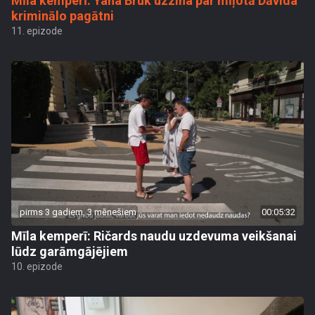
Mīla kemperī: Yana Bruk uzzina par mīļotā Dāvida
kriminālo pagātni
11. epizode
pirms 3 gadiem, 3 mēnešiem
00:05:32
Mīla kemperī: Ričards naudu uzdevuma veikšanai
lūdz garāmgājējiem
10. epizode