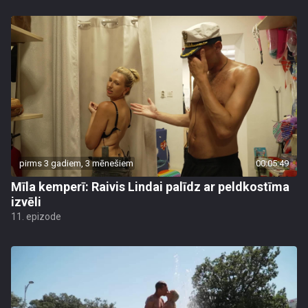
pirms 3 gadiem, 3 mēnešiem
00:05:49
Mīla kemperī: Raivis Lindai palīdz ar peldkostīma
izvēli
11. epizode