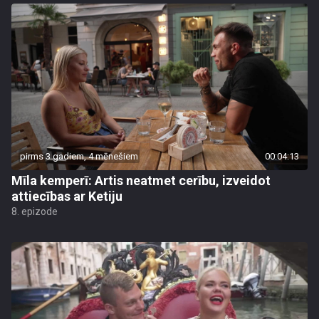
pirms 3 gadiem, 4 mēnešiem
00:04:13
Mīla kemperī: Artis neatmet cerību, izveidot
attiecības ar Ketiju
8. epizode