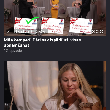
pirms 3 gadiem, 3 mēnešiem
00:03:50
Mīla kemperī: Pāri nav izpildījuši visas
apņemšanās
12. epizode