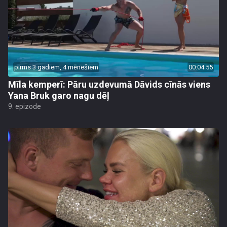
pirms 3 gadiem, 4 mēnešiem
00:04:55
Mīla kemperī: Pāru uzdevumā Dāvids cīnās viens
Yana Bruk garo nagu dēļ
9. epizode