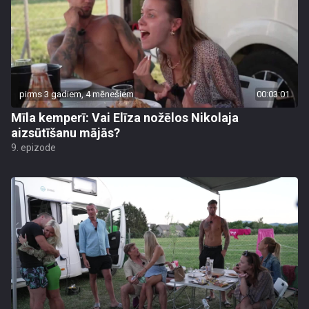
pirms 3 gadiem, 4 mēnešiem
00:03:01
Mīla kemperī: Vai Elīza nožēlos Nikolaja
aizsūtīšanu mājās?
9. epizode