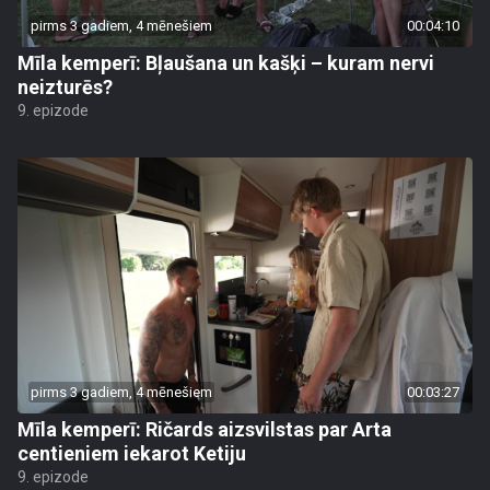
pirms 3 gadiem, 4 mēnešiem
00:04:10
Mīla kemperī: Bļaušana un kašķi – kuram nervi
neizturēs?
9. epizode
pirms 3 gadiem, 4 mēnešiem
00:03:27
Mīla kemperī: Ričards aizsvilstas par Arta
centieniem iekarot Ketiju
9. epizode