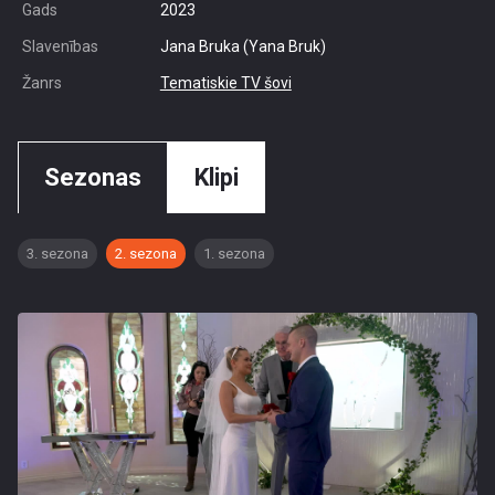
Gads
2023
Slavenības
Jana Bruka (Yana Bruk)
Žanrs
Tematiskie TV šovi
Sezonas
Klipi
3. sezona
2. sezona
1. sezona