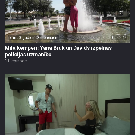
pirms 3 gadiem, 3 mēnešiem
00:02:14
Mīla kemperī: Yana Bruk un Dāvids izpelnās
policijas uzmanību
11. epizode