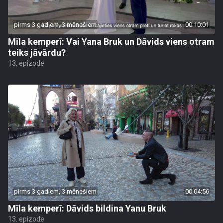
pirms 3 gadiem, 3 mēnešiem
00:10:01
Mīla kemperī: Vai Yana Bruk un Dāvids viens otram
teiks jāvārdu?
13. epizode
pirms 3 gadiem, 3 mēnešiem
00:04:56
Mīla kemperī: Dāvids bildina Yanu Bruk
13. epizode