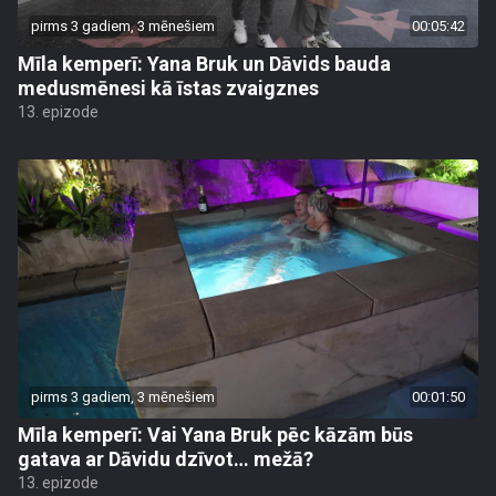
pirms 3 gadiem, 3 mēnešiem
00:05:42
Mīla kemperī: Yana Bruk un Dāvids bauda
medusmēnesi kā īstas zvaigznes
13. epizode
pirms 3 gadiem, 3 mēnešiem
00:01:50
Mīla kemperī: Vai Yana Bruk pēc kāzām būs
gatava ar Dāvidu dzīvot… mežā?
13. epizode