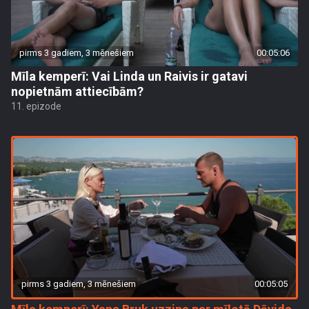
pirms 3 gadiem, 3 mēnešiem
00:05:06
Mīla kemperī: Vai Linda un Raivis ir gatavi
nopietnām attiecībām?
11. epizode
pirms 3 gadiem, 3 mēnešiem
00:05:05