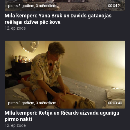
pirms 3 gadiem, 3 mēnešiem
00:04:21
Mīla kemperī: Yana Bruk un Dāvids gatavojas
reālajai dzīvei pēc šova
12. epizode
pirms 3 gadiem, 3 mēnešiem
00:03:40
Mīla kemperī: Ketija un Ričards aizvada ugunīgu
pirmo nakti
12. epizode