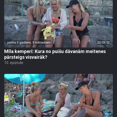
pirms 3 gadiem, 3 mēnešiem
00:03:12
Mīla kemperī: Kura no puišu dāvanām meitenes
pārsteigs visvairāk?
10. epizode