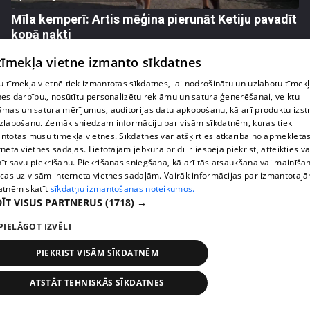
Mīla kemperī: Artis mēģina pierunāt Ketiju pavadīt
kopā nakti
8. epizode
 tīmekļa vietne izmanto sīkdatnes
 tīmekļa vietnē tiek izmantotas sīkdatnes, lai nodrošinātu un uzlabotu tīmek
nes darbību., nosūtītu personalizētu reklāmu un satura ģenerēšanai, veiktu
āmas un satura mērījumus, auditorijas datu apkopošanu, kā arī produktu izst
zlabošanu. Zemāk sniedzam informāciju par visām sīkdatnēm, kuras tiek
ntotas mūsu tīmekļa vietnēs. Sīkdatnes var atšķirties atkarībā no apmeklētā
rneta vietnes sadaļas. Lietotājam jebkurā brīdī ir iespēja piekrist, atteikties va
īt savu piekrišanu. Piekrišanas sniegšana, kā arī tās atsaukšana vai mainīša
ecas uz visām interneta vietnes sadaļām. Vairāk informācijas par izmantotaj
atnēm skatīt
sīkdatņu izmantošanas noteikumos.
ĪT VISUS PARTNERUS
(1718) →
PIELĀGOT IZVĒLI
pirms 3 gadiem, 4 mēnešiem
00:05:19
Mīla kemperī: Pāru uzdevumā mēmais šovs – vai
PIEKRIST VISĀM SĪKDATNĒM
kādam pārim vispār izdosies uzvarēt?
8. epizode
ATSTĀT TEHNISKĀS SĪKDATNES