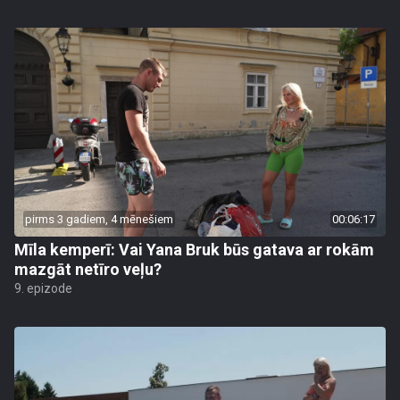
pirms 3 gadiem, 4 mēnešiem
00:06:17
Mīla kemperī: Vai Yana Bruk būs gatava ar rokām
mazgāt netīro veļu?
9. epizode