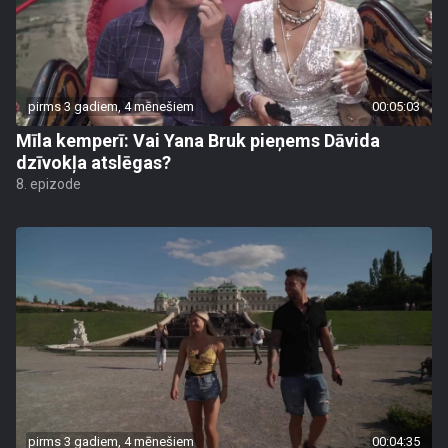
pirms 3 gadiem, 4 mēnešiem
00:05:03
Mīla kemperī: Vai Yana Bruk pieņems Dāvida
dzīvokļa atslēgas?
8. epizode
pirms 3 gadiem, 4 mēnešiem
00:04:35