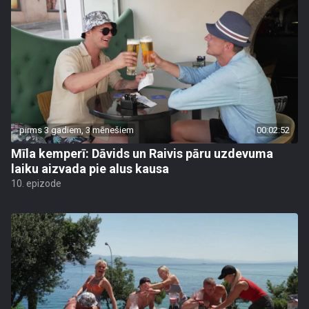
pirms 3 gadiem, 3 mēnešiem
00:02:52
Mīla kemperī: Dāvids un Raivis pāru uzdevuma
laiku aizvada pie alus kausa
10. epizode