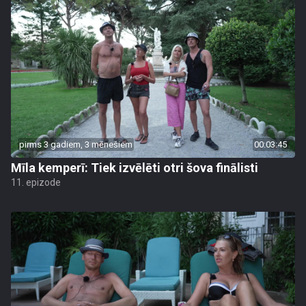
pirms 3 gadiem, 3 mēnešiem
00:03:45
Mīla kemperī: Tiek izvēlēti otri šova finālisti
11. epizode