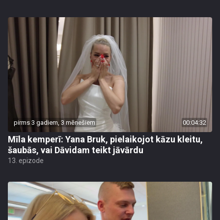
pirms 3 gadiem, 3 mēnešiem
00:04:32
Mīla kemperī: Yana Bruk, pielaikojot kāzu kleitu,
šaubās, vai Dāvidam teikt jāvārdu
13. epizode