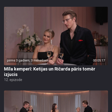
pirms 3 gadiem, 3 mēnešiem
00:05:17
Mīla kemperī: Ketijas un Ričarda pāris tomēr
izjucis
12. epizode