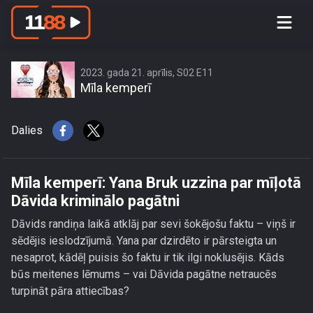
Mīla kemperī: Yana Bruk uzzina par
mīļotā Dāvida kriminālo pagātni
2023. gada 21. aprīlis, S02 E11
Mīla kemperī
Dalies
Mīla kemperī: Yana Bruk uzzina par mīļotā
Dāvida kriminālo pagātni
Dāvids randiņa laikā atklāj par sevi šokējošu faktu – viņš ir
sēdējis ieslodzījumā. Yana par dzirdēto ir pārsteigta un
nesaprot, kādēļ puisis šo faktu ir tik ilgi noklusējis. Kāds
būs meitenes lēmums – vai Dāvida pagātne netraucēs
turpināt pāra attiecības?