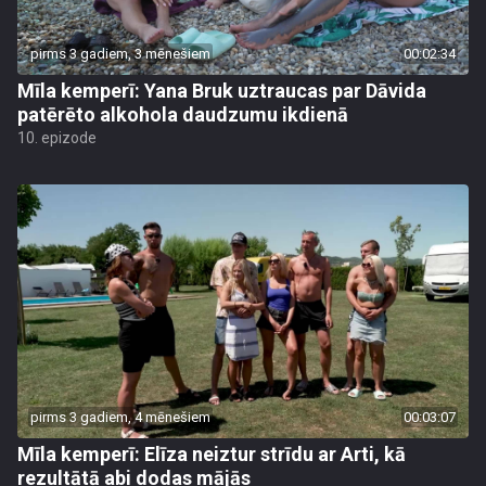
pirms 3 gadiem, 3 mēnešiem
00:02:34
Mīla kemperī: Yana Bruk uztraucas par Dāvida
patērēto alkohola daudzumu ikdienā
10. epizode
pirms 3 gadiem, 4 mēnešiem
00:03:07
Mīla kemperī: Elīza neiztur strīdu ar Arti, kā
rezultātā abi dodas mājās