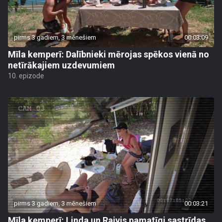
pirms 3 gadiem, 3 mēnešiem
00:03:09
Mīla kemperī: Dalībnieki mērojas spēkos vienā no
netīrākajiem uzdevumiem
10. epizode
pirms 3 gadiem, 3 mēnešiem
00:03:21
Mīla kemperī: Linda un Raivis pamatīgi sastrīdas