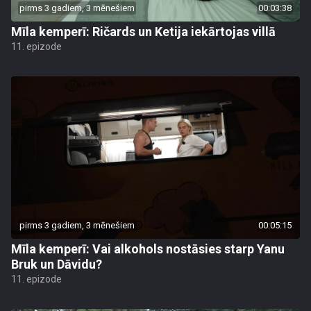
pirms 3 gadiem, 3 mēnešiem
00:03:38
Mīla kemperī: Ričards un Ketija iekārtojas villā
11. epizode
pirms 3 gadiem, 3 mēnešiem
00:05:15
Mīla kemperī: Vai alkohols nostāsies starp Yanu
Bruk un Dāvidu?
11. epizode