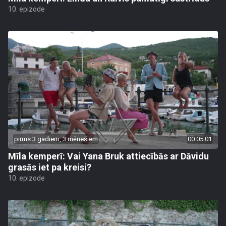
10. epizode
pirms 3 gadiem, 3 mēnešiem
00:05:01
Mīla kemperī: Vai Yana Bruk attiecībās ar Dāvidu
grasās iet pa kreisi?
10. epizode