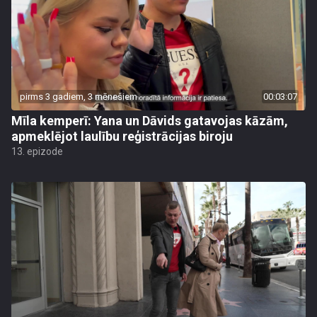
pirms 3 gadiem, 3 mēnešiem
00:03:07
Mīla kemperī: Yana un Dāvids gatavojas kāzām,
apmeklējot laulību reģistrācijas biroju
13. epizode