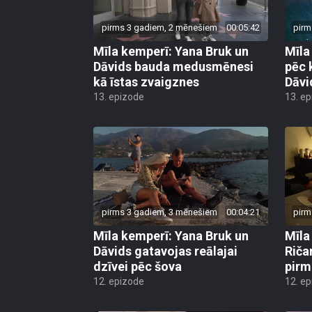
pirms 3 gadiem, 2 mēnešiem
00:05:42
pirm
Mīla kemperī: Yana Bruk un
Mīla
Dāvids bauda medusmēnesi
pēc 
kā īstas zvaigznes
Dāvi
13. epizode
13. e
pirms 3 gadiem, 3 mēnešiem
00:04:21
pirm
Mīla kemperī: Yana Bruk un
Mīla
Dāvids gatavojas reālajai
Riča
dzīvei pēc šova
pirm
12. epizode
12. e