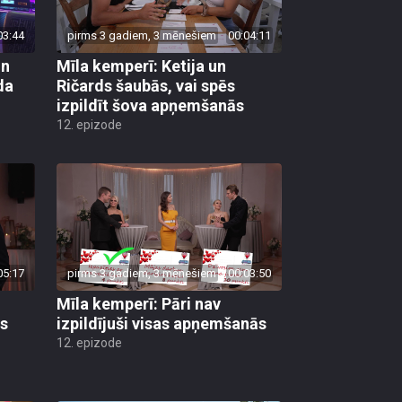
03:44
pirms 3 gadiem, 3 mēnešiem
00:04:11
un
Mīla kemperī: Ketija un
da
Ričards šaubās, vai spēs
izpildīt šova apņemšanās
12. epizode
05:17
pirms 3 gadiem, 3 mēnešiem
00:03:50
Mīla kemperī: Pāri nav
is
izpildījuši visas apņemšanās
12. epizode