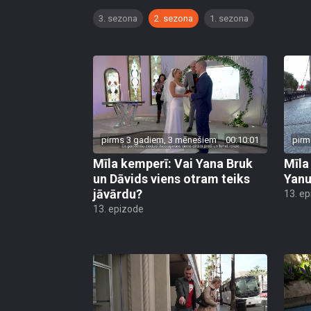
3. sezona
2. sezona
1. sezona
pirms 3 gadiem, 3 mēnešiem
00:10:01
pirm
Mīla kemperī: Vai Yana Bruk
Mīla
un Dāvids viens otram teiks
Yanu
jāvārdu?
13. e
13. epizode