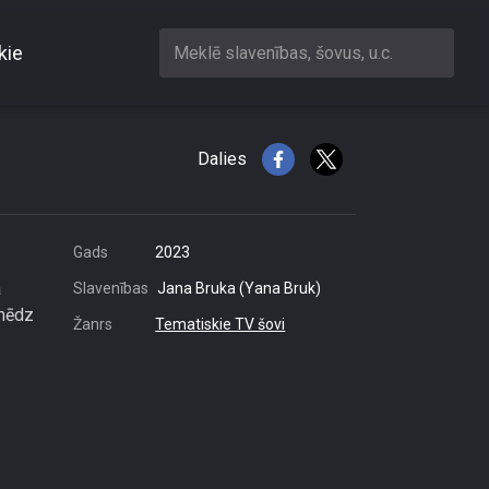
kie
Meklē slavenības, šovus, u.c.
lēgas?
Dalies
Gads
2023
a
Slavenības
Jana Bruka (Yana Bruk)
 mēdz
Žanrs
Tematiskie TV šovi