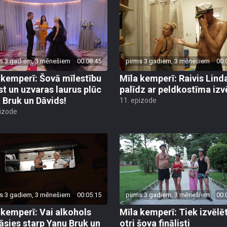
s 3 gadiem, 3 mēnešiem
00:08:45
pirms 3 gadiem, 3 mēnešiem
00:
 kemperī: Šovā mīlestību
Mīla kemperī: Raivis Lind
st un uzvaras laurus plūc
palīdz ar peldkostīma izvē
 Bruk un Dāvids!
11. epizode
pizode
s 3 gadiem, 3 mēnešiem
00:05:15
pirms 3 gadiem, 3 mēnešiem
00:
 kemperī: Vai alkohols
Mīla kemperī: Tiek izvēlēt
āsies starp Yanu Bruk un
otri šova finālisti