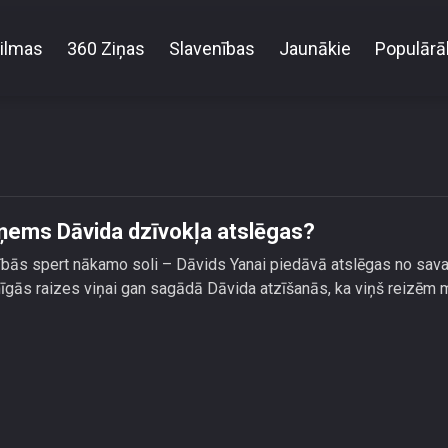
ilmas
360 Ziņas
Slavenības
Jaunākie
Populārā
kemperī: Vai Yana Bruk pieņems Dāvida dzīvokļa ats
eņems Dāvida dzīvokļa atslēgas?
cībās spert nākamo soli – Dāvids Yanai piedāvā atslēgas no sav
nīgās raizes viņai gan sagādā Dāvida atzīšanās, ka viņš reizēm