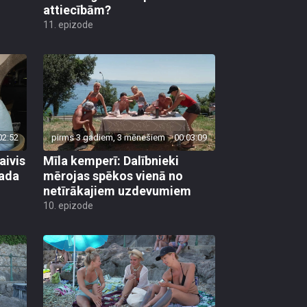
attiecībām?
11. epizode
02:52
pirms 3 gadiem, 3 mēnešiem
00:03:09
aivis
Mīla kemperī: Dalībnieki
vada
mērojas spēkos vienā no
netīrākajiem uzdevumiem
10. epizode