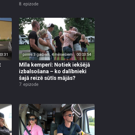
8. epizode
03:31
pirms 3 gadiem, 4 mēnešiem
00:03:54
t
Mīla kemperī: Notiek iekšējā
izbalsošana – ko dalībnieki
šajā reizē sūtīs mājās?
7. epizode