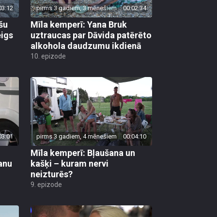
03:12
pirms 3 gadiem, 3 mēnešiem
00:02:34
šu
Mīla kemperī: Yana Bruk
igs
uztraucas par Dāvida patērēto
alkohola daudzumu ikdienā
10. epizode
03:01
pirms 3 gadiem, 4 mēnešiem
00:04:10
Mīla kemperī: Bļaušana un
anu
kašķi – kuram nervi
neizturēs?
9. epizode