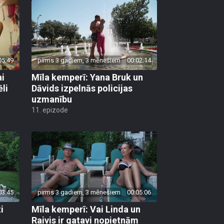
05:49
pirms 3 gadiem, 3 mēnešiem
00:02:14
ai
Mīla kemperī: Yana Bruk un
li
Dāvids izpelnās policijas
uzmanību
11. epizode
03:45
pirms 3 gadiem, 3 mēnešiem
00:05:06
i
Mīla kemperī: Vai Linda un
Raivis ir gatavi nopietnām