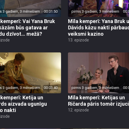
s 3 gadiem, 3 mēnešiem
00:01:50
pirms 3 gadiem, 3 mēnešiem
00:
 kemperī: Vai Yana Bruk
Mīla kemperī: Yana Bruk 
kāzām būs gatava ar
Dāvids kāzu naktī pārbau
du dzīvot… mežā?
veiksmi kazino
pizode
13. epizode
s 3 gadiem, 3 mēnešiem
00:03:40
pirms 3 gadiem, 3 mēnešiem
00:
 kemperī: Ketija un
Mīla kemperī: Ketijas un
rds aizvada ugunīgu
Ričarda pāris tomēr izjuc
o nakti
12. epizode
pizode