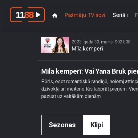
Pašmāju TV šovi
Seriāli
F
Mīla 
2023. gada 30. marts, S02 E08
Mīla kemperī
Mīla kemperī: Vai Yana Bruk pi
Pāris, esot romantiskā randiņā, nolemj attie
dzīvokļa un meitene tās labprāt pieņem. Vie
pazust uz vairākām dienām.
Sezonas
Klipi