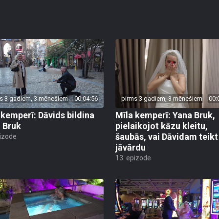
s 3 gadiem, 3 mēnešiem
00:04:56
pirms 3 gadiem, 3 mēnešiem
00:
 kemperī: Dāvids bildina
Mīla kemperī: Yana Bruk,
 Bruk
pielaikojot kāzu kleitu,
šaubās, vai Dāvidam teikt
pizode
jāvārdu
13. epizode