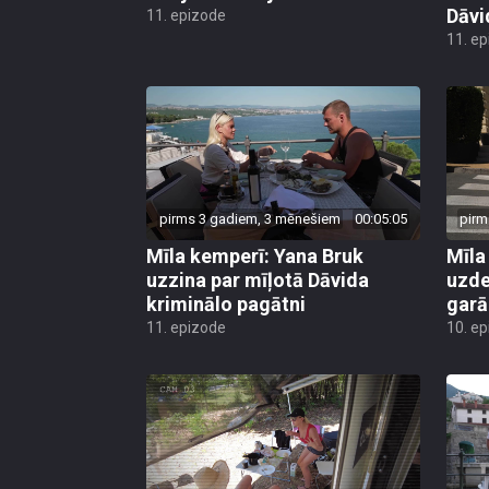
Dāvi
11. epizode
11. e
pirms 3 gadiem, 3 mēnešiem
00:05:05
pirm
Mīla kemperī: Yana Bruk
Mīla
uzzina par mīļotā Dāvida
uzde
kriminālo pagātni
garā
11. epizode
10. e