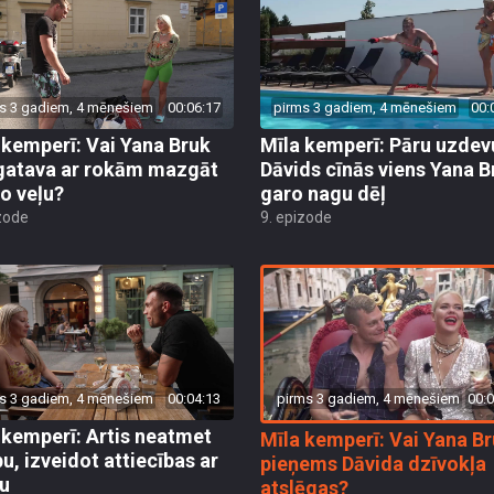
s 3 gadiem, 4 mēnešiem
00:06:17
pirms 3 gadiem, 4 mēnešiem
00:
 kemperī: Vai Yana Bruk
Mīla kemperī: Pāru uzde
gatava ar rokām mazgāt
Dāvids cīnās viens Yana B
ro veļu?
garo nagu dēļ
zode
9. epizode
pirms 3 gadiem, 4 mēnešiem
00:0
s 3 gadiem, 4 mēnešiem
00:04:13
 kemperī: Artis neatmet
Mīla kemperī: Vai Yana B
bu, izveidot attiecības ar
pieņems Dāvida dzīvokļa
ju
atslēgas?