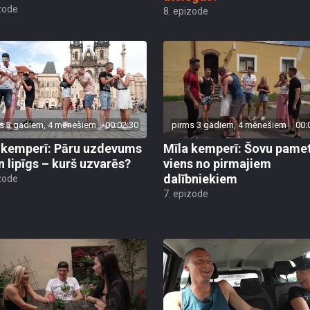
zode
8. epizode
s 3 gadiem, 4 mēnešiem
00:02:30
pirms 3 gadiem, 4 mēnešiem
00:
 kemperī: Pāru uzdevums
Mīla kemperī: Šovu pame
n lipīgs – kurš uzvarēs?
viens no pirmajiem
dalībniekiem
zode
7. epizode