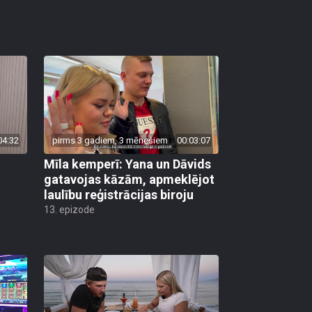
04:32
pirms 3 gadiem, 3 mēnešiem
00:03:07
Mīla kemperī: Yana un Dāvids
gatavojas kāzām, apmeklējot
laulību reģistrācijas biroju
13. epizode