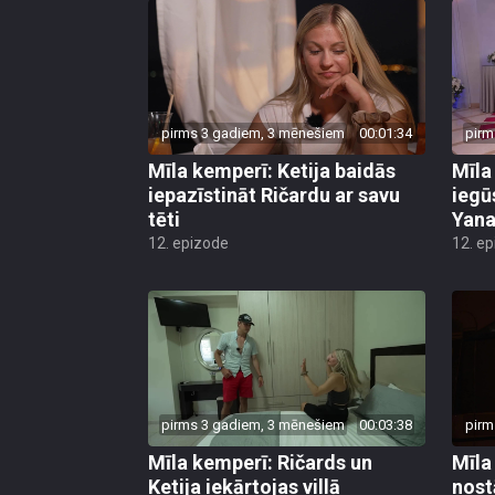
pirms 3 gadiem, 3 mēnešiem
00:01:34
pirm
Mīla kemperī: Ketija baidās
Mīla
iepazīstināt Ričardu ar savu
iegū
tēti
Yana
12. epizode
12. e
pirms 3 gadiem, 3 mēnešiem
00:03:38
pirm
Mīla kemperī: Ričards un
Mīla
Ketija iekārtojas villā
nost