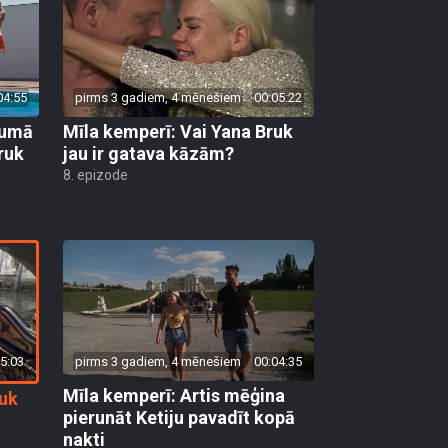
04:55
pirms 3 gadiem, 4 mēnešiem
00:05:22
vumā
Mīla kemperī: Vai Yana Bruk
ruk
jau ir gatava kāzām?
8. epizode
5:03
pirms 3 gadiem, 4 mēnešiem
00:04:35
Mīla kemperī: Artis mēģina
ruk
pierunāt Ketiju pavadīt kopā
nakti