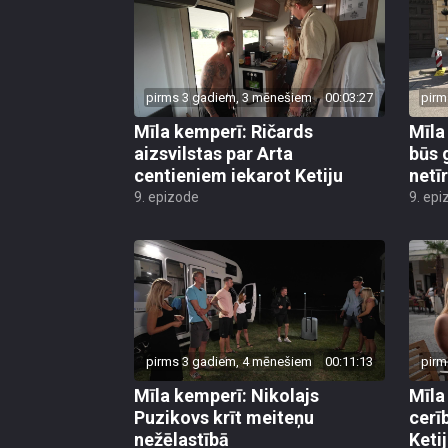
pirms 3 gadiem, 3 mēnešiem
00:03:27
pirm
Mīla kemperī: Ričards
Mīla
aizsvilstas par Arta
būs 
centieniem iekarot Ketiju
netī
9. epizode
9. epi
pirms 3 gadiem, 4 mēnešiem
00:11:13
pirm
Mīla kemperī: Nikolajs
Mīla
Puzikovs krīt meiteņu
cerī
nežēlastībā
Keti