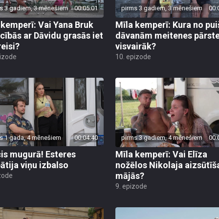
s 3 gadiem, 3 mēnešiem
00:05:01
pirms 3 gadiem, 3 mēnešiem
00:
 kemperī: Vai Yana Bruk
Mīla kemperī: Kura no pui
ecībās ar Dāvidu grasās iet
dāvanām meitenes pārste
reisi?
visvairāk?
pizode
10. epizode
s 1 gada, 4 mēnešiem
00:04:40
pirms 3 gadiem, 4 mēnešiem
00:
is mugurā! Esteres
Mīla kemperī: Vai Elīza
ātija viņu izbalso
nožēlos Nikolaja aizsūtīš
mājās?
zode
9. epizode