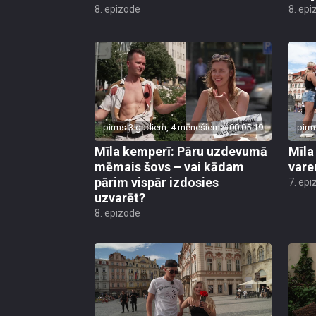
8. epizode
8. epi
pirms 3 gadiem, 4 mēnešiem
00:05:19
pirm
Mīla kemperī: Pāru uzdevumā
Mīla
mēmais šovs – vai kādam
vare
pārim vispār izdosies
7. epi
uzvarēt?
8. epizode