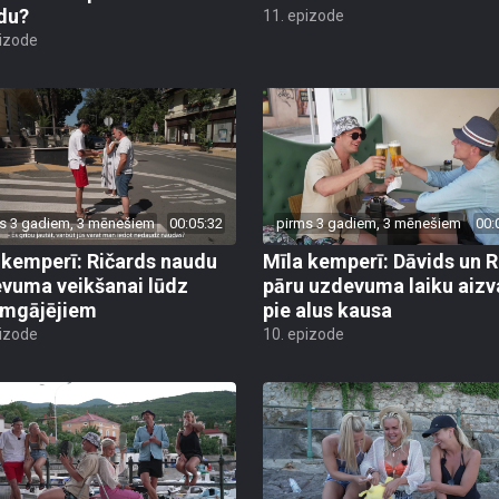
du?
11. epizode
pizode
s 3 gadiem, 3 mēnešiem
00:05:32
pirms 3 gadiem, 3 mēnešiem
00:
 kemperī: Ričards naudu
Mīla kemperī: Dāvids un R
vuma veikšanai lūdz
pāru uzdevuma laiku aiz
mgājējiem
pie alus kausa
pizode
10. epizode