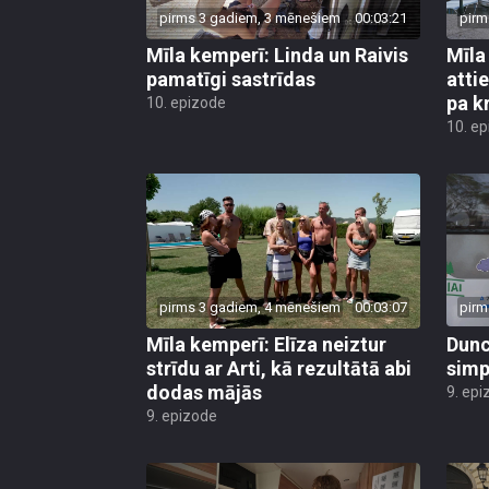
pirms 3 gadiem, 3 mēnešiem
00:03:21
pirm
Mīla kemperī: Linda un Raivis
Mīla
pamatīgi sastrīdas
atti
pa k
10. epizode
10. e
pirms 3 gadiem, 4 mēnešiem
00:03:07
pirm
Mīla kemperī: Elīza neiztur
Dunc
strīdu ar Arti, kā rezultātā abi
simp
dodas mājās
9. epi
9. epizode