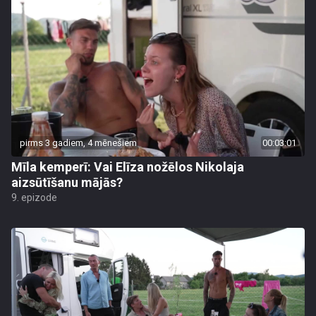
pirms 3 gadiem, 4 mēnešiem
00:03:01
Mīla kemperī: Vai Elīza nožēlos Nikolaja
aizsūtīšanu mājās?
9. epizode