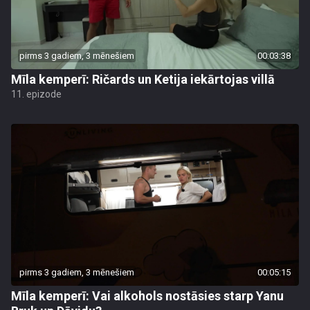
pirms 3 gadiem, 3 mēnešiem
00:03:38
Mīla kemperī: Ričards un Ketija iekārtojas villā
11. epizode
pirms 3 gadiem, 3 mēnešiem
00:05:15
Mīla kemperī: Vai alkohols nostāsies starp Yanu