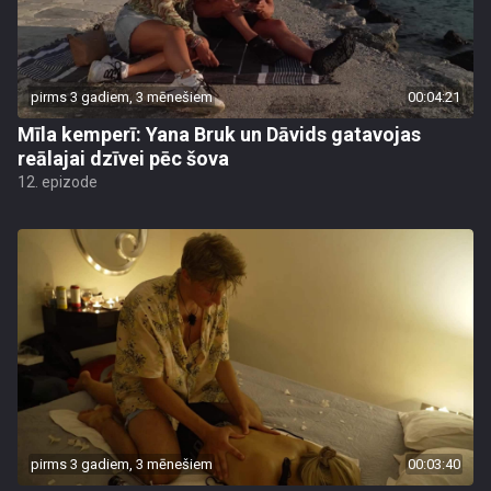
pirms 3 gadiem, 3 mēnešiem
00:04:21
Mīla kemperī: Yana Bruk un Dāvids gatavojas
reālajai dzīvei pēc šova
12. epizode
pirms 3 gadiem, 3 mēnešiem
00:03:40