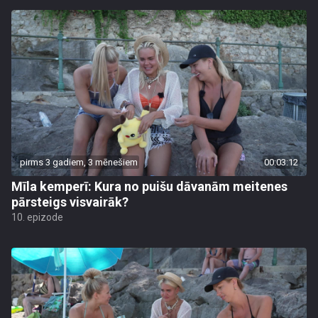
pirms 3 gadiem, 3 mēnešiem
00:03:12
Mīla kemperī: Kura no puišu dāvanām meitenes
pārsteigs visvairāk?
10. epizode