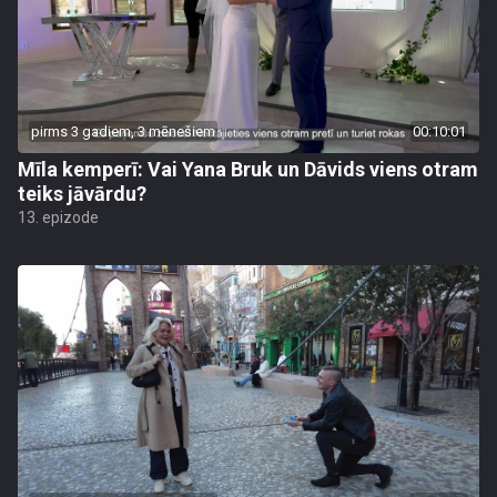
pirms 3 gadiem, 3 mēnešiem
00:10:01
Mīla kemperī: Vai Yana Bruk un Dāvids viens otram
teiks jāvārdu?
13. epizode