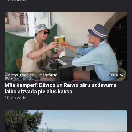
pirms 3 gadiem, 3 mēnešiem
00:02:52
Mīla kemperī: Dāvids un Raivis pāru uzdevuma
laiku aizvada pie alus kausa
10. epizode