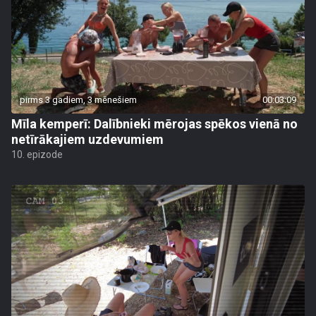
pirms 3 gadiem, 3 mēnešiem
00:03:09
Mīla kemperī: Dalībnieki mērojas spēkos vienā no
netīrākajiem uzdevumiem
10. epizode