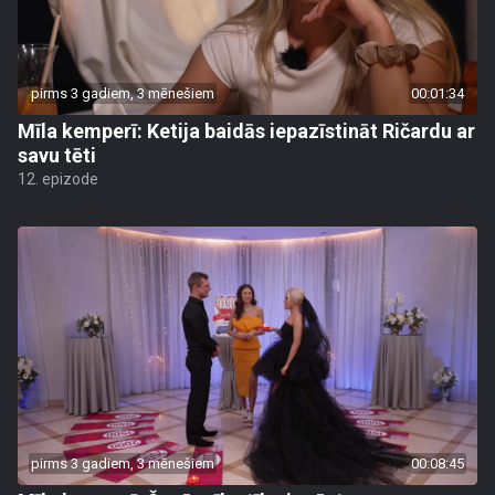
pirms 3 gadiem, 3 mēnešiem
00:01:34
Mīla kemperī: Ketija baidās iepazīstināt Ričardu ar
savu tēti
12. epizode
pirms 3 gadiem, 3 mēnešiem
00:08:45