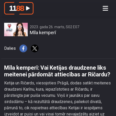
Mīla kemperī: Vai Ketijas draudzene
liks meitenei pārdomāt attiecības ar
Ričardu?
2023. gada 26. marts, S02 E07
Mīla kemperī
Dalies
Mīla kemperī: Vai Ketijas draudzene liks
meitenei pārdomāt attiecības ar Ričardu?
Ketija un Ričards, viesojoties Prāgā, dodas satikt meitenes
draudzeni Karīnu, kura, iepazīstoties ar Ričardu, ir
pārsteigta par puiša vecumu. Viņš ir jaunāks par savu
sirdsdāmu – kā rezultātā draudzenes, paliekot divatā,
pārrunā to, cik nopietnas attiecības Ketijai ir iespējams
izveidot ar puisi un vai viņai tomēr nevajadzētu aiziet uz