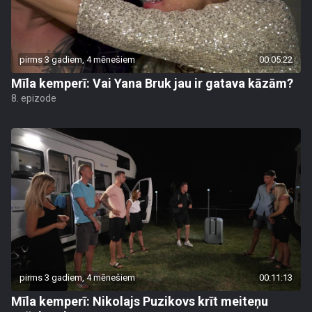
pirms 3 gadiem, 4 mēnešiem
00:05:22
Mīla kemperī: Vai Yana Bruk jau ir gatava kāzām?
8. epizode
pirms 3 gadiem, 4 mēnešiem
00:11:13
Mīla kemperī: Nikolajs Puzikovs krīt meiteņu