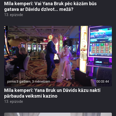
Mīla kemperī: Vai Yana Bruk pēc kāzām būs
gatava ar Dāvidu dzīvot… mežā?
13. epizode
pirms 3 gadiem, 3 mēnešiem
00:03:44
Mīla kemperī: Yana Bruk un Dāvids kāzu naktī
pārbauda veiksmi kazino
13. epizode