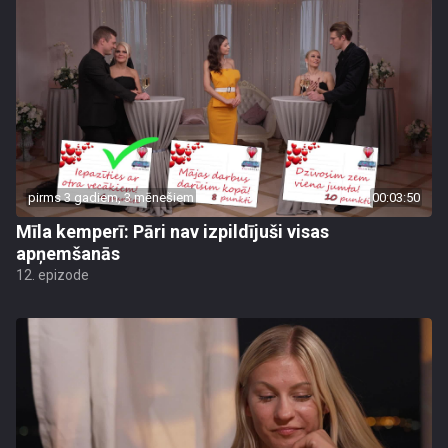
pirms 3 gadiem, 3 mēnešiem
00:03:50
Mīla kemperī: Pāri nav izpildījuši visas
apņemšanās
12. epizode