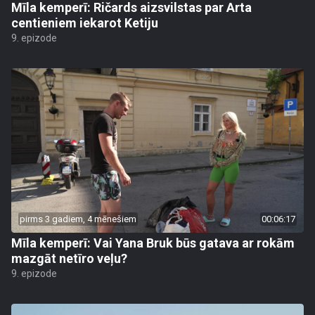
Mīla kemperī: Ričards aizsvilstas par Arta
centieniem iekarot Ketiju
9. epizode
pirms 3 gadiem, 4 mēnešiem
00:06:17
Mīla kemperī: Vai Yana Bruk būs gatava ar rokām
mazgāt netīro veļu?
9. epizode