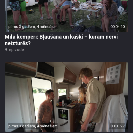
pirms 3 gadiem, 4 mēnešiem
00:04:10
Mīla kemperī: Bļaušana un kašķi – kuram nervi
neizturēs?
9. epizode
pirms 3 gadiem, 4 mēnešiem
00:03:27