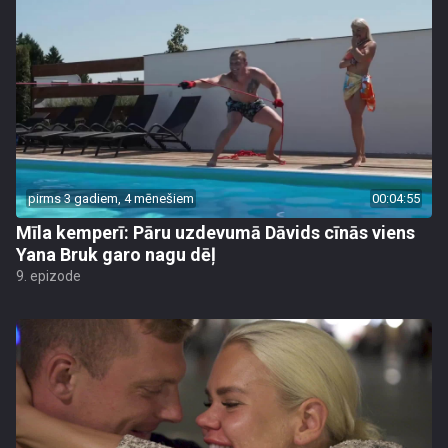
pirms 3 gadiem, 4 mēnešiem
00:04:55
Mīla kemperī: Pāru uzdevumā Dāvids cīnās viens
Yana Bruk garo nagu dēļ
9. epizode