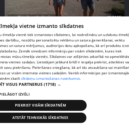
pirms 3 gadiem, 4 mēnešiem
00:04:35
 tīmekļa vietne izmanto sīkdatnes
Mīla kemperī: Artis mēģina pierunāt Ketiju pavadīt
kopā nakti
 tīmekļa vietnē tiek izmantotas sīkdatnes, lai nodrošinātu un uzlabotu tīmek
8. epizode
nes darbību., nosūtītu personalizētu reklāmu un satura ģenerēšanai, veiktu
āmas un satura mērījumus, auditorijas datu apkopošanu, kā arī produktu izst
zlabošanu. Zemāk sniedzam informāciju par visām sīkdatnēm, kuras tiek
ntotas mūsu tīmekļa vietnēs. Sīkdatnes var atšķirties atkarībā no apmeklētā
rneta vietnes sadaļas. Lietotājam jebkurā brīdī ir iespēja piekrist, atteikties va
īt savu piekrišanu. Piekrišanas sniegšana, kā arī tās atsaukšana vai mainīša
ecas uz visām interneta vietnes sadaļām. Vairāk informācijas par izmantotaj
atnēm skatīt
sīkdatņu izmantošanas noteikumos.
ĪT VISUS PARTNERUS
(1718) →
PIELĀGOT IZVĒLI
PIEKRIST VISĀM SĪKDATNĒM
pirms 3 gadiem, 4 mēnešiem
00:05:19
ATSTĀT TEHNISKĀS SĪKDATNES
Mīla kemperī: Pāru uzdevumā mēmais šovs – vai