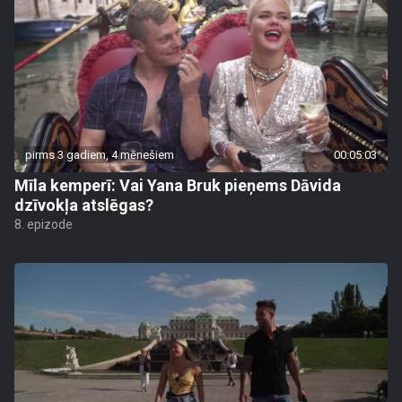
pirms 3 gadiem, 4 mēnešiem
00:05:03
Mīla kemperī: Vai Yana Bruk pieņems Dāvida
dzīvokļa atslēgas?
8. epizode