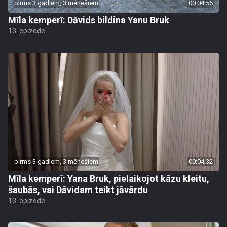
pirms 3 gadiem, 3 mēnešiem
00:04:56
Mīla kemperī: Dāvids bildina Yanu Bruk
13. epizode
pirms 3 gadiem, 3 mēnešiem
00:04:32
Mīla kemperī: Yana Bruk, pielaikojot kāzu kleitu,
šaubās, vai Dāvidam teikt jāvārdu
13. epizode