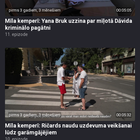
pirms 3 gadiem, 3 mēnešiem
00:05:05
Mīla kemperī: Yana Bruk uzzina par mīļotā Dāvida
kriminālo pagātni
11. epizode
pirms 3 gadiem, 3 mēnešiem
00:05:32
Mīla kemperī: Ričards naudu uzdevuma veikšanai
lūdz garāmgājējiem
10. epizode