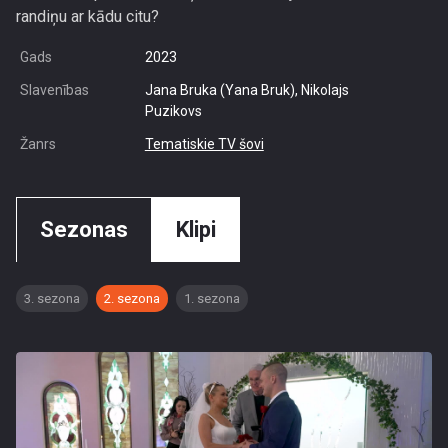
randiņu ar kādu citu?
Gads
2023
Slavenības
Jana Bruka (Yana Bruk), Nikolajs
Puzikovs
Žanrs
Tematiskie TV šovi
Sezonas
Klipi
3. sezona
2. sezona
1. sezona