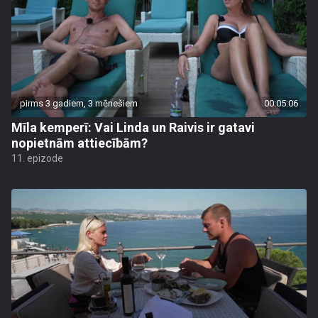
pirms 3 gadiem, 3 mēnešiem
00:05:06
Mīla kemperī: Vai Linda un Raivis ir gatavi
nopietnām attiecībām?
11. epizode