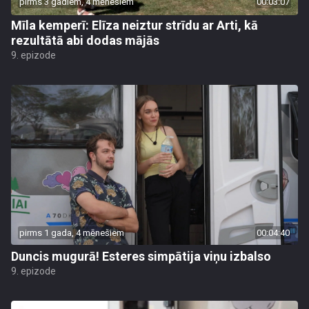
pirms 3 gadiem, 4 mēnešiem
00:03:07
Mīla kemperī: Elīza neiztur strīdu ar Arti, kā
rezultātā abi dodas mājās
9. epizode
pirms 1 gada, 4 mēnešiem
00:04:40
Duncis mugurā! Esteres simpātija viņu izbalso
9. epizode