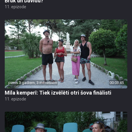
Bruk un Dāvidu?
11. epizode
pirms 3 gadiem, 3 mēnešiem
00:03:45
Mīla kemperī: Tiek izvēlēti otri šova finālisti
11. epizode