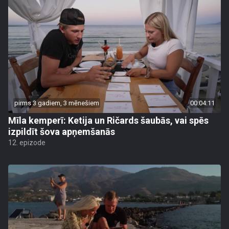
pirms 3 gadiem, 3 mēnešiem
00:04:11
Mīla kemperī: Ketija un Ričards šaubās, vai spēs
izpildīt šova apņemšanās
12. epizode