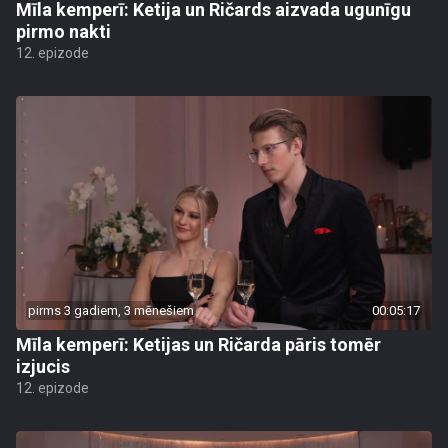
Mīla kemperī: Ketija un Ričards aizvada ugunīgu
pirmo nakti
12. epizode
pirms 3 gadiem, 3 mēnešiem
00:05:17
Mīla kemperī: Ketijas un Ričarda pāris tomēr
izjucis
12. epizode