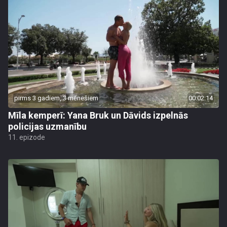
pirms 3 gadiem, 3 mēnešiem
00:02:14
Mīla kemperī: Yana Bruk un Dāvids izpelnās
policijas uzmanību
11. epizode