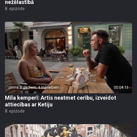
nežēlastībā
8. epizode
pirms 3 gadiem, 4 mēnešiem
00:04:13
Mīla kemperī: Artis neatmet cerību, izveidot
attiecības ar Ketiju
8. epizode