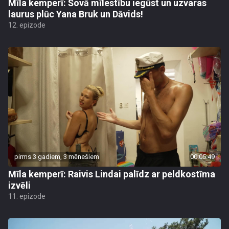
Mīla kemperī: Šovā mīlestību iegūst un uzvaras
laurus plūc Yana Bruk un Dāvids!
12. epizode
pirms 3 gadiem, 3 mēnešiem
00:05:49
Mīla kemperī: Raivis Lindai palīdz ar peldkostīma
izvēli
11. epizode