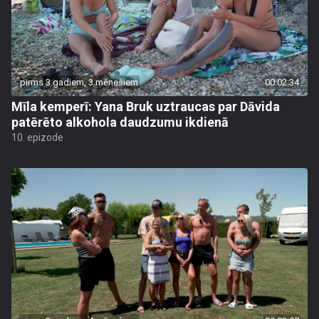
pirms 3 gadiem, 3 mēnešiem
00:02:34
Mīla kemperī: Yana Bruk uztraucas par Dāvida
patērēto alkohola daudzumu ikdienā
10. epizode