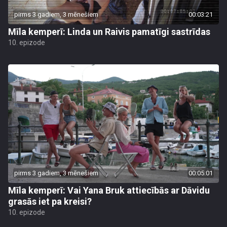
pirms 3 gadiem, 3 mēnešiem
00:03:21
Mīla kemperī: Linda un Raivis pamatīgi sastrīdas
10. epizode
pirms 3 gadiem, 3 mēnešiem
00:05:01
Mīla kemperī: Vai Yana Bruk attiecībās ar Dāvidu
grasās iet pa kreisi?
10. epizode