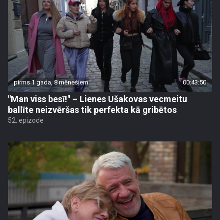
pirms 1 gada, 8 mēnešiem
00:43:50
"Man viss besī!" – Lienes Ušakovas vecmeitu
ballīte neizvēršas tik perfekta kā gribētos
52. epizode