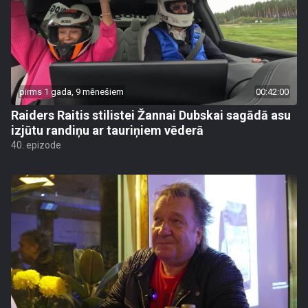
pirms 1 gada, 9 mēnešiem
00:42:00
Raiders Raitis stilistei Žannai Dubskai sagādā asu
izjūtu randiņu ar tauriņiem vēderā
40. epizode