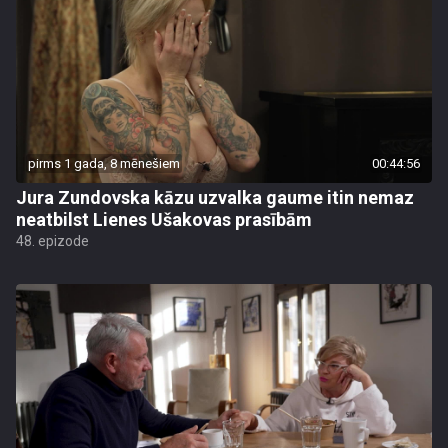
pirms 1 gada, 8 mēnešiem
00:44:56
Jura Zundovska kāzu uzvalka gaume itin nemaz
neatbilst Lienes Ušakovas prasībām
48. epizode