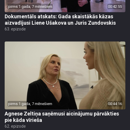
pirms 1 gada, 7 mēnešiem
00:42:55
Dokumentāls atskats: Gada skaistākās kāzas
aizvadījusi Liene Ušakova un Juris Zundovskis
63. epizode
pirms 1 gada, 7 mēnešiem
00:44:16
Agnese Zeltiņa saņēmusi aicinājumu pārvākties
pie kāda vīrieša
62. epizode