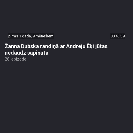
pirms 1 gada, 9 mēnešiem
00:43:39
Žanna Dubska randiņā ar Andreju Ēķi jūtas
nedaudz sāpināta
28. epizode