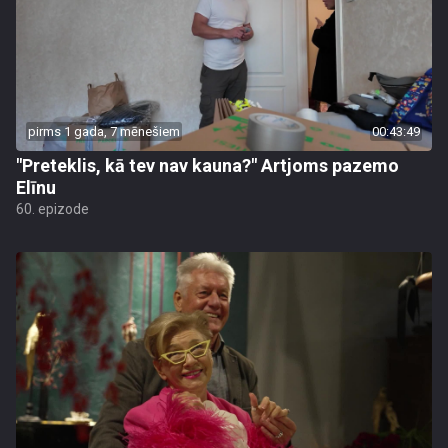
pirms 1 gada, 7 mēnešiem
00:43:49
"Preteklis, kā tev nav kauna?" Artjoms pazemo
Elīnu
60. epizode