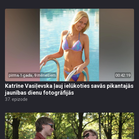
pirms 1 gada, 9 mēnešiem
00:42:19
Katrīne Vasiļevska ļauj ielūkoties savās pikantajās
jaunības dienu fotogrāfijās
37. epizode