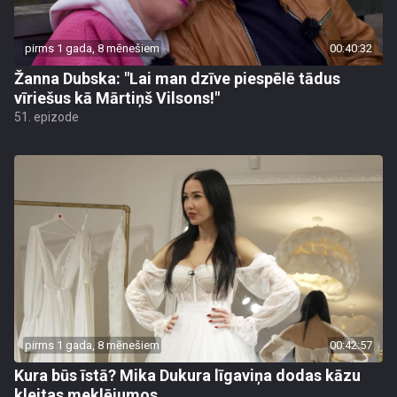
pirms 1 gada, 8 mēnešiem
00:40:32
Žanna Dubska: "Lai man dzīve piespēlē tādus
vīriešus kā Mārtiņš Vilsons!"
51. epizode
pirms 1 gada, 8 mēnešiem
00:42:57
Kura būs īstā? Mika Dukura līgaviņa dodas kāzu
kleitas meklējumos