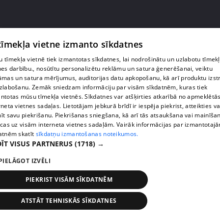
 tīmekļa vietne izmanto sīkdatnes
 tīmekļa vietnē tiek izmantotas sīkdatnes, lai nodrošinātu un uzlabotu tīmek
nes darbību., nosūtītu personalizētu reklāmu un satura ģenerēšanai, veiktu
āmas un satura mērījumus, auditorijas datu apkopošanu, kā arī produktu izst
zlabošanu. Zemāk sniedzam informāciju par visām sīkdatnēm, kuras tiek
ntotas mūsu tīmekļa vietnēs. Sīkdatnes var atšķirties atkarībā no apmeklētā
rneta vietnes sadaļas. Lietotājam jebkurā brīdī ir iespēja piekrist, atteikties va
pirms 1 gada, 9 mēnešiem
00:44:15
īt savu piekrišanu. Piekrišanas sniegšana, kā arī tās atsaukšana vai mainīša
ecas uz visām interneta vietnes sadaļām. Vairāk informācijas par izmantotaj
Dzejnieces Magones dzīvē uzradies slepens
atnēm skatīt
sīkdatņu izmantošanas noteikumos.
vīrietis – Misters Lieliskais
ĪT VISUS PARTNERUS
(1718) →
25. epizode
PIELĀGOT IZVĒLI
PIEKRIST VISĀM SĪKDATNĒM
ATSTĀT TEHNISKĀS SĪKDATNES