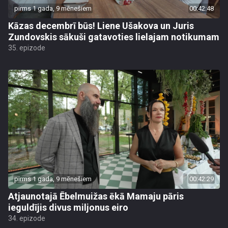
pirms 1 gada, 9 mēnešiem
00:42:48
Kāzas decembrī būs! Liene Ušakova un Juris
Zundovskis sākuši gatavoties lielajam notikumam
35. epizode
pirms 1 gada, 9 mēnešiem
00:42:29
Atjaunotajā Ēbelmuižas ēkā Mamaju pāris
ieguldījis divus miljonus eiro
34. epizode