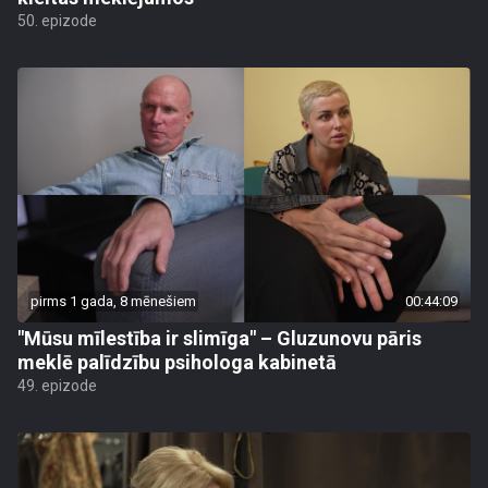
50. epizode
pirms 1 gada, 8 mēnešiem
00:44:09
"Mūsu mīlestība ir slimīga" – Gluzunovu pāris
meklē palīdzību psihologa kabinetā
49. epizode