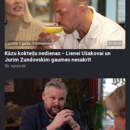
pirms 1 gada, 7 mēnešiem
00:43:25
Kāzu kokteiļu nedienas – Lienei Ušakovai un
Jurim Zundovskim gaumes nesakrīt
56. epizode