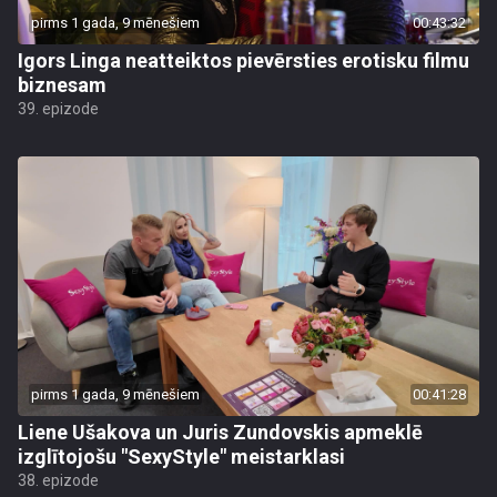
pirms 1 gada, 9 mēnešiem
00:43:32
Igors Linga neatteiktos pievērsties erotisku filmu
biznesam
39. epizode
pirms 1 gada, 9 mēnešiem
00:41:28
Liene Ušakova un Juris Zundovskis apmeklē
izglītojošu "SexyStyle" meistarklasi
38. epizode