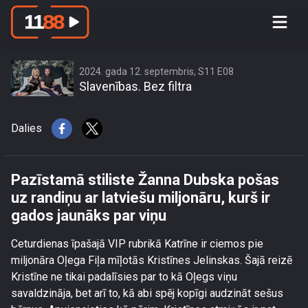
Pazīstamā stiliste Žanna Dubska
pošas uz randiņu ar latviešu miljonāru,
kurš ir gados jaunāks par viņu
2024. gada 12. septembris, S11 E08
Slavenības. Bez filtra
Dalies
Pazīstamā stiliste Žanna Dubska pošas
uz randiņu ar latviešu miljonāru, kurš ir
gados jaunāks par viņu
Ceturdienas īpašajā VIP rubrikā Katrīne ir ciemos pie
miljonāra Oļega Fiļa mīļotās Kristīnes Jelinskas. Šajā reizē
Kristīne ne tikai padalīsies par to kā Oļegs viņu
savaldzināja, bet arī to, kā abi spēj kopīgi audzināt sešus