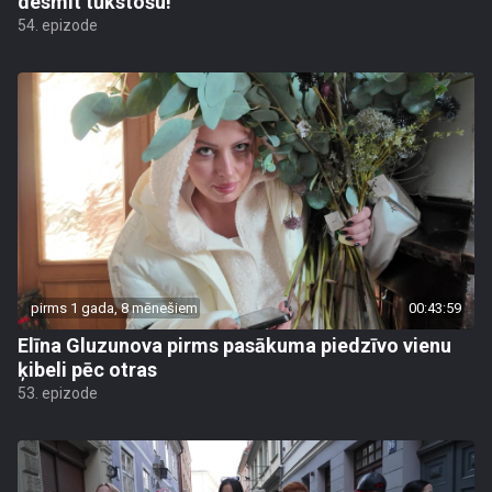
desmit tūkstošu!"
54. epizode
pirms 1 gada, 8 mēnešiem
00:43:59
Elīna Gluzunova pirms pasākuma piedzīvo vienu
ķibeli pēc otras
53. epizode