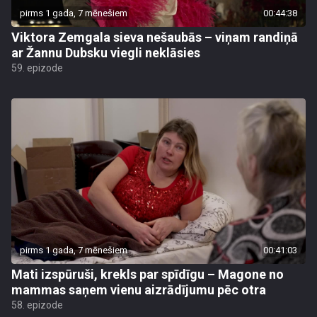
pirms 1 gada, 7 mēnešiem
00:44:38
Viktora Zemgala sieva nešaubās – viņam randiņā
ar Žannu Dubsku viegli neklāsies
59. epizode
pirms 1 gada, 7 mēnešiem
00:41:03
Mati izspūruši, krekls par spīdīgu – Magone no
mammas saņem vienu aizrādījumu pēc otra
58. epizode