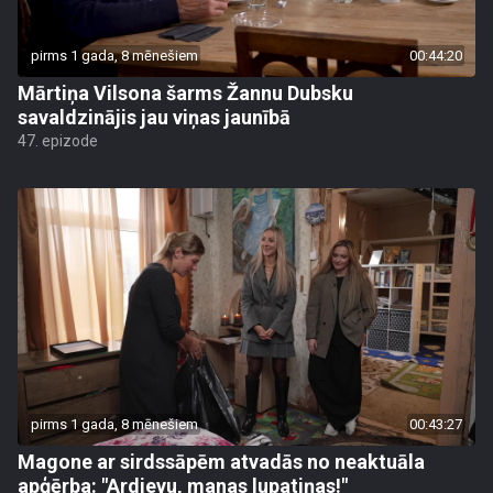
pirms 1 gada, 8 mēnešiem
00:44:20
Mārtiņa Vilsona šarms Žannu Dubsku
savaldzinājis jau viņas jaunībā
47. epizode
pirms 1 gada, 8 mēnešiem
00:43:27
Magone ar sirdssāpēm atvadās no neaktuāla
apģērba: "Ardievu, manas lupatiņas!"