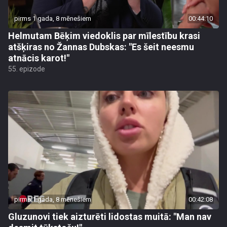
pirms 1 gada, 8 mēnešiem
00:44:10
Helmutam Bēķim viedoklis par mīlestību krasi
atšķiras no Žannas Dubskas: "Es šeit neesmu
atnācis karot!"
55. epizode
pirms 1 gada, 8 mēnešiem
00:42:08
Gluzunovi tiek aizturēti lidostas muitā: "Man nav