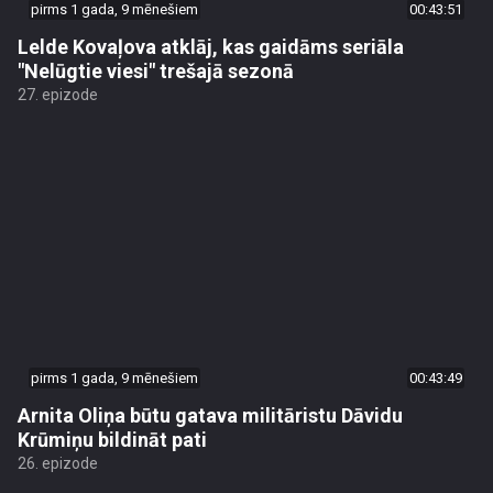
pirms 1 gada, 9 mēnešiem
00:43:51
Lelde Kovaļova atklāj, kas gaidāms seriāla
"Nelūgtie viesi" trešajā sezonā
27. epizode
pirms 1 gada, 9 mēnešiem
00:43:49
Arnita Oliņa būtu gatava militāristu Dāvidu
Krūmiņu bildināt pati
26. epizode