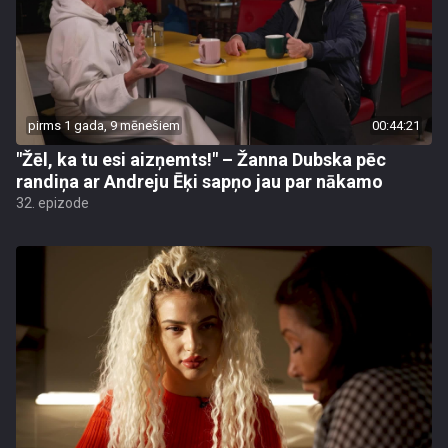
pirms 1 gada, 9 mēnešiem
00:44:21
"Žēl, ka tu esi aizņemts!" – Žanna Dubska pēc
randiņa ar Andreju Ēķi sapņo jau par nākamo
32. epizode