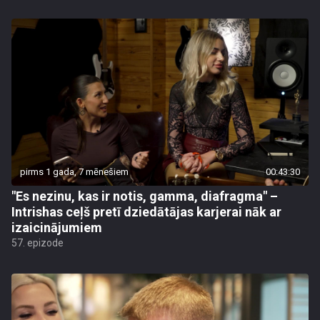
pirms 1 gada, 7 mēnešiem
00:43:30
"Es nezinu, kas ir notis, gamma, diafragma" –
Intrishas ceļš pretī dziedātājas karjerai nāk ar
izaicinājumiem
57. epizode