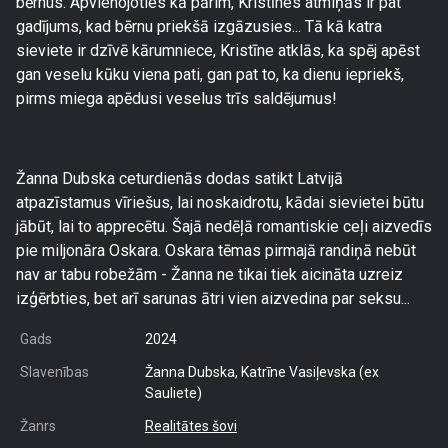
bērnus. Apvienojoties kā pārim, Kristīnes atmiņās ir pat
gadījums, kad bērnu priekšā izgāzusies... Tā kā katra
sieviete ir dzīvē kārumniece, Kristīne atklās, ka spēj apēst
gan veselu kūku viena pati, gan pat to, ka dienu iepriekš,
pirms miega apēdusi veselus trīs saldējumus!
Žanna Dubska ceturdienās dodas satikt Latvijā
atpazīstamus vīriešus, lai noskaidrotu, kādai sievietei būtu
jābūt, lai to apprecētu. Šajā nedēļā romantiskie ceļi aizvedīs
pie miljonāra Oskara. Oskara tēmas pirmajā randiņā nebūt
nav ar tabu robežām - Žanna ne tikai tiek aicināta uzreiz
izģērbties, bet arī sarunas ātri vien aizvedina par seksu...
Gads
2024
Slavenības
Žanna Dubska, Katrīne Vasiļevska (ex
Sauliete)
Žanrs
Realitātes šovi