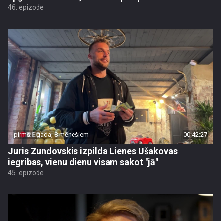
46. epizode
pirms 1 gada, 8 mēnešiem
00:42:27
Juris Zundovskis izpilda Lienes Ušakovas
iegribas, vienu dienu visam sakot "jā"
45. epizode