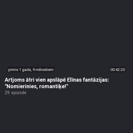
pirms 1 gada, 9 mēnešiem
00:42:20
Artjoms ātri vien apslāpē Elīnas fantāzijas:
"Nomierinies, romantiķe!"
29. epizode