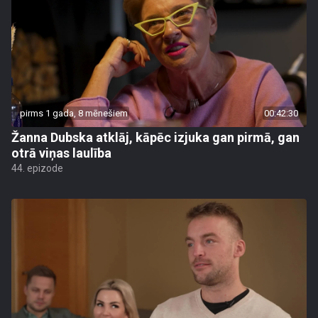
pirms 1 gada, 8 mēnešiem
00:42:30
Žanna Dubska atklāj, kāpēc izjuka gan pirmā, gan
otrā viņas laulība
44. epizode