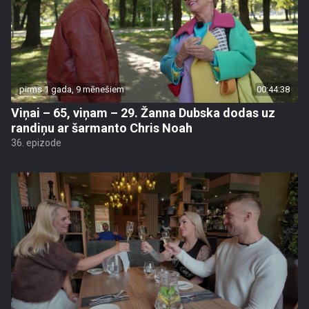
pirms 1 gada, 9 mēnešiem
00:44:38
Viņai – 65, viņam – 29. Žanna Dubska dodas uz
randiņu ar šarmanto Chris Noah
36. epizode