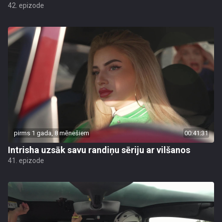
42. epizode
pirms 1 gada, 8 mēnešiem
00:41:31
Intrisha uzsāk savu randiņu sēriju ar vilšanos
41. epizode