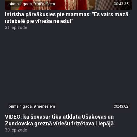
pirms 1 gada, 9 mēnešiem
00:43:35
Intrisha pārvākusies pie mammas: "Es vairs mazā
istabelē pie vīrieša neiešu!"
31. epizode
pirms 1 gada, 9 mēnešiem
00:43:02
VIDEO: kā šovasar tika atklāta Ušakovas un
Zundovska greznā vīriešu frizētava Liepājā
30. epizode