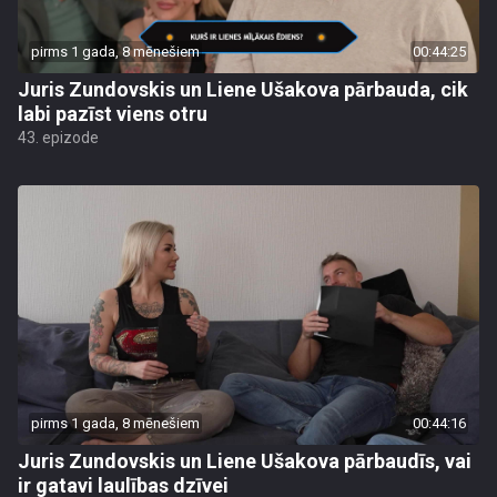
pirms 1 gada, 8 mēnešiem
00:44:25
Juris Zundovskis un Liene Ušakova pārbauda, cik
labi pazīst viens otru
43. epizode
pirms 1 gada, 8 mēnešiem
00:44:16
Juris Zundovskis un Liene Ušakova pārbaudīs, vai
ir gatavi laulības dzīvei