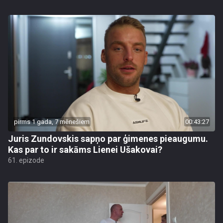
pirms 1 gada, 7 mēnešiem
00:43:27
Juris Zundovskis sapņo par ģimenes pieaugumu.
Kas par to ir sakāms Lienei Ušakovai?
61. epizode