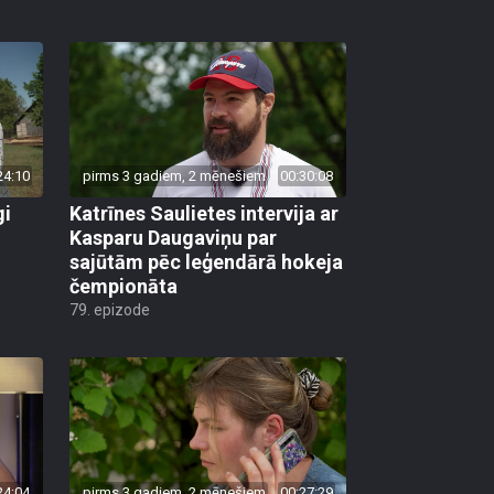
24:10
pirms 3 gadiem, 2 mēnešiem
00:30:08
gi
Katrīnes Saulietes intervija ar
Kasparu Daugaviņu par
sajūtām pēc leģendārā hokeja
čempionāta
79. epizode
24:04
pirms 3 gadiem, 2 mēnešiem
00:27:29