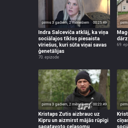
pirms 3 gadiem, 2 mēnešiem
00:25:49
pirm
Indra Salceviča atklāj, ka viņa
Mago
sociālajos tīklos piesaista
dārz
vīriešus, kuri sūta viņai savas
69. e
ģenetālijas
70. epizode
pirms 3 gadiem, 2 mēnešiem
00:23:49
pirm
Kristaps Zutis aizbrauc uz
Kris
Kipru un aizmirst mājās rūpīgi
cīņa
sagatavoto ceļasomu
soci