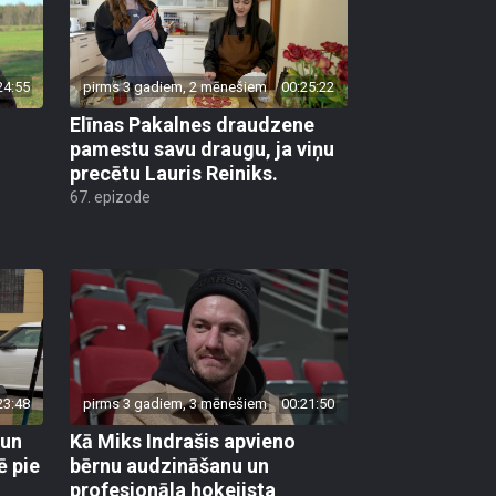
24:55
pirms 3 gadiem, 2 mēnešiem
00:25:22
Elīnas Pakalnes draudzene
pamestu savu draugu, ja viņu
precētu Lauris Reiniks.
67. epizode
23:48
pirms 3 gadiem, 3 mēnešiem
00:21:50
 un
Kā Miks Indrašis apvieno
ē pie
bērnu audzināšanu un
profesionāla hokejista