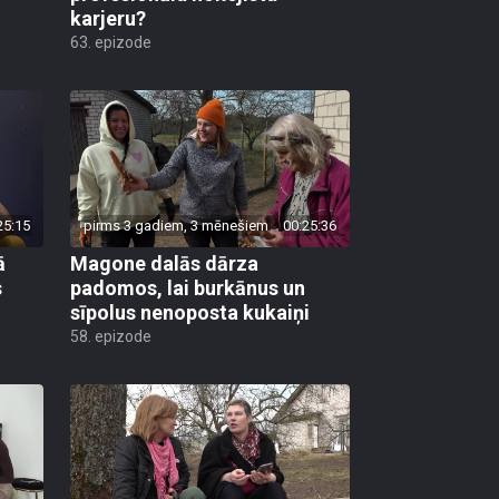
karjeru?
63. epizode
25:15
pirms 3 gadiem, 3 mēnešiem
00:25:36
ā
Magone dalās dārza
s
padomos, lai burkānus un
sīpolus nenoposta kukaiņi
58. epizode