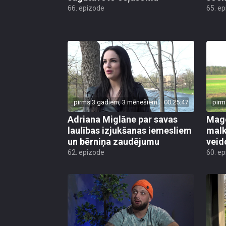
66. epizode
65. e
pirms 3 gadiem, 3 mēnešiem
00:25:47
pirm
Adriana Miglāne par savas
Mago
laulības izjukšanas iemesliem
malk
un bērniņa zaudējumu
veid
62. epizode
60. e