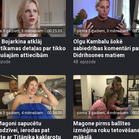
s 3 gadiem, 3 mēnešiem
00:25:35
pirms 3 gadiem, 3 mēnešiem
00:
a Bojarkina atklāj
Olgu Kambalu šokē
tīkamas detaļas par tikko
sabiedrības komentāri pa
kušajām attiecībām
Didrihsones matiem
pizode
48. epizode
s 3 gadiem, 4 mēnešiem
00:24:00
pirms 3 gadiem, 4 mēnešiem
00:
Magoni sapucētu
Magone pirms ballītes
sdzīvei, ierodas pat
izmēģina roku tetovēšan
iste ar Titānika kaklarotu
mākslā