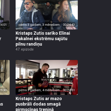
24:01
pirms 3 gadiem, 3 mēnešiem
00:24:43
Kristaps Zutis sarīko Elīnai
r
Pakalnei ekstrēmu sajūtu
pilnu randiņu
47. epizode
25:30
pirms 3 gadiem, 4 mēnešiem
00:24:51
Kristaps Zutis ar mazo
as
pusbrāli dodas smagā
pirmscīņas treniņā