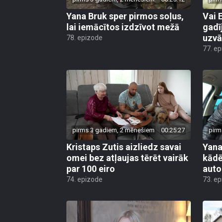
Yana Bruk sper pirmos soļus,
Vai 
lai iemācītos izdzīvot mežā
gadī
uzvā
78. epizode
77. e
pirms 3 gadiem, 2 mēnešiem
00:25:27
pirm
Kristaps Zutis aizliedz savai
Yana
omei bez atļaujas tērēt vairāk
kādēļ
par 100 eiro
aut
74. epizode
73. e