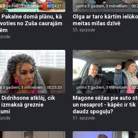
s 3 gadiem, 3 mēnešiem
00:24:21
pirms 3 gadiem, 3 mēnešiem
00:
a Pakalne domā plānu, kā
Olga ar taro kārtīm ielūk
īvoties no Zuša caurajām
meitas mīlas dzīvē
bēm
55. epizode
pizode
s 3 gadiem, 3 mēnešiem
00:25:20
pirms 3 gadiem, 3 mēnešiem
00:
 Didrihsone atklāj, cik
Magone sēžas pie auto st
i izmaksā greznie
un nesaprot - kāpēc ir tik
jumi
daudz spoguļu?
pizode
51. epizode