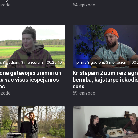
pizode
64. epizode
s 3 gadiem, 3 mēnešiem
00:25:10
pirms 3 gadiem, 3 mēnešiem
00:
ne gatavojas ziemai un
Kristapam Zutim reiz agr
u vāc visos iespējamos
bērnībā, kājstarpē iekodi
os
suns
pizode
59. epizode