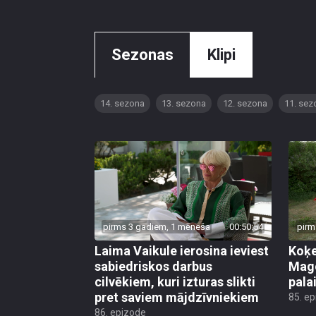
Sezonas
Klipi
14. sezona
13. sezona
12. sezona
11. sez
pirms 3 gadiem, 1 mēneša
00:50:54
pirm
Laima Vaikule ierosina ieviest
Koķe
sabiedriskos darbus
Mago
cilvēkiem, kuri izturas slikti
pala
pret saviem mājdzīvniekiem
85. e
86. epizode