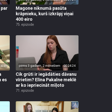
 par
Magone niknumā pasūta
krāpnieku, kurš izkrāpj viņai
400 eiro
75. epizode
24:59
pirms 3 gadiem, 2 mēnešiem
00:24:24
a
Cik grūti ir iegādāties dāvanu
n es
vīrietim? Elīna Pakalne meklē
ar ko iepriecināt mīļoto
71. epizode