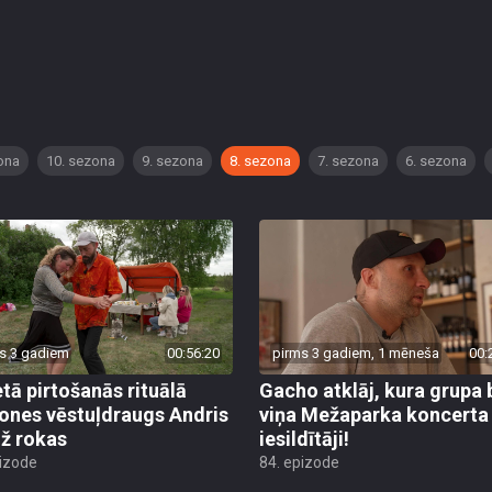
ona
10. sezona
9. sezona
8. sezona
7. sezona
6. sezona
s 3 gadiem
00:56:20
pirms 3 gadiem, 1 mēneša
00:
tā pirtošanās rituālā
Gacho atklāj, kura grupa 
nes vēstuļdraugs Andris
viņa Mežaparka koncerta
iž rokas
iesildītāji!
pizode
84. epizode