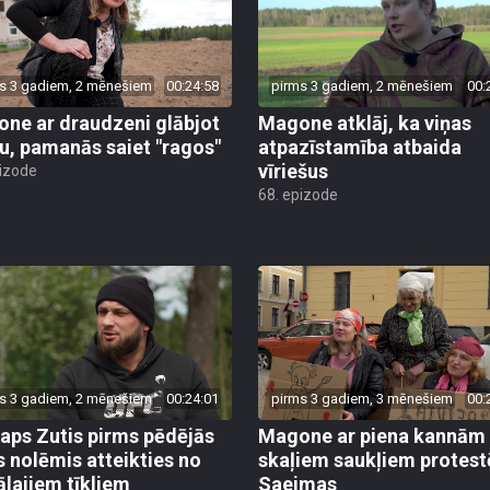
s 3 gadiem, 2 mēnešiem
00:24:58
pirms 3 gadiem, 2 mēnešiem
00:
ne ar draudzeni glābjot
Magone atklāj, ka viņas
u, pamanās saiet "ragos"
atpazīstamība atbaida
vīriešus
pizode
68. epizode
s 3 gadiem, 2 mēnešiem
00:24:01
pirms 3 gadiem, 3 mēnešiem
00:
taps Zutis pirms pēdējās
Magone ar piena kannām
s nolēmis atteikties no
skaļiem saukļiem protest
ālajiem tīkliem
Saeimas