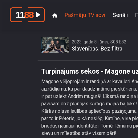
Pašmāju TV šovi
Seriāli
F
Turpinājums 
2023. gada 8. jūnijs, S08 E82
Slavenības. Bez filtra
Turpinājums sekos - Magone uza
Magone vēljoprojām ir randiņā ar kavalieri And
aizrādījumu, ka par daudz intīmu pieskārienu
ir pat uzlekt Andrim mugurā! Līksmā randiņa
pavisam drīz plānojas kārtīgs mājas baļļuks! 
Kārlis nolasa laulības apliecības paziņojumu, k
par to ir Pēteris, jo kā neslēpj Katrīne, viņa 
briedusi jaunajai identitātei. Tomēr lēmumu pi
sievu un mīlestība stāv visam pāri!