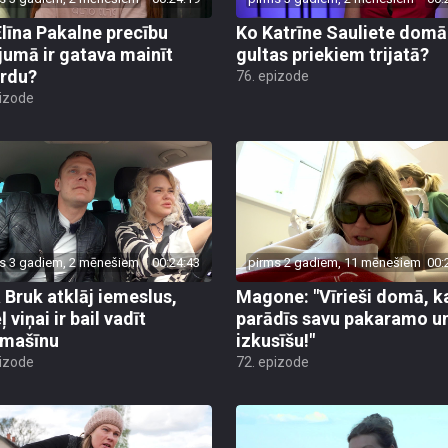
Elīna Pakalne precību
Ko Katrīne Sauliete domā
jumā ir gatava mainīt
gultas priekiem trijatā?
rdu?
76. epizode
pizode
s 3 gadiem, 2 mēnešiem
00:24:43
pirms 2 gadiem, 11 mēnešiem
00:
 Bruk atklāj iemeslus,
Magone: "Vīrieši domā, k
 viņai ir bail vadīt
parādīs savu pakaramo u
omašīnu
izkusīšu!"
pizode
72. epizode