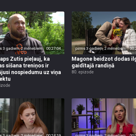
s 3 gadiem, 2 mēnešiem
00:27:04
pirms 3 gadiem, 2 mēnešiem
00:
taps Zutis pieļauj, ka
Magone beidzot dodas il
as sišana treniņos ir
gaidītajā randiņā
ājusi nospiedumu uz viņa
80. epizode
lektu
pizode
s 3 gadiem, 2 mēnešiem
00:24:19
pirms 3 gadiem, 2 mēnešiem
00: