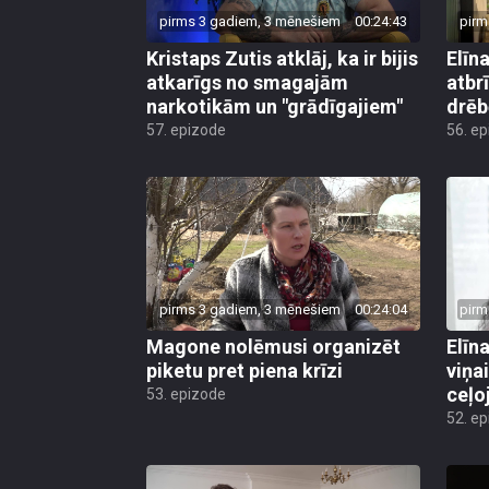
pirms 3 gadiem, 3 mēnešiem
00:24:43
pirm
Kristaps Zutis atklāj, ka ir bijis
Elīn
atkarīgs no smagajām
atbr
narkotikām un "grādīgajiem"
drē
57. epizode
56. e
pirms 3 gadiem, 3 mēnešiem
00:24:04
pirm
Magone nolēmusi organizēt
Elīna
piketu pret piena krīzi
viņa
ceļo
53. epizode
52. e