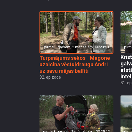
pirms 3 gadiem, 2 mēnešiem
00:23:53
pirm
Kris
Turpinājums sekos - Magone
galv
uzaicina vēstuļdraugu Andri
atst
uz savu mājas ballīti
inte
82. epizode
81. e
pirms 3 gadiem, 2 mēnešiem
00:25:12
pirm