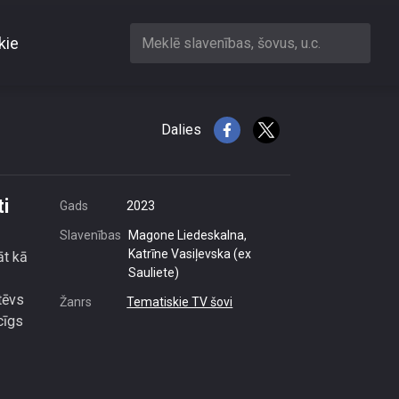
kie
Meklē slavenības, šovus, u.c.
mājas ballīti
Dalies
i
Gads
2023
Slavenības
Magone Liedeskalna,
Katrīne Vasiļevska (ex
āt kā
Sauliete)
tēvs
Žanrs
Tematiskie TV šovi
cīgs