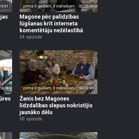
24:01
pirms 3 gadiem, 3 mēnešiem
00:25:36
ojas
Magone pēc palīdzības
lūgšanas krīt interneta
komentētāju nežēlastībā
54. epizode
24:18
pirms 3 gadiem, 3 mēnešiem
00:23:49
ūres
Žanis bez Magones
līdzdalības slepus nokristījis
jaunāko dēlu
50. epizode