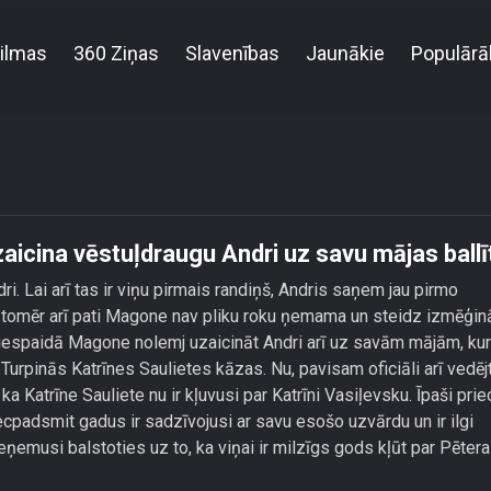
ilmas
360 Ziņas
Slavenības
Jaunākie
Populārā
sekos - Magone uzaicina vēstuļdraugu Andri uz savu 
icina vēstuļdraugu Andri uz savu mājas ballīt
ri. Lai arī tas ir viņu pirmais randiņš, Andris saņem jau pirmo
, tomēr arī pati Magone nav pliku roku ņemama un steidz izmēģin
 iespaidā Magone nolemj uzaicināt Andri arī uz savām mājām, kur
Turpinās Katrīnes Saulietes kāzas. Nu, pavisam oficiāli arī vedēj
a Katrīne Sauliete nu ir kļuvusi par Katrīni Vasiļevsku. Īpaši prie
piecpadsmit gadus ir sadzīvojusi ar savu esošo uzvārdu un ir ilgi
eņemusi balstoties uz to, ka viņai ir milzīgs gods kļūt par Pētera