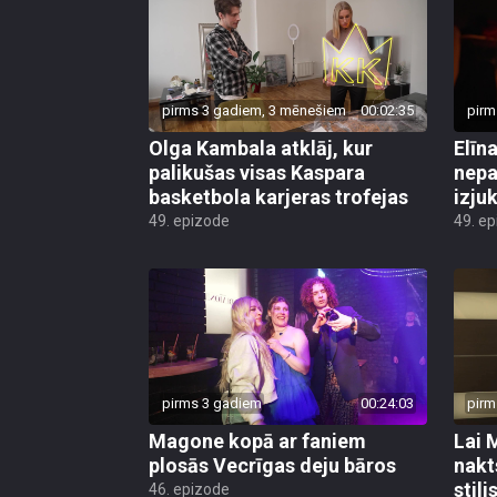
pirms 3 gadiem, 3 mēnešiem
00:02:35
pirm
Olga Kambala atklāj, kur
Elīn
palikušas visas Kaspara
nepa
basketbola karjeras trofejas
izju
49. epizode
49. e
pirms 3 gadiem
00:24:03
pirm
Magone kopā ar faniem
Lai 
plosās Vecrīgas deju bāros
nakt
stil
46. epizode