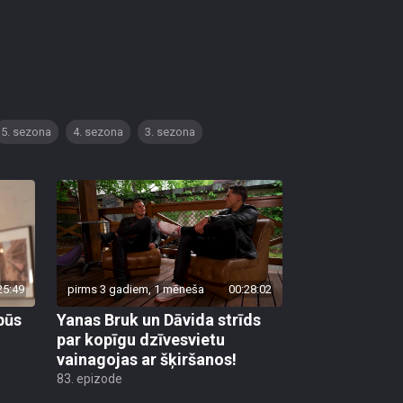
5. sezona
4. sezona
3. sezona
25:49
pirms 3 gadiem, 1 mēneša
00:28:02
būs
Yanas Bruk un Dāvida strīds
par kopīgu dzīvesvietu
vainagojas ar šķiršanos!
83. epizode